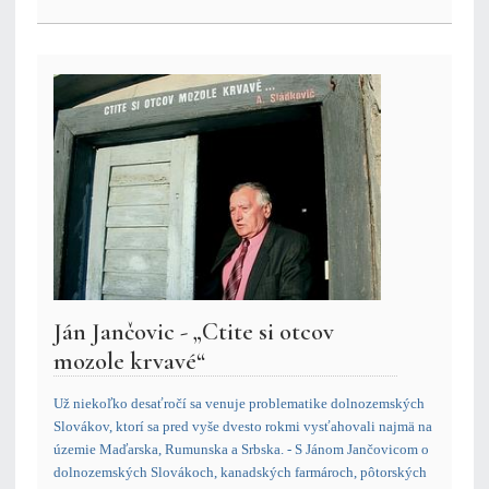
Ján Jančovic - „Ctite si otcov
mozole krvavé“
Už niekoľko desaťročí sa venuje problematike dolnozemských
Slovákov, ktorí sa pred vyše dvesto rokmi vysťahovali najmä na
územie Maďarska, Rumunska a Srbska. - S Jánom Jančovicom o
dolnozemských Slovákoch, kanadských farmároch, pôtorských