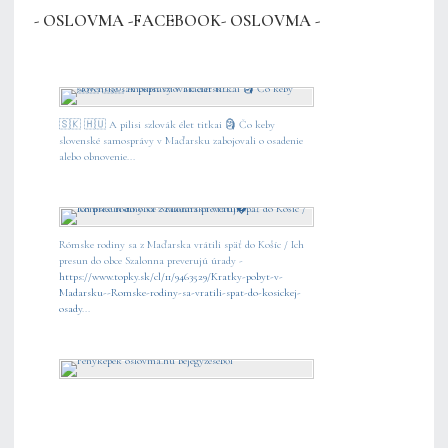
- OSLOVMA -FACEBOOK- OSLOVMA -
🇸🇰 🇭🇺 A pilisi szlovák élet titkai 🗿 Čo keby
slovenské samosprávy v Maďarsku zabojovali o osadenie
alebo obnovenie...
Rómske rodiny sa z Maďarska vrátili späť do Košíc / Ich
presun do obce Szalonna preverujú úrady -
https://www.topky.sk/cl/11/9463529/Kratky-pobyt-v-
Madarsku--Romske-rodiny-sa-vratili-spat-do-kosickej-
osady
...