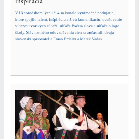
inšpirácia
V Užhorodskom lýceu č. 4 sa konalo výnimočné podujatie,
ktoré spojilo talent, inšpiráciu a živú komunikáciu: oceňovanie
víťazov tvorivých súťaží: súťaže Poézia slova a súťaže o logo
školy. Slávnostného odovzdávania cien sa zúčastnili dvaja
slovenskí spisovatelia Eman Erdélyi a Marek Vadas.