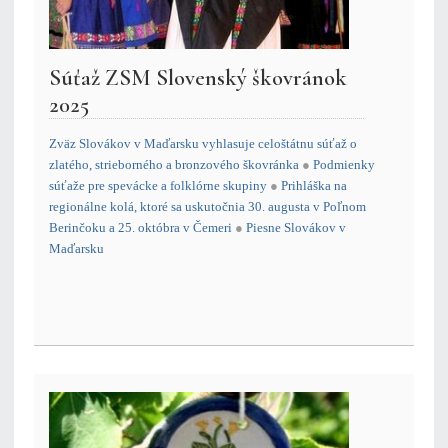
Súťaž ZSM Slovenský škovránok
2025
Zväz Slovákov v Maďarsku vyhlasuje celoštátnu súťaž o
zlatého, strieborného a bronzového škovránka
●
Podmienky
súťaže pre spevácke a folklórne skupiny
●
Prihláška na
regionálne kolá, ktoré sa uskutočnia 30. augusta v Poľnom
Berinčoku a 25. októbra v Čemeri
●
Piesne Slovákov v
Maďarsku