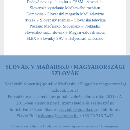
Ľudové noviny - luno.hu
●
CSSM - slovaci.hu
Slovenské vysielanie Maďarského rozhlasu
Domovina - Slovenský magazín Maď. televízie
rtvs.sk
●
Slovenský rozhlas
●
Slovenská televízia
Počasie
:
Maďarsko
,
Slovensko
●
Prekladač
Slovensko-maď. slovník
●
Magyar-szlovák szótár
SLEX
●
Slovníky SAV
●
Helyesírási tanácsadó
SLOVÁK V MAĎARSKU / MAGYARORSZÁGI
SZLOVÁK
Nezávislý slovenský portál v Maďarsku / Független magyarországi
szlovák portál
Prevádzkovateľ a redaktor portálu založeného v roku 2011: / A
2011-ben alapított portál üzemeltetője és szerkesztője:
Imrich Fuhl / Spol. Slavio /
slaviobt@gmail.com
/ Fuhl Imre /
Slavio Bt. /
oslovma@oslovma.hu
/ +36 20 316 7402
/ Uverejnené
S finančnou podporou Úradu pre Slovákov žijúcich v zahraničí