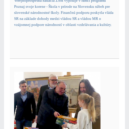
Verejnoprospešná nadácia ZSM vypisuje v rámci programu
Poznaj svoje korene - Škola v prírode na Slovensku súbeh pre
slovenské národnostné školy. Finančnú podporu poskytla vláda
SR na základe dohody medzi vládou SR a vládou MR o
vzájomnej podpore národností v oblasti vzdelávania a kultúry.