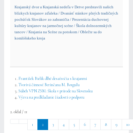
Krajanský dvor a Krajanská nedeľa v Detve predstavili našich
blízkych krajanov zďaleka / Dvanásť stánkov plných tradičných
pochúťok Slovákov zo zahraničia / Prezentácia duchovnej
kultúry krajanov na jarmočnej scéne / Škola dolnozemských
tancov / Krajania na Scéne za potokom / Oblečte sa do
komlóšskeho kroja
František Bielik dlhé desaťročia s krajanmi
Tvorivá činnosť Berinčana M. Borguľu
Súbeh VPN ZSM: Škola v prírode na Slovensku
Výzva na predkladanie žiadostí o podporu
2. oldal / 11
1
2
3
4
5
6
7
8
9
10