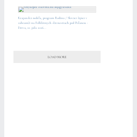
Krajanská nedeľa, program Rodina / Slováci žijúci v
zahraničí na Folklórnych slávnostiach pod Poľanou -
Detva, 12. júla 2026...
LOAD MORE