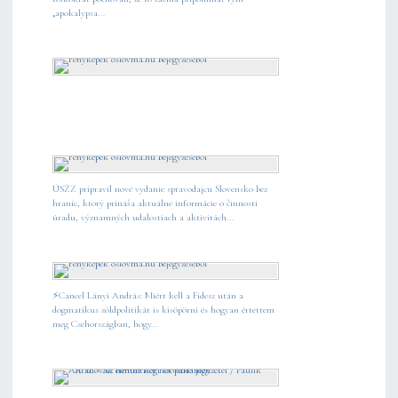
„apokalypsa...
ÚSŽZ pripravil nové vydanie spravodajcu Slovensko bez
hraníc, ktorý prináša aktuálne informácie o činnosti
úradu, významných udalostiach a aktivitách...
⚡️Cancel Lányi András: Miért kell a Fidesz után a
dogmatikus zöldpolitikát is kisöpörni és hogyan értettem
meg Csehországban, hogy...