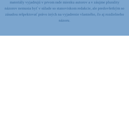
materiály vyjadrujú v prvom rade mienku autorov a v záujme plurality
názorov nemusia byť v súlade so stanoviskom redakcie,
ale predovšetkým so
zásadou rešpektovať právo iných na vyjadrenie vlastného, čo aj rozdielneho
názoru.