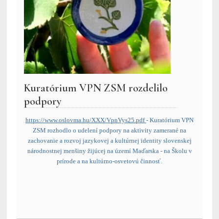
Kuratórium VPN ZSM rozdelilo
podpory
https://www.oslovma.hu/XXX/VpnVys25.pdf
- Kuratórium VPN
ZSM rozhodlo o udelení podpory na aktivity zamerané na
zachovanie a rozvoj jazykovej a kultúrnej identity slovenskej
národnostnej menšiny žijúcej na území Maďarska - na Školu v
prírode a na kultúrno-osvetovú činnosť.