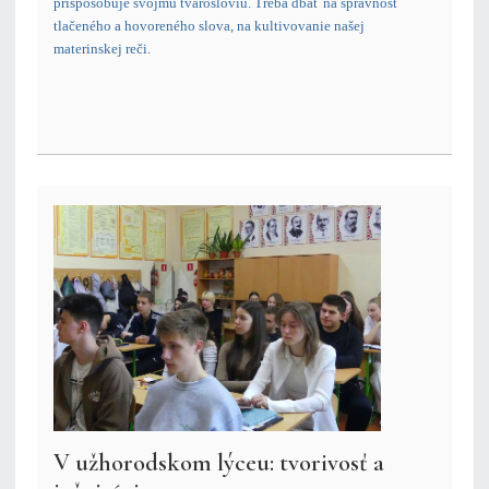
prispôsobuje svojmu tvarosloviu. Treba dbať na správnosť
tlačeného a hovoreného slova, na kultivovanie našej
materinskej reči.
V užhorodskom lýceu: tvorivosť a