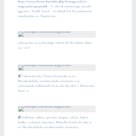
https://www.oslovma.hu/index.php/sk/magyarul/171-
magyarul2/1491-paulik
- A szlovák nemzetiségi szószóló
jegyzetei / Paulik Antal: - Az elmúlt két hét parlamenti
munkájában az Alaptörvény...
oslovma.hu 133 új fényképet töltött fel (készültek: Július
29., 2:00).
📹 Videonahrávka Tamása Kerényiho zo 60.
Novohradského národnostného stretnutia a 30.
Celoštátneho folklórneho festivalu Slovákov v Maďarsku,
ktoré sa...
📹 Folklórne súbory, spevácke skupiny, sólisti, ľudové
hudby a výborná atmosféra. Niekoľko krátkych videí zo
60. Novohradského národnostného stretnutia...