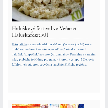
Haluškový festival vo Veňarci -
Haluskafesztivál
-
Fotogaléria
V novohradskom Veňarci (Vanyarc) každý rok v
druhú septembrovú sobotu usporadúvajú súťaž vo varení
halušiek /strapačiek/ zo surových zemiakov.
Paralelne s varením
vždy prebieha folklórny program, v ktorom vystupujú členovia
folklórnych súborov, speváci a tanečníci širšieho regiónu.