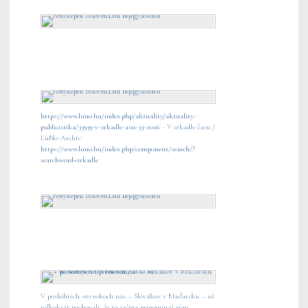
https://www.luno.hu/index.php/aktuality/aktuality-
publicistika/33939-v-zrkadle-asu-33-2026
- V zrkadle času /
ĽuNo-Archív:
https://www.luno.hu/index.php/component/search/?
searchword=zrkadle
V posledných sto rokoch nás – Slovákov v Maďarsku – už
toľkokrát pochovali, že to začína pripomínať rým