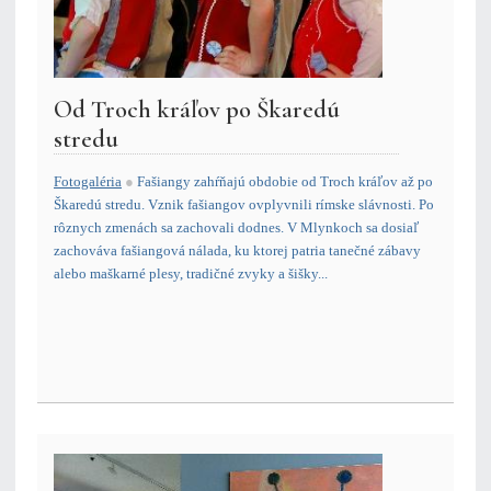
Od Troch kráľov po Škaredú
stredu
Fotogaléria
●
Fašiangy zahŕňajú obdobie od Troch kráľov až po
Škaredú stredu. Vznik fašiangov ovplyvnili rímske slávnosti. Po
rôznych zmenách sa zachovali dodnes. V Mlynkoch sa dosiaľ
zachováva fašiangová nálada, ku ktorej patria tanečné zábavy
alebo maškarné plesy, tradičné zvyky a šišky...