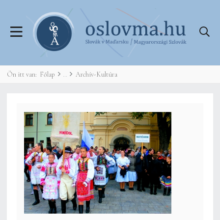
Ön itt van:
Főlap
Archív-Kultúra