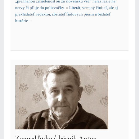
„prehnanou zanietenosťou za slovenskú vec” neraz lezie na
nervy či pľuje do polievočky.
●
Literát, verejný činiteľ, ale aj
prekladateľ, redaktor, zberateľ ľudových piesní a bádateľ
histórie...
Zomrel ľudový básnik Anton