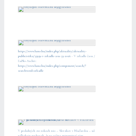
https://www.luno.hu/index.php/aktuality/aktuality-
publicistika/33939-v-zrkadle-asu-33-2026
- V zrkadle času /
ĽuNo-Archív:
https://www.luno.hu/index.php/component/search/?
searchword=zrkadle
V posledných sto rokoch nás – Slovákov v Maďarsku – už
toľkokrát pochovali, že to začína pripomínať rým