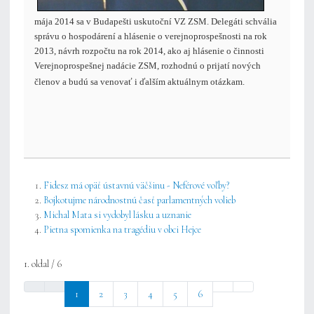
mája 2014 sa v Budapešti uskutoční VZ ZSM. Delegáti schvália
správu o hospodárení a hlásenie o verejnoprospešnosti na rok
2013, návrh rozpočtu na rok 2014, ako aj hlásenie o činnosti
Verejnoprospešnej nadácie ZSM, rozhodnú o prijatí nových
členov a budú sa venovať i ďalším aktuálnym otázkam
.
Fidesz má opäť ústavnú väčšinu - Neférové voľby?
Bojkotujme národnostnú časť parlamentných volieb
Michal Mata si vydobyl lásku a uznanie
Pietna spomienka na tragédiu v obci Hejce
1. oldal / 6
1
2
3
4
5
6