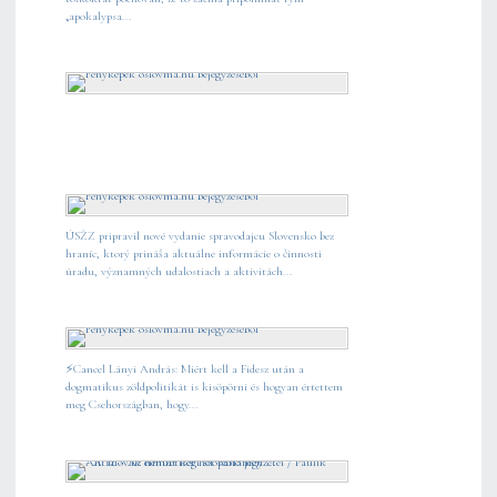
„apokalypsa...
ÚSŽZ pripravil nové vydanie spravodajcu Slovensko bez
hraníc, ktorý prináša aktuálne informácie o činnosti
úradu, významných udalostiach a aktivitách...
⚡️Cancel Lányi András: Miért kell a Fidesz után a
dogmatikus zöldpolitikát is kisöpörni és hogyan értettem
meg Csehországban, hogy...