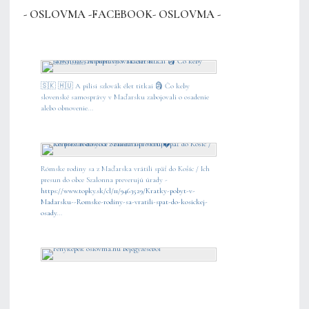
- OSLOVMA -FACEBOOK- OSLOVMA -
🇸🇰 🇭🇺 A pilisi szlovák élet titkai 🗿 Čo keby
slovenské samosprávy v Maďarsku zabojovali o osadenie
alebo obnovenie...
Rómske rodiny sa z Maďarska vrátili späť do Košíc / Ich
presun do obce Szalonna preverujú úrady -
https://www.topky.sk/cl/11/9463529/Kratky-pobyt-v-
Madarsku--Romske-rodiny-sa-vratili-spat-do-kosickej-
osady
...