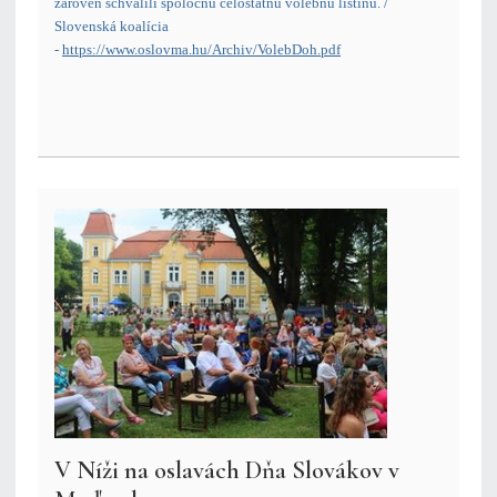
zároveň schválili spoločnú celoštátnu volebnú listinu. /
Slovenská koalícia
-
https://www.oslovma.hu/Archiv/VolebDoh.pdf
V Níži na oslavách Dňa Slovákov v