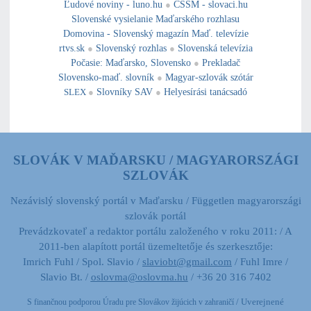
Ľudové noviny - luno.hu
●
CSSM - slovaci.hu
Slovenské vysielanie Maďarského rozhlasu
Domovina - Slovenský magazín Maď. televízie
rtvs.sk
●
Slovenský rozhlas
●
Slovenská televízia
Počasie
:
Maďarsko
,
Slovensko
●
Prekladač
Slovensko-maď. slovník
●
Magyar-szlovák szótár
SLEX
●
Slovníky SAV
●
Helyesírási tanácsadó
SLOVÁK V MAĎARSKU / MAGYARORSZÁGI
SZLOVÁK
Nezávislý slovenský portál v Maďarsku / Független magyarországi
szlovák portál
Prevádzkovateľ a redaktor portálu založeného v roku 2011: / A
2011-ben alapított portál üzemeltetője és szerkesztője:
Imrich Fuhl / Spol. Slavio /
slaviobt@gmail.com
/ Fuhl Imre /
Slavio Bt. /
oslovma@oslovma.hu
/ +36 20 316 7402
/ Uverejnené
S finančnou podporou Úradu pre Slovákov žijúcich v zahraničí