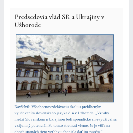
Predsedovia vlád SR a Ukrajiny v
Užhorode
Navštívili Všeobecnovzdelávaciu školu s prehĺbeným
vyučovaním slovenského jazyka č. 4 v Užhorode. „Vzťahy
medzi Slovenskom a Ukrajinou boli sporadické a nevyužíval sa
vzájomný potenciál. Po tomto stretnutí vieme, že je vôľa na
oboch stranách tieto vzťahy uchopiť a dať im systém.“