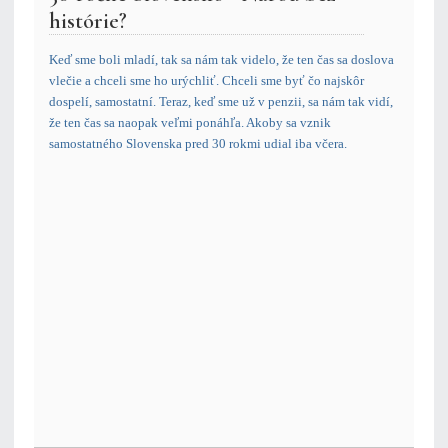
histórie?
Keď sme boli mladí, tak sa nám tak videlo, že ten čas sa doslova
vlečie a chceli sme ho urýchliť. Chceli sme byť čo najskôr
dospelí, samostatní. Teraz, keď sme už v penzii, sa nám tak vidí,
že ten čas sa naopak veľmi ponáhľa. Akoby sa vznik
samostatného Slovenska pred 30 rokmi udial iba včera.