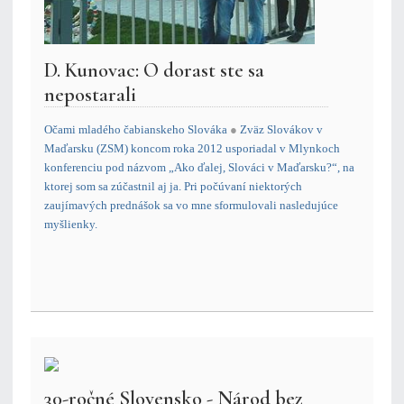
D. Kunovac: O dorast ste sa
nepostarali
Očami mladého čabianskeho Slováka
●
Zväz Slovákov v
Maďarsku (ZSM) koncom roka 2012 usporiadal v Mlynkoch
konferenciu pod názvom „Ako ďalej, Slováci v Maďarsku?“, na
ktorej som sa zúčastnil aj ja. Pri počúvaní niektorých
zaujímavých prednášok sa vo mne sformulovali nasledujúce
myšlienky.
30-ročné Slovensko - Národ bez