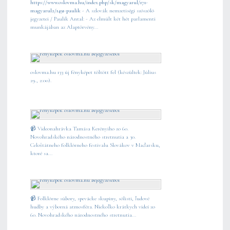
https://www.oslovma.hu/index.php/sk/magyarul/171-
magyarul2/1491-paulik
- A szlovák nemzetiségi szószóló
jegyzetei / Paulik Antal: - Az elmúlt két hét parlamenti
munkájában az Alaptörvény...
oslovma.hu 133 új fényképet töltött fel (készültek: Július
29., 2:00).
📹 Videonahrávka Tamása Kerényiho zo 60.
Novohradského národnostného stretnutia a 30.
Celoštátneho folklórneho festivalu Slovákov v Maďarsku,
ktoré sa...
📹 Folklórne súbory, spevácke skupiny, sólisti, ľudové
hudby a výborná atmosféra. Niekoľko krátkych videí zo
60. Novohradského národnostného stretnutia...