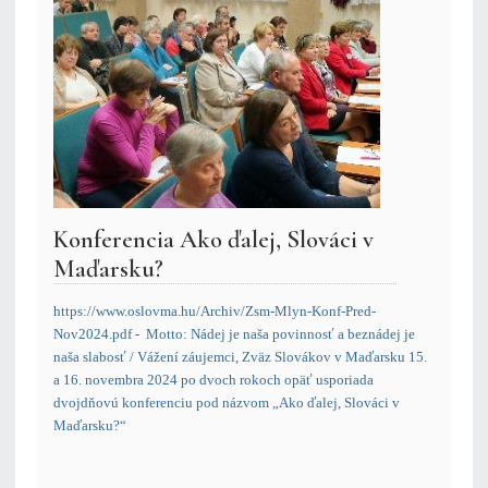
Konferencia Ako ďalej, Slováci v
Maďarsku?
https://www.oslovma.hu/Archiv/Zsm-Mlyn-Konf-Pred-
Nov2024.pdf
-
Motto: Nádej je naša povinnosť a beznádej je
naša slabosť / Vážení záujemci, Zväz Slovákov v Maďarsku 15.
a 16. novembra 2024 po dvoch rokoch opäť usporiada
dvojdňovú konferenciu pod názvom „Ako ďalej, Slováci v
Maďarsku?“