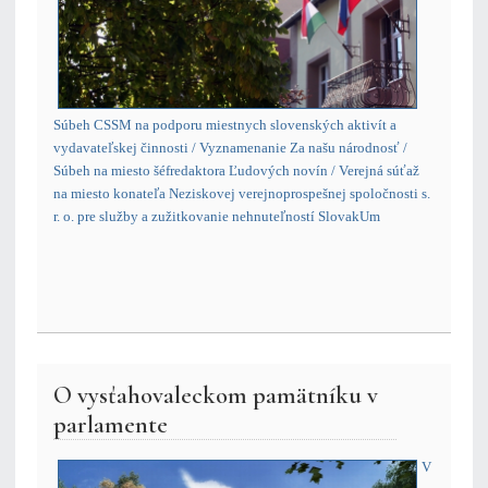
Súbeh CSSM na podporu miestnych slovenských aktivít a
vydavateľskej činnosti / Vyznamenanie Za našu národnosť /
Súbeh na miesto šéfredaktora Ľudových novín / Verejná súťaž
na miesto konateľa Neziskovej verejnoprospešnej spoločnosti s.
r. o. pre služby a zužitkovanie nehnuteľností SlovakUm
O vysťahovaleckom pamätníku v
parlamente
V