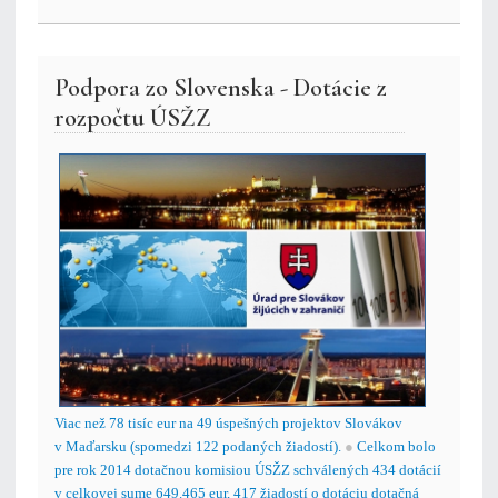
Podpora zo Slovenska - Dotácie z
rozpočtu ÚSŽZ
Viac než 78 tisíc eur na 49 úspešných projektov Slovákov
v Maďarsku (spomedzi 122 podaných žiadostí).
●
Celkom bolo
pre rok 2014 dotačnou komisiou ÚSŽZ schválených 434 dotácií
v celkovej sume 649.465 eur, 417 žiadostí o dotáciu dotačná