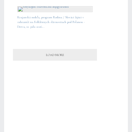
Krajanská nedeľa, program Rodina / Slováci žijúci v
zahraničí na Folklórnych slávnostiach pod Poľanou -
Detva, 12. júla 2026...
LOAD MORE