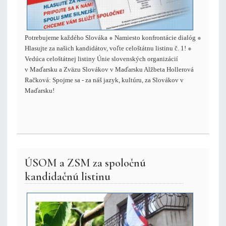
Potrebujeme každého Slováka
●
Namiesto konfrontácie dialóg
●
Hlasujte za našich kandidátov, voľte celoštátnu listinu č. 1!
●
Vedúca celoštátnej listiny Únie slovenských organizácií
v Maďarsku a Zväzu Slovákov v Maďarsku Alžbeta Hollerová
Račková: Spojme sa - za náš jazyk, kultúru, za Slovákov v
Maďarsku!
ÚSOM a ZSM za spoločnú
kandidačnú listinu