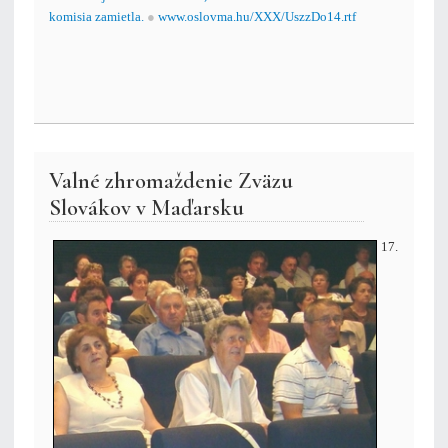
komisia zamietla.
●
www.oslovma.hu/XXX/UszzDo14.rtf
Valné zhromaždenie Zväzu
Slovákov v Maďarsku
17.