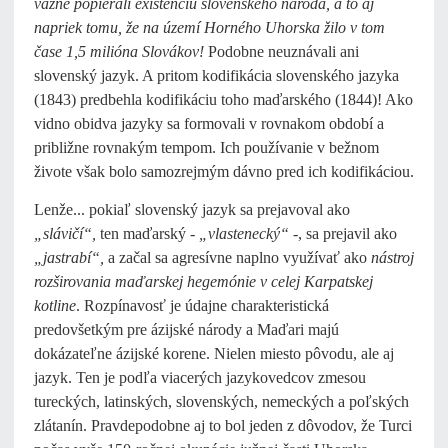
vážne popierali existenciu slovenského národa, a to aj
napriek tomu, že na území Horného Uhorska žilo v tom
čase 1,5 milióna Slovákov!
Podobne neuznávali ani
slovenský jazyk. A pritom kodifikácia slovenského jazyka
(1843) predbehla kodifikáciu toho maďarského (1844)! Ako
vidno obidva jazyky sa formovali v rovnakom období a
približne rovnakým tempom. Ich používanie v bežnom
živote však bolo samozrejmým dávno pred ich kodifikáciou.
Lenže... pokiaľ slovenský jazyk sa prejavoval ako
„slávičí“,
ten maďarský -
„vlastenecký“
-, sa prejavil ako
„jastrabí“,
a začal sa agresívne naplno využívať ako
nástroj
rozširovania maďarskej hegemónie v celej Karpatskej
kotline
. Rozpínavosť je údajne charakteristická
predovšetkým pre ázijské národy a Maďari majú
dokázateľne ázijské korene. Nielen miesto pôvodu, ale aj
jazyk. Ten je podľa viacerých jazykovedcov zmesou
tureckých, latinských, slovenských, nemeckých a poľských
zlátanín. Pravdepodobne aj to bol jeden z dôvodov, že Turci