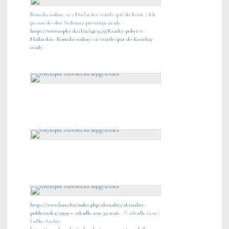
Rómske rodiny sa z Maďarska vrátili späť do Košíc / Ich
presun do obce Szalonna preverujú úrady -
https://www.topky.sk/cl/11/9463529/Kratky-pobyt-v-
Madarsku--Romske-rodiny-sa-vratili-spat-do-kosickej-
osady
...
https://www.luno.hu/index.php/aktuality/aktuality-
publicistika/33939-v-zrkadle-asu-33-2026
- V zrkadle času /
ĽuNo-Archív: