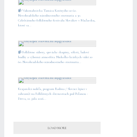
📹 Videonahrávka Tamása Kerényiho zo 60.
Novohradského národnostného stretnutia a 30.
Celoštátneho folklórneho festivalu Slovákov v Maďarsku,
ktoré sa...
📹 Folklórne súbory, spevácke skupiny, sólisti, ľudové
hudby a výborná atmosféra. Niekoľko krátkych videí zo
60. Novohradského národnostného stretnutia...
Krajanská nedeľa, program Rodina / Slováci žijúci v
zahraničí na Folklórnych slávnostiach pod Poľanou -
Detva, 12. júla 2026...
LOAD MORE