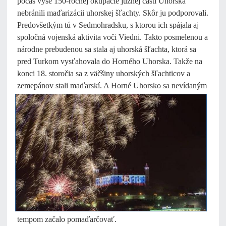
počas vyše 150-ročnej okupácie južnej časti Uhorska
nebránili maďarizácii uhorskej šľachty. Skôr ju podporovali.
Predovšetkým tú v Sedmohradsku, s ktorou ich spájala aj
spoločná vojenská aktivita voči Viedni. Takto posmelenou a
národne prebudenou sa stala aj uhorská šľachta, ktorá sa
pred Turkom vysťahovala do Horného Uhorska. Takže na
konci 18. storočia sa z väčšiny uhorských šľachticov a
zemepánov stali maďarskí. A Horné Uhorsko sa nevídaným
tempom začalo pomaďarčovať.