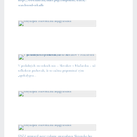
https://www.luno.hu/index.php/component/search/?
searchword=zrkadle
V posledných sto rokoch nás – Slovákov v Maďarsku – už
toľkokrát pochovali, že to začína pripomínať rým
„apokalypsa...
ÚSŽZ pripravil nové vydanie spravodajcu Slovensko bez