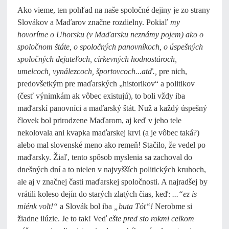
Ako vieme, ten pohľad na naše spoločné dejiny je zo strany
Slovákov a Maďarov značne rozdielny. Pokiaľ
my
hovoríme o Uhorsku (v Maďarsku neznámy pojem) ako o
spoločnom štáte, o spoločných panovníkoch, o úspešných
spoločných dejateľoch, cirkevných hodnostároch,
umelcoch, vynálezcoch, športovcoch...atď.,
pre nich,
predovšetkým pre maďarských „historikov“ a politikov
(česť výnimkám ak vôbec existujú), to boli vždy iba
maďarskí panovníci a maďarský štát. Nuž a každý úspešný
človek bol prirodzene Maďarom, aj keď v jeho tele
nekolovala ani kvapka maďarskej krvi (a je vôbec taká?)
alebo mal slovenské meno ako remeň! Stačilo, že vedel po
maďarsky. Žiaľ, tento spôsob myslenia sa zachoval do
dnešných dní a to nielen v najvyšších politických kruhoch,
ale aj v značnej časti maďarskej spoločnosti. A najradšej by
vrátili koleso dejín do starých zlatých čias, keď:
...“ez is
miénk volt!“
a Slovák bol iba
„buta Tót“!
Nerobme si
žiadne ilúzie. Je to tak! Veď
ešte pred sto rokmi celkom