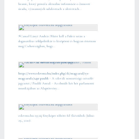
hraníc, ktorý prináša aktuálne informácie o činnosti
úradu, významných udalostiach a aktivitách...
⚡️Cancel Lányi András: Miért kell a Fidesz után a
dogmatikus zöldpolitikát is kisöpörni és hogyan értettem
meg Csehországban, hogy...
https://www.oslovma.hu/index.php/sk/magyarul/171-
magyarul2/1491-paulik
- A szlovák nemzetiségi szószóló
jegyzetei / Paulik Antal: - Az elmúlt két hét parlamenti
munkájában az Alaptörvény...
oslovma.hu 133 új fényképet töltött fel (készültek: Július
29., 2:00).