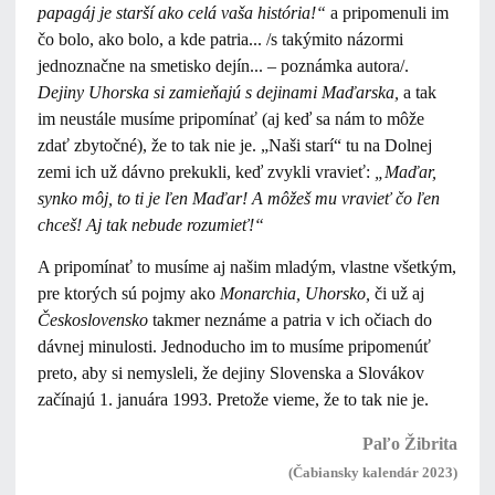
papagáj je starší ako celá vaša história!“
a pripomenuli im
čo bolo, ako bolo, a kde patria... /s takýmito názormi
jednoznačne na smetisko dejín... – poznámka autora/.
Dejiny Uhorska si zamieňajú s dejinami Maďarska,
a tak
im neustále musíme pripomínať (aj keď sa nám to môže
zdať zbytočné), že to tak nie je. „Naši starí“ tu na Dolnej
zemi ich už dávno prekukli, keď zvykli vravieť:
„Maďar,
synko môj, to ti je ľen Maďar! A môžeš mu vravieť čo ľen
chceš! Aj tak nebude rozumieť!“
A pripomínať to musíme aj našim mladým, vlastne všetkým,
pre ktorých sú pojmy ako
Monarchia, Uhorsko,
či už aj
Československo
takmer neznáme a patria v ich očiach do
dávnej minulosti. Jednoducho im to musíme pripomenúť
preto, aby si nemysleli, že dejiny Slovenska a Slovákov
začínajú 1. januára 1993. Pretože vieme, že to tak nie je.
Paľo Žibrita
(Čabiansky kalendár 2023)