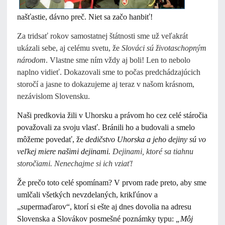
našťastie, dávno preč. Niet sa začo hanbiť!
Za tridsať rokov samostatnej štátnosti sme už veľakrát
ukázali sebe, aj celému svetu, že
Slováci sú životaschopným
národom
. Vlastne sme ním vždy aj boli! Len to nebolo
naplno vidieť. Dokazovali sme to počas predchádzajúcich
storočí a jasne to dokazujeme aj teraz v našom krásnom,
nezávislom Slovensku.
Naši predkovia žili v Uhorsku a právom ho cez celé stáročia
považovali za svoju vlasť. Bránili ho a budovali a smelo
môžeme povedať, že
dedičstvo Uhorska a jeho dejiny sú vo
veľkej miere našimi dejinami.
Dejinami, ktoré sa tiahnu
storočiami. Nenechajme si ich vziať!
Že prečo toto celé spomínam? V prvom rade preto, aby sme
umlčali všetkých nevzdelaných, krikľúnov a
„supermaďarov“, ktorí si ešte aj dnes dovolia na adresu
Slovenska a Slovákov posmešné poznámky typu:
„Môj