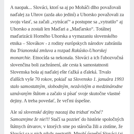
A naopak... Slováci, ktorí sa aj po Moháči dlho považovali
naďalej za Uhrov (azda ako jediní) a Uhorsko považovali za
svoju vlasť, sa začali „vytrácať“ a postupne sa „vytratilo“ aj
Uhorsko a zostali len Maďari a „Maďarsko“. Totálnej
maďarizácii Horného Uhorska a vymazaniu slovenského
etnika – Slovákov - z rodiny európskych národov zabránila
iba
Trianonská zmluva
a rozpad
Rakúsko-Uhorskej
monarchie
. Etnocída sa nekonala. Slováci a ich ľubozvučná
slovenčina boli zachránení, ale cesta k samostatnosti
Slovenska bola aj naďalej ešte ťažká a ďaleká. Trvalo
ďalších vyše 70 rokov, pokiaľ
sa Slovensko 1. januára 1993
stalo samostatným, slobodným, nezávislým a medzinárodne
uznávaným štátom
a začalo si písať svoje skutočne vlastné
dejiny. A treba povedať, že veľmi úspešne.
Ale
sú slovenské dejiny naozaj iba tridsať ročné?
Samozrejme že nie!!!
Stačí sa pozrieť do histórie spoločných
štátnych útvarov, v ktorých sme po stáročia žili a zistíme, že
Slováci sa v nich nikdy nestratili. Mnohí úspešní Slováci (aj