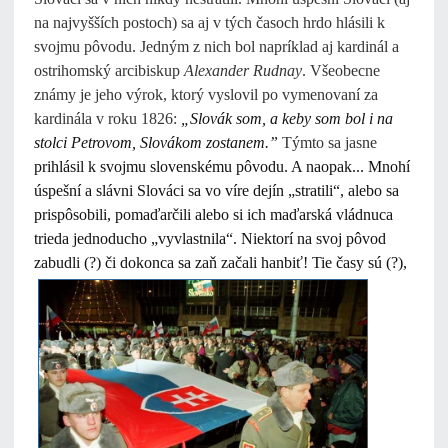
na najvyšších postoch) sa aj v tých časoch hrdo hlásili k
svojmu pôvodu. Jedným z nich bol napríklad aj kardinál a
ostrihomský arcibiskup
Alexander Rudnay
. Všeobecne
známy je jeho výrok, ktorý vyslovil po vymenovaní za
kardinála v roku 1826:
„Slovák som, a keby som bol i na
stolci Petrovom, Slovákom zostanem.”
Týmto sa jasne
prihlásil k svojmu slovenskému pôvodu. A naopak... Mnohí
úspešní a slávni Slováci sa vo víre dejín „stratili“, alebo sa
prispôsobili, pomaďarčili alebo si ich maďarská vládnuca
trieda jednoducho „vyvlastnila“. Niektorí na svoj pôvod
zabudli (?) či dokonca sa zaň začali hanbiť! Tie časy sú
(?),