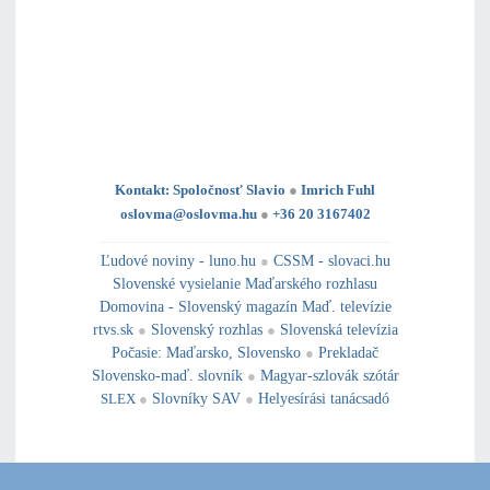
Kontakt: Spoločnosť Slavio
●
Imrich Fuhl
oslovma@oslovma.hu
●
+36 20 3167402
---------------------------------------------------------------------------------------------------------------------------------------------------------------------------
---
----------------------------------------------------------------------------------------------
Ľudové noviny - luno.hu
●
CSSM - slovaci.hu
Slovenské vysielanie Maďarského rozhlasu
Domovina - Slovenský magazín Maď. televízie
rtvs.sk
●
Slovenský rozhlas
●
Slovenská televízia
Počasie
:
Maďarsko
,
Slovensko
●
Prekladač
Slovensko-maď. slovník
●
Magyar-szlovák szótár
SLEX
●
Slovníky SAV
●
Helyesírási tanácsadó