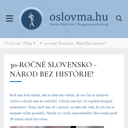
Ön itt van:
Főlap
30-ročné Slovensko - Národ bez histórie?
30-ROČNÉ SLOVENSKO -
NÁROD BEZ HISTÓRIE?
Keď sme boli mladí, tak sa nám tak videlo, že ten čas sa doslova
vlečie a chceli sme ho urýchliť. Chceli sme byť čo najskôr dospelí,
samostatní. Teraz, keď sme už v penzii, sa nám tak vidí, že ten čas sa
naopak veľmi ponáhľa. Akoby sa vznik samostatného Slovenska pred
30 rokmi udial iba včera.