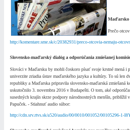
Maďarsko do
Prečo otcov
http://komentare.sme.sk/c/20382931/preco-otcovia-nemaju-otcov
Slovensko-maďarský dialóg a odporúčania zmiešanej komisie
Slováci v Maďarsku by mohli čoskoro písať svoje krstné mená i
univerzite zriadia ústav maďarského jazyka a kultúry. To sú len 
republiky a Maďarska pripravila slovensko-maďarská zmiešaná kom
uskutočnilo 3. novembra 2016 v Budapešti. O tom, aké odporúča
susedných krajín skrze podpory národnostných menšín, priblížil
Papuček. - Stiahnuť audio súbor:
http://cdn.srv.rtvs.sk/a520/audio/00/0010/001052/00105296-1-I