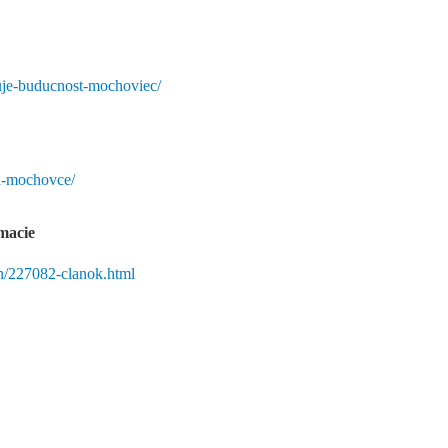
uje-buducnost-mochoviec/
-a-mochovce/
omacie
en/227082-clanok.html