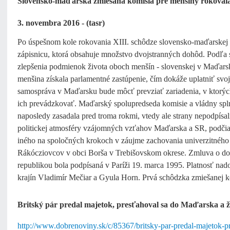
Slovensko-maďarská zmiešaná komisia pre menšiny rokovala
3. novembra 2016 - (tasr)
Po úspešnom kole rokovania XIII. schôdze slovensko-maďarskej 
zápisnicu, ktorá obsahuje množstvo dvojstranných dohôd. Podľa
zlepšenia podmienok života oboch menšín - slovenskej v Maďarsku
menšina získala parlamentné zastúpenie, čím dokáže uplatniť svo
samospráva v Maďarsku bude môcť prevziať zariadenia, v ktorých
ich prevádzkovať. Maďarský spolupredseda komisie a vládny sp
naposledy zasadala pred troma rokmi, vtedy ale strany nepodpísali
politickej atmosféry vzájomných vzťahov Maďarska a SR, podči
iného na spoločných krokoch v záujme zachovania univerzitného 
Rákócziovcov v obci Borša v Trebišovskom okrese. Zmluva o dob
republikou bola podpísaná v Paríži 19. marca 1995. Platnosť nad
krajín Vladimír Mečiar a Gyula Horn. Prvá schôdzka zmiešanej k
Britský pár predal majetok, presťahoval sa do Maďarska a ži
http://www.dobrenoviny.sk/c/85367/britsky-par-predal-majetok-p