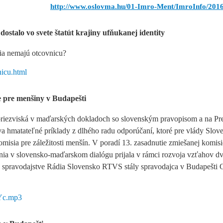
http://www.oslovma.hu/01-Imro-Ment/ImroInfo/2016
stalo vo svete štatút krajiny ufňukanej identity
ia nemajú otcovnicu?
nicu.html
 pre menšiny v Budapešti
 priezviská v maďarských dokladoch so slovenským pravopisom a na Pr
dva hmatateľné príklady z dlhého radu odporúčaní, ktoré pre vlády Slov
isia pre záležitosti menšín. V poradí 13. zasadnutie zmiešanej komisi
nia v slovensko-maďarskom dialógu prijala v rámci rozvoja vzťahov d
 v spravodajstve Rádia Slovensko RTVS stály spravodajca v Budapešti 
8Yc.mp3