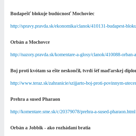
Budapešť blokuje budúcnosť Mochoviec
http://spravy.pravda.sk/ekonomika/clanok/410131-budapest-blok
Orbán a Mochovce
http://nazory.pravda.sk/komentare-a-glosy/clanok/410088-orban
Boj proti kvótam sa ešte neskončil, tvrdí šéf maďarskej dipl
http://www.teraz.sk/zahranicie/szijjarto-boj-proti-povinnym-utec
Prehra a sused Pharaon
http://komentare.sme.sk/c/20379078/prehra-a-sused-pharaon.html
Orbán a Jobbik - ako rozhádaní bratia