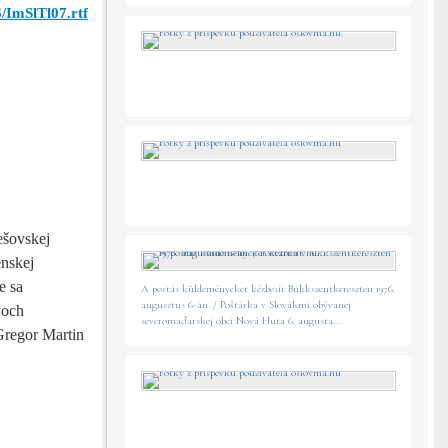
/ImSlTl07.rtf
ešovskej
enskej
e sa
A postás küldeményeket kézbesít Bükkszentkereszten 1976.
augusztus 6-án. / Poštárka v Slovákmi obývanej
voch
severomaďarskej obci Nová Huta 6. augusta...
Gregor Martin