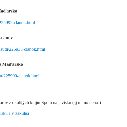
 Maďarska
m/225992-clanok.html
sťanov
dsudi/225938-clanok.html
hce Maďarsko
-kt/225900-clanok.html
rov z okolitých krajín Spolu na javisku (aj mimo neho!)
isku-i-v-zakulisi