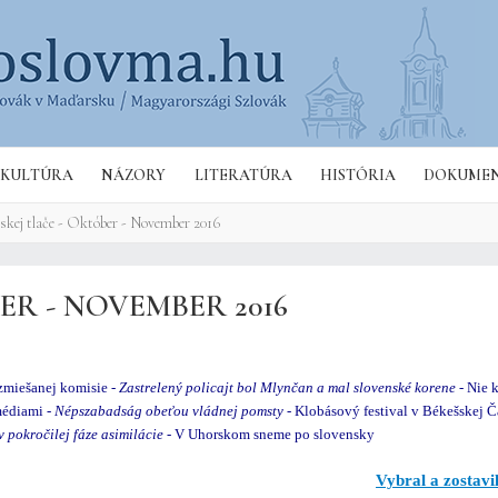
Hľa
KULTÚRA
NÁZORY
LITERATÚRA
HISTÓRIA
DOKUME
skej tlače - Október - November 2016
ER - NOVEMBER 2016
zmiešanej komisie -
Zastrelený policajt bol Mlynčan a mal slovenské korene
- Nie 
édiami -
Népszabadság obeťou vládnej pomsty
- Klobásový festival v Békešskej Č
 pokročilej fáze asimilácie
- V Uhorskom sneme po slovensky
Vybral a zostavi