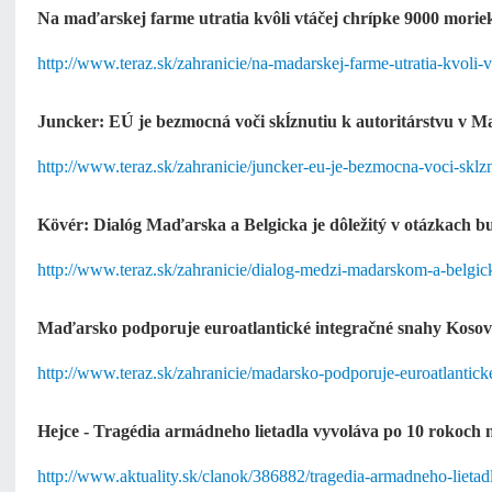
Na maďarskej farme utratia kvôli vtáčej chrípke 9000 morie
http://www.teraz.sk/zahranicie/na-madarskej-farme-utratia-kvoli-
Juncker: EÚ je bezmocná voči skĺznutiu k autoritárstvu v 
http://www.teraz.sk/zahranicie/juncker-eu-je-bezmocna-voci-skl
Kövér: Dialóg Maďarska a Belgicka je dôležitý v otázkach 
http://www.teraz.sk/zahranicie/dialog-medzi-madarskom-a-belgi
Maďarsko podporuje euroatlantické integračné snahy Koso
http://www.teraz.sk/zahranicie/madarsko-podporuje-euroatlantick
Hejce - Tragédia armádneho lietadla vyvoláva po 10 rokoch 
http://www.aktuality.sk/clanok/386882/tragedia-armadneho-lieta