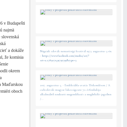
16 v Budapešti
jú najmä
e slovenská
nská
cieť a dokáže
Nógrádi szlovák nemzetiségi fesztivál 1973. augusztus 5-én.
-
https://www.facebook.com/media/set/?
l, že komisia
set=a.2783071591791799&type=3
šenie
hodli okrem
a
 a Maďarskou
2017. augusztus 5. - Emléktábla-avatás Tótkomlóson / A
csehszlovák-magyar lakosságcsere 70. évfordulója
remiéri oboch
alkalmából rendezett megemlékezés a megbékélés jegyében
/...