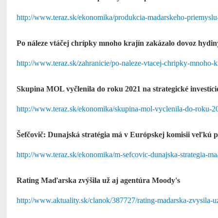
http://www.teraz.sk/ekonomika/produkcia-madarskeho-priemyslu
Po náleze vtáčej chrípky mnoho krajín zakázalo dovoz hydi
http://www.teraz.sk/zahranicie/po-naleze-vtacej-chripky-mnoho-
Skupina MOL vyčlenila do roku 2021 na strategické investíc
http://www.teraz.sk/ekonomika/skupina-mol-vyclenila-do-roku-2
Šefčovič: Dunajská stratégia má v Európskej komisii veľkú
http://www.teraz.sk/ekonomika/m-sefcovic-dunajska-strategia-m
Rating Maďarska zvýšila už aj agentúra Moody's
http://www.aktuality.sk/clanok/387727/rating-madarska-zvysila-u