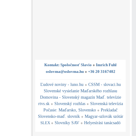
Kontakt: Spoločnosť Slavio
●
Imrich Fuhl
oslovma@oslovma.hu
●
+36 20 3167402
---------------------------------------------------------------------------------------------------------------------------------------------------------------------------
---
----------------------------------------------------------------------------------------------
Ľudové noviny - luno.hu
●
CSSM - slovaci.hu
Slovenské vysielanie Maďarského rozhlasu
Domovina - Slovenský magazín Maď. televízie
rtvs.sk
●
Slovenský rozhlas
●
Slovenská televízia
Počasie
:
Maďarsko
,
Slovensko
●
Prekladač
Slovensko-maď. slovník
●
Magyar-szlovák szótár
SLEX
●
Slovníky SAV
●
Helyesírási tanácsadó