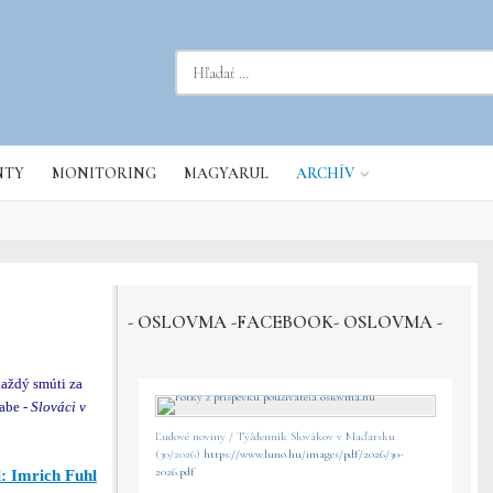
dať...
NTY
MONITORING
MAGYARUL
ARCHÍV
- OSLOVMA -FACEBOOK- OSLOVMA -
každý smúti za
abe -
Slováci v
Ľudové noviny / Týždenník Slovákov v Maďarsku
(30/2026)
https://www.luno.hu/images/pdf/2026/30-
2026.pdf
l: Imrich Fuhl