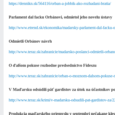
https://dennikn.sk/564116/orban-a-jobbik-ako-rozhadani-bratia/
Parlament dal facku Orbánovi, odmietol jeho novelu ústavy
http://www.etrend.sk/ekonomika/madarsky-parlament-dal-facku-o
Odmietli Orbánov návrh
http://www.teraz.sk/zahranicie/madarsko-poslanci-odmietli-orba
O ďalšom pokuse rozhodne predsedníctvo Fideszu
http://www.teraz.sk/zahranicie/orban-o-moznom-dalsom-pokuse-
V Maďarsku odsúdili päť gardistov za útok na účastníkov
http://www.teraz.sk/krimi/v-madarsku-odsudili-pat-gardistov-za/
Produkcia maďarského priemyslu v septembri nečakane kles