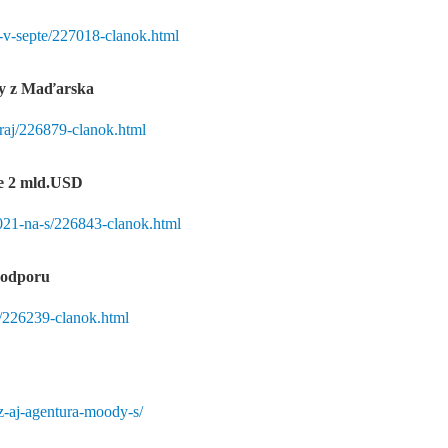
-v-septe/227018-clanok.html
ny z Maďarska
kraj/226879-clanok.html
ie 2 mld.USD
021-na-s/226843-clanok.html
 podporu
a/226239-clanok.html
z-aj-agentura-moody-s/