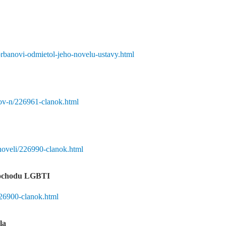
rbanovi-odmietol-jeho-novelu-ustavy.html
nov-n/226961-clanok.html
noveli/226990-clanok.html
 pochodu LGBTI
226900-clanok.html
la