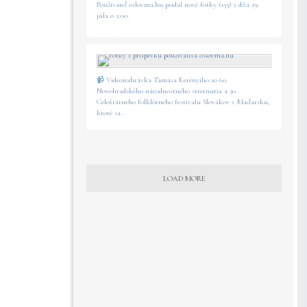
Používateľ oslovma.hu pridal nové fotky (133) z dňa 29.
júla o 2:00.
📹 Videonahrávka Tamása Kerényiho zo 60.
Novohradského národnostného stretnutia a 30.
Celoštátneho folklórneho festivalu Slovákov v Maďarsku,
ktoré sa...
LOAD MORE