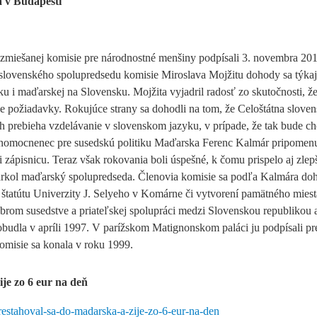
 v Budapešti
zmiešanej komisie pre národnostné menšiny podpísali 3. novembra 20
 slovenského spolupredsedu komisie Miroslava Mojžitu dohody sa týka
 i maďarskej na Slovensku. Mojžita vyjadril radosť zo skutočnosti, ž
je požiadavky. Rokujúce strany sa dohodli na tom, že Celoštátna slove
 prebieha vzdelávanie v slovenskom jazyku, v prípade, že tak bude ch
lnomocnenec pre susedskú politiku Maďarska Ferenc Kalmár pripomenu
 zápisnicu. Teraz však rokovania boli úspešné, k čomu prispelo aj zlep
arkol maďarský spolupredseda. Členovia komisie sa podľa Kalmára do
štatútu Univerzity J. Selyeho v Komárne či vytvorení pamätného miest
rom susedstve a priateľskej spolupráci medzi Slovenskou republikou
obudla v apríli 1997. V parížskom Matignonskom paláci ju podpísali p
omisie sa konala v roku 1999.
je zo 6 eur na deň
restahoval-sa-do-madarska-a-zije-zo-6-eur-na-den