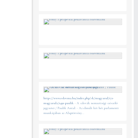
https://www.oslovma.hu/index.php/sk/magyarul/171-
magyarul2/1491-paulik
- A szlovák nemzetiségi szószóló
jegyzetei / Paulik Antal: - Az elmúlt két hét parlamenti
munkájában az Alaptörvény...