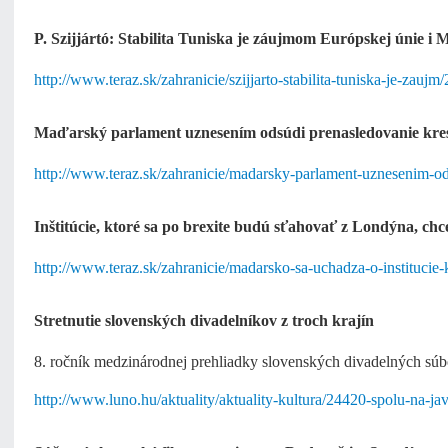
P. Szijjártó: Stabilita Tuniska je záujmom Európskej únie i
http://www.teraz.sk/zahranicie/szijjarto-stabilita-tuniska-je-zauj
Maďarský parlament uznesením odsúdi prenasledovanie kre
http://www.teraz.sk/zahranicie/madarsky-parlament-uznesenim-o
Inštitúcie, ktoré sa po brexite budú sťahovať z Londýna, c
http://www.teraz.sk/zahranicie/madarsko-sa-uchadza-o-institucie
Stretnutie slovenských divadelníkov z troch krajín
8. ročník medzinárodnej prehliadky slovenských divadelných súbo
http://www.luno.hu/aktuality/aktuality-kultura/24420-spolu-na-jav