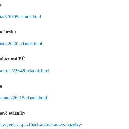
k
vta/226308-clanok.html
Maďarsku
znut/226561-clanok.html
budúcnosti EÚ
ckom-je/226428-clanok.html
va
e-inte/226218-clanok.html
nové otázniky
dla-vyvolava-po-10tich-rokoch-nove-otazniky/