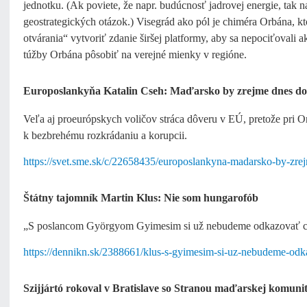
jednotku. (Ak poviete, že napr. budúcnosť jadrovej energie, ta
geostrategických otázok.) Visegrád ako pól je chiméra Orbána, k
otvárania“ vytvoriť zdanie širšej platformy, aby sa nepociťovali a
túžby Orbána pôsobiť na verejné mienky v regióne.
Europoslankyňa Katalin Cseh: Maďarsko by zrejme dnes do 
Veľa aj proeurópskych voličov stráca dôveru v EÚ, pretože pri O
k bezbrehému rozkrádaniu a korupcii.
https://svet.sme.sk/c/22658435/europoslankyna-madarsko-by-zrej
Štátny tajomník Martin Klus: Nie som hungarofób
„S poslancom Györgyom Gyimesim si už nebudeme odkazovať c
https://dennikn.sk/2388661/klus-s-gyimesim-si-uz-nebudeme-odka
Szijjártó rokoval v Bratislave so Stranou maďarskej komuni