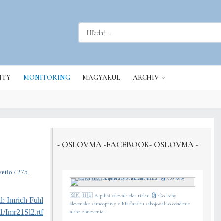
dať...
NTY
MONITORING
MAGYARUL
ARCHÍV
- OSLOVMA -FACEBOOK- OSLOVMA -
etlo / 275.
🇸🇰 🇭🇺 A pilisi szlovák élet titkai 🗿 Čo keby
il: Imrich Fuhl
slovenské samosprávy v Maďarsku zabojovali o osadenie
/Imr21Sl2.rtf
alebo obnovenie...