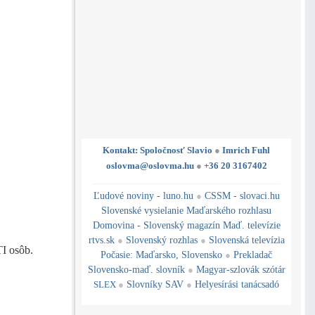
Kontakt: Spoločnosť Slavio
●
Imrich Fuhl
oslovma@oslovma.hu
●
+36 20 3167402
---------------------------------------------------------------------------------------------------------------------------------------------------------------------------
---
----------------------------------------------------------------------------------------------
Ľudové noviny - luno.hu
●
CSSM - slovaci.hu
Slovenské vysielanie Maďarského rozhlasu
Domovina - Slovenský magazín Maď. televízie
rtvs.sk
●
Slovenský rozhlas
●
Slovenská televízia
TI osôb.
Počasie
:
Maďarsko
,
Slovensko
●
Prekladač
Slovensko-maď. slovník
●
Magyar-szlovák szótár
SLEX
●
Slovníky SAV
●
Helyesírási tanácsadó