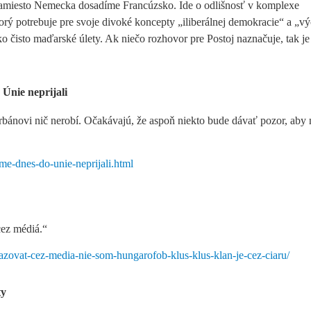
k namiesto Nemecka dosadíme Francúzsko. Ide o odlišnosť v komplexe
torý potrebuje pre svoje divoké koncepty „iliberálnej demokracie“ a „
ko čisto maďarské úlety. Ak niečo rozhovor pre Postoj naznačuje, tak je
Únie neprijali
rbánovi nič nerobí. Očakávajú, že aspoň niekto bude dávať pozor, aby
me-dnes-do-unie-neprijali.html
ez médiá.“
zovat-cez-media-nie-som-hungarofob-klus-klus-klan-je-cez-ciaru/
ty