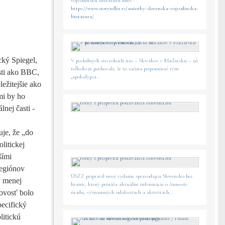
vojvodinskú literatúru dnes -
https://www.storyteller.rs/autorky-slovenska-vojvodinska-
literatura/
cký Spiegel,
V posledných sto rokoch nás – Slovákov v Maďarsku – už
toľkokrát pochovali, že to začína pripomínať rým
osti ako BBC,
„apokalypsa...
ežitejšie ako
mi by ho
lnej časti -
uje, že „do
litickej
šími
regiónov
ÚSŽZ pripravil nové vydanie spravodajcu Slovensko bez
v menej
hraníc, ktorý prináša aktuálne informácie o činnosti
lovosť bolo
úradu, významných udalostiach a aktivitách...
pecifický
litickú