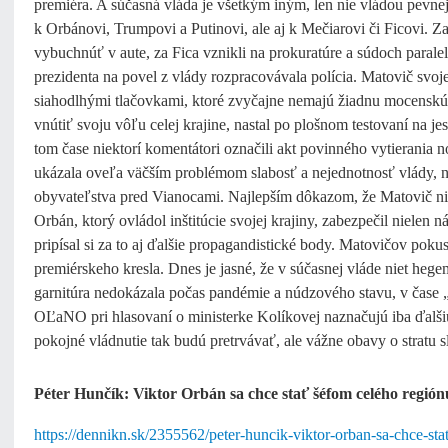
premiéra. A súčasná vláda je všetkým iným, len nie vládou pevnej 
k Orbánovi, Trumpovi a Putinovi, ale aj k Mečiarovi či Ficovi. Z
vybuchnúť v aute, za Fica vznikli na prokuratúre a súdoch parale
prezidenta na povel z vlády rozpracovávala polícia. Matovič svoje 
siahodlhými tlačovkami, ktoré zvyčajne nemajú žiadnu mocenskú
vnútiť svoju vôľu celej krajine, nastal po plošnom testovaní na
tom čase niektorí komentátori označili akt povinného vytierania 
ukázala oveľa väčším problémom slabosť a nejednotnosť vlády, ne
obyvateľstva pred Vianocami. Najlepším dôkazom, že Matovič ni
Orbán, ktorý ovládol inštitúcie svojej krajiny, zabezpečil nielen
pripísal si za to aj ďalšie propagandistické body. Matovičov poku
premiérskeho kresla. Dnes je jasné, že v súčasnej vláde niet he
garnitúra nedokázala počas pandémie a núdzového stavu, v čase 
OĽaNO pri hlasovaní o ministerke Kolíkovej naznačujú iba ďalšiu
pokojné vládnutie tak budú pretrvávať, ale vážne obavy o stratu
Péter Hunčík: Viktor Orbán sa chce stať šéfom celého región
https://dennikn.sk/2355562/peter-huncik-viktor-orban-sa-chce-st