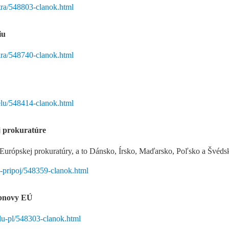
stra/548803-clanok.html
iu
ukra/548740-clanok.html
aelu/548414-clanok.html
j prokuratúre
i Európskej prokuratúry, a to Dánsko, Írsko, Maďarsko, Poľsko a Švéds
a-pripoj/548359-clanok.html
obnovy EÚ
lu-pl/548303-clanok.html