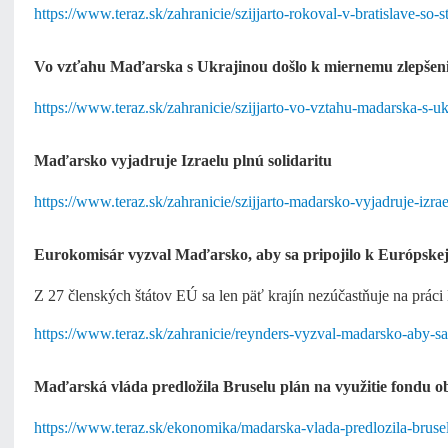
https://www.teraz.sk/zahranicie/szijjarto-rokoval-v-bratislave-so-
Vo vzťahu Maďarska s Ukrajinou došlo k miernemu zlepšen
https://www.teraz.sk/zahranicie/szijjarto-vo-vztahu-madarska-s-
Maďarsko vyjadruje Izraelu plnú solidaritu
https://www.teraz.sk/zahranicie/szijjarto-madarsko-vyjadruje-izr
Eurokomisár vyzval Maďarsko, aby sa pripojilo k Európske
Z 27 členských štátov EÚ sa len päť krajín nezúčastňuje na prác
https://www.teraz.sk/zahranicie/reynders-vyzval-madarsko-aby-s
Maďarská vláda predložila Bruselu plán na využitie fondu 
https://www.teraz.sk/ekonomika/madarska-vlada-predlozila-bruse