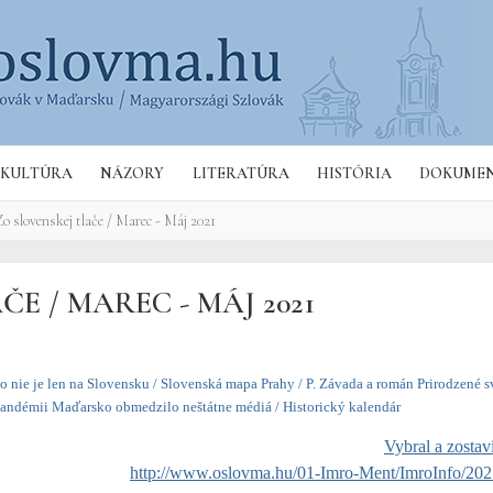
Hľa
KULTÚRA
NÁZORY
LITERATÚRA
HISTÓRIA
DOKUME
o slovenskej tlače / Marec - Máj 2021
E / MAREC - MÁJ 2021
nie je len na Slovensku / Slovenská mapa Prahy / P. Závada a román Prirodzené sv
 pandémii Maďarsko obmedzilo neštátne médiá / Historický kalendár
Vybral a zostav
http://www.oslovma.hu/01-Imro-Ment/ImroInfo/2021