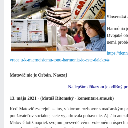
Slovenská 
Harmónia je
Dvojaké ob
nemá probl
https://den
vracaju-k-miernejsiemu-tonu-harmonia-je-este-daleko/#
Matovič nie je Orbán. Naozaj
Najlepším dôkazom je odlišný pr
13. mája 2021 - (Matúš Ritomský - komentare.sme.sk)
Keď Matovič zverejnil status, v ktorom rozhovor s maďarským pr
používateľov sociálnej siete vyjadrovala pobavenie. Aj táto ane
Matovič totiž napriek svojmu presvedčivému volebnému úspechu