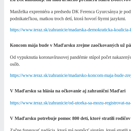
Manželka expremiéra a predsedu DK Ferenca Gyurcsánya je pod
podnikateľkou, matkou troch detí, ktorá hovorí štyrmi jazykmi.
https://www.teraz.sk/zahranicie/madarska-demokraticka-koalicia
Koncom mája bude v Maďarsku zrejme zaočkovaných už päť
Od vypuknutia koronavírusovej pandémie stúpol počet nakazených
osôb.
https://www.teraz.sk/zahranicie/madarsko-koncom-maja-bude-zr
V Maďarsku sa hlásia na očkovanie aj zahraniční Maďari
https://www.teraz.sk/zahranicie/od-utorka-sa-mozu-registrovat-n
V Maďarsku potrebuje pomoc 800 detí, ktoré stratili rodičov
Začne fungovať nadácia, ktorá má pomôcť sirotám, ktoré stratili