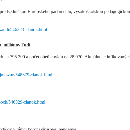
predsedníčkou Európskeho parlamentu, vysokoškolskou pedagogičkou
-kandi/546223-clanok.html
 miliónov ľudí
 na 795 200 a počet obetí covidu na 28 970. Aktuálne je infikovanýc
ejme-zao/548679-clanok.html
a-ock/546329-clanok.html
 rodičov v rámci koronavírusovej pandémie.