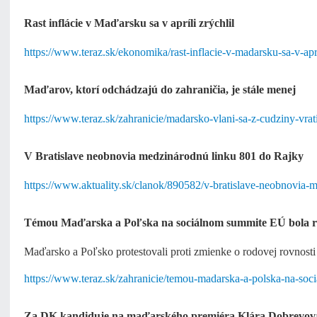
Rast inflácie v Maďarsku sa v apríli zrýchlil
https://www.teraz.sk/ekonomika/rast-inflacie-v-madarsku-sa-v-ap
Maďarov, ktorí odchádzajú do zahraničia, je stále menej
https://www.teraz.sk/zahranicie/madarsko-vlani-sa-z-cudziny-vra
V Bratislave neobnovia medzinárodnú linku 801 do Rajky
https://www.aktuality.sk/clanok/890582/v-bratislave-neobnovia-
Témou Maďarska a Poľska na sociálnom summite EÚ bola r
Maďarsko a Poľsko protestovali proti zmienke o rodovej rovnosti
https://www.teraz.sk/zahranicie/temou-madarska-a-polska-na-so
Za DK kandiduje na maďarského premiéra Klára Dobrevov