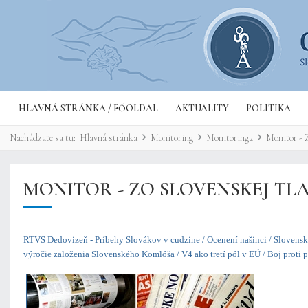
HLAVNÁ STRÁNKA / FŐOLDAL
AKTUALITY
POLITIKA
Nachádzate sa tu:
Hlavná stránka
Monitoring
Monitoring2
Monitor - Z
MONITOR - ZO SLOVENSKEJ TLAČ
RTVS Dedovizeň - Príbehy Slovákov v cudzine / Ocenení našinci / Slovensko 
výročie založenia Slovenského Komlóša / V4 ako tretí pól v EÚ / Boj proti