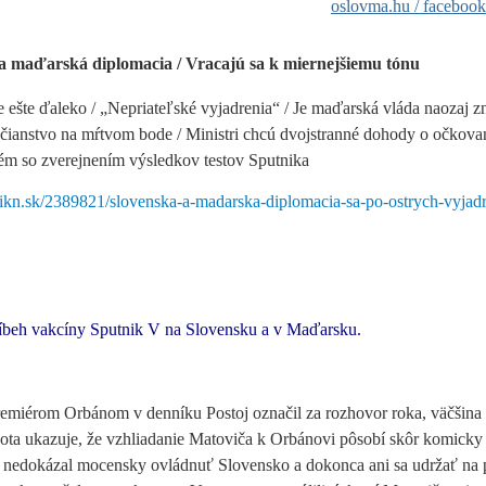
oslovma.hu /
faceboo
a maďarská diplomacia / Vracajú sa k miernejšiemu tónu
 ešte ďaleko / „Nepriateľské vyjadrenia“ / Je maďarská vláda naozaj z
čianstvo na mŕtvom bode / Ministri chcú dvojstranné dohody o očkova
ém so zverejnením výsledkov testov Sputnika
nikn.sk/2389821/slovenska-a-madarska-diplomacia-sa-po-ostrych-vyjad
íbeh vakcíny Sputnik V na Slovensku a v Maďarsku.
emiérom Orbánom v denníku Postoj označil za rozhovor roka, väčšina 
kdota ukazuje, že vzhliadanie Matoviča k Orbánovi pôsobí skôr komicky
 nedokázal mocensky ovládnuť Slovensko a dokonca ani sa udržať na 