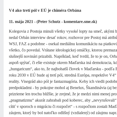
V4 ako tretí pól v EÚ je chiméra Orbána
11. mája 2021 - (Peter Schutz - komentare.sme.sk)
Kolegovia z Postoja minuli všetky vysoké lopty na smeč, akými by
nedal Orbán interview desať rokov, rozhovor pre Postoj má atribút
WSJ, FAZ a podobne - osekal mediálnu komunikáciu na piatkovú o
všetko, čo povedal. Vrátane ideologickej omáčky, ktorou premaza
slušnejší novinári prizabili. Napríklad, keď tvrdil, že to je on, Or
aspoň spýtať, či ešte existuje okrem Maďarska iná demokracia, kd
„hungaricum“, ako to, že najbohatší človek v Maďarsku - podľa F
roku 2030 v EÚ bude aj tretí pól, stredná Európa, respektíve V4“
reality. Visegrád ako pól je fantazmagória. Keby ich viedli podobné
predpokladmi - by pokojne mohol aj Benelux, Škandinávia (aj bez
prizrieme len trochu bližšie, je zrejmé, že je medzi nimi menej p
„pragmatizmu“ akurát zahrabali pod koberec, aby „nevyrušovali“ 
cítiť v sporoch o migráciu či rozpočet“ - s rozpočtom zostali Maď
záujem, ktorý by bol natoľko odlišný (vzdialený) od záujmu napr