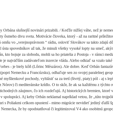
 Orbána slušnejší novinári prizabili. / Keďže nižšej váhe, než je neme
y ôsmeho divu sveta. Motivácie človeka, ktorý - až na raritné príležit
mšu vo „verejnoprávnom “ rádiu, osloviť Slovákov sa takto zdajú dôl
l ústa spovedníkov až tak, že minuli všetky vysoké lopty na smeč, aký
bán, kto bojuje za slobodu, mohli sa ho priatelia z Postoja - v rámci mediá
e je najväčším zadávateľom inzercie vláda. Alebo odkiaľ sa vzalo také
orbes - je biely kôň (Lőrinc Mészáros). Ale dobre. Keď Orbán fantazír
 (popri Nemecku a Francúzsku), odhaľuje sen zo svojej paralelnej geopo
 myšlienkové pochody, vyhlásiť sa za tretí (štvrtý, piaty) pól - aj s lep
 Nórov) či mediteránske krídlo. O to skôr, že ak sa každému z týchto 
rotichodných záujmov, čo ich rozdeľujú. Aj historických bremien, ktoré 
v spolupráci. Aj keby Orbán neklamal napríklad vetou, že „túto trojpó
ari s Poliakmi celkom opustení - mimo migrácie nevidieť jediný ďalší š
. Nemecka, že by opodstatňoval či legitimizoval V4 ako osobitnú geopo