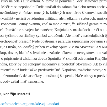
ruky na čele s autokratom. V tomto sa pomýlili tí, ktorí Matoviča priro
a Mečiara sa nepohodlní ľudia unášali do zahraničia alebo rovno necháv
lné štruktúry chrániace mocných, kritických novinárov šikanoval sociál
konflikty nerieši ovládnutím inštitúcií, ale hádkami v statusoch, urážk
 koncovku. Jediný okamih, keď sa mohlo zdať, že súčasná garnitúra m
 jeseň. Pamätáme si vojenské manévre, Krajniaka v maskáčoch a reči o 
nosa tyčinkou za rituálny symbol zotročenia. Ale hneď v nasledujúcich 
schopnosť presadiť tvrdé opatrenia a paralýza zapríčinená obavami z 
e je Orbán, bol odlišný príbeh vakcíny Sputnik V na Slovensku a v M
 nákup, dovoz, hladké schválenie a začatie očkovanie neregistrovanou va
s o pripísanie si zásluh za dovoz Sputnika V skončil odvolaním Krajčího
gemóna, ktorý by bol schopný mocensky si podrobiť Slovensko. Ak to vl
„mieru“ to už bude ťažko predstaviteľné. Napokon, rozdielne postoje 
 rôznorodosť, deliace čiary a možno aj štiepenie. Naše obavy o predví
 slobody zatiaľ mať nemusíme.
u, kde žijú Maďari
at-sefom-celeho-regionu-kde-ziju-madari