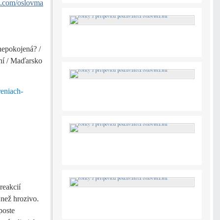
k.com/oslovma
nepokojená? /
ní / Maďarsko
reniach-
reakcií
 než hrozivo.
poste