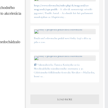
https://www.oslovma.hu/index.php/sk/magyarul/171-
východného
magyarul2/1491-paulik
- A szlovák nemzetiségi szószóló
 to akcelerácia
jegyzetei / Paulik Antal: - Az elmúlt két hét parlamenti
munkájában az Alaptörvény...
Používateľ oslovma.hu pridal nové fotky (133) z dňa 29.
 nedochádzalo
júla o 2:00.
📹 Videonahrávka Tamása Kerényiho zo 60.
Novohradského národnostného stretnutia a 30.
Celoštátneho folklórneho festivalu Slovákov v Maďarsku,
ktoré sa...
LOAD MORE