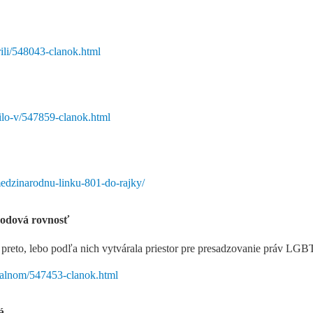
rili/548043-clanok.html
tilo-v/547859-clanok.html
medzinarodnu-linku-801-do-rajky/
odová rovnosť
 preto, lebo podľa nich vytvárala priestor pre presadzovanie práv LGB
cialnom/547453-clanok.html
á