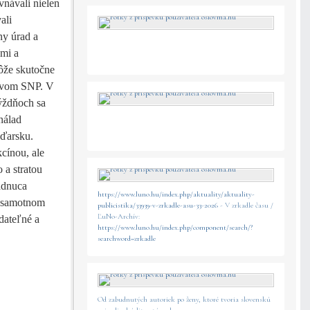
vnávali nielen
ali
ny úrad a
ami a
ôže skutočne
novom SNP. V
týždňoch sa
nálad
aďarsku.
kcínou, ale
 a stratou
ádnuca
https://www.luno.hu/index.php/aktuality/aktuality-
v samotnom
publicistika/33939-v-zrkadle-asu-33-2026
- V zrkadle času /
ĽuNo-Archív:
dateľné a
https://www.luno.hu/index.php/component/search/?
searchword=zrkadle
Od zabudnutých autoriek po ženy, ktoré tvoria slovenskú