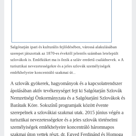
Salgótarján ipari és kulturális fejlődésében, várossá alakulásában
szerepet játszottak az 1870-es évektől jelentős számban letelepült
szlovákok is. Emléküket ma is őrzik a szláv eredetű családnevek.
●
A
turisztikai nevezetességekre és a jeles szlovák személyiségek
emlékhelyeire koncentráló szakmai út...
A szlovák gyökerek, hagyományok és a kapcsolatrendszer
ápolásában aktív tevékenységet fejt ki Salgótarján Szlovák
Nemzetiségi Önkormányzata és a Salgótarjáni Szlovákok és
Barátaik Köre. Sokszínű programjaik között évente
szerepelnek a szlovákiai szakmai utak. 2015 június végén a
turisztikai nevezetességekre és a jeles szlovák történelmi
személyiségek emlékhelyeire koncentráló háromnapos
szakmai úton vettek részt, dr. Egyed Ferdinánd és Homoga