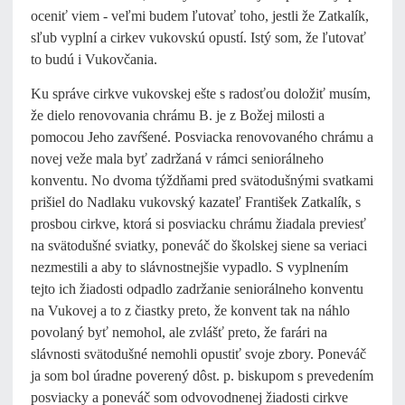
oceniť viem - veľmi budem ľutovať toho, jestli že Zatkalík,
sľub vyplní a cirkev vukovskú opustí. Istý som, že ľutovať
to budú i Vukovčania.
Ku správe cirkve vukovskej ešte s radosťou doložiť musím,
že dielo renovovania chrámu B. je z Božej milosti a
pomocou Jeho zavŕšené. Posviacka renovovaného chrámu a
novej veže mala byť zadržaná v rámci seniorálneho
konventu. No dvoma týždňami pred svätodušnými svatkami
prišiel do Nadlaku vukovský kazateľ František Zatkalík, s
prosbou cirkve, ktorá si posviacku chrámu žiadala previesť
na svätodušné sviatky, poneváč do školskej siene sa veriaci
nezmestili a aby to slávnostnejšie vypadlo. S vyplnením
tejto ich žiadosti odpadlo zadržanie seniorálneho konventu
na Vukovej a to z čiastky preto, že konvent tak na náhlo
povolaný byť nemohol, ale zvlášť preto, že farári na
slávnosti svätodušné nemohli opustiť svoje zbory. Poneváč
ja som bol úradne poverený dôst. p. biskupom s prevedením
posviacky a poneváč som odvovodnenej žiadosti cirkve