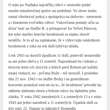
O tejto po Nadlaku najväčšej cirkvi v senioráte podať
musím minuloročnej správe asi podobnú. Vo sbore tomto
nastal všeobecný pokoj a spolupráca na duševno - mravnom
a i hmotnom zveľadku cirkve. Vukovčania pomaly učia sa
účasť brať na Službe B. a pristupovať ku Večeri Pánovej,
len toho starého hriechu bezdetnosti sa nijako zbaviť
nemôžu. Je to až na zaplakanie, že v cirkvi tejto následkom
bezdetnosti z roka na rok duší (ubýva) ubúda.
I rok 1943 sa skončil úpadkom 11 duší, poneváč nenarodilo
sa ani jedno dieťa a 11 zomreli. Napomínam ba i káram a
trescem tento ich zlozvyk a hriech pred Bohom pri každej
mojej visitacii, no - poľutuj Bože - nič neosoží. I posledne
dňa 21 nov. 1943 i na službe Božej i na generálnom
konvente poukázal som im na to., že bezdetnosť privedie ku
stálemu slabnutiu sboru a behom rokov ku úplnému jeho
zániku. V roku 1942 narodených 2 a zomrelých 13 a v roku
1943 ani jedno narodené a 11 zomrelých. Úpadok duší za
dve roky 22. Naprav to milostivý Hospodin