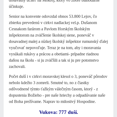
dosavatný učiteľ na Mokrej, ktorý vo zbore blahodarne
účinkuje.
Senior na konvente odovzdal obnos 53.800 Lejov, čo
zbierku prevedenú v cirkvi nadlackej vel.p. Dušanom
Cesnakom farárom a Pavlom Horským školským
inšpektorom na zväčšenie školskej siene, poneváč v
dosavadnej malej a nízkej školský inšpektor rumunský ďalej
vyučovať nepovoľuje. Teraz je na tom, aby i moravania
vysúkali rukávy a prácou a obetiami- prípadne riadnou
daňou na školu - si ju zväčšili a tak si ju pre potomstvo
zachovali.
Počet duší i v cirkvi moravskej klesol o 3, poneváč pôrodov
nebolo kdežto 3 zomreli. Smutné to, no z čiastky
odôvodnené týmto ťažkým válečným časom, ktorý - z
dopustenia Božieho - pre naše hriechy a odpadúvanie naše
od Boha prežívame. Naprav to milostivý Hospodine.
Vukova: 777 duší.