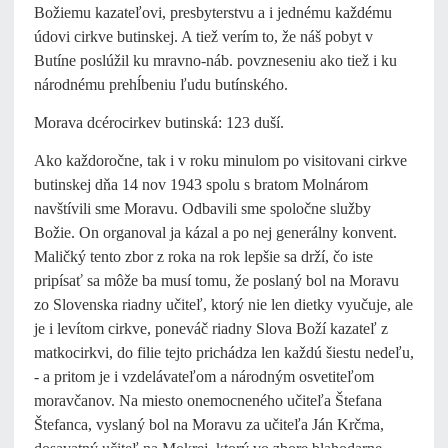
Božiemu kazateľovi, presbyterstvu a i jednému každému
údovi cirkve butinskej. A tiež verím to, že náš pobyt v
Butíne poslúžil ku mravno-náb. povzneseniu ako tiež i ku
národnému prehĺbeniu ľudu butínského.
Morava dcérocirkev butinská: 123 duší.
Ako každoročne, tak i v roku minulom po visitovani cirkve
butinskej dňa 14 nov 1943 spolu s bratom Molnárom
navštívili sme Moravu. Odbavili sme spoločne služby
Božie. On organoval ja kázal a po nej generálny konvent.
Maličký tento zbor z roka na rok lepšie sa drží, čo iste
pripísať sa môže ba musí tomu, že poslaný bol na Moravu
zo Slovenska riadny učiteľ, ktorý nie len dietky vyučuje, ale
je i levítom cirkve, poneváč riadny Slova Boží kazateľ z
matkocirkvi, do filie tejto prichádza len každú šiestu nedeľu,
- a pritom je i vzdelávateľom a národným osvetiteľom
moravčanov. Na miesto onemocneného učiteľa Štefana
Štefanca, vyslaný bol na Moravu za učiteľa Ján Krčma,