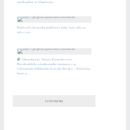
munkájában az Alaptörvény...
Používateľ oslovma.hu pridal nové fotky (133) z dňa 29.
júla o 2:00.
📹 Videonahrávka Tamása Kerényiho zo 60.
Novohradského národnostného stretnutia a 30.
Celoštátneho folklórneho festivalu Slovákov v Maďarsku,
ktoré sa...
LOAD MORE