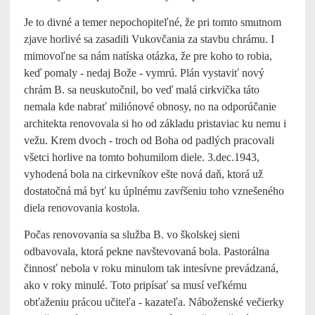
Je to divné a temer nepochopiteľné, že pri tomto smutnom
zjave horlivé sa zasadili Vukovčania za stavbu chrámu. I
mimovoľne sa nám natíska otázka, že pre koho to robia,
keď pomaly - nedaj Bože - vymrú. Plán vystaviť nový
chrám B. sa neuskutočnil, bo veď malá cirkvička táto
nemala kde nabrať miliónové obnosy, no na odporúčanie
architekta renovovala si ho od základu pristaviac ku nemu i
vežu. Krem dvoch - troch od Boha od padlých pracovali
všetci horlive na tomto bohumilom diele. 3.dec.1943,
vyhodená bola na cirkevníkov ešte nová daň, ktorá už
dostatočná má byť ku úplnému zavŕšeniu toho vznešeného
diela renovovania kostola.
Počas renovovania sa služba B. vo školskej sieni
odbavovala, ktorá pekne navštevovaná bola. Pastorálna
činnosť nebola v roku minulom tak intesívne prevádzaná,
ako v roky minulé. Toto pripísať sa musí veľkému
obťaženiu prácou učiteľa - kazateľa. Náboženské večierky