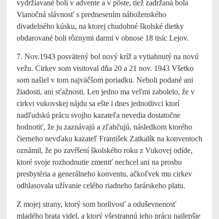
vydržiavané boli v advente a v pôste, tiež zadržaná bola
Vianočná slávnosť s prednesením náboženského
divadelného kúsku, na ktorej chudobné školské dietky
obdarované boli rôznymi darmi v obnose 18 tisíc Lejov.
7. Nov.1943 posvätený bol nový kríž a vytiahnutý na novú
vežu. Cirkev som visitoval dňa 20 a 21 nov. 1943 Všetko
som našiel v tom najväčšom poriadku. Neboli podané ani
žiadosti, ani sťažnosti. Len jedno ma veľmi zabolelo, že v
cirkvi vukovskej nájdu sa ešte i dnes jednotlivci ktorí
nadľudskú prácu svojho kazateľa nevedia dostatočne
hodnotiť, že ju zaznávajú a zľahčujú, následkom ktorého
čierneho nevďaku kazateľ František Zatkalík na konventoch
oznámil, že po zavŕšení školského roku z Vukovej odíde,
ktoré svoje rozhodnutie zmeniť nechcel ani na prosbu
presbytéria a generálneho konventu, ačkoľvek mu cirkev
odhlasovala užívanie celého riadneho farárskeho platu.
Z mojej strany, ktorý som horlivosť a oduševnenosť
mladého brata videl, a ktorý všestrannú jeho prácu najlepšie