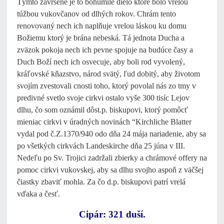
Týmto zavŕšené je to bohumilé dielo ktoré bolo vrelou
túžbou vukovčanov od dlhých rokov. Chrám tento
renovovaný nech ich naplňuje vrelou láskou ku domu
Božiemu ktorý je brána nebeská. Tá jednota Ducha a
zväzok pokoja nech ich pevne spojuje na budúce časy a
Duch Boží nech ich osvecuje, aby boli rod vyvolený,
kráľovské kňazstvo, národ svätý, ľud dobitý, aby životom
svojím zvestovali cnosti toho, ktorý povolal nás zo tmy v
predivné svetlo svoje cirkvi ostalo vyše 300 tisíc Lejov
dlhu, čo som oznámil dôst.p. biskupovi, ktorý pomôcť
mieniac cirkvi v úradných novinách “Kirchliche Blatter
vydal pod č.Z.1370/940 odo dňa 24 mája nariadenie, aby sa
po všetkých cirkvách Landeskirche dňa 25 júna v III.
Nedeľu po Sv. Trojici zadržali zbierky a chrámové offery na
pomoc cirkvi vukovskej, aby sa dlhu svojho aspoň z väčšej
čiastky zbaviť mohla. Za čo d.p. biskupovi patrí vrelá
vďaka a česť.
Cipár: 321 duší.