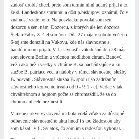
zadosť urobiť chcel, preto som termín nimi udaný prijal a to,
že sl. Landeskonsisturiumu a dôst.p.biskupovi oznámil, čo v
známosť vzaté bolo. Na posviacku povolal som sen.
dozorcu a sen. nám. Dozorcu, z ktorých ale len dozorca
Štefan Fábry Z. šiel somňou. Dňa 27 mája v sobotu večer o
6-tej sme dorazili na Vukovu, kde nás slávnostne s
bandériumom prijali. V I. slávnosť svätodušnú dňa 28 mája
som slovom Božím a vrúcnou modlitbou chrám, Banovú
vežu ako tiež i všetky v chráme B. sa nachádzajúce a ku
službe B. patriace veci a nádoby v rámci slávnostnej služby
B. posvätil. Slávnostná služba B. spolu i so zadržaním
slávnostného konventu trvalo od 9 - ½ 1 - ej. Veriac v tak
chválitebnom a hojnom počte sa zhromaždili, že sa do
chrámu ani cele nezmestili.
V mene cirkve vyslovená mi bola vrelá vďaka za dôstojné
odbavenie slávnostného aktu hneď i s tou žiadosťou aby
som kázal i v II. Sviatok, čo som im s radosťou vykonal.