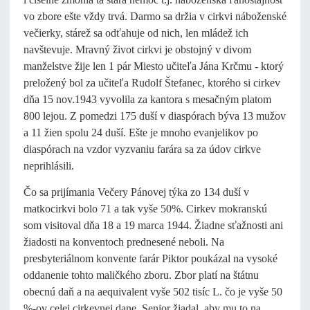
vo zbore ešte vždy trvá. Darmo sa držia v cirkvi náboženské
večierky, stárež sa odťahuje od nich, len mládež ich
navštevuje. Mravný život cirkvi je obstojný v divom
manželstve žije len 1 pár Miesto učiteľa Jána Krčmu - ktorý
preložený bol za učiteľa Rudolf Štefanec, ktorého si cirkev
dňa 15 nov.1943 vyvolila za kantora s mesačným platom
800 lejou. Z pomedzi 175 duší v diaspórach býva 13 mužov
a 11 žien spolu 24 duší. Ešte je mnoho evanjelikov po
diaspórach na vzdor vyzvaniu farára sa za údov cirkve
neprihlásili.
Čo sa prijímania Večery Pánovej týka zo 134 duší v
matkocirkvi bolo 71 a tak vyše 50%. Cirkev mokranskú
som visitoval dňa 18 a 19 marca 1944. Žiadne sťažnosti ani
žiadosti na konventoch prednesené neboli. Na
presbyteriálnom konvente farár Piktor poukázal na vysoké
oddanenie tohto maličkého zboru. Zbor platí na štátnu
obecnú daň a na aequivalent vyše 502 tisíc L. čo je vyše 50
%-ov celej cirkevnej dane. Senior žiadal, aby mu to na