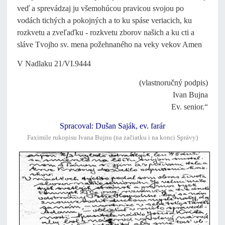
veď a sprevádzaj ju všemohúcou pravicou svojou po
vodách tichých a pokojných a to ku spáse veriacich, ku
rozkvetu a zveľaďku - rozkvetu zborov našich a ku cti a
sláve Tvojho sv. mena požehnaného na veky vekov Amen
V Nadlaku 21/VI.9444
(vlastnoručný podpis)
Ivan Bujna
Ev. senior.“
Spracoval: Dušan Saják, ev. farár
Faximile rukopisu Ivana Bujnu (na začiatku i na konci Správy)