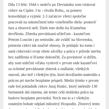
Dňa 13 febr. 1944 v nedeľu po Deviatniku som visitoval
cirkev na Cipáre. I tu - chvála Bohu,, sa pomery
konsolidujú a vyjmúc 2-3 zaťatcov všetci spoločne
pracovali na uskutočnení toho vznešeného diela- postaviť
faru a zborovú sieň. Dielo toto došlo ku šťastnému
dovŕšeniu. Zbierka prevádzaná učiteľom - kazateľom
Petrom Loucim i po senioráte, ale zvlášť na Slovensku,
priniesla cirkvi tak značné obnosy, že pridajúc ku tomu i
sami cirkevníci svoje obete závržky a prácu v prírode stavbu
bez zadlženia si šťastne dokončili. Za povinnosť si držím,
aby som srdečnú vďaku vyslovil v prvom rade kazateľovi
za ochotné prevádzanie zbierok a znášanie, všetkých
starostí, ako tiež i všetkým tým, ktorí dovážaním materiálu a
prácou pri stavbe bezplatne prispeli. Medzi týmito v prvom
rade bol pokladník cirkve Juraj Hudec, ktorý nielenže 130
furmaniek dal zdarma, ale temer celú stolársku prácu na
budove bezplatne previedol. Nech mu to a i všetkým
ostatným bohate odplatí milostivý Hospodin. Zborový tento