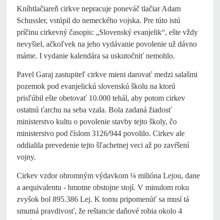
Kníhtlačiareň cirkve nepracuje poneváč tlačiar Adam
Schussler, vstúpil do nemeckého vojska. Pre túto istú
príčinu cirkevný časopis: „Slovenský evanjelik“, ešte vždy
nevyšiel, ačkoľvek na jeho vydávanie povolenie už dávno
máme. I vydanie kalendára sa uskutočniť nemohlo.
Pavel Garaj zastupiteľ cirkve mieni darovať medzi salašmi
pozemok pod evanjelickú slovenskú školu na ktorú
prisľúbil ešte obetovať 10.000 tehál, aby potom cirkev
ostatnú ťarchu na seba vzala. Bola zadaná žiadosť
ministerstvo kultu o povolenie stavby tejto školy, čo
ministerstvo pod číslom 3126/944 povolilo. Cirkev ale
oddialila prevedenie tejto šľachetnej veci až po zavŕšení
vojny.
Cirkev vzdor ohromným výdavkom ¼ milióna Lejou, dane
a aequivalentu - hmotne obstojne stojí. V minulom roku
zvyšok bol 895.386 Lej. K tomu pripomenúť sa musí tá
smutná pravdivosť, že reštancie daňové robia okolo 4