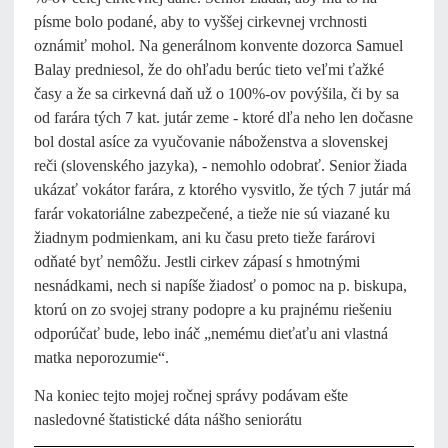
písme bolo podané, aby to vyššej cirkevnej vrchnosti
oznámiť mohol. Na generálnom konvente dozorca Samuel
Balay predniesol, že do ohľadu berúc tieto veľmi ťažké
časy a že sa cirkevná daň už o 100%-ov povýšila, či by sa
od farára tých 7 kat. jutár zeme - ktoré dľa neho len dočasne
bol dostal asíce za vyučovanie náboženstva a slovenskej
reči (slovenského jazyka), - nemohlo odobrať. Senior žiada
ukázať vokátor farára, z ktorého vysvitlo, že tých 7 jutár má
farár vokatoriálne zabezpečené, a tieže nie sú viazané ku
žiadnym podmienkam, ani ku času preto tieže farárovi
odňaté byť nemôžu. Jestli cirkev zápasí s hmotnými
nesnádkami, nech si napíše žiadosť o pomoc na p. biskupa,
ktorú on zo svojej strany podopre a ku prajnému riešeniu
odporúčať bude, lebo ináč „nemému dieťaťu ani vlastná
matka neporozumie“.
Na koniec tejto mojej ročnej správy podávam ešte
nasledovné štatistické dáta nášho seniorátu