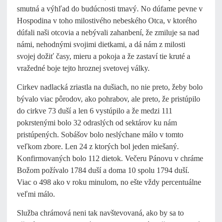
smutná a výhľad do budúcnosti tmavý. No dúfame pevne v
Hospodina v toho milostivého nebeského Otca, v ktorého
dúfali naši otcovia a nebývali zahanbení, že zmiluje sa nad
námi, nehodnými svojimi dietkami, a dá nám z milosti
svojej dožiť časy, mieru a pokoja a že zastaví tie kruté a
vražedné boje tejto hroznej svetovej války.
Cirkev nadlacká zriastla na dušiach, no nie preto, žeby bolo
bývalo viac pôrodov, ako pohrabov, ale preto, že pristúpilo
do cirkve 73 duší a len 6 vystúpilo a že medzi 111
pokrstenými bolo 32 odraslých od sektárov ku nám
pristúpených.
Sobášov bolo neslýchane málo v tomto
veľkom zbore. Len 24 z ktorých bol jeden miešaný.
Konfirmovaných bolo 112 dietok. Večeru Pánovu v chráme
Božom požívalo 1784 duší a doma 10 spolu 1794 duší.
Viac o 498 ako v roku minulom, no ešte vždy percentuálne
veľmi málo.
Služba chrámová neni tak navštevovaná, ako by sa to