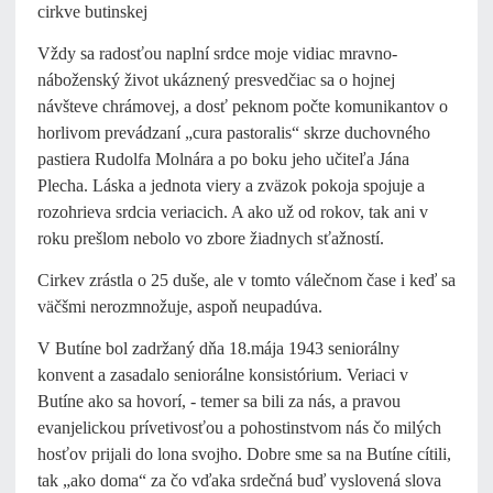
cirkve butinskej
Vždy sa radosťou naplní srdce moje vidiac mravno-
náboženský život ukáznený presvedčiac sa o hojnej
návšteve chrámovej, a dosť peknom počte komunikantov o
horlivom prevádzaní „cura pastoralis“ skrze duchovného
pastiera Rudolfa Molnára a po boku jeho učiteľa Jána
Plecha. Láska a jednota viery a zväzok pokoja spojuje a
rozohrieva srdcia veriacich. A ako už od rokov, tak ani v
roku prešlom nebolo vo zbore žiadnych sťažností.
Cirkev zrástla o 25 duše, ale v tomto válečnom čase i keď sa
väčšmi nerozmnožuje, aspoň neupadúva.
V Butíne bol zadržaný dňa 18.mája 1943 seniorálny
konvent a zasadalo seniorálne konsistórium. Veriaci v
Butíne ako sa hovorí, - temer sa bili za nás, a pravou
evanjelickou prívetivosťou a pohostinstvom nás čo milých
hosťov prijali do lona svojho. Dobre sme sa na Butíne cítili,
tak „ako doma“ za čo vďaka srdečná buď vyslovená slova