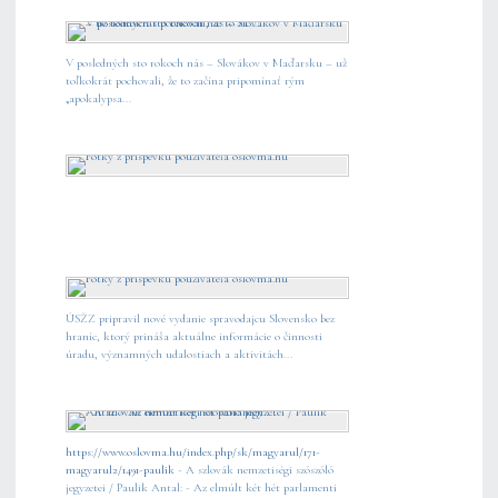
V posledných sto rokoch nás – Slovákov v Maďarsku – už
toľkokrát pochovali, že to začína pripomínať rým
„apokalypsa...
ÚSŽZ pripravil nové vydanie spravodajcu Slovensko bez
hraníc, ktorý prináša aktuálne informácie o činnosti
úradu, významných udalostiach a aktivitách...
https://www.oslovma.hu/index.php/sk/magyarul/171-
magyarul2/1491-paulik
- A szlovák nemzetiségi szószóló
jegyzetei / Paulik Antal: - Az elmúlt két hét parlamenti