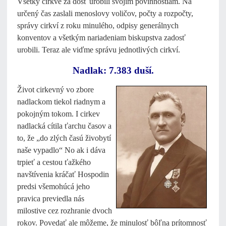
Všetky cirkve za dosť urobili svojím povinnostiam. Na
určený čas zaslali menoslovy voličov, počty a rozpočty,
správy cirkví z roku minulého, odpisy generálnych
konventov a všetkým nariadeniam biskupstva zadosť
urobili. Teraz ale viďme správu jednotlivých cirkví.
Nadlak: 7.383 duší.
Život cirkevný vo zbore
nadlackom tiekol riadnym a
pokojným tokom. I cirkev
nadlacká cítila ťarchu časov a
to, že „do zlých časú živobytí
naše vypadlo“ No ak i dáva
trpieť a cestou ťažkého
navštívenia kráčať Hospodin
predsi všemohúcá jeho
pravica previedla nás
milostive cez rozhranie dvoch
rokov. Povedať ale môžeme, že minulosť bôľna prítomnosť