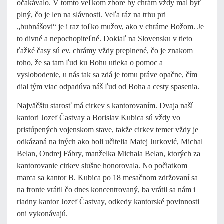
očakávalo. V tomto veľkom zbore by chrám vždy mal byť
plný, čo je len na slávnosti. Veľa ráz na trhu pri
„bubnášovi“ je i raz toľko mužov, ako v chráme Božom. Je
to divné a nepochopiteľné. Dokiaľ na Slovensku v tieto
ťažké časy sú ev. chrámy vždy preplnené, čo je znakom
toho, že sa tam ľud ku Bohu utieka o pomoc a
vyslobodenie, u nás tak sa zdá je tomu práve opačne, čím
dial tým viac odpadúva náš ľud od Boha a cesty spasenia.
Najväčšiu starosť má cirkev s kantorovaním. Dvaja naší
kantori Jozef Častvay a Borislav Kubica sú vždy vo
pristúpených vojenskom stave, takže cirkev temer vždy je
odkázaná na iných ako boli učitelia Matej Jurković, Michal
Belan, Ondrej Fábry, manželka Michala Belan, ktorých za
kantorovanie cirkev slušne honorovala. No počiatkom
marca sa kantor B. Kubica po 18 mesačnom zdržovaní sa
na fronte vrátil čo dnes koncentrovaný, ba vrátil sa nám i
riadny kantor Jozef Častvay, odkedy kantorské povinnosti
oni vykonávajú.