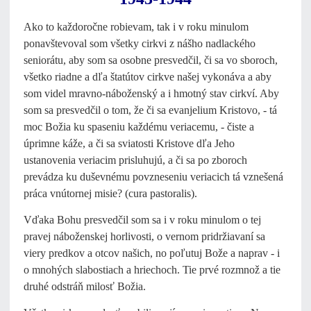
Ako to každoročne robievam, tak i v roku minulom
ponavštevoval som všetky cirkvi z nášho nadlackého
seniorátu, aby som sa osobne presvedčil, či sa vo sboroch,
všetko riadne a dľa štatútov cirkve našej vykonáva a aby
som videl mravno-náboženský a i hmotný stav cirkví. Aby
som sa presvedčil o tom, že či sa evanjelium Kristovo, - tá
moc Božia ku spaseniu každému veriacemu, - čiste a
úprimne káže, a či sa sviatosti Kristove dľa Jeho
ustanovenia veriacim prisluhujú, a či sa po zboroch
prevádza ku duševnému povzneseniu veriacich tá vznešená
práca vnútornej misie? (cura pastoralis).
Vďaka Bohu presvedčil som sa i v roku minulom o tej
pravej náboženskej horlivosti, o vernom pridržiavaní sa
viery predkov a otcov našich, no poľutuj Bože a naprav - i
o mnohých slabostiach a hriechoch. Tie prvé rozmnož a tie
druhé odstráň milosť Božia.