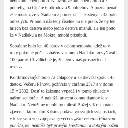
nebol ani jeden pôrod. Na Morave ani jeden pôrod a 3
pohreby, na Cipáre 6 pôrodov a 9 pohrebov. A poznamenať
ešte musím, že v Nadlaku z pomedzi 111 krstených 32 bolo
odraslých. Pribudlo nás tedy číselne no nie preto, že by ten
hriech bez detstva alebo jedno detstva miznúl, ale len preto,
že v Nadlaku a na Mokrej mnohí pristúpili.
Sobášené bolo len 40 párov v celom senioráte kdež to v
roky pokojné počet sobášov v samom Nadlaku prevyšoval i
100 párov. Chválitebné je, že i ten v náš prospech dal
reverz.
Konfirmovaných bolo 72 chlapcov a 73 dievčat spolu 145
dietok. Večeru Pánovu požívalo v chráme 2517 a v dome
15 = 2532. Dosť to žalostne vypadá i v tomto ohľade v
našom senioráte. A najnižší procent comunikantov je v
Nadlaku. Netúžime mnohí po milosti Božej v Kristu nám
zjavenej, ktorú nám Kristus podáva vo svojich sviatostiach,
v krste sv. a vo svojej svätej večeri. „
Kto večerou Pánovou
pohŕda, ten nemôže byť pravým kresťanom a dobrým božím