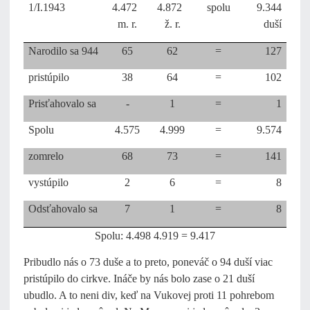
1/I.1943
4.472
4.872
spolu
9.344
m. r.
ž. r.
duší
Narodilo sa 944
65
62
=
127
pristúpilo
38
64
=
102
Prisťahovalo sa
-
1
=
1
Spolu
4.575
4.999
=
9.574
zomrelo
68
73
=
141
vystúpilo
2
6
=
8
Odsťahovalo sa
7
1
=
8
Spolu: 4.498 4.919 = 9.417
Pribudlo nás o 73 duše a to preto, poneváč o 94 duší viac
pristúpilo do cirkve. Ináče by nás bolo zase o 21 duší
ubudlo. A to neni div, keď na Vukovej proti 11 pohrebom