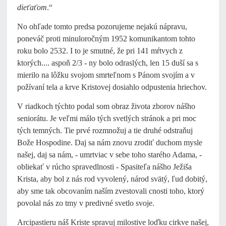
dieťaťom
.“
No ohľade tomto predsa pozorujeme nejakú nápravu,
poneváč proti minuloročným 1952 komunikantom tohto
roku bolo 2532. I to je smutné, že pri 141 mŕtvych z
ktorých.... aspoň 2/3 - ny bolo odraslých, len 15 duší sa s
mierilo na lôžku svojom smrteľnom s Pánom svojím a v
požívaní tela a krve Kristovej dosiahlo odpustenia hriechov.
V riadkoch týchto podal som obraz života zborov nášho
seniorátu. Je veľmi málo tých svetlých stránok a pri moc
tých temných. Tie prvé rozmnožuj a tie druhé odstraňuj
Bože Hospodine. Daj sa nám znovu zrodiť duchom mysle
našej, daj sa nám, - umrtviac v sebe toho starého Adama, -
obliekať v rúcho spravedlnosti - Spasiteľa nášho Ježiša
Krista, aby bol z nás rod vyvolený, národ svätý, ľud dobitý,
aby sme tak obcovaním naším zvestovali cnosti toho, ktorý
povolal nás zo tmy v predivné svetlo svoje.
Arcipastieru náš Kriste spravuj milostive loďku cirkve našej,