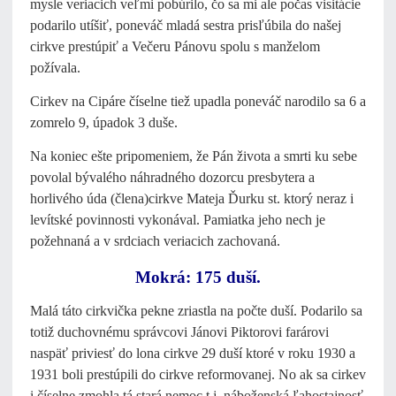
mysle veriacich veľmi pobúrilo, čo sa mi ale počas visitácie
podarilo utíšiť, poneváč mladá sestra prisľúbila do našej
cirkve prestúpiť a Večeru Pánovu spolu s manželom
požívala.
Cirkev na Cipáre číselne tiež upadla poneváč narodilo sa 6 a
zomrelo 9, úpadok 3 duše.
Na koniec ešte pripomeniem, že Pán života a smrti ku sebe
povolal bývalého náhradného dozorcu presbytera a
horlivého úda (člena)cirkve Mateja Ďurku st. ktorý neraz i
levítské povinnosti vykonával. Pamiatka jeho nech je
požehnaná a v srdciach veriacich zachovaná.
Mokrá: 175 duší.
Malá táto cirkvička pekne zriastla na počte duší. Podarilo sa
totiž duchovnému správcovi Jánovi Piktorovi farárovi
naspäť priviesť do lona cirkve 29 duší ktoré v roku 1930 a
1931 boli prestúpili do cirkve reformovanej. No ak sa cirkev
i číselne zmohla tá stará nemoc t.j. náboženská ľahostajnosť