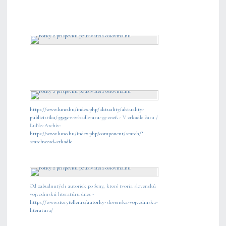
https://www.luno.hu/index.php/aktuality/aktuality-
publicistika/33939-v-zrkadle-asu-33-2026
- V zrkadle času /
ĽuNo-Archív:
https://www.luno.hu/index.php/component/search/?
searchword=zrkadle
Od zabudnutých autoriek po ženy, ktoré tvoria slovenskú
vojvodinskú literatúru dnes -
https://www.storyteller.rs/autorky-slovenska-vojvodinska-
literatura/