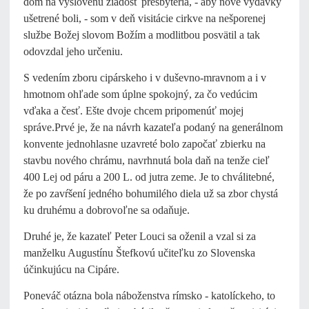
dom na vyslovenú žiadosť presbytéria, - aby nové výdavky
ušetrené boli, - som v deň visitácie cirkve na nešporenej
službe Božej slovom Božím a modlitbou posvätil a tak
odovzdal jeho určeniu.
S vedením zboru cipárskeho i v duševno-mravnom a i v
hmotnom ohľade som úplne spokojný, za čo vedúcim
vďaka a česť. Ešte dvoje chcem pripomenúť mojej
správe.Prvé je, že na návrh kazateľa podaný na generálnom
konvente jednohlasne uzavreté bolo započať zbierku na
stavbu nového chrámu, navrhnutá bola daň na tenže cieľ
400 Lej od páru a 200 L. od jutra zeme. Je to chválitebné,
že po zavŕšení jedného bohumilého diela už sa zbor chystá
ku druhému a dobrovoľne sa odaňuje.
Druhé je, že kazateľ Peter Louci sa oženil a vzal si za
manželku Augustínu Štefkovú učiteľku zo Slovenska
účinkujúcu na Cipáre.
Poneváč otázna bola náboženstva rímsko - katolíckeho, to