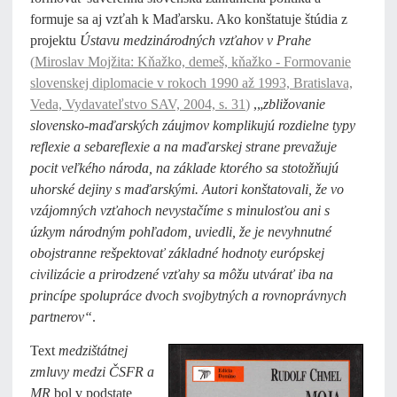
formuje sa aj vzťah k Maďarsku. Ako konštatuje štúdia z
projektu
Ústavu medzinárodných vzťahov v Prahe
(
Miroslav Mojžita: Kňažko, demeš, kňažko - Formovanie
slovenskej diplomacie v rokoch 1990 až 1993, Bratislava,
Veda, Vydavateľstvo SAV, 2004, s. 31
)
,„
zbližovanie
slovensko-maďarských záujmov komplikujú rozdielne typy
reflexie a sebareflexie a na maďarskej strane prevažuje
pocit veľkého národa, na základe ktorého sa stotožňujú
uhorské dejiny s maďarskými. Autori konštatovali, že vo
vzájomných vzťahoch nevystačíme s minulosťou ani s
úzkym národným pohľadom, uviedli, že je nevyhnutné
obojstranne rešpektovať základné hodnoty európskej
civilizácie a prirodzené vzťahy sa môžu utvárať iba na
princípe spolupráce dvoch svojbytných a rovnoprávnych
partnerov“
.
Text
medzištátnej
zmluvy medzi ČSFR a
MR
bol v podstate