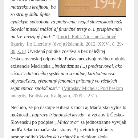
materskou krajinou, ba
zo strany štátu úplne
cynickým spôsobom za prejavenie svojej slovenskosti naši
Slováci museli znášať aj finančné tresty o. i. prispievaním
na tzv. revizijný fond?“
(
Imrich Fuhl: Nie sme šachové
figúrky. In: Literárny (dvoj)týždenník, 2012, XXV., č. 29-
30, s. 8
)
Uvedená politika zostávala bez náležitej
československej odpovede. Počas medzivojnového obdobia
existencie Maďarska
„iredentizmus (...) predstavoval, ako
súčasť edukačného systému a sociálnej každodennosti
obyvateľstva, významný fenomén prítomný vo všetkých
segmentoch spoločnosti.“
(
Miroslav Michela: Pod heslom
integrity, Bratislava, Kalligram, 2009 s. 231
)
Nečudo, že po nástupe Hitlera k moci aj Maďarsko vytušilo
možnosti
„nápravy trianonskej krivdy“
a vzťahy k Česko-
Slovensku po podpise
„Mníchova“
sa jednostranne vyvíjali
podľa želania maďarskej strany. Aj z etnickej stránky
nespravodlivú
Viedenskú arbitráž
v rýchlom slede