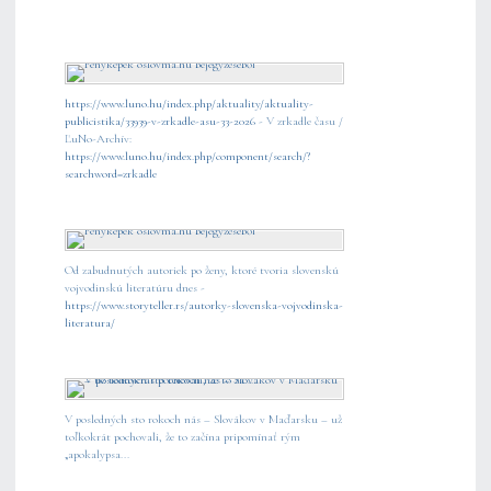
https://www.luno.hu/index.php/aktuality/aktuality-
publicistika/33939-v-zrkadle-asu-33-2026
- V zrkadle času /
ĽuNo-Archív:
https://www.luno.hu/index.php/component/search/?
searchword=zrkadle
Od zabudnutých autoriek po ženy, ktoré tvoria slovenskú
vojvodinskú literatúru dnes -
https://www.storyteller.rs/autorky-slovenska-vojvodinska-
literatura/
V posledných sto rokoch nás – Slovákov v Maďarsku – už
toľkokrát pochovali, že to začína pripomínať rým
„apokalypsa...