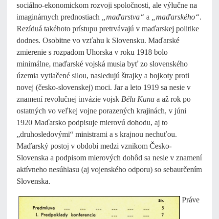
sociálno-ekonomickom rozvoji spoločnosti, ale výlučne na
imaginárnych prednostiach
„maďarstva“
a
„maďarského“
.
Rezíduá takéhoto prístupu pretrvávajú v maďarskej politike
dodnes. Osobitne vo vzťahu k Slovensku. Maďarské
zmierenie s rozpadom Uhorska v roku 1918 bolo
minimálne, maďarské vojská musia byť zo slovenského
územia vytlačené silou, nasledujú štrajky a bojkoty proti
novej (česko-slovenskej) moci. Jar a leto 1919 sa nesie v
znamení revolučnej invázie vojsk
Bélu Kuna
a až rok po
ostatných vo veľkej vojne porazených krajinách, v júni
1920 Maďarsko podpisuje mierovú dohodu, aj to
„druhosledovými“ ministrami a s krajnou nechuťou.
Maďarský postoj v období medzi vznikom Česko-
Slovenska a podpisom mierových dohôd sa nesie v znamení
aktívneho nesúhlasu (aj vojenského odporu) so sebaurčením
Slovenska.
Práve