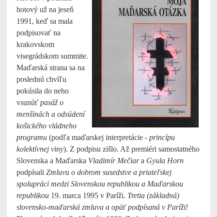
hotový už na jeseň
1991, keď sa mala
podpisovať na
krakovskom
visegrádskom summite.
Maďarská strana sa na
poslednú chvíľu
pokúsila do neho
vsunúť
pasáž o
menšinách a odsúdení
košického vládneho
programu
(podľa maďarskej interpretácie -
princípu
kolektívnej viny
). Z podpisu zišlo. Až premiéri samostatného
Slovenska a Maďarska
Vladimír Mečiar
a
Gyula Horn
podpísali
Zmluvu o dobrom susedstve a priateľskej
spolupráci medzi Slovenskou republikou a Maďarskou
republikou
19. marca 1995 v Paríži.
Tretia (základná)
slovensko-maďarská zmluva a opäť podpísaná v Paríži!