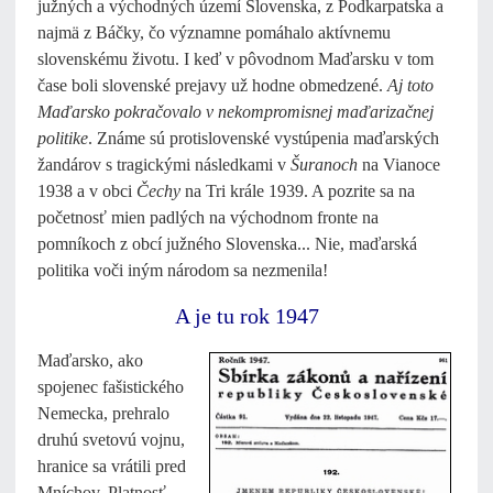
južných a východných území Slovenska, z Podkarpatska a
najmä z Báčky, čo významne pomáhalo aktívnemu
slovenskému životu. I keď v pôvodnom Maďarsku v tom
čase boli slovenské prejavy už hodne obmedzené.
Aj toto
Maďarsko pokračovalo v nekompromisnej maďarizačnej
politike
. Známe sú protislovenské vystúpenia maďarských
žandárov s tragickými následkami v
Šuranoch
na Vianoce
1938 a v obci
Čechy
na Tri krále 1939. A pozrite sa na
početnosť mien padlých na východnom fronte na
pomníkoch z obcí južného Slovenska... Nie, maďarská
politika voči iným národom sa nezmenila!
A je tu rok 1947
Maďarsko, ako
spojenec fašistického
Nemecka, prehralo
druhú svetovú vojnu,
hranice sa vrátili pred
Mníchov. Platnosť