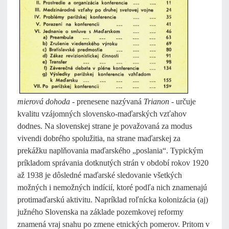
mierová dohoda
- prenesene nazývaná
Trianon
- určuje
kvalitu vzájomných slovensko-maďarských vzťahov
dodnes. Na slovenskej strane je považovaná za modus
vivendi dobrého spolužitia, na strane maďarskej za
prekážku naplňovania maďarského „poslania“. Typickým
príkladom správania dotknutých strán v období rokov 1920
až 1938 je dôsledné maďarské sledovanie všetkých
možných i nemožných indícií, ktoré podľa nich znamenajú
protimaďarskú aktivitu. Napríklad roľnícka kolonizácia (aj)
južného Slovenska na základe pozemkovej reformy
znamená vraj snahu po zmene etnických pomerov. Pritom v