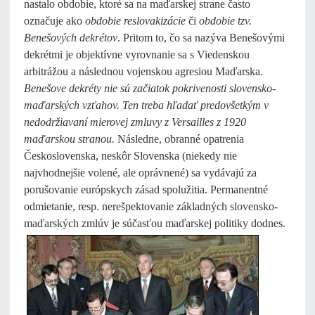
nastalo obdobie, ktoré sa na maďarskej strane často
označuje ako
obdobie reslovakizácie
či
obdobie tzv.
Benešových dekrétov
. Pritom to, čo sa nazýva Benešovými
dekrétmi je objektívne vyrovnanie sa s Viedenskou
arbitrážou a následnou vojenskou agresiou Maďarska.
Benešove dekréty nie sú začiatok pokrivenosti slovensko-
maďarských vzťahov. Ten treba hľadať predovšetkým v
nedodržiavaní mierovej zmluvy z Versailles z 1920
maďarskou stranou.
Následne, obranné opatrenia
Československa, neskôr Slovenska (niekedy nie
najvhodnejšie volené, ale oprávnené) sa vydávajú za
porušovanie európskych zásad spolužitia. Permanentné
odmietanie, resp. nerešpektovanie základných slovensko-
maďarských zmlúv je
súčasťou maďarskej politiky dodnes.