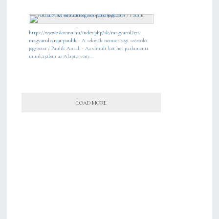
https://www.oslovma.hu/index.php/sk/magyarul/171-
magyarul2/1491-paulik
- A szlovák nemzetiségi szószóló
jegyzetei / Paulik Antal: - Az elmúlt két hét parlamenti
munkájában az Alaptörvény...
LOAD MORE