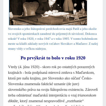
Slovensko a jeho štátoprávni predchodcovia majú Paríž a jeho okolie
vo svojich spomienkach zaradené do príjemných súvislostí. Dokonca
trikrát! V roku 1920, v roku 1947 a v roku 1995. V tomto bohémskom
meste sa kládli základy nových vzťahov Slovákov a Maďarov. Z našej
strany vždy s veľkou nádejou.
Po prvýkrát to bolo v roku 1920
Vtedy (4. júna 1920) - skoro rok po ostatných porazených
krajinách - bola podpísaná mierová zmluva s Maďarskom,
ktorá pre našu krajinu, pre Slovensko ako súčasť Česko-
Slovenska znamenala faktické uznanie (de jure)
slovenského práva na svoju štátoprávnu existenciu. Zároveň
treba odmietnuť maďarskú interpretáciu o vraj
trianonskom
diktáte,
ktorý znamenal nespravodlivé „roztrhanie“