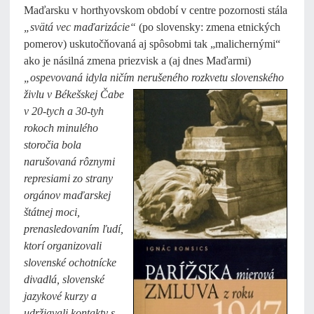
Maďarsku v horthyovskom období v centre pozornosti stála
„svätá vec maďarizácie“
(po slovensky: zmena etnických
pomerov) uskutočňovaná aj spôsobmi tak „malichernými“
ako je násilná zmena priezvisk a (aj dnes Maďarmi)
„ospevovaná idyla ničím nerušeného rozkvetu
slovenského
živlu v Békešskej Čabe
v 20-tych a 30-tyh
rokoch minulého
storočia bola
narušovaná rôznymi
represiami zo strany
orgánov maďarskej
štátnej moci,
prenasledovaním ľudí,
ktorí organizovali
slovenské ochotnícke
divadlá, slovenské
jazykové kurzy a
udržiavali kontakty s