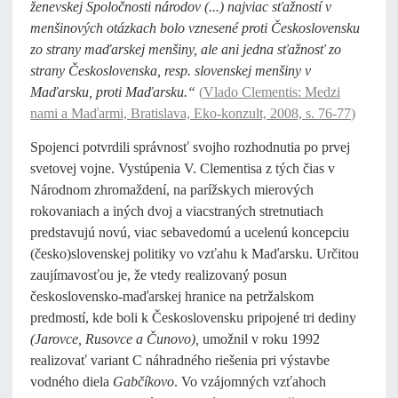
ženevskej Spoločnosti národov (...) najviac sťažností v
menšinových otázkach bolo vznesené proti Československu
zo strany maďarskej menšiny, ale ani jedna sťažnosť zo
strany Československa, resp. slovenskej menšiny v
Maďarsku, proti Maďarsku.“
(
Vlado Clementis: Medzi
nami a Maďarmi, Bratislava, Eko-konzult, 2008, s. 76-77
)
Spojenci potvrdili správnosť svojho rozhodnutia po prvej
svetovej vojne. Vystúpenia V. Clementisa z tých čias v
Národnom zhromaždení, na parížskych mierových
rokovaniach a iných dvoj a viacstraných stretnutiach
predstavujú novú, viac sebavedomú a ucelenú koncepciu
(česko)slovenskej politiky vo vzťahu k Maďarsku. Určitou
zaujímavosťou je, že vtedy realizovaný posun
československo-maďarskej hranice na petržalskom
predmostí, kde boli k Československu pripojené tri dediny
(Jarovce, Rusovce a Čunovo),
umožnil v roku 1992
realizovať variant C náhradného riešenia pri výstavbe
vodného diela
Gabčíkovo
. Vo vzájomných vzťahoch