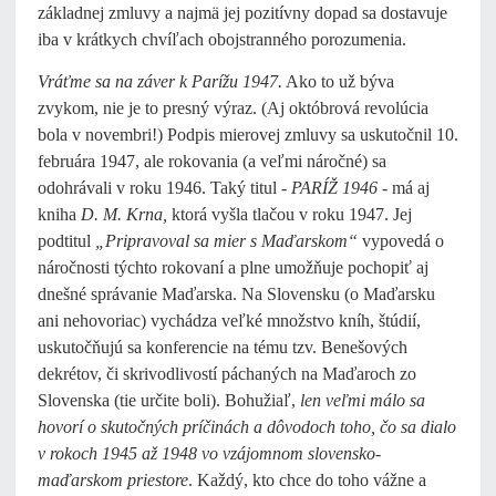
základnej zmluvy a najmä jej pozitívny dopad sa dostavuje
iba v krátkych chvíľach obojstranného porozumenia.
Vráťme sa na záver k Parížu 1947.
Ako to už býva
zvykom, nie je to presný výraz. (Aj októbrová revolúcia
bola v novembri!) Podpis mierovej zmluvy sa uskutočnil 10.
februára 1947, ale rokovania (a veľmi náročné) sa
odohrávali v roku 1946. Taký titul -
PARÍŽ 1946
- má aj
kniha
D. M. Krna,
ktorá vyšla tlačou v roku 1947. Jej
podtitul
„Pripravoval sa mier s Maďarskom“
vypovedá o
náročnosti týchto rokovaní a plne umožňuje pochopiť aj
dnešné správanie Maďarska. Na Slovensku (o Maďarsku
ani nehovoriac) vychádza veľké množstvo kníh, štúdií,
uskutočňujú sa konferencie na tému tzv. Benešových
dekrétov, či skrivodlivostí páchaných na Maďaroch zo
Slovenska (tie určite boli). Bohužiaľ,
len veľmi málo sa
hovorí o skutočných príčinách a dôvodoch toho, čo sa dialo
v rokoch 1945 až 1948 vo vzájomnom slovensko-
maďarskom priestore
. Každý, kto chce do toho vážne a