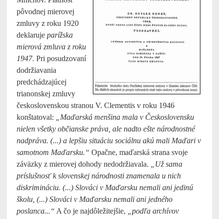
pôvodnej mierovej
zmluvy z roku 1920
deklaruje
parížska
mierová zmluva z roku
1947
. Pri posudzovaní
dodržiavania
predchádzajúcej
trianonskej zmluvy
československou stranou V. Clementis v roku 1946
konštatoval:
„Maďarská menšina mala v Československu
nielen všetky občianske práva, ale nadto ešte národnostné
nadpráva. (...) a lepšiu situáciu sociálnu akú mali Maďari v
samotnom Maďarsku.“
Opačne, maďarská strana svoje
záväzky z mierovej dohody nedodržiavala.
„Už sama
príslušnosť k slovenskej národnosti znamenala u nich
diskrimináciu. (...) Slováci v Maďarsku nemali ani jedinú
školu, (...) Slováci v Maďarsku nemali ani jedného
poslanca...“
A čo je najdôležitejšie,
„podľa archívov