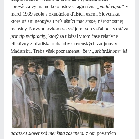
sprevádza vyhnanie kolonistov či agresívna
„malá vojna“
v
marci 1939 spolu s okupáciou ďalších území Slovenska,
ktoré už ani neobývali príslušníci maďarskej národnostnej
menšiny. Novým prvkom vo vzájomných vzťahoch sa stáva
princíp reciprocity,
ktorý sa ukázal v tom čase relatívne
efektívny z hľadiska obhajoby slovenských záujmov v
Maďarsku. Treba však poznamenať, že
v „arbitrážnom“ M
aďarsku slovenská menšina zosilnela:
z okupovaných