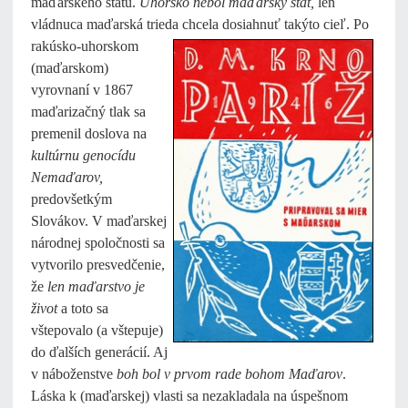
maďarského štátu.
Uhorsko nebol maďarský štát,
len
vládnuca maďarská trieda
chcela dosiahnuť takýto cieľ. Po
rakúsko-uhorskom
(maďarskom)
vyrovnaní v 1867
maďarizačný tlak sa
premenil doslova na
kultúrnu genocídu
Nemaďarov,
predovšetkým
Slovákov. V maďarskej
národnej spoločnosti sa
vytvorilo presvedčenie,
že
len maďarstvo je
život
a toto sa
vštepovalo (a vštepuje)
do ďalších generácií. Aj
v náboženstve
boh bol v prvom rade bohom Maďarov
.
Láska k (maďarskej) vlasti sa nezakladala na úspešnom