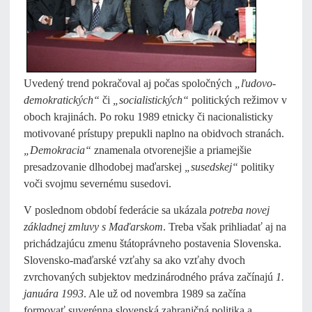
Uvedený trend pokračoval aj počas spoločných
„ľudovo-
demokratických“
či
„socialistických“
politických režimov v
oboch krajinách. Po roku 1989 etnicky či nacionalisticky
motivované prístupy prepukli naplno na obidvoch stranách.
„Demokracia“
znamenala otvorenejšie a priamejšie
presadzovanie dlhodobej maďarskej
„susedskej“
politiky
voči svojmu severnému susedovi.
V poslednom období federácie sa ukázala
potreba novej
základnej zmluvy s Maďarskom
. Treba však prihliadať aj na
prichádzajúcu zmenu štátoprávneho postavenia Slovenska.
Slovensko-maďarské vzťahy sa ako vzťahy dvoch
zvrchovaných subjektov medzinárodného práva začínajú
1.
januára 1993
. Ale už od novembra 1989 sa začína
formovať suverénna slovenská zahraničná politika a