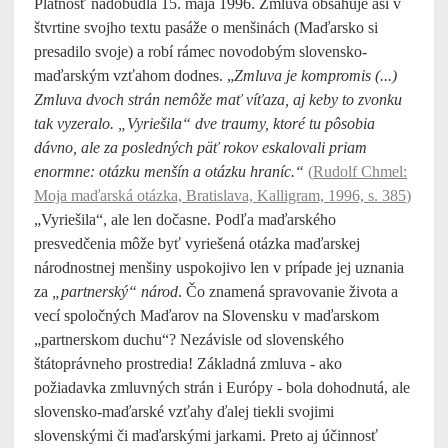
Platnosť nadobudla 15. mája 1996. Zmluva obsahuje asi v
štvrtine svojho textu pasáže o menšinách (Maďarsko si
presadilo svoje) a robí rámec novodobým slovensko-
maďarským vzťahom dodnes. „
Zmluva je kompromis (...)
Zmluva dvoch strán nemôže mať víťaza, aj keby to zvonku
tak vyzeralo. „Vyriešila“ dve traumy, ktoré tu pôsobia
dávno, ale za posledných päť rokov eskalovali priam
enormne: otázku menšín a otázku hraníc.“
(
Rudolf Chmel:
Moja maďarská otázka, Bratislava, Kalligram, 1996, s. 385
)
„Vyriešila“, ale len dočasne. Podľa maďarského
presvedčenia môže byť vyriešená otázka maďarskej
národnostnej menšiny uspokojivo len v prípade jej uznania
za
„partnerský“ národ
. Čo znamená spravovanie života a
vecí spoločných Maďarov na Slovensku v maďarskom
„partnerskom duchu“? Nezávisle od slovenského
štátoprávneho prostredia! Základná zmluva - ako
požiadavka zmluvných strán i Európy - bola dohodnutá, ale
slovensko-maďarské vzťahy ďalej tiekli svojimi
slovenskými či maďarskými jarkami. Preto aj účinnosť