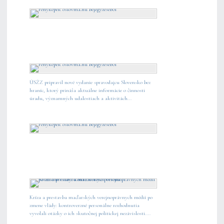
ÚSŽZ pripravil nové vydanie spravodajcu Slovensko bez
hraníc, ktorý prináša aktuálne informácie o činnosti
úradu, významných udalostiach a aktivitách...
Kríza a prestavba maďarských verejnoprávnych médií po
zmene vlády: kontroverzné personálne rozhodnutia
vyvolali otázky o ich skutočnej politickej nezávislosti....