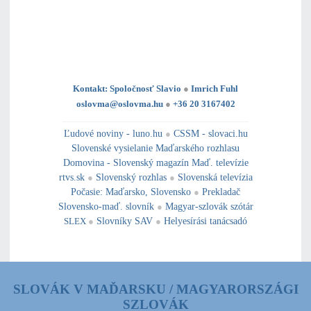
Kontakt: Spoločnosť Slavio
●
Imrich Fuhl
oslovma@oslovma.hu
●
+36 20 3167402
---------------------------------------------------------------------------------------------------------------------------------------------------------------------------
---
----------------------------------------------------------------------------------------------
Ľudové noviny - luno.hu
●
CSSM - slovaci.hu
Slovenské vysielanie Maďarského rozhlasu
Domovina - Slovenský magazín Maď. televízie
rtvs.sk
●
Slovenský rozhlas
●
Slovenská televízia
Počasie
:
Maďarsko
,
Slovensko
●
Prekladač
Slovensko-maď. slovník
●
Magyar-szlovák szótár
SLEX
●
Slovníky SAV
●
Helyesírási tanácsadó
SLOVÁK V MAĎARSKU / MAGYARORSZÁGI
SZLOVÁK