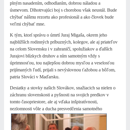
plným nasadením, odhodlaním, dobrou náladou a
úsmevom. Dlhotrvajúci boj s chorobou však neustál. Bude
chýbať nášmu rezortu ako profesionál a ako človek bude
veľmi chýbať mne.
K tým, ktorí správu o úmrtí Juraj Migaša, okrem jeho
najbližších rodinných príbuzných, kolegov, ale aj priateľov
na celom Slovensku i v zahraničí, spolužiakov a ďalších
Jurajovi blízkych druhov a ním samotným vždy s
úprimnosťou, tou najlepšou dobrou mysľou a veselosťou
prijímaných ľudí, prijali s nevýslovnou ťažobou a bôľom,
patria Slováci v Maďarsku.
Desiatky a stovky našich Slovákov, snažiacich sa nielen o
záchranu slovenskosti a pyšnosti na svojich predkov v
tomto časopriestore, ale aj vďaka inšpiratívnosti,
nezlomnosti vôle a ducha presvedčenia
samotného