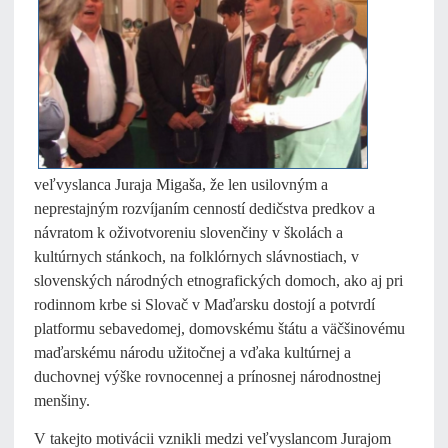
veľvyslanca Juraja Migaša, že len usilovným a
neprestajným rozvíjaním cenností dedičstva predkov a
návratom k oživotvoreniu slovenčiny v školách a
kultúrnych stánkoch, na folklórnych slávnostiach, v
slovenských národných etnografických domoch, ako aj pri
rodinnom krbe si Slovač v Maďarsku dostojí a potvrdí
platformu sebavedomej, domovskému štátu a väčšinovému
maďarskému národu užitočnej a vďaka kultúrnej a
duchovnej výške rovnocennej a prínosnej národnostnej
menšiny.
V takejto motivácii vznikli medzi veľvyslancom Jurajom