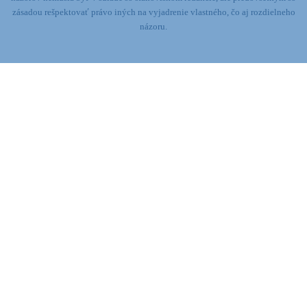
zásadou rešpektovať právo iných na vyjadrenie vlastného, čo aj rozdielneho
názoru.