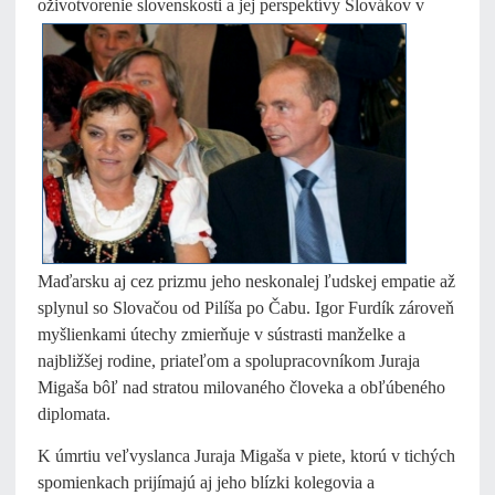
oživotvorenie
slovenskosti a jej perspektívy Slovákov v
Maďarsku aj cez prizmu jeho neskonalej ľudskej empatie až
splynul so Slovačou od Pilíša po Čabu. Igor Furdík zároveň
myšlienkami útechy zmierňuje v sústrasti manželke a
najbližšej rodine, priateľom a spolupracovníkom Juraja
Migaša bôľ nad stratou milovaného človeka a obľúbeného
diplomata.
K úmrtiu veľvyslanca Juraja Migaša v piete, ktorú v tichých
spomienkach prijímajú aj jeho blízki kolegovia a