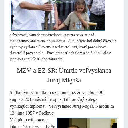
prívetivosť, šarm bezprostrednosti, povznesenie sa nad
malichernosťami sveta, optimizmus... Juraj Migaš bol dobrý človek a
výborný vyslanec Slovenska a slovenskosti, ktorý pozdvihoval
slovenské povedomie... Excelentnosť nebola v jeho funkcii, ale v
jeho správaní. Česť jeho pamiatke!
MZV a EZ SR: Úmrtie veľvyslanca
Juraj Migaša
S hlbokým zármutkom oznamujeme, že v sobotu 29.
augusta 2015 nás náhle opustil dlhoročný kolega,
vynikajúci diplomat - veľvyslanec Juraj Migaš. Narodil sa
13. júna 1957 v Prešove.
V diplomacii pracoval
takmer 35 rokov, najskôr