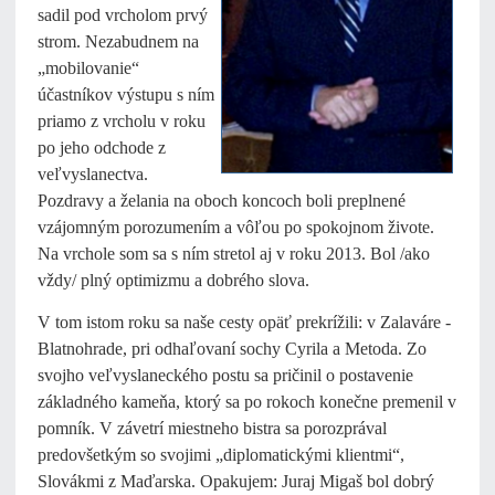
sadil pod vrcholom prvý
strom. Nezabudnem na
„mobilovanie“
účastníkov výstupu s ním
priamo z vrcholu v roku
po jeho odchode z
veľvyslanectva.
Pozdravy a želania na oboch koncoch boli preplnené
vzájomným porozumením a vôľou po spokojnom živote.
Na vrchole som sa s ním stretol aj v roku 2013. Bol /ako
vždy/ plný optimizmu a dobrého slova.
V tom istom roku sa naše cesty opäť prekrížili: v Zalaváre -
Blatnohrade, pri odhaľovaní sochy Cyrila a Metoda. Zo
svojho veľvyslaneckého postu sa pričinil o postavenie
základného kameňa, ktorý sa po rokoch konečne premenil v
pomník. V závetrí miestneho bistra sa porozprával
predovšetkým so svojimi „diplomatickými klientmi“,
Slovákmi z Maďarska. Opakujem: Juraj Migaš bol dobrý