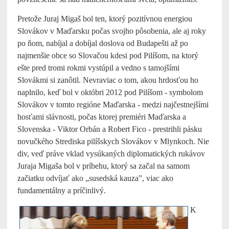
Pretože Juraj Migaš bol ten, ktorý pozitívnou energiou
Slovákov v Maďarsku počas svojho pôsobenia, ale aj roky
po ňom, nabíjal a dobíjal doslova od Budapešti až po
najmenšie obce so Slovačou kdesi pod Pilíšom, na ktorý
ešte pred tromi rokmi vystúpil a vedno s tamojšími
Slovákmi si zanôtil. Nevraviac o tom, akou hrdosťou ho
naplnilo, keď bol v októbri 2012 pod Pilíšom - symbolom
Slovákov v tomto regióne Maďarska - medzi najčestnejšími
hosťami slávnosti, počas ktorej premiéri Maďarska a
Slovenska - Viktor Orbán a Robert Fico - prestrihli pásku
novučkého Strediska pilíšskych Slovákov v Mlynkoch. Nie
div, veď práve vklad vysúkaných diplomatických rukávov
Juraja Migaša bol v príbehu, ktorý sa začal na samom
začiatku odvíjať ako „susedská kauza”, viac ako
fundamentálny a príčinlivý.
K