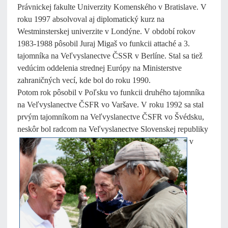
Právnickej fakulte Univerzity Komenského v Bratislave. V
roku 1997 absolvoval aj diplomatický kurz na
Westminsterskej univerzite v Londýne. V období rokov
1983-1988 pôsobil Juraj Migaš vo funkcii attaché a 3.
tajomníka na Veľvyslanectve ČSSR v Berlíne. Stal sa tiež
vedúcim oddelenia strednej Európy na Ministerstve
zahraničných vecí, kde bol do roku 1990.
Potom rok pôsobil v Poľsku vo funkcii druhého tajomníka
na Veľvyslanectve ČSFR vo Varšave. V roku 1992 sa stal
prvým tajomníkom na Veľvyslanectve ČSFR vo Švédsku,
neskôr bol radcom na
Veľvyslanectve Slovenskej republiky
v