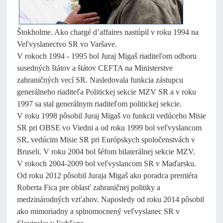
Štokholme. Ako chargé d’affaires nastúpil v roku 1994 na
Veľvyslanectvo SR vo Varšave.
V rokoch 1994 - 1995 bol Juraj Migaš riaditeľom odboru
susedných štátov a štátov CEFTA na Ministerstve
zahraničných vecí SR. Nasledovala funkcia zástupcu
generálneho riaditeľa Politickej sekcie MZV SR a v roku
1997 sa stal generálnym riaditeľom politickej sekcie.
V roku 1998 pôsobil Juraj Migaš vo funkcii vedúceho Misie
SR pri OBSE vo Viedni a od roku 1999 bol veľvyslancom
SR, vedúcim Misie SR pri Európskych spoločenstvách v
Bruseli. V roku 2004 bol šéfom bilaterálnej sekcie MZV.
V rokoch 2004-2009 bol veľvyslancom SR v Maďarsku.
Od roku 2012 pôsobil Juraja Migaš ako poradca premiéra
Roberta Fica pre oblasť zahraničnej politiky a
medzinárodných vzťahov. Naposledy od roku 2014 pôsobil
ako mimoriadny a splnomocnený veľvyslanec SR v