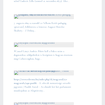
učiteľ Ľudovít Žello (zomrel 21. novembra 1873). Ako...
7. augusta 1819 sa narodil vo Veľkom Krtíši pedagóg,
spisovateľ, folklorista a štúrovec August Horislav
Škultéty. - Z Dolnej...
⚡️Cancel Lányi András: Miért kell a Fidesz után a
dogmatikus zöldpolitikát is kisöpörni és hogyan értettem
meg Csehországban, hogy...
https://www.oslovma.hu/index.php/sk/magyarul/171-
magyarul2/1491-paulik
- A szlovák nemzetiségi szószóló
jegyzetei / Paulik Antal: - Az elmúlt két hét parlamenti
munkájában az Alaptörvény...