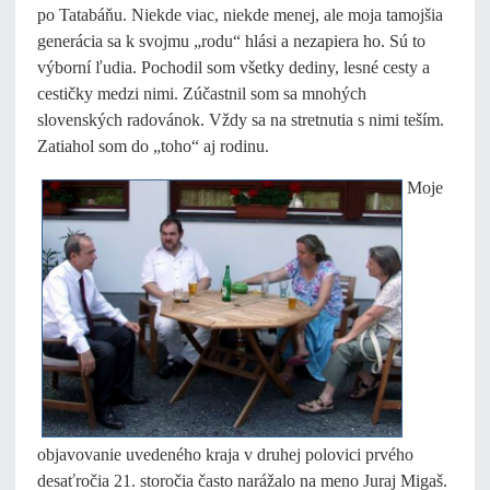
po Tatabáňu. Niekde viac, niekde menej, ale moja tamojšia
generácia sa k svojmu „rodu“ hlási a nezapiera ho. Sú to
výborní ľudia. Pochodil som všetky dediny, lesné cesty a
cestičky medzi nimi. Zúčastnil som sa mnohých
slovenských radovánok. Vždy sa na stretnutia s nimi teším.
Zatiahol som do „toho“ aj rodinu.
Moje
objavovanie uvedeného kraja v druhej polovici prvého
desaťročia 21. storočia často narážalo na meno Juraj Migaš.