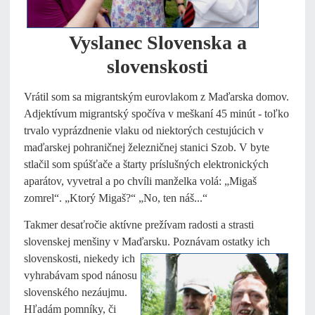
Vyslanec Slovenska
a
slovenskosti
Vrátil som sa migrantským eurovlakom z Maďarska domov.
Adjektívum migrantský spočíva v meškaní 45 minút - toľko
trvalo vyprázdnenie vlaku od niektorých cestujúcich v
maďarskej pohraničnej železničnej stanici Szob. V byte
stlačil som spúšťače a štarty príslušných elektronických
aparátov, vyvetral a po chvíli manželka volá: „Migaš
zomrel“. „Ktorý Migaš?“ „No, ten náš...“
Takmer desaťročie aktívne prežívam radosti a strasti
slovenskej menšiny v Maďarsku.
Poznávam ostatky ich
slovenskosti, niekedy ich
vyhrabávam spod nánosu
slovenského nezáujmu.
Hľadám pomníky, či