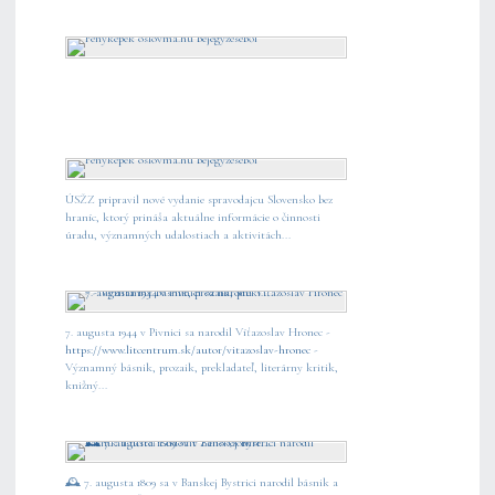
ÚSŽZ pripravil nové vydanie spravodajcu Slovensko bez
hraníc, ktorý prináša aktuálne informácie o činnosti
úradu, významných udalostiach a aktivitách...
7. augusta 1944 v Pivnici sa narodil Víťazoslav Hronec -
https://www.litcentrum.sk/autor/vitazoslav-hronec
-
Významný básnik, prozaik, prekladateľ, literárny kritik,
knižný...
🕰️ 7. augusta 1809 sa v Banskej Bystrici narodil básnik a