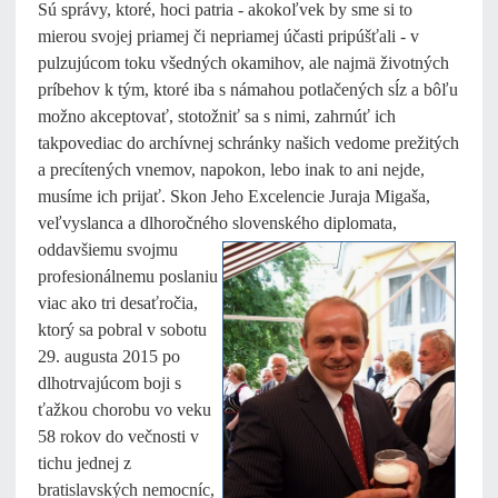
Sú správy, ktoré, hoci patria - akokoľvek by sme si to
mierou svojej priamej či nepriamej účasti pripúšťali - v
pulzujúcom toku všedných okamihov, ale najmä životných
príbehov k tým, ktoré iba s námahou potlačených sĺz a bôľu
možno akceptovať, stotožniť sa s nimi, zahrnúť ich
takpovediac do archívnej schránky našich vedome prežitých
a precítených vnemov, napokon, lebo inak to ani nejde,
musíme ich prijať. Skon Jeho Excelencie Juraja Migaša,
veľvyslanca a dlhoročného slovenského
diplomata,
oddavšiemu svojmu
profesionálnemu poslaniu
viac ako tri desaťročia,
ktorý sa pobral v sobotu
29. augusta 2015 po
dlhotrvajúcom boji s
ťažkou chorobu vo veku
58 rokov do večnosti v
tichu jednej z
bratislavských nemocníc,