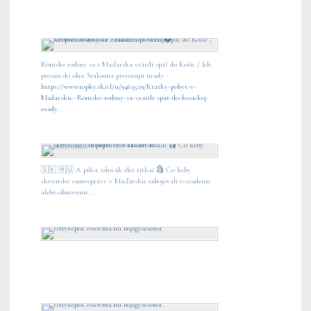
Rómske rodiny sa z Maďarska vrátili späť do Košíc / Ich
presun do obce Szalonna preverujú úrady -
https://www.topky.sk/cl/11/9463529/Kratky-pobyt-v-
Madarsku--Romske-rodiny-sa-vratili-spat-do-kosickej-
osady
...
🇸🇰 🇭🇺 A pilisi szlovák élet titkai 🗿 Čo keby
slovenské samosprávy v Maďarsku zabojovali o osadenie
alebo obnovenie...