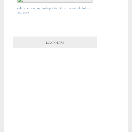
oslovma.hu 133 új fényképet töltött fel (készültek: Július
29., 2:00).
LOAD MORE