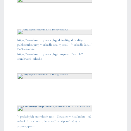
https://www.luno.hu/index.php/aktuality/aktuality-
publicistika/33939-v-zrkadle-asu-33-2026
- V zrkadle času /
ĽuNo-Archív:
https://www.luno.hu/index.php/component/search/?
searchword=zrkadle
V posledných sto rokoch nás – Slovákov v Maďarsku – už
toľkokrát pochovali, že to začína pripomínať rým
„apokalypsa...