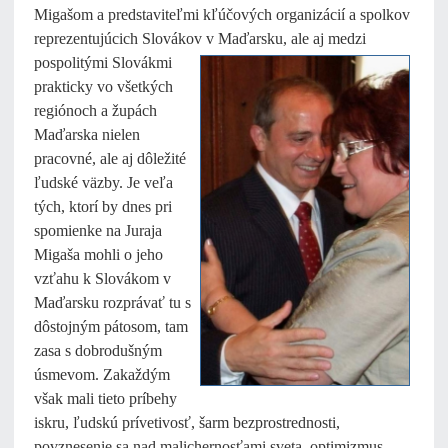
Migašom a predstaviteľmi kľúčových organizácií a spolkov
reprezentujúcich Slovákov v Maďarsku, ale aj medzi
pospolitými Slovákmi
prakticky vo všetkých
regiónoch a župách
Maďarska nielen
pracovné, ale aj dôležité
ľudské väzby. Je veľa
tých, ktorí by dnes pri
spomienke na Juraja
Migaša mohli o jeho
vzťahu k Slovákom v
Maďarsku rozprávať tu s
dôstojným pátosom, tam
zasa s dobrodušným
úsmevom. Zakaždým
však mali tieto príbehy
iskru, ľudskú prívetivosť, šarm bezprostrednosti,
povznesenie sa nad malichernosťami sveta, optimizmus.