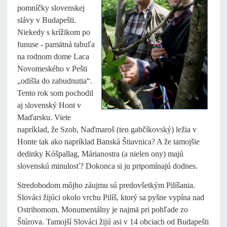
pomníčky slovenskej
slávy v Budapešti.
Niekedy s krížikom po
funuse - pamätná tabuľa
na rodnom dome Laca
Novomeského v Pešti
„odišla do zabudnutia“.
Tento rok som pochodil
aj slovenský Hont v
Maďarsku. Viete
napríklad, že Szob, Naďmaroš (ten gabčíkovský) ležia v
Honte tak ako napríklad Banská Štiavnica? A že tamojšie
dedinky Kóšpallag, Márianostra (a nielen ony) majú
slovenskú minulosť? Dokonca si ju pripomínajú dodnes.
Stredobodom môjho záujmu sú predovšetkým Pilíšania.
Slováci žijúci okolo vrchu Pilíš, ktorý sa pyšne vypína nad
Ostrihomom. Monumentálny je najmä pri pohľade zo
Štúrova. Tamojší Slováci žijú asi v 14 obciach od Budapešti