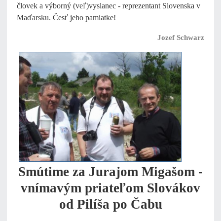
človek a výborný (veľ)vyslanec - reprezentant Slovenska v
Maďarsku. Česť jeho pamiatke!
Jozef Schwarz
Smútime za Jurajom Migašom
-
vnímavým priateľom Slovákov
od Pilíša po Čabu