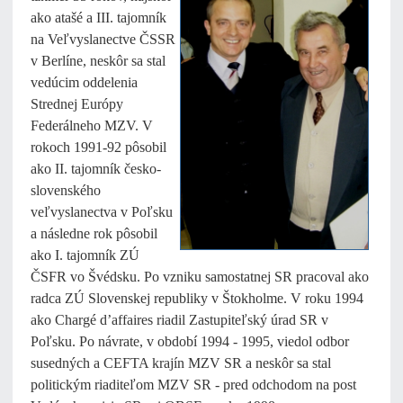
ako atašé a III. tajomník
na Veľvyslanectve ČSSR
v Berlíne, neskôr sa stal
vedúcim oddelenia
Strednej Európy
Federálneho MZV. V
rokoch 1991-92 pôsobil
ako II. tajomník česko-
slovenského
veľvyslanectva v Poľsku
a následne rok pôsobil
ako I. tajomník ZÚ
ČSFR vo Švédsku. Po vzniku samostatnej SR pracoval ako
radca ZÚ Slovenskej republiky v Štokholme. V roku 1994
ako Chargé d’affaires riadil Zastupiteľský úrad SR v
Poľsku. Po návrate, v období 1994 - 1995, viedol odbor
susedných a CEFTA krajín MZV SR a neskôr sa stal
politickým riaditeľom MZV SR - pred odchodom na post