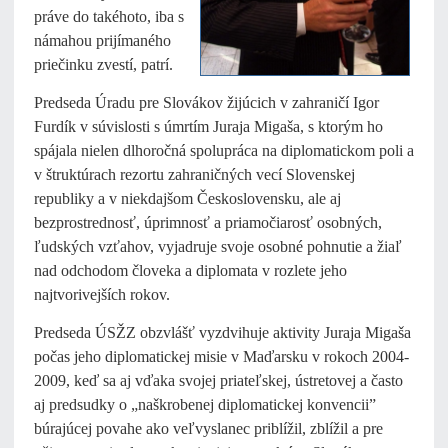
práve do takéhoto, iba s
námahou prijímaného
priečinku zvestí, patrí.
Predseda Úradu pre Slovákov žijúcich v zahraničí Igor
Furdík v súvislosti s úmrtím Juraja Migaša, s ktorým ho
spájala nielen dlhoročná spolupráca na diplomatickom poli a
v štruktúrach rezortu zahraničných vecí Slovenskej
republiky a v niekdajšom Československu, ale aj
bezprostrednosť, úprimnosť a priamočiarosť osobných,
ľudských vzťahov, vyjadruje svoje osobné pohnutie a žiaľ
nad odchodom človeka a diplomata v rozlete jeho
najtvorivejších rokov.
Predseda ÚSŽZ obzvlášť vyzdvihuje aktivity Juraja Migaša
počas jeho diplomatickej misie v Maďarsku v rokoch 2004-
2009, keď sa aj vďaka svojej priateľskej, ústretovej a často
aj predsudky o „naškrobenej diplomatickej konvencii”
búrajúcej povahe ako veľvyslanec priblížil, zblížil a pre