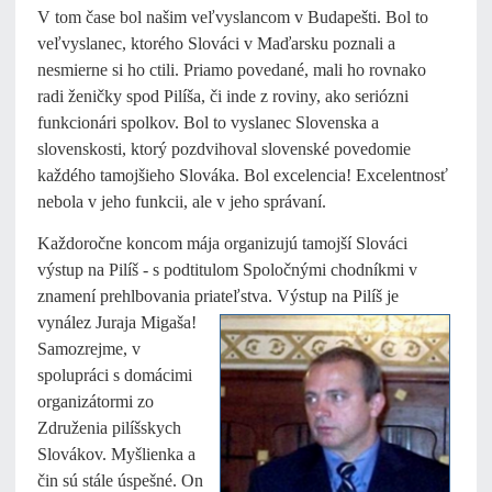
V tom čase bol našim veľvyslancom v Budapešti. Bol to
veľvyslanec, ktorého Slováci v Maďarsku poznali a
nesmierne si ho ctili. Priamo povedané, mali ho rovnako
radi ženičky spod Pilíša, či inde z roviny, ako seriózni
funkcionári spolkov. Bol to vyslanec Slovenska a
slovenskosti, ktorý pozdvihoval slovenské povedomie
každého tamojšieho Slováka. Bol excelencia! Excelentnosť
nebola v jeho funkcii, ale v jeho správaní.
Každoročne koncom mája organizujú tamojší Slováci
výstup na Pilíš - s podtitulom Spoločnými chodníkmi v
znamení prehlbovania priateľstva. Výstup na Pilíš je
vynález
Juraja Migaša!
Samozrejme, v
spolupráci s domácimi
organizátormi zo
Združenia pilíšskych
Slovákov. Myšlienka a
čin sú stále úspešné. On