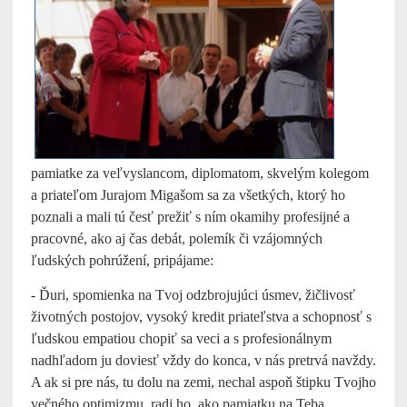
pamiatke za veľvyslancom, diplomatom, skvelým kolegom
a priateľom Jurajom Migašom sa za všetkých, ktorý ho
poznali a mali tú česť prežiť s ním okamihy profesijné a
pracovné, ako aj čas debát, polemík či vzájomných
ľudských pohrúžení, pripájame:
- Ďuri, spomienka na Tvoj odzbrojujúci úsmev, žičlivosť
životných postojov, vysoký kredit priateľstva a schopnosť s
ľudskou empatiou chopiť sa veci a s profesionálnym
nadhľadom ju doviesť vždy do konca, v nás pretrvá navždy.
A ak si pre nás, tu dolu na zemi, nechal aspoň štipku Tvojho
večného optimizmu, radi ho, ako pamiatku na Teba,