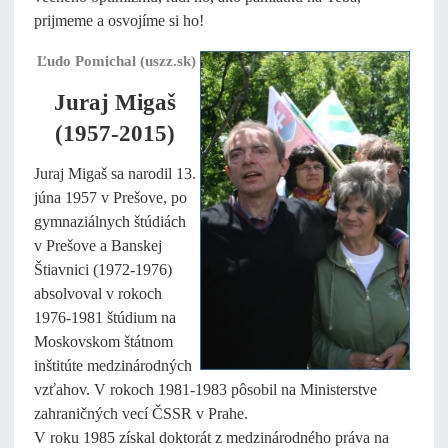
prijmeme a osvojíme si ho!
Ľudo Pomichal (uszz.sk)
Juraj Migaš
(1957-2015)
Juraj Migaš sa narodil 13.
júna 1957 v Prešove, po
gymnaziálnych štúdiách
v Prešove a Banskej
Štiavnici (1972-1976)
absolvoval v rokoch
1976-1981 štúdium na
Moskovskom štátnom
inštitúte medzinárodných
vzťahov. V rokoch 1981-1983 pôsobil na Ministerstve
zahraničných vecí ČSSR v Prahe.
V roku 1985 získal doktorát z medzinárodného práva na