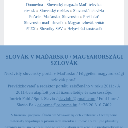
Domovina - Slovenský magazín Maď. televízie
rtvs.sk
●
Slovenský rozhlas
●
Slovenská televízia
Počasie
:
Maďarsko
,
Slovensko
●
Prekladač
Slovensko-maď. slovník
●
Magyar-szlovák szótár
SLEX
●
Slovníky SAV
●
Helyesírási tanácsadó
SLOVÁK V MAĎARSKU / MAGYARORSZÁGI
SZLOVÁK
Nezávislý slovenský portál v Maďarsku / Független magyarországi
szlovák portál
Prevádzkovateľ a redaktor portálu založeného v roku 2011: / A
2011-ben alapított portál üzemeltetője és szerkesztője:
Imrich Fuhl / Spol. Slavio /
slaviobt@gmail.com
/ Fuhl Imre /
Slavio Bt. /
oslovma@oslovma.hu
/ +36 20 316 7402
/ Uverejnené
S finančnou podporou Úradu pre Slovákov žijúcich v zahraničí
materiály vyjadrujú v prvom rade mienku autorov a v záujme plurality
názorov nemusia byť v súlade so stanoviskom redakcie,
ale predovšetkým so