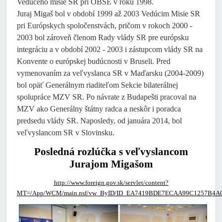
Vedúceho misie SR pri OBSE v roku 1998.
Juraj Migaš bol v období 1999 až 2003 Vedúcim Misie SR
pri Európskych spoločenstvách, pričom v rokoch 2000 -
2003 bol zároveň členom Rady vlády SR pre európsku
integráciu a v období 2002 - 2003 i zástupcom vlády SR na
Konvente o európskej budúcnosti v Bruseli. Pred
vymenovaním za veľvyslanca SR v Maďarsku (2004-2009)
bol opäť Generálnym riaditeľom Sekcie bilaterálnej
spolupráce MZV SR. Po návrate z Budapešti pracoval na
MZV ako Generálny štátny radca a neskôr i poradca
predsedu vlády SR. Naposledy, od januára 2014, bol
veľvyslancom SR v Slovinsku.
Posledná rozlúčka s veľvyslancom
Jurajom Migašom
http://www.foreign.gov.sk/servlet/content?
MT=/App/WCM/main.nsf/vw_ByID/ID_EA7419BDE7ECAA99C1257B4A0