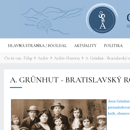
HLAVNÁ STRÁNKA / FŐOLDAL
AKTUALITY
POLITIKA
Ön itt van:
Főlap
Archív
Archív-História
A. Grünhut - Bratislavský r
A. GRÜNHUT - BRATISLAVSKÝ
Aron Grünhut 
prenasledovan
kníh, obrazov