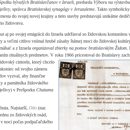
Spolku bývalých Bratislavčanov v Izraeli,
predseda
Výboru na výstavbu
ešivy,
správca
Bratislavskej synagógy v Jeruzaleme
. Takto symbolicky
mesta do svojej novej krajiny a tieto stavby predstavujú unikátne dedič
ho židovstva.
t aj po svojej emigrácii do Izraela udržiaval so židovskou komunitou v
y a veľmi citlivo vnímal hrubé zásahy štátnej moci do židovskej kultúry
máhať a z Izraela
organizoval zbierky na pomoc bratislavským Židom
.
elaním rituálnych predmetov. V roku 1966 pricestoval do
Bratislavy zac
idovský cintorín, ktorý chcelo
nakoniec od svojho zámeru
idov vyzval, aby finančne
bky a pamätníka židovského
(ješivy) v Prešporku
Chatama
uta. Najstarší,
Otto
(nar.
ednu zo židovských osád,
rá v noci počas podpaľačského