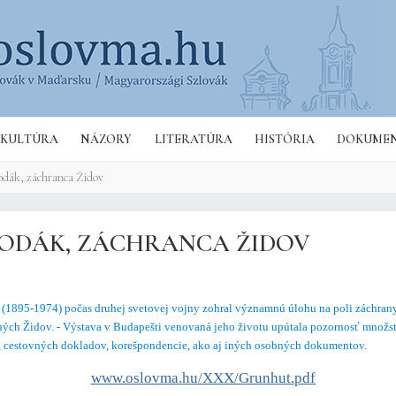
Kere
KULTÚRA
NÁZORY
LITERATÚRA
HISTÓRIA
DOKUME
odák, záchranca Židov
 RODÁK, ZÁCHRANCA ŽIDOV
(1895-1974) počas druhej svetovej vojny zohral významnú úlohu na poli záchran
ých Židov. - Výstava v Budapešti venovaná jeho životu upútala pozornosť množst
, cestovných dokladov, korešpondencie, ako aj iných osobných dokumentov.
www.oslovma.hu/XXX/Grunhut.pdf