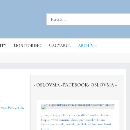
sés...
NTY
MONITORING
MAGYARUL
ARCHÍV
- OSLOVMA -FACEBOOK- OSLOVMA -
y
vom fotografií,
7. augusta 1944 v Pivnici sa narodil Víťazoslav Hronec -
https://www.litcentrum.sk/autor/vitazoslav-hronec
-
Významný básnik, prozaik, prekladateľ, literárny kritik,
knižný...