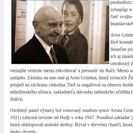
predsedom
synagógy a j
časť svojho 
bratislavské
Aron Grünhu
živé kontakt
finančne po
ich aj zasi
ortodoxný ž
vtedajšie vedenie mesta zlikvidovať a presunúť do Rače. Mesto 
ustúpilo. Zásluhu na tom mal aj Aron Grünhut, ktorý veriacich Ž
prispeli na záchranu cintorína. Tiež sa angažoval za obnovu hro
náboženského učenca, zakladateľa slávneho rabínskeho učilištia 
Sofera
.
Osobitný panel výstavy bol venovaný osudom synov Arona Grünh
1921) zahynul severne od
Haify
v roku 1947. Pomáhal zakladať j
ktorú obklopovali arabské dediny. Býval v drevenej chatrči, kto
útoku zhorela.