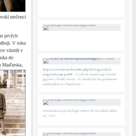
ovskí utečenci
čas prvých
dboji. V roku
ov väznili v
nska do
o Maďarska,
https://www.oslovma.hu/index.php/sk/magyarul/171-
magyarul2/1491-paulik
- A szlovák nemzetiségi szószóló
jegyzetei / Paulik Antal: - Az elmúlt két hét parlamenti
munkájában az Alaptörvény...
oslovma.hu 133 új fényképet töltött fel (készültek: Július
29., 2:00).