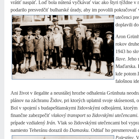
vrátiť naspäť. Loď bola nútená vyčkávať viac ako štyri týždne 
podarilo presvedčiť bulharské úrady, aby im povolili pokračov
utečenci pr
doplavili d
Aron Grünhu
rokov druhe
1943 ho slo
Ilave
. Jeho
Maďarska. K
kde potom ž
falošnou id
Ani život v ilegalite a neustálej hrozbe odhalenia Grünhuta neod
plánov na záchranu Židov, pri ktorých uplatnil svoje skúsenosti, 
Bol v spojení s budapeštianskymi židovskými odbojármi, ktorým 
finančne zabezpečiť
vlakový transport so židovskými utečencami
prípade vzdialený
Irán
. Vlak so židovskými utečencami bol vyp
namiesto Teheránu dorazil do
Damasku
. Odtiaľ ho presmerovali
Palestíny
. 