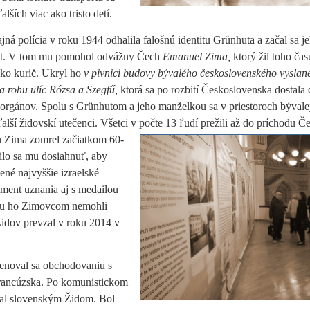
alších viac ako tristo detí.
ná polícia v roku 1944 odhalila falošnú identitu Grünhuta a začal sa j
vot. V tom mu pomohol odvážny Čech
Emanuel Zima,
ktorý žil toho ča
ako kurič. Ukryl ho
v pivnici budovy bývalého československého vyslan
a rohu ulíc Rózsa a Szegfű,
ktorá sa po rozbití Československa dostala 
rgánov. Spolu s Grünhutom a jeho manželkou sa v priestoroch býval
ďalší židovskí utečenci. Všetci v počte 13 ľudí prežili až do
príchodu Če
 Zima zomrel začiatkom 60-
ilo sa mu dosiahnuť, aby
né najvyššie izraelské
ment uznania aj s medailou
zmu ho Zimovcom nemohli
idov prevzal v roku 2014 v
enoval sa obchodovaniu s
Francúzska. Po komunistickom
al
slovenským Židom. Bol