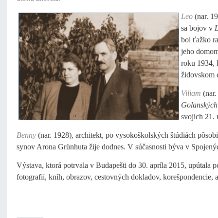
Leo
(nar. 19
sa bojov v
L
bol ťažko r
jeho domom,
roku 1934, 
židovskom c
Viliam
(nar.
Golanských
svojich 21.
Benny
(nar. 1928), architekt, po vysokoškolských štúdiách pôsob
synov Arona Grünhuta žije dodnes. V súčasnosti býva v Spojenýc
Výstava, ktorá potrvala v Budapešti do 30. apríla 2015, upútal
fotografií, kníh, obrazov, cestovných dokladov, korešpondencie,