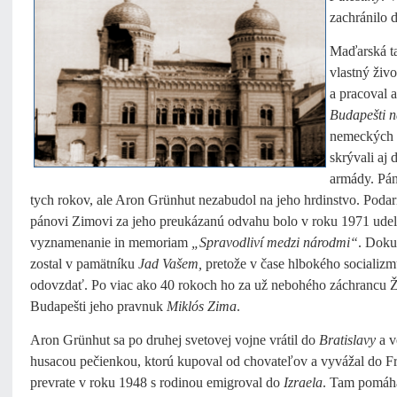
zachránilo ď
Maďarská taj
vlastný ži
a pracoval 
Budapešti n
nemeckých o
skrývali aj 
armády. Pán
tych rokov, ale Aron Grünhut nezabudol na jeho hrdinstvo. Podar
pánovi Zimovi za jeho preukázanú odvahu bolo v roku 1971 udele
vyznamenanie in memoriam
„Spravodliví medzi národmi“
. Doku
zostal v pamätníku
Jad
Vašem,
pretože v čase hlbokého sociali
odovzdať. Po viac ako 40 rokoch ho za už nebohého záchrancu Ž
Budapešti jeho pravnuk
Miklós Zima
.
Aron Grünhut sa po druhej svetovej vojne vrátil do
Bratislavy
a v
husacou pečienkou, ktorú kupoval od chovateľov a vyvážal do 
prevrate v roku 1948 s rodinou emigroval do
Izraela
. Tam pomáh