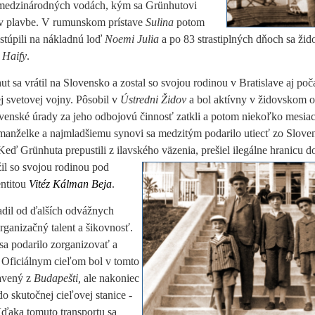
v medzinárodných vodách, kým sa Grünhutovi
ať v plavbe. V rumunskom
prístave
Sulina
potom
estúpili na nákladnú loď
Noemi Julia
a po 83 strastiplných dňoch sa žid
o
Haify
.
t sa vrátil na Slovensko a zostal so svojou rodinou v Bratislave aj po
j svetovej vojny. Pôsobil v
Ústredni Židov
a bol aktívny v židovskom o
venské úrady za jeho odbojovú činnosť zatkli a potom niekoľko mesiac
 manželke a najmladšiemu synovi sa medzitým podarilo utiecť zo Slove
eď Grünhuta prepustili z ilavského väzenia, prešiel ilegálne
hranicu d
il so svojou rodinou pod
entitou
Vitéz Kálman Beja
.
radil od ďalších odvážnych
organizačný talent a šikovnosť.
sa podarilo zorganizovať a
. Oficiálnym cieľom bol v tomto
ravený z
Budapešti,
ale nakoniec
 do
skutočnej cieľovej stanice -
Vďaka tomuto transportu sa