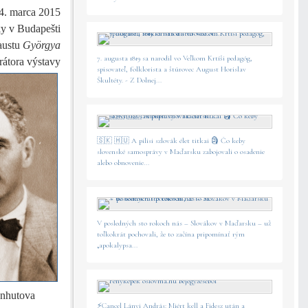
4. marca 2015
ky v Budapešti
austu
Györgya
7. augusta 1819 sa narodil vo Veľkom Krtíši pedagóg,
rátora výstavy
spisovateľ, folklorista a štúrovec August Horislav
Škultéty. - Z Dolnej...
🇸🇰 🇭🇺 A pilisi szlovák élet titkai 🗿 Čo keby
slovenské samosprávy v Maďarsku zabojovali o osadenie
alebo obnovenie...
V posledných sto rokoch nás – Slovákov v Maďarsku – už
toľkokrát pochovali, že to začína pripomínať rým
„apokalypsa...
ünhutova
⚡️Cancel Lányi András: Miért kell a Fidesz után a