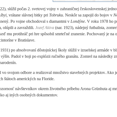
22), slúžil počas 2. svetovej vojny v zahraničnej československej jedno
íbyi,
vrátane slávnej bitky pri
Tobruku
. Neskôr sa zapojil do bojov v
N
anený. Po vojne obchodoval s diamantmi v
Londýne
. V roku 1978 ho p
 olúpili a zavraždili.
Jozef Akiva
(nar. 1923), nádejný futbalista, zomre
keď mu protihráč pri hre spôsobil smrteľné zranenie. Pochovaný je na
intoríne v Bratislave.
 1931) po absolvovaní dôstojníckej školy slúžil v izraelskej armáde v bl
 výšin
. Padol v boji po explózii ručného granátu. Zomrel na následky z
 narodenín.
il vo svojom odbore a realizoval množstvo stavebných projektov. Ako j
h štátoch amerických na Floride.
a pozornosť návštevníkov okrem životného príbehu Arona Grünhuta aj 
 ako aj iných osobných dokumentov.