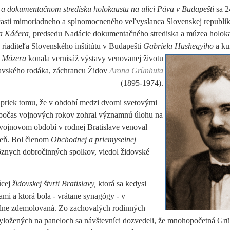
a dokumentačnom stredisku holokaustu na ulici Páva v Budapešti
sa 2
časti mimoriadneho a splnomocneného veľvyslanca Slovenskej republi
a Káčera,
predsedu Nadácie dokumentačného strediska a múzea holok
riaditeľa Slovenského inštitútu v Budapešti
Gabriela
Hushegyiho
a ku
 Mózera
konala vernisáž výstavy venovanej životu
lavského rodáka, záchrancu Židov
Arona Grünhuta
(1895-1974).
apriek tomu, že v období medzi dvomi svetovými
j počas vojnových rokov zohral významnú úlohu na
vojnovom období v rodnej Bratislave venoval
áleň. Bol členom
Obchodnej a priemyselnej
ôznych dobročinných spolkov, viedol židovské
úcej
židovskej štvrti Bratislavy,
ktorá sa kedysi
mi a ktorá bola - vrátane synagógy - v
plne zdemolovaná. Zo zachovalých rodinných
 vyložených na paneloch sa návštevníci dozvedeli, že mnohopočetná Gr