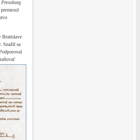
 Pressburg
 preniesol
stvo
 Bratislave
. Snažil sa
 Podporoval
hraňovať