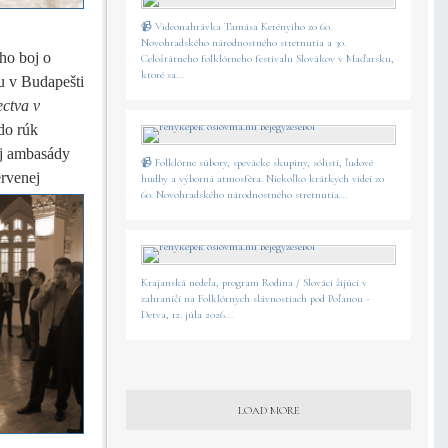
📹 Videonahrávka Tamása Kerényiho zo 60.
Novohradského národnostného stretnutia a 30.
eho boj o
Celoštátneho folklórneho festivalu Slovákov v Maďarsku,
ktoré sa...
su v Budapešti
ectva v
do rúk
ej ambasády
📹 Folklórne súbory, spevácke skupiny, sólisti, ľudové
rvenej
hudby a výborná atmosféra. Niekoľko krátkych videí zo
60. Novohradského národnostného stretnutia...
Krajanská nedeľa, program Rodina / Slováci žijúci v
zahraničí na Folklórnych slávnostiach pod Poľanou -
Detva, 12. júla 2026...
LOAD MORE