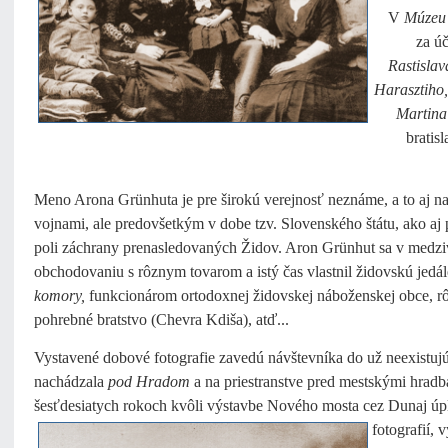
V
Múzeu 
za ú
Rastislav
Harasztiho,
Martina
bratis
Meno Arona Grünhuta je pre širokú verejnosť neznáme, a to aj n
vojnami, ale predovšetkým v dobe tzv. Slovenského štátu, ako a
poli záchrany prenasledovaných Židov. Aron Grünhut sa v medzi
obchodovaniu s rôznym tovarom a istý čas vlastnil židovskú jed
komory,
funkcionárom ortodoxnej židovskej náboženskej obce, r
pohrebné bratstvo (Chevra Kdiša), atď...
Vystavené dobové fotografie zavedú návštevníka do už neexistuj
nachádzala
pod Hradom
a na priestranstve pred mestskými hradba
šesťdesiatych rokoch kvôli výstavbe Nového mosta cez Dunaj ú
fotografií,