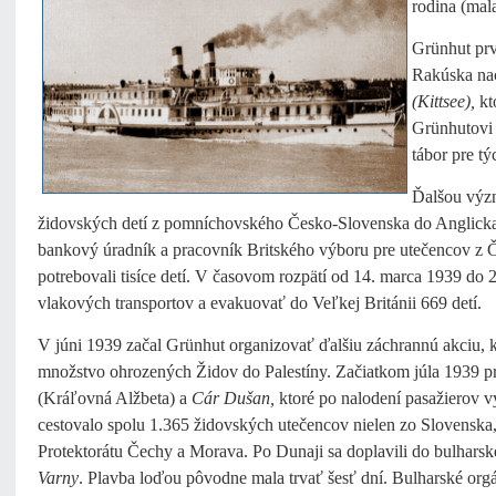
rodina (mal
Grünhut prv
Rakúska nac
(Kittsee),
kt
Grünhutovi 
tábor pre t
Ďalšou význ
židovských detí z pomníchovského Česko-Slovenska do Anglicka.
bankový úradník a pracovník Britského výboru pre utečencov z
potrebovali tisíce detí. V časovom rozpätí od 14. marca 1939
do 2
vlakových transportov a evakuovať do Veľkej Británii 669 detí.
V júni 1939 začal Grünhut organizovať ďalšiu záchrannú akciu, k
množstvo ohrozených Židov do Palestíny. Začiatkom júla 1939 pr
(Kráľovná Alžbeta) a
Cár Dušan,
ktoré po nalodení pasažierov vy
cestovalo spolu 1.365 židovských utečencov nielen zo Slovenska
Protektorátu Čechy a Morava. Po Dunaji sa doplavili do bulhars
Varny
. Plavba loďou pôvodne mala trvať šesť dní. Bulharské orgán