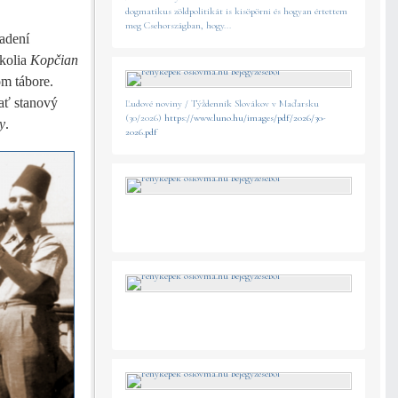
dogmatikus zöldpolitikát is kisöpörni és hogyan értettem
meg Csehországban, hogy...
sadení
okolia
Kopčian
om tábore.
ať stanový
Ľudové noviny / Týždenník Slovákov v Maďarsku
(30/2026)
https://www.luno.hu/images/pdf/2026/30-
y
.
2026.pdf