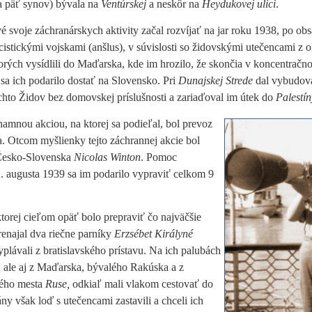
a päť synov) bývala na
Ventúrskej
a neskôr na
Heydukovej ulici
.
é svoje záchranárskych aktivity začal rozvíjať na jar roku 1938, po ob
istickými vojskami (anšlus), v súvislosti so židovskými utečencami z 
orých vysídlili do Maďarska, kde im hrozilo, že skončia v koncentračn
sa ich podarilo dostať na Slovensko. Pri
Dunajskej Strede
dal vybudov
ýchto Židov bez domovskej príslušnosti a zariaďoval im útek do
Palestín
amnou akciou, na ktorej sa podieľal, bol prevoz
 Otcom myšlienky tejto záchrannej akcie bol
 Česko-Slovenska
Nicolas
Winton
. Pomoc
. augusta 1939
sa im podarilo vypraviť celkom 9
torej cieľom opäť bolo prepraviť čo najväčšie
enajal dva riečne parníky
Erzsébet Királyné
plávali z bratislavského prístavu. Na ich palubách
, ale aj z Maďarska, bývalého Rakúska a z
kého mesta
Ruse,
odkiaľ mali vlakom cestovať do
y však loď s utečencami zastavili a chceli ich