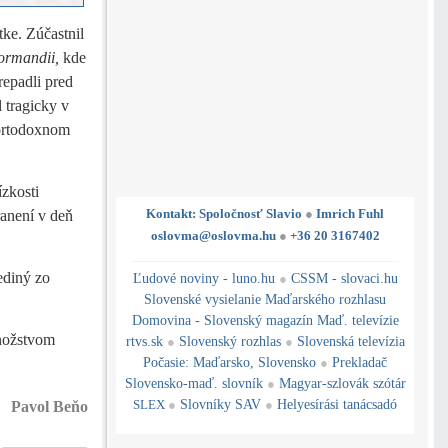
tke. Zúčastnil
ormandii,
kde
repadli pred
l tragicky v
 ortodoxnom
ízkosti
Kontakt: Spoločnosť Slavio
●
Imrich Fuhl
ranení v deň
oslovma@oslovma.hu
●
+36 20 3167402
---------------------------------------------------------------------------------------------------------------------------------------------------------------------------
---
----------------------------------------------------------------------------------------------
ediný zo
Ľudové noviny - luno.hu
●
CSSM - slovaci.hu
Slovenské vysielanie Maďarského rozhlasu
Domovina - Slovenský magazín Maď. televízie
množstvom
rtvs.sk
●
Slovenský rozhlas
●
Slovenská televízia
Počasie
:
Maďarsko
,
Slovensko
●
Prekladač
Slovensko-maď. slovník
●
Magyar-szlovák szótár
SLEX
●
Slovníky SAV
●
Helyesírási tanácsadó
Pavol Beňo