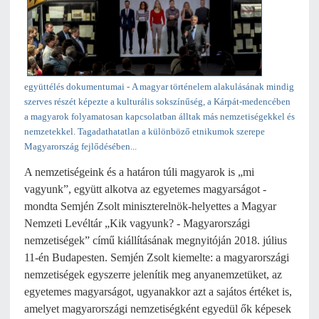
együttélés dokumentumai -
A magyar történelem alakulásának mindig
szerves részét képezte a kulturális sokszínűség, a Kárpát-medencében
a magyarok folyamatosan kapcsolatban álltak más nemzetiségekkel és
nemzetekkel. Tagadathatatlan a különböző etnikumok szerepe
Magyarország fejlődésében...
A nemzetiségeink és a határon túli magyarok is „mi
vagyunk”, együtt alkotva az egyetemes magyarságot -
mondta Semjén Zsolt miniszterelnök-helyettes a Magyar
Nemzeti Levéltár „Kik vagyunk? - Magyarországi
nemzetiségek” című kiállításának megnyitóján 2018. július
11-én Budapesten. Semjén Zsolt kiemelte: a magyarországi
nemzetiségek egyszerre jelenítik meg anyanemzetüket, az
egyetemes magyarságot, ugyanakkor azt a sajátos értéket is,
amelyet magyarországi nemzetiségként egyedül ők képesek