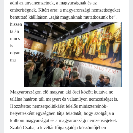
adni az anyanemzetnek, a magyarságnak és az
emberiségnek. Kitért arra: a magyarországi nemzetiségeket
bemutató
kiállításon „saját magunknak mutatkozunk be”,
hiszen
talán
nincs
is
olyan
ma
Magyarországon élő magyar, aki ősei között kutatva ne
találna határon túli magyart és valamilyen nemzetiséget is.
Hozzátette: nemzetpolitikáért felelős miniszterelnök-
helyettesként egységben látja feladatát, hogy szolgálja a
külhoni magyarságot és a magyarországi nemzetiségeket.
Szabó Csaba, a levéltár főigazgatója köszöntőjében