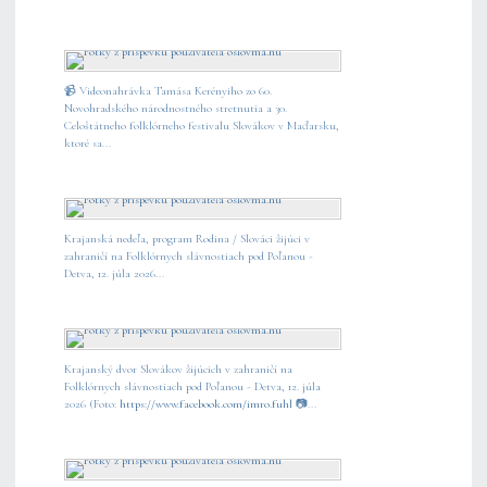
📹 Videonahrávka Tamása Kerényiho zo 60.
Novohradského národnostného stretnutia a 30.
Celoštátneho folklórneho festivalu Slovákov v Maďarsku,
ktoré sa...
Krajanská nedeľa, program Rodina / Slováci žijúci v
zahraničí na Folklórnych slávnostiach pod Poľanou -
Detva, 12. júla 2026...
Krajanský dvor Slovákov žijúcich v zahraničí na
Folklórnych slávnostiach pod Poľanou - Detva, 12. júla
2026 (Foto:
https://www.facebook.com/imro.fuhl
📷...