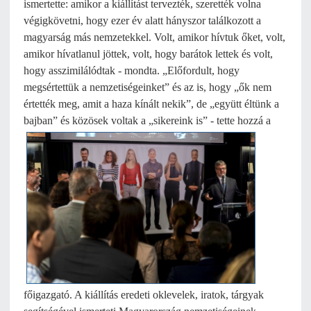
ismertette: amikor a kiállítást tervezték, szerették volna
végigkövetni, hogy ezer év alatt hányszor találkozott a
magyarság más nemzetekkel. Volt, amikor hívtuk őket, volt,
amikor hívatlanul jöttek, volt, hogy barátok lettek és volt,
hogy asszimilálódtak - mondta. „Előfordult, hogy
megsértettük a nemzetiségeinket” és az is, hogy „ők nem
értették meg, amit a haza kínált nekik”, de „együtt éltünk a
bajban” és közösek voltak a „sikereink is” -
tette hozzá a
főigazgató. A kiállítás eredeti oklevelek, iratok, tárgyak