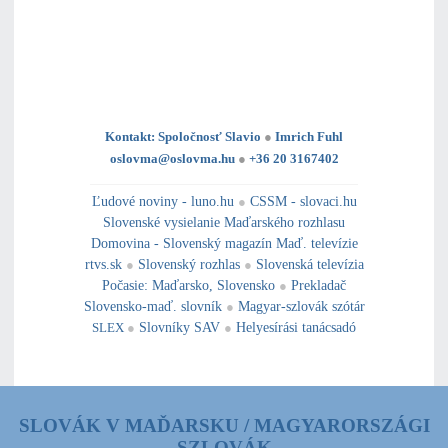
Kontakt: Spoločnosť Slavio
●
Imrich Fuhl
oslovma@oslovma.hu
●
+36 20 3167402
---------------------------------------------------------------------------------------------------------------------------------------------------------------------------
---
----------------------------------------------------------------------------------------------
Ľudové noviny - luno.hu
●
CSSM - slovaci.hu
Slovenské vysielanie Maďarského rozhlasu
Domovina - Slovenský magazín Maď. televízie
rtvs.sk
●
Slovenský rozhlas
●
Slovenská televízia
Počasie
:
Maďarsko
,
Slovensko
●
Prekladač
Slovensko-maď. slovník
●
Magyar-szlovák szótár
SLEX
●
Slovníky SAV
●
Helyesírási tanácsadó
SLOVÁK V MAĎARSKU / MAGYARORSZÁGI
SZLOVÁK