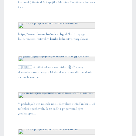
krajanský festival MS spojil v Martine Slovákov z domova
i zo...
https://www.oslovma.hu/index.php/sk/kultura/155-
kultura1/1210-festival-v-banke-bohatstvo-naej-slovae
🇸🇰 🇭🇺 A pilisi szlovák élet titkai 🗿 Čo keby
slovenské samosprávy v Maďarsku zabojovali o osadenie
alebo obnovenie...
V posledných sto rokoch nás – Slovákov v Maďarsku – už
toľkokrát pochovali, že to začína pripomínať rým
„apokalypsa...