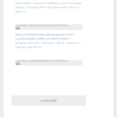
Slováci žijúci v zahraničí na Folklórnych slávnostiach pod
Poľanou – Krajanský dvor a Krajanská nedeľa, Detva, 12.
júla 2026...
https://www.luno.hu/index.php/component/search/?
searchword=dedi%C4%8Dstva%20Slov%C3%A1kov
/
Instagram +Követők / oslovma.hu - Slovák v Maďarsku /
Magyarországi Szlovák
LOAD MORE