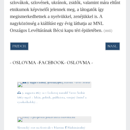
szlovákok, szlovének, ukránok, zsidók, valamint mára eltűnt
etnikumok képviselői jelennek meg, a látogatók így
megismerkedhetnek a nyelvükkel, zenéjükkel is. A
nagyközönség a kiállítást egy évig láthatja az MNL
Országos Levéltárának Bécsi kapu téri épületében.
(
mti
)
PREDCHÁDZAJÚCI ČLÁNOK: SIPICZKI MÁTYÁS NYÍLT LEVELE VUJITY 
NASLEDUJÚCI
PREDCH.
NASL.
- OSLOVMA -FACEBOOK- OSLOVMA -
🕰️ 9. augusta 1867 sa v Liskovej narodil Vavro Šrobár
(1867-1950) – lekár, politik, publicista, verejný činiteľ a
vysokoškolský...
Slovenský svet na festivale v Martine 💃 Medzinárodný