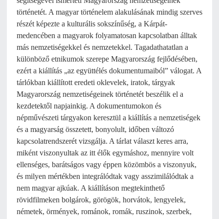
segítségével ismerteti Magyarország nemzetiségeinek
történetét. A magyar történelem alakulásának mindig szerves
részét képezte a kulturális sokszínűség, a Kárpát-
medencében a magyarok folyamatosan kapcsolatban álltak
más nemzetiségekkel és nemzetekkel. Tagadathatatlan a
különböző etnikumok szerepe Magyarország fejlődésében,
ezért a kiállítás „az együttélés dokumentumaiból” válogat. A
tárlókban kiállított eredeti oklevelek, iratok, tárgyak
Magyarország nemzetiségeinek történetét beszélik el a
kezdetektől napjainkig. A dokumentumokon és
népművészeti tárgyakon keresztül a kiállítás a nemzetiségek
és a magyarság összetett, bonyolult, időben változó
kapcsolatrendszerét vizsgálja. A tárlat választ keres arra,
miként viszonyultak az itt élők egymáshoz, mennyire volt
ellenséges, barátságos vagy éppen közömbös a viszonyuk,
és milyen mértékben integrálódtak vagy asszimilálódtak a
nem magyar ajkúak. A kiállításon megtekinthető
rövidfilmeken bolgárok, görögök, horvátok, lengyelek,
németek, örmények, románok, romák, ruszinok, szerbek,