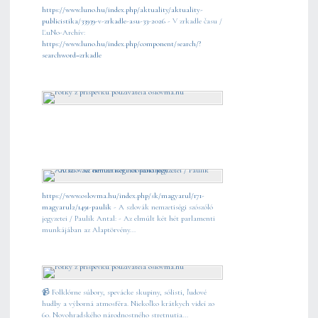
https://www.luno.hu/index.php/aktuality/aktuality-
publicistika/33939-v-zrkadle-asu-33-2026
- V zrkadle času /
ĽuNo-Archív:
https://www.luno.hu/index.php/component/search/?
searchword=zrkadle
https://www.oslovma.hu/index.php/sk/magyarul/171-
magyarul2/1491-paulik
- A szlovák nemzetiségi szószóló
jegyzetei / Paulik Antal: - Az elmúlt két hét parlamenti
munkájában az Alaptörvény...
📹 Folklórne súbory, spevácke skupiny, sólisti, ľudové
hudby a výborná atmosféra. Niekoľko krátkych videí zo
60. Novohradského národnostného stretnutia...