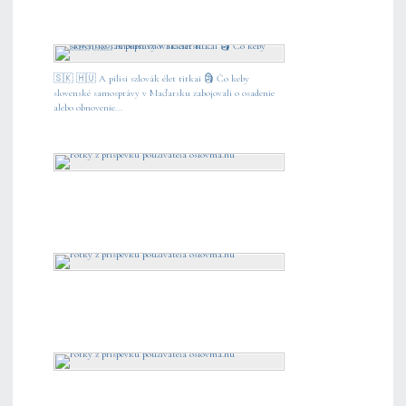
🇸🇰 🇭🇺 A pilisi szlovák élet titkai 🗿 Čo keby
slovenské samosprávy v Maďarsku zabojovali o osadenie
alebo obnovenie...