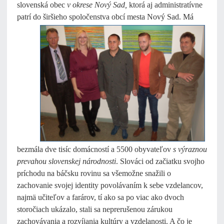
slovenská obec
v okrese Nový Sad,
ktorá aj administratívne
patrí do širšieho spoločenstva obcí mesta Nový Sad. Má
bezmála dve tisíc domácností a 5500 obyvateľov
s výraznou
prevahou slovenskej národnosti
. Slováci od začiatku svojho
príchodu na báčsku rovinu sa všemožne snažili o
zachovanie svojej identity povolávaním k sebe vzdelancov,
najmä učiteľov a farárov, tí ako sa po viac ako dvoch
storočiach ukázalo, stali sa neprerušenou zárukou
zachovávania a rozvíjania kultúry a vzdelanosti. A čo je