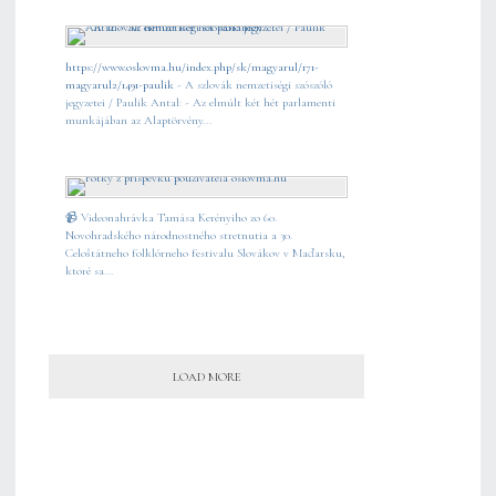
https://www.oslovma.hu/index.php/sk/magyarul/171-
magyarul2/1491-paulik
- A szlovák nemzetiségi szószóló
jegyzetei / Paulik Antal: - Az elmúlt két hét parlamenti
munkájában az Alaptörvény...
📹 Videonahrávka Tamása Kerényiho zo 60.
Novohradského národnostného stretnutia a 30.
Celoštátneho folklórneho festivalu Slovákov v Maďarsku,
ktoré sa...
LOAD MORE