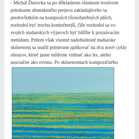
- Michal Ďurovka sa po dôkladnom vlastnom tvorivom
prieskume abstraktného prejavu zakladajúceho sa
predovšetkým na kompozícii rôznofarebných plôch,
rozhodol byť trochu konkrétnejší, čiže rozhodol sa vo
svojich maliarskych výjavoch byť bližšie k poznávacím
metódam. Pritom však vlastné nadobudnuté maliarske
skúsenosti sa snažil primerane aplikovať na dva nové cykly
obrazov, ktoré jasne môžeme vnímať ako les, alebo
asociačne
ako rovinu. Po skúsenostiach kompozičného