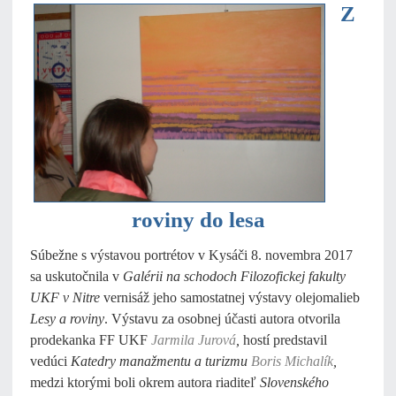
Z
roviny do lesa
Súbežne s výstavou portrétov v Kysáči 8. novembra 2017
sa uskutočnila v
Galérii na schodoch Filozofickej fakulty
UKF v Nitre
vernisáž jeho samostatnej výstavy olejomalieb
Lesy a roviny
. Výstavu za osobnej účasti autora otvorila
prodekanka FF UKF
Jarmila Jurová
,
hostí predstavil
vedúci
Katedry manažmentu a turizmu
Boris Michalík
,
medzi ktorými boli okrem autora riaditeľ
Slovenského