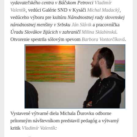
vydavateľského centra v Báčskom Petrovci
Vladimír
Valentík
,
vedúci Galérie SND v Kysáči
Michal Madacký
,
vedúceho výboru pre kultúru
Národnostnej rady slovenskej
národnostnej menšiny v Srbsku
Ján Slávik
a pracovníčka
Úradu Slovákov žijúcich v zahraničí
Milina Sklabinská
.
Otvorenie spestrila
sólovým spevom
Barbora Vontorčíková
.
Vystavené výtvarné diela Michala Ďurovku odborne
prítomným návštevníkom predstavil pedagóg a výtvarný
kritik
Vladimír Valentík
: