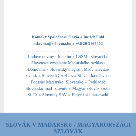
Kontakt: Spoločnosť Slavio
●
Imrich Fuhl
oslovma@oslovma.hu
●
+36 20 3167402
---------------------------------------------------------------------------------------------------------------------------------------------------------------------------
---
----------------------------------------------------------------------------------------------
Ľudové noviny - luno.hu
●
CSSM - slovaci.hu
Slovenské vysielanie Maďarského rozhlasu
Domovina - Slovenský magazín Maď. televízie
rtvs.sk
●
Slovenský rozhlas
●
Slovenská televízia
Počasie
:
Maďarsko
,
Slovensko
●
Prekladač
Slovensko-maď. slovník
●
Magyar-szlovák szótár
SLEX
●
Slovníky SAV
●
Helyesírási tanácsadó
SLOVÁK V MAĎARSKU / MAGYARORSZÁGI
SZLOVÁK