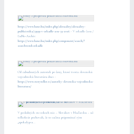
https://www.luno.hu/index.php/aktuality/aktuality-
publicistika/33939-v-zrkadle-asu-33-2026
- V zrkadle času /
ĽuNo-Archív:
https://www.luno.hu/index.php/component/search/?
searchword=zrkadle
Od zabudnutých autoriek po ženy, ktoré tvoria slovenskú
vojvodinskú literatúru dnes -
https://www.storyteller.rs/autorky-slovenska-vojvodinska-
literatura/
V posledných sto rokoch nás – Slovákov v Maďarsku – už
toľkokrát pochovali, že to začína pripomínať rým
„apokalypsa...