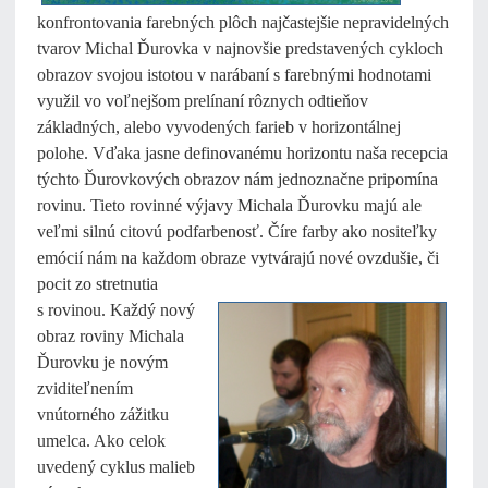
konfrontovania farebných plôch najčastejšie nepravidelných
tvarov Michal Ďurovka v najnovšie predstavených cykloch
obrazov svojou istotou v narábaní s farebnými hodnotami
využil vo voľnejšom prelínaní rôznych odtieňov
základných, alebo vyvodených farieb v horizontálnej
polohe. Vďaka jasne definovanému horizontu naša recepcia
týchto Ďurovkových obrazov nám jednoznačne pripomína
rovinu. Tieto rovinné výjavy Michala Ďurovku majú ale
veľmi silnú citovú podfarbenosť. Číre farby ako nositeľky
emócií nám na každom obraze vytvárajú nové ovzdušie, či
pocit zo stretnutia
s rovinou. Každý nový
obraz roviny Michala
Ďurovku je novým
zviditeľnením
vnútorného zážitku
umelca. Ako celok
uvedený cyklus malieb