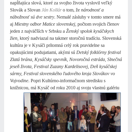
napĺňajúca slová, ktoré za svojho života vyslovil veľký
Slovák a Slovan
Ján Kollár
o tom, že
národnosť a
nábožnosť sú dve sestry
. Nemalé zásluhy v tomto smere má
aj
Miestny odbor Matice slovenskej,
počtom svojich členov
jeden z najväčších v Srbsku a
Ženský spolok kysáčskych
žien,
ktorý nadviazal na takmer storočnú tradíciu. Slovenská
kultúra je v Kysáči prítomná celý rok pravidelne sa
opakujúcimi podujatiami, akými sú
Detský folklórny festival
Zlatá brána, Kysáčsky spevník, Novoročná estráda, Slnečná
jeseň života, Festival Zuzany Kardelisovej, Deň kysáčskej
sármy, Festival slovenského ľudového kroja Slovákov vo
Vojvodine
. Popri Kultúrno-informačnom stredisku s
knižnicou, má Kysáč od roku 2010 aj svoju vlastnú galériu