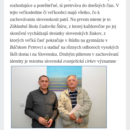
rozhodujúce a potešiteľné, tá pretrváva do dnešných čias. V
tejto veľkodedine či veľkoobci majú všetko, čo k
zachovávaniu slovenskosti patrí. Na prvom mieste je to
Základná škola Ľudovíta Štúra,
z ktorej každoročne po jej
skončení vychádzajú desiatky slovenských žiakov, z
ktorých veľká časť pokračuje v štúdiu na gymnáziu v
Báčskom Petrovci
a stadiaľ na rôznych odboroch vysokých
škôl doma i na Slovensku. Druhým pilierom v zachovávaní
identity je
miestna slovenská evanjelická cirkev
významne