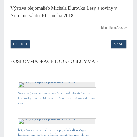
Výstava olejomalieb Michala Ďurovku Lesy a roviny v
Nitre potrvá do 10. januára 2018.
Ján Jančovic
PREDCHÁDZAJÚCI ČLÁNOK: KOVAČICKÉ INSITNÉ UMENIE V LUČENCI
NASLEDUJÚCI
PREDCH.
NASL.
- OSLOVMA -FACEBOOK- OSLOVMA -
Slovenský svet na festivale v Martine 💃 Medzinárodný
krajanský festival MS spojil v Martine Slovákov z domova
i zo...
https://www.oslovma.hu/index.php/sk/kultura/155-
kultura1/1210-festival-v-banke-bohatstvo-naej-slovae