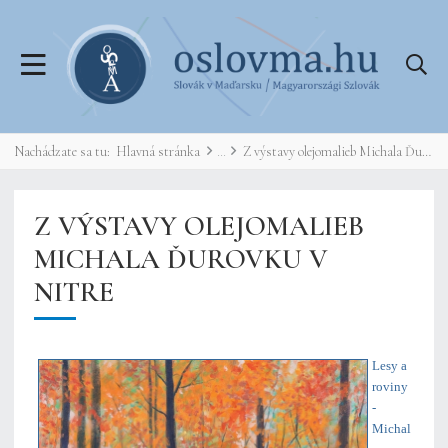
Nachádzate sa tu:
Hlavná stránka
Z výstavy olejomalieb Michala Ďurovku v Nitre
Z VÝSTAVY OLEJOMALIEB
MICHALA ĎUROVKU V
NITRE
Lesy a
roviny
-
Michal