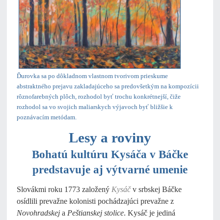
Ďurovka sa po dôkladnom vlastnom tvorivom prieskume
abstraktného prejavu zakladajúceho sa predovšetkým na kompozícii
rôznofarebných plôch, rozhodol byť trochu konkrétnejší, čiže
rozhodol sa vo svojich maliarskych výjavoch byť bližšie k
poznávacím metódam.
Lesy a roviny
Bohatú kultúru Kysáča v Báčke
predstavuje aj výtvarné umenie
Slovákmi roku 1773 založený
Kysáč
v srbskej Báčke
osídlili prevažne kolonisti pochádzajúci prevažne z
Novohradskej
a
Peštianskej stolice
. Kysáč je jediná