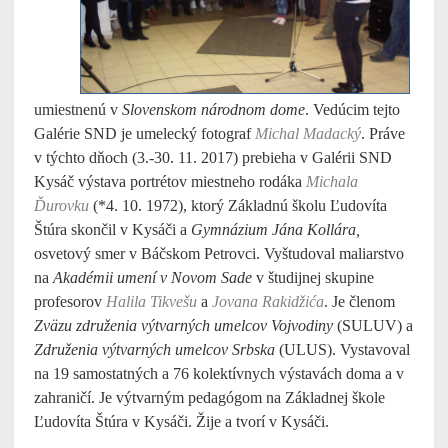
umiestnenú v
Slovenskom národnom dome
. Vedúcim tejto
Galérie SND je umelecký fotograf
Michal Madacký
. Práve
v týchto dňoch (3.-30. 11. 2017) prebieha v Galérii SND
Kysáč výstava portrétov miestneho rodáka
Michala
Ďurovku
(*4. 10. 1972), ktorý Základnú školu Ľudovíta
Štúra skončil v Kysáči a
Gymnázium Jána Kollára,
osvetový smer v Báčskom Petrovci. Vyštudoval maliarstvo
na
Akadémii umení v Novom Sade
v študijnej skupine
profesorov
Halila Tikvešu
a
Jovana Rakidžića
. Je členom
Zväzu združenia výtvarných umelcov Vojvodiny
(SULUV) a
Združenia výtvarných umelcov Srbska
(ULUS). Vystavoval
na 19 samostatných a 76 kolektívnych výstavách doma a v
zahraničí. Je výtvarným pedagógom na Základnej škole
Ľudovíta Štúra v Kysáči. Žije a tvorí v Kysáči.