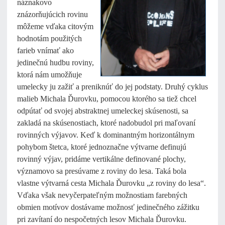
náznakovo
znázorňujúcich rovinu
môžeme vďaka citovým
hodnotám použitých
farieb vnímať ako
jedinečnú hudbu roviny,
ktorá nám umožňuje
umelecky ju zažiť a preniknúť do jej podstaty. Druhý cyklus
malieb Michala Ďurovku, pomocou ktorého sa tiež chcel
odpútať od svojej abstraktnej umeleckej skúsenosti, sa
zakladá na skúsenostiach, ktoré nadobudol pri maľovaní
rovinných výjavov. Keď k dominantným horizontálnym
pohybom štetca, ktoré jednoznačne výtvarne definujú
rovinný výjav, pridáme vertikálne definované plochy,
významovo sa presúvame z roviny do lesa. Taká bola
vlastne výtvarná cesta Michala Ďurovku „z roviny do lesa“.
Vďaka však nevyčerpateľným možnostiam farebných
obmien motívov dostávame možnosť jedinečného zážitku
pri zavítaní do nespočetných lesov Michala Ďurovku.