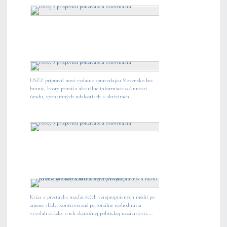
ÚSŽZ pripravil nové vydanie spravodajcu Slovensko bez
hraníc, ktorý prináša aktuálne informácie o činnosti
úradu, významných udalostiach a aktivitách...
Kríza a prestavba maďarských verejnoprávnych médií po
zmene vlády: kontroverzné personálne rozhodnutia
vyvolali otázky o ich skutočnej politickej nezávislosti....