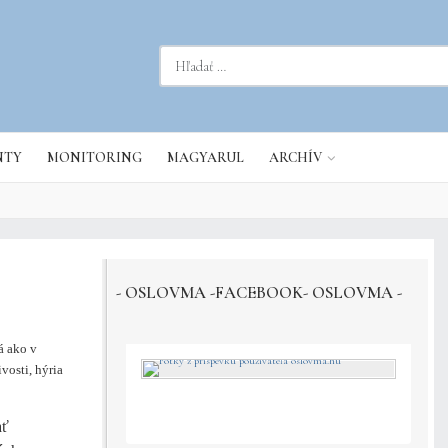
dať...
NTY
MONITORING
MAGYARUL
ARCHÍV
- OSLOVMA -FACEBOOK- OSLOVMA -
ná ako v
vosti, hýria
ať