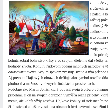
v tom, že v
zručných rú
a paletu a k
začatej prác
dedinský živ
dedinskom ž
si zvolil za
v jednom ko
svojej tvor
dielo príro
kohúta zobral bohatstvo krásy a vo svojom diele mu dal všetky fa
hodnoty života. Kohút v ľudovom podaní mnohých národov je
v
ohlasovateľ svetla
. Svojim spevom zvestuje svetlo a tým príchod
Aj preto na Hajkových obrazoch defiluje ako symbol nového dňa,
plodnosti a mužnosti v rôznych situáciách a prostrediach.
Podobne ako Martin Jonáš, ktorý povýšil svoju tvorbu o výtvarnú 
príbehmi, aj on na svojich obrazoch vymýšľa rôzne príbehy, ktor
menia, ale kohút vždy zostáva. Hajkove kohúty sú stelesnením p
žiadostivosti a hašterivosti a na obrazoch hýria sýtymi a sviežimi 