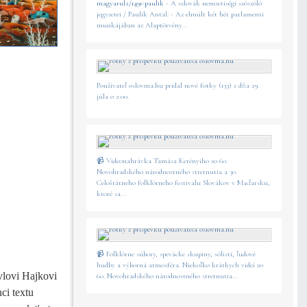
magyarul2/1491-paulik
- A szlovák nemzetiségi szószóló
jegyzetei / Paulik Antal: - Az elmúlt két hét parlamenti
munkájában az Alaptörvény...
Používateľ oslovma.hu pridal nové fotky (133) z dňa 29.
júla o 2:00.
📹 Videonahrávka Tamása Kerényiho zo 60.
Novohradského národnostného stretnutia a 30.
Celoštátneho folklórneho festivalu Slovákov v Maďarsku,
ktoré sa...
📹 Folklórne súbory, spevácke skupiny, sólisti, ľudové
hudby a výborná atmosféra. Niekoľko krátkych videí zo
vlovi Hajkovi
60. Novohradského národnostného stretnutia...
ci textu