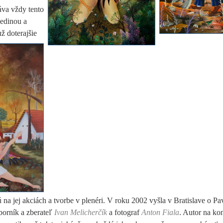
áva vždy tento
dedinou a
už doterajšie
na jej akciách a tvorbe v plenéri. V roku 2002 vyšla v Bratislave o Pa
borník a zberateľ
Ivan Melicherčík
a fotograf
Anton Fiala
. Autor na kon