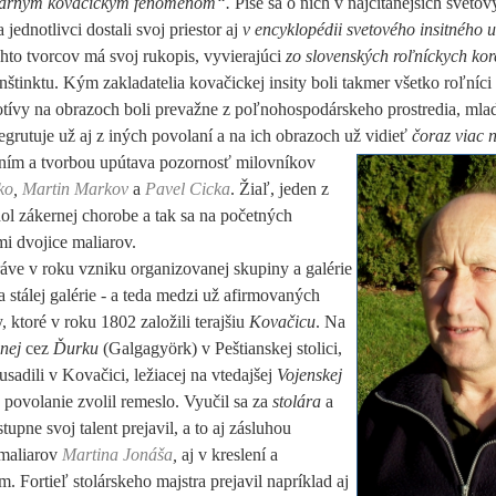
tvarným kovačickým fenoménom“.
Píše sa o nich v najčítanejších sveto
 jednotlivci dostali svoj priestor aj
v encyklopédii svetového insitného 
hto tvorcov má svoj rukopis, vyvierajúci
zo slovenských roľníckych ko
štinktu. Kým zakladatelia kovačickej insity boli takmer všetko roľníci 
tívy na obrazoch boli prevažne z poľnohospodárskeho prostredia, mlad
egrutuje už aj z iných povolaní a na ich obrazoch už vidieť
čoraz viac
ním a tvorbou upútava pozornosť milovníkov
ko
,
Martin Markov
a
Pavel Cicka
. Žiaľ, jeden z
ol zákernej chorobe a tak sa na početných
i dvojice maliarov.
ráve v roku vzniku organizovanej skupiny a galérie
 stálej galérie - a teda medzi už afirmovaných
, ktoré v roku 1802 založili terajšiu
Kovačicu
. Na
inej
cez
Ďurku
(Galgagyörk) v Peštianskej stolici,
sadili v Kovačici, ležiacej na vtedajšej
Vojenskej
e povolanie zvolil remeslo. Vyučil sa za
stolára
a
upne svoj talent prejavil, a to aj zásluhou
 maliarov
Martina Jonáša
,
aj v kreslení a
om.
Fortieľ stolárskeho majstra prejavil napríklad aj