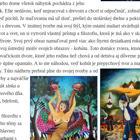
 jeho dome všetok nábytok pochádza z jeho
k. Ešte nedávno, keď nepracoval s drevom a chcel si odpočinúť, zobral 
eď pocítil, že maľovania má už dosť, prešiel do stolárskej dielne a pokr
i s drevom. V insitnej tvorbe má svoj štýl, kým ostatní maliari stvárňuj
ot a svet, on si vytvoril vlastný prístup a filozofiu, ktorá je iná ako v 
ivote. Svoj prvý obraz namaľoval pred viac ako štyrmi desiatkami rok
 svoj ústredný motív svojich obrazov -
kohúta
. Toto domáce zviera, ktor
vačickom dvore, ktoré jeho rodina tiež chová a od detstva aj dôverne 
be úplne opantalo. A to nie náhodou, veď kohút je prepychový tvor a ma
dy. Túto nádheru prebral plne do
svojej tvorby a od
rby a najväčšie
ták slnka a
 nového dňa.
 bdelosti,
filozofiu s
ého témy sa
ohlavnej
farbami s