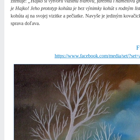
zhrňuje:
„Hajko si vytvoril vlastnú tvarovú, farebnú i námetovú g
je Hajko! Jeho prototyp kohúta je bez výnimky kohút s rodným l
kohúta aj na svojej vizitke a pečiatke. Navyše je jediným kovač
sprava doľava.
F
https://www.facebook.com/media/set/?s