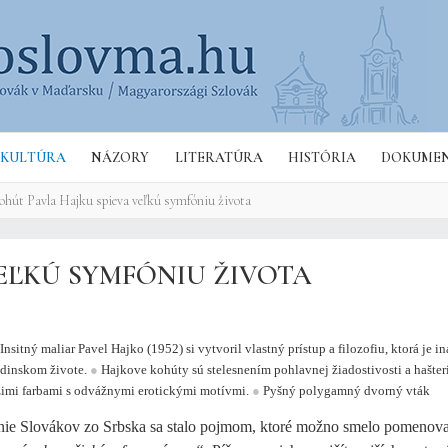
Hľa
KULTÚRA
NÁZORY
LITERATÚRA
HISTÓRIA
DOKUME
ohút Pavla Hajku spieva veľkú symfóniu života
EĽKÚ SYMFÓNIU ŽIVOTA
Insitný maliar Pavel Hajko (1952) si vytvoril vlastný prístup a filozofiu, ktorá je i
dinskom živote.
●
Hajkove kohúty sú stelesnením pohlavnej žiadostivosti a hašteri
žimi farbami s odvážnymi erotickými motívmi.
●
Pyšný polygamný dvorný vták
nie Slovákov zo Srbska sa stalo pojmom, ktoré možno smelo pomenov