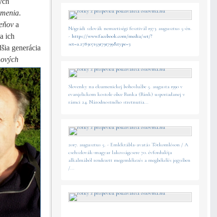
vých
umenia
.
reňov
a
Nógrádi szlovák nemzetiségi fesztivál 1973. augusztus 5-én.
a ich
-
https://www.facebook.com/media/set/?
set=a.2783071591791799&type=3
šia generácia
nových
Slovenky na ekumenickej bohoslužbe 5. augusta 1990 v
evanjelickom kostole obce Banka (Bánk) usporiadanej v
rámci 24. Národnostného stretnutia...
2017. augusztus 5. - Emléktábla-avatás Tótkomlóson / A
csehszlovák-magyar lakosságcsere 70. évfordulója
alkalmából rendezett megemlékezés a megbékélés jegyében
/...