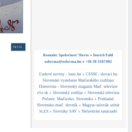
NASLEDUJÚCI ČLÁNOK: PRESÍDLENCI - NE/PRIJATÍ VLASŤOU / ZAHOJI
NASL.
Kontakt: Spoločnosť Slavio
●
Imrich Fuhl
oslovma@oslovma.hu
●
+36 20 3167402
---------------------------------------------------------------------------------------------------------------------------------------------------------------------------
---
----------------------------------------------------------------------------------------------
Ľudové noviny - luno.hu
●
CSSM - slovaci.hu
Slovenské vysielanie Maďarského rozhlasu
Domovina - Slovenský magazín Maď. televízie
rtvs.sk
●
Slovenský rozhlas
●
Slovenská televízia
Počasie
:
Maďarsko
,
Slovensko
●
Prekladač
Slovensko-maď. slovník
●
Magyar-szlovák szótár
SLEX
●
Slovníky SAV
●
Helyesírási tanácsadó