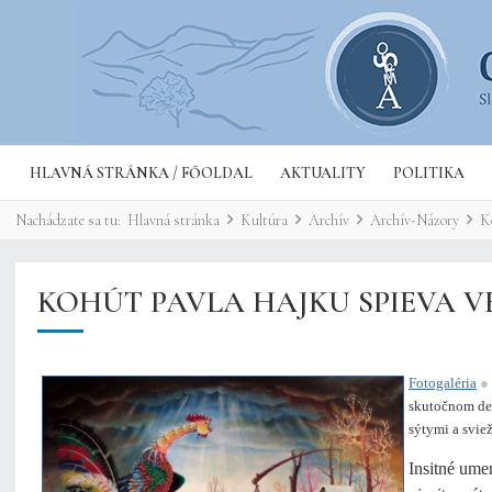
HLAVNÁ STRÁNKA / FŐOLDAL
AKTUALITY
POLITIKA
Nachádzate sa tu:
Hlavná stránka
Kultúra
Archív
Archív-Názory
K
KOHÚT PAVLA HAJKU SPIEVA V
Fotogaléria
●
skutočnom de
sýtymi a svie
Insitné ume