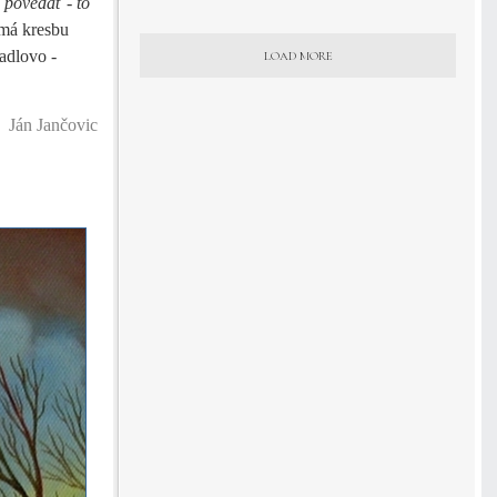
 povedať - to
 má kresbu
adlovo -
LOAD MORE
Ján Jančovic