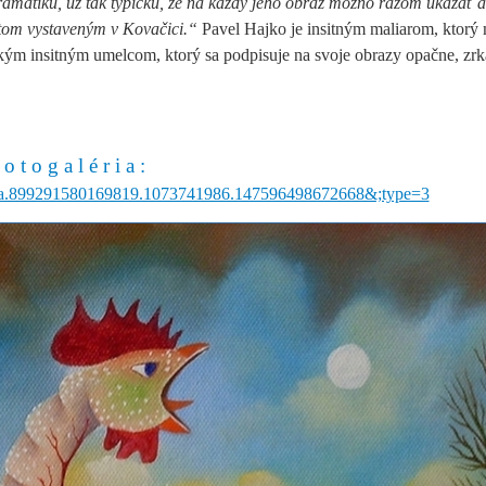
ramatiku, už tak typickú, že na každý jeho obraz možno razom ukázať a
istom vystaveným v Kovačici.“
Pavel Hajko je insitným maliarom, ktorý
ickým insitným umelcom, ktorý sa podpisuje na svoje obrazy opačne, zrk
 o t o g a l é r i a :
et=a.899291580169819.1073741986.147596498672668&;type=3