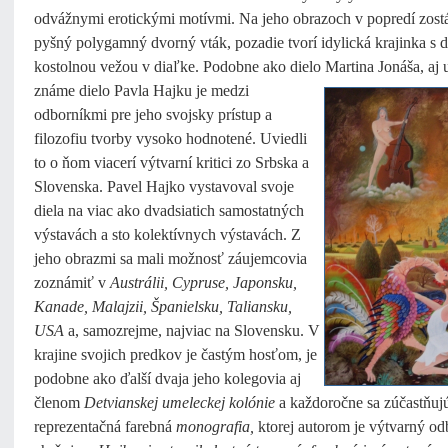
odvážnymi erotickými motívmi. Na jeho obrazoch v popredí zost
pyšný polygamný dvorný vták, pozadie tvorí idylická krajinka s 
kostolnou vežou v diaľke. Podobne ako dielo Martina Jonáša, aj
známe dielo Pavla Hajku je medzi
odborníkmi pre jeho svojsky prístup a
filozofiu tvorby vysoko hodnotené. Uviedli
to o ňom viacerí výtvarní kritici zo Srbska a
Slovenska. Pavel Hajko vystavoval svoje
diela na viac ako dvadsiatich samostatných
výstavách a sto kolektívnych výstavách. Z
jeho obrazmi sa mali možnosť záujemcovia
zoznámiť v
Austrálii, Cypruse, Japonsku,
Kanade, Malajzii, Španielsku, Taliansku,
USA
a, samozrejme, najviac na Slovensku. V
krajine svojich predkov je častým hosťom, je
podobne ako ďalší dvaja jeho kolegovia aj
členom
Detvianskej umeleckej kolónie
a každoročne sa zúčastňujú 
reprezentačná farebná
monografia,
ktorej autorom je výtvarný od