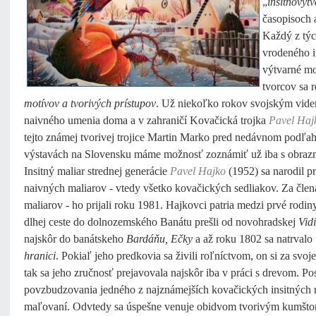
„
insitnový
časopisoch a
Každý z týc
vrodeného in
výtvarné mo
tvorcov sa r
motívov a tvorivých prístupov
. Už niekoľko rokov svojským vide
naivného umenia doma a v zahraničí Kovačická trojka
Pavel Haj
tejto známej tvorivej trojice Martin Marko pred nedávnom podľah
výstavách na Slovensku máme možnosť zoznámiť už iba s obrazm
Insitný maliar strednej generácie
Pavel Hajko
(1952) sa narodil p
naivných maliarov - vtedy všetko kovačických sedliakov. Za člena
maliarov - ho prijali roku 1981. Hajkovci patria medzi prvé rodiny
dlhej ceste do dolnozemského Banátu prešli od novohradskej
Vid
najskôr do banátskeho
Bardáňu, Ečky
a až roku 1802 sa natrvalo u
hranici
. Pokiaľ jeho predkovia sa živili roľníctvom, on si za svoj
tak sa jeho zručnosť prejavovala najskôr iba v práci s drevom. Post
povzbudzovania jedného z najznámejších kovačických insitných
maľovaní. Odvtedy sa úspešne venuje obidvom tvorivým kumšt