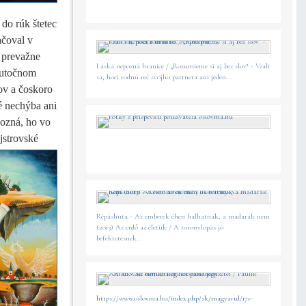
do rúk štetec
ačoval v
ú prevažne
Láska nepozná hranice / „Rozumieme si aj bez slov“ - Vzali
skutočnom
sa, hoci rodnú reč svojho partnera ani jeden...
ov a čoskoro
é nechýba ani
pozná, ho vo
jstrovské
Répáshuta - Az emberek éhen halhatnak, a madarak nem
(2013) Az erdő az életük / A toronylopás jó
befektetésnek...
https://www.oslovma.hu/index.php/sk/magyarul/171-