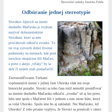
Ilustračné snímky Imricha Fuhla
Odbúranie jednej stereotypie
Slovákov žijúcich na území
dnešného Maďarska je zvykom
nazývať dolnozemskými
Slovákmi, ktorí sa sem
prisťahovali odkiaľsi zvonku. Tu
im vraj vytvorili dobré životné
podmienky na miestach, kde pred
tureckou okupáciou žili Maďari,
a preto z akejsi „vďaky“ by sa
skôr či neskôr mali pomaďarčiť.
Znovuosídľovanie Turkami
vyplienených území v južnej časti Uhorska však má svoje
historické pozadie. Slováci sa toho času totiž nemohli presídľovať
na územie dnešného Maďarska odkiaľsi „zvonku“ už aj len preto,
lebo sme spolu s Maďarmi žili v jednom a tom istom štáte, ktorý
sa volal Uhorsko. Spolu sme ho aj zakladali. Nie Maďarsko, lež
Uhorsko! Z toho priamo vyplýva, že Slováci sa presúvali v rámci