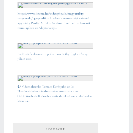
https://www.oslovma.hu/index.php/sk/magyarul/171-
magyarul2/1491-paulik
- A szlovák nemzetiségi szószóló
jegyzetei / Paulik Antal: - Az elmúlt két hét parlamenti
munkájában az Alaptörvény...
Používateľ oslovma.hu pridal nové fotky (133) z dňa 29.
júla o 2:00.
📹 Videonahrávka Tamása Kerényiho zo 60.
Novohradského národnostného stretnutia a 30.
Celoštátneho folklórneho festivalu Slovákov v Maďarsku,
ktoré sa...
LOAD MORE