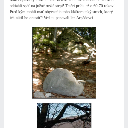
odtiahli späť na južné ruské stepi! Tatári prídu až o 60-70 rokov!
Pred kým mohli mať obyvatelia toho kláštora taký strach, ktorý
ich nútil ho opustiť? Veď tu panovali len Arpádovci.