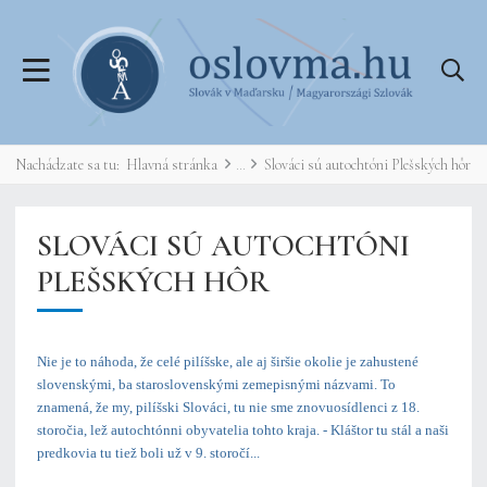
Nachádzate sa tu:
Hlavná stránka
Slováci sú autochtóni Plešských hôr
SLOVÁCI SÚ AUTOCHTÓNI
PLEŠSKÝCH HÔR
Nie je to náhoda, že celé pilíšske, ale aj širšie okolie je zahustené
slovenskými, ba staroslovenskými zemepisnými názvami. To
znamená, že my, pilíšski Slováci, tu nie sme znovuosídlenci z 18.
storočia, lež autochtónni obyvatelia tohto kraja. - Kláštor tu stál a naši
predkovia tu tiež boli už v 9. storočí...