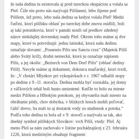
že naša dedina tu existovala aj pred tureckou okupáciou a volala sa
Pleš. Čiže nie preto nás nazývajú Pilíšanmi, lebo žijeme pod
Pilíšom, lež preto, lebo naša dedina sa kedysi volala Pleš! Medzi
ľuďmi, ktorí pilíšsku oblasť po tureckej dobe znovu osídlili, boli
aj takí potomkovia, ktorí v pamäti nosili od predkov zdedený
názov niekdajšej slovenskej osady Pleš. Okrem toho máme aj dve
mapy, ktoré to potvrdzujú: jednu latinskú, ktorá našu dedinu
označuje slovami: „Possessio Pilis seu Sancta crux“ (Majetok Pilíš
alebo Svätý kríž), druhú nemeckú, ktorá ju označuje nápisom
Pilis, a jej okolie: „Bezierch von Dem Dorf Pilis“ (oblasť dediny
Pilíš). Navyše máme aj dokument, dokonca maďarský, ktorí tvrdí,
že: „V chotári Mlynkov pri vykopávkach v r. 1967 odhalili stopy
po dedine z 9.-11. storočia. Dedina mohla byť rozsiahla, jej domy
z váľkových tehál boli husto umiestené. Keďže to bolo na mieste
medzi Pilíšom a Hlbokým potokom, jej obyvatelia mali miesto na
obrábanie pôdy, chov dobytka, v blízkych lesoch mohli poľovať,
ťažiť drevo, ba mali tu aj dostatok vody zo studienok a potoka.“
Podľa toho dedina tu bola už v 9. storočí a nazývala sa tak, ako
dnešný symbol pilíšskych Slovákov: vrch Pilíš, vtedy: Pleš. Aj
meno Pleš sa nám zachovalo v listine pochádzajúcej z 23. februára
1226, ktorá medziiným obsahuje fragment: