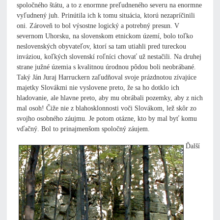
spoločného štátu, a to z enormne preľudneného severu na enormne
vyľudnený juh. Prinútila ich k tomu situácia, ktorú nezapríčinili
oni. Zároveň to bol výsostne logický a potrebný presun. V
severnom Uhorsku, na slovenskom etnickom území, bolo toľko
neslovenských obyvateľov, ktorí sa tam utiahli pred tureckou
inváziou, koľkých slovenskí roľníci chovať už nestačili. Na druhej
strane južné územia s kvalitnou úrodnou pôdou boli neobrábané.
Taký Ján Juraj Harruckern zaľudňoval svoje prázdnotou zívajúce
majetky Slovákmi nie vyslovene preto, že sa ho dotklo ich
hladovanie, ale hlavne preto, aby mu obrábali pozemky, aby z nich
mal osoh! Čiže nie z blahosklonnosti voči Slovákom, lež skôr zo
svojho osobného záujmu. Je potom otázne, kto by mal byť komu
vďačný. Bol to prinajmenšom spoločný záujem.
Ďalší