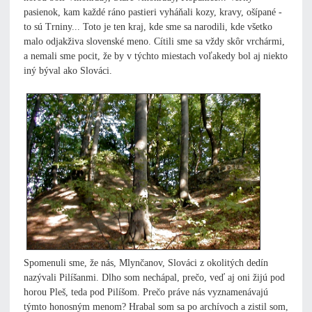
pasienok, kam každé ráno pastieri vyháňali kozy, kravy, ošípané -
to sú Trniny... Toto je ten kraj, kde sme sa narodili, kde všetko
malo odjakživa slovenské meno. Cítili sme sa vždy skôr vrchármi,
a nemali sme pocit, že by v týchto miestach voľakedy bol aj niekto
iný býval ako Slováci.
Spomenuli sme, že nás, Mlynčanov, Slováci z okolitých dedín
nazývali Pilíšanmi. Dlho som nechápal, prečo, veď aj oni žijú pod
horou Pleš, teda pod Pilíšom. Prečo práve nás vyznamenávajú
týmto honosným menom? Hrabal som sa po archívoch a zistil som,