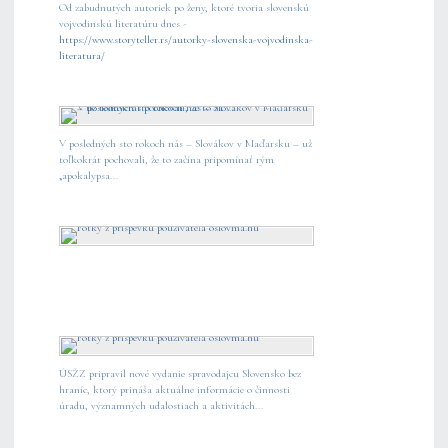
Od zabudnutých autoriek po ženy, ktoré tvoria slovenskú
vojvodinskú literatúru dnes -
https://www.storyteller.rs/autorky-slovenska-vojvodinska-
literatura/
V posledných sto rokoch nás – Slovákov v Maďarsku – už
toľkokrát pochovali, že to začína pripomínať rým
„apokalypsa...
ÚSŽZ pripravil nové vydanie spravodajcu Slovensko bez
hraníc, ktorý prináša aktuálne informácie o činnosti
úradu, významných udalostiach a aktivitách...