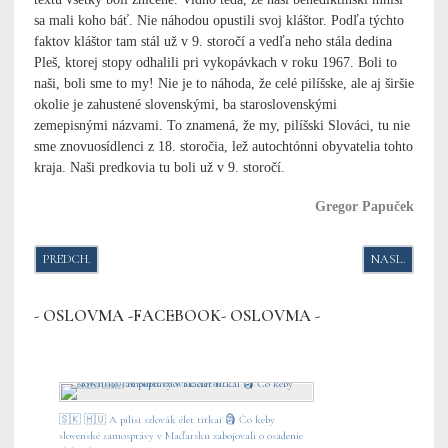
sa mali koho báť. Nie náhodou opustili svoj kláštor. Podľa týchto
faktov kláštor tam stál už v 9. storočí a vedľa neho stála dedina
Pleš, ktorej stopy odhalili pri vykopávkach v roku 1967. Boli to
naši, boli sme to my! Nie je to náhoda, že celé pilíšske, ale aj širšie
okolie je zahustené slovenskými, ba staroslovenskými
zemepisnými názvami. To znamená, že my, pilíšski Slováci, tu nie
sme znovuosídlenci z 18. storočia, lež autochtónni obyvatelia tohto
kraja. Naši predkovia tu boli už v 9. storočí.
Gregor Papuček
PREDCHÁDZAJÚCI ČLÁNOK: MEDZI OCHOTNÝMI SLOVÁKMI VO VEĽKEJ 
NASLEDUJÚCI
PREDCH.
NASL.
- OSLOVMA -FACEBOOK- OSLOVMA -
🇸🇰 🇭🇺 A pilisi szlovák élet titkai 🗿 Čo keby
slovenské samosprávy v Maďarsku zabojovali o osadenie