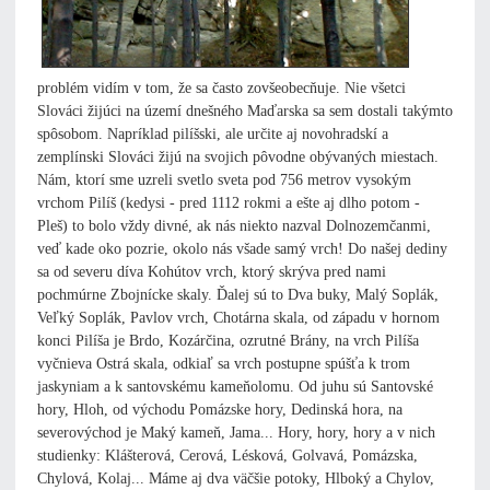
problém vidím v tom, že sa často zovšeobecňuje. Nie všetci
Slováci žijúci na území dnešného Maďarska sa sem dostali takýmto
spôsobom. Napríklad pilíšski, ale určite aj novohradskí a
zemplínski Slováci žijú na svojich pôvodne obývaných miestach.
Nám, ktorí sme uzreli svetlo sveta pod 756 metrov vysokým
vrchom Pilíš (kedysi - pred 1112 rokmi a ešte aj dlho potom -
Pleš) to bolo vždy divné, ak nás niekto nazval Dolnozemčanmi,
veď kade oko pozrie, okolo nás všade samý vrch! Do našej dediny
sa od severu díva Kohútov vrch, ktorý skrýva pred nami
pochmúrne Zbojnícke skaly. Ďalej sú to Dva buky, Malý Soplák,
Veľký Soplák, Pavlov vrch, Chotárna skala, od západu v hornom
konci Pilíša je Brdo, Kozárčina, ozrutné Brány, na vrch Pilíša
vyčnieva Ostrá skala, odkiaľ sa vrch postupne spúšťa k trom
jaskyniam a k santovskému kameňolomu. Od juhu sú Santovské
hory, Hloh, od východu Pomázske hory, Dedinská hora, na
severovýchod je Maký kameň, Jama... Hory, hory, hory a v nich
studienky: Klášterová, Cerová, Lésková, Golvavá, Pomázska,
Chylová, Kolaj... Máme aj dva väčšie potoky, Hlboký a Chylov,