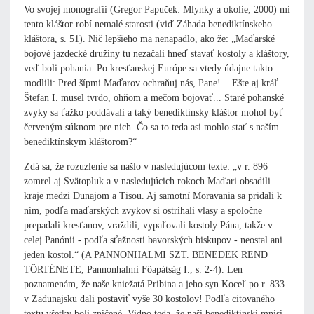
Vo svojej monografii (Gregor Papuček: Mlynky a okolie, 2000) mi
tento kláštor robí nemalé starosti (viď Záhada benediktínskeho
kláštora, s. 51). Nič lepšieho ma nenapadlo, ako že: „Maďarské
bojové jazdecké družiny tu nezačali hneď stavať kostoly a kláštory,
veď boli pohania. Po kresťanskej Európe sa vtedy údajne takto
modlili: Pred šípmi Maďarov ochraňuj nás, Pane!... Ešte aj kráľ
Štefan I. musel tvrdo, ohňom a mečom bojovať... Staré pohanské
zvyky sa ťažko poddávali a taký benediktínsky kláštor mohol byť
červeným súknom pre nich. Čo sa to teda asi mohlo stať s naším
benediktínskym kláštorom?“
Zdá sa, že rozuzlenie sa našlo v nasledujúcom texte: „v r. 896
zomrel aj Svätopluk a v nasledujúcich rokoch Maďari obsadili
kraje medzi Dunajom a Tisou. Aj samotní Moravania sa pridali k
nim, podľa maďarských zvykov si ostrihali vlasy a spoločne
prepadali kresťanov, vraždili, vypaľovali kostoly Pána, takže v
celej Panónii - podľa sťažnosti bavorských biskupov - neostal ani
jeden kostol.“ (A PANNONHALMI SZT. BENEDEK REND
TÖRTÉNETE, Pannonhalmi Főapátság I., s. 2-4). Len
poznamenám, že naše kniežatá Pribina a jeho syn Koceľ po r. 833
v Zadunajsku dali postaviť vyše 30 kostolov! Podľa citovaného
textu všetky boli zničené. Vidno teda, že naši benediktínski mnísi