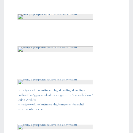
https://www.luno.hu/index.php/aktuality/aktuality-
publicistika/33939-v-zrkadle-asu-33-2026
- V zrkadle času /
ĽuNo-Archív:
https://www.luno.hu/index.php/component/search/?
searchword=zrkadle