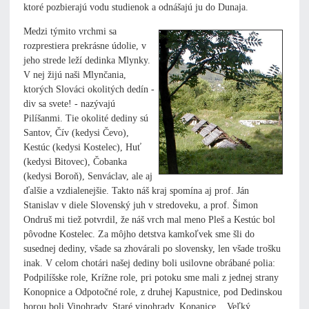
ktoré pozbierajú vodu studienok a odnášajú ju do Dunaja.
Medzi týmito vrchmi sa
rozprestiera prekrásne údolie, v
jeho strede leží dedinka Mlynky.
V nej žijú naši Mlynčania,
ktorých Slováci okolitých dedín -
div sa svete! - nazývajú
Pilíšanmi. Tie okolité dediny sú
Santov, Čív (kedysi Čevo),
Kestúc (kedysi Kostelec), Huť
(kedysi Bitovec), Čobanka
(kedysi Boroň), Senváclav, ale aj
ďalšie a vzdialenejšie. Takto náš kraj spomína aj prof. Ján
Stanislav v diele Slovenský juh v stredoveku, a prof. Šimon
Ondruš mi tiež potvrdil, že náš vrch mal meno Pleš a Kestúc bol
pôvodne Kostelec. Za môjho detstva kamkoľvek sme šli do
susednej dediny, všade sa zhovárali po slovensky, len všade trošku
inak. V celom chotári našej dediny boli usilovne obrábané polia:
Podpilíšske role, Krížne role, pri potoku sme mali z jednej strany
Konopnice a Odpotočné role, z druhej Kapustnice, pod Dedinskou
horou boli Vinohrady, Staré vinohrady, Kopanice... Veľký