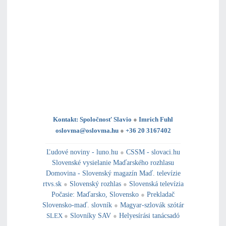
Kontakt: Spoločnosť Slavio
●
Imrich Fuhl
oslovma@oslovma.hu
●
+36 20 3167402
---------------------------------------------------------------------------------------------------------------------------------------------------------------------------
---
----------------------------------------------------------------------------------------------
Ľudové noviny - luno.hu
●
CSSM - slovaci.hu
Slovenské vysielanie Maďarského rozhlasu
Domovina - Slovenský magazín Maď. televízie
rtvs.sk
●
Slovenský rozhlas
●
Slovenská televízia
Počasie
:
Maďarsko
,
Slovensko
●
Prekladač
Slovensko-maď. slovník
●
Magyar-szlovák szótár
SLEX
●
Slovníky SAV
●
Helyesírási tanácsadó