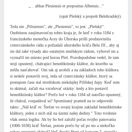
„... abbas Plesiensis et prepositus Albensis...“
(opát Plešský a prepošt Belehradský).
Teda nie „Pilisiensis“, ale „Plesiensis“, to jest: „Plešský“.
Osobitnou zaujímavosťou tohto kraja je, že keď v roku 1184 z
francúzskeho mestečka Acey do Uhorska prišli predstavitelia
cisterciánskeho rádu a požiadali uhorského kráľa Belu III., aby aj
im dal také výsady ako ostatným mníšskym rádom, vyhovel im a
vyznačil im miesto pod horou Pleš. Pravdepodobne vedel, že tam
stojí opustený, chátrajúci benediktínsky kláštor, do ktorého sa
môžu nasťahovať. Oni tak aj urobili a na základoch toho kláštora
si neskôr postavili svoj, teda už cisterciánsky kláštor, ktorý sa
postupom času stal strediskom niekdajšej Pilíšskej župy. Keď som
to skúmal, začali ma vzrušovať otázky: kedy a kto postavil
benediktínsky kláštor? Prečo bol v roku 1184 už natoľko opustený,
že chátral, rozpadával sa? Spomínaný prameň na to odpovedá
takto: „Náš kráľ sv. Štefan vo svojej krajine zakladal benediktínske
kláštory, jeden z nich stál na území našej dediny.“ Toto tvrdenie
však nemá logiku. Ak by ho bol založil počas svojho panovania
(1000-1038) kráľ Štefan, potom prečo by už po sto a niekoľko
rokov opustený chátral? Veď divokí Huni už koncom 5. storočia