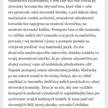
vlastenectva vychovaného, v tom čase síce ešte zväčša po
slovensky hovoriaceho obyvateľstva, ktoré však v sebe
nevypestovalo silnú slovenskú identitu, a pod tlakom silnej
maďarizácie
vznikla archaická, nemoderná národnostná
komunita
bez napojenia na modernú slovenčinu, na
modernú slovenskú kultúru. Postupom času si táto komunita
vo väčšine našich obcí vymenila svoj jazyk za maďarčinu,
prevzala z nej moderné výrazy a postupne prestala na
verejnosti používať svoj materinský jazyk. Za dve
desaťročia medzivojnového mierového obdobia zoslabla vo
svojej slovenskosti natoľko, že
po výmene obyvateľstva po
druhej svetovej vojne už nedokázala plnohodnotne ožiť
.
Napriek postupnej zmene národnostnej politiky Maďarska
po sto rokoch zostali tu len trosky kedysi, ako to vidieť
napríklad zo stavaného dedičstva našich predchodcov, silnej
slovenskej komunity. Teraz je na nás, aby sme využitím
dostupných možností vybudovali čo najstabilnejšiu bázu pre
zachovanie svojich kultúrnych hodnôt. K tomu patrí
sieť
slovenských škôl,
ktorej zárodky vytvorila Celoštátna