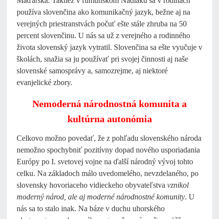
Maďarska. Taktiež v rumunskom Nadlaku sa v rodinách
používa slovenčina ako komunikačný jazyk, bežne aj na
verejných priestranstvách počuť ešte stále zhruba na 50
percent slovenčinu. U nás sa už z verejného a rodinného
života slovenský jazyk vytratil. Slovenčina sa ešte vyučuje v
školách, snažia sa ju používať pri svojej činnosti aj naše
slovenské samosprávy a, samozrejme, aj niektoré
evanjelické zbory.
Nemoderná národnostná komunita a
kultúrna autonómia
Celkovo možno povedať, že z pohľadu slovenského národa
nemožno spochybniť pozitívny dopad nového usporiadania
Európy po I. svetovej vojne na ďalší národný vývoj tohto
celku. Na základoch málo uvedomelého, nevzdelaného, po
slovensky hovoriaceho vidieckeho obyvateľstva
vznikol
moderný národ, ale aj moderné národnostné komunity
. U
nás sa to stalo inak. Na báze v duchu uhorského