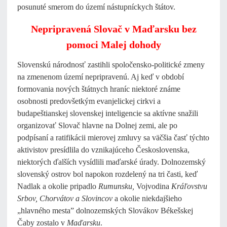
posunuté smerom do území nástupníckych štátov.
Nepripravená Slovač v Maďarsku bez
pomoci Malej dohody
Slovenskú národnosť zastihli spoločensko-politické zmeny
na zmenenom území nepripravenú. Aj keď v období
formovania nových štátnych hraníc niektoré známe
osobnosti predovšetkým evanjelickej cirkvi a
budapeštianskej slovenskej inteligencie sa aktívne snažili
organizovať Slovač hlavne na Dolnej zemi, ale po
podpísaní a ratifikácii mierovej zmluvy sa väčšia časť týchto
aktivistov presídlila do vznikajúceho Československa,
niektorých ďalších vysídlili maďarské úrady. Dolnozemský
slovenský ostrov bol napokon rozdelený na tri časti, keď
Nadlak a okolie pripadlo
Rumunsku,
Vojvodina
Kráľovstvu
Srbov, Chorvátov a Slovincov
a okolie niekdajšieho
„hlavného mesta” dolnozemských Slovákov Békešskej
Čaby zostalo v
Maďarsku
.