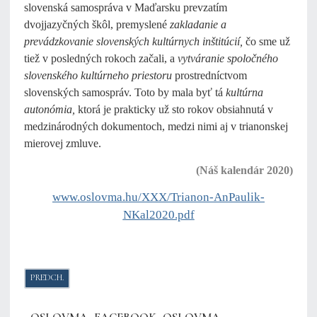
slovenská samospráva v Maďarsku prevzatím
dvojjazyčných škôl, premyslené
zakladanie a
prevádzkovanie slovenských kultúrnych inštitúcií,
čo sme už
tiež v posledných rokoch začali, a
vytváranie spoločného
slovenského kultúrneho priestoru
prostredníctvom
slovenských samospráv. Toto by mala byť tá
kultúrna
autonómia,
ktorá je prakticky už sto rokov obsiahnutá v
medzinárodných dokumentoch, medzi nimi aj v trianonskej
mierovej zmluve.
(Náš kalendár 2020)
www.oslovma.hu/XXX/Trianon-AnPaulik-
NKal2020.pdf
PREDCHÁDZAJÚCI ČLÁNOK: SLOVANSKÉ / SLOVENSKÉ KORENE VZNIK
PREDCH.