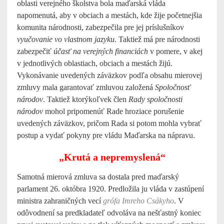
oblasti verejného školstva bola maďarská vláda
napomenutá, aby v obciach a mestách, kde žije početnejšia
komunita národnosti, zabezpečila pre jej príslušníkov
vyučovanie vo vlastnom jazyku
. Taktiež má pre národnosti
zabezpečiť
účasť na verejných financiách
v pomere, v akej
v jednotlivých oblastiach, obciach a mestách žijú.
Vykonávanie uvedených záväzkov podľa obsahu mierovej
zmluvy mala garantovať zmluvou založená
Spoločnosť
národov
. Taktiež ktorýkoľvek člen
Rady spoločnosti
národov
mohol pripomenúť Rade hroziace porušenie
uvedených záväzkov, pričom Rada si potom mohla vybrať
postup a vydať pokyny pre vládu Maďarska na nápravu.
„Krutá a nepremyslená“
Samotná mierová zmluva sa dostala pred maďarský
parlament 26. októbra 1920. Predložila ju vláda v zastúpení
ministra zahraničných vecí
grófa Imreho Csákyho
. V
odôvodnení sa predkladateľ odvoláva na nešťastný koniec