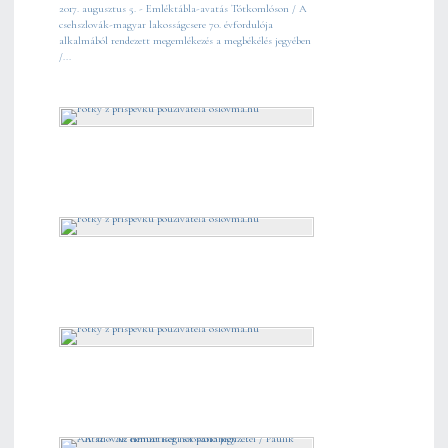
2017. augusztus 5. - Emléktábla-avatás Tótkomlóson / A
csehszlovák-magyar lakosságcsere 70. évfordulója
alkalmából rendezett megemlékezés a megbékélés jegyében
/...