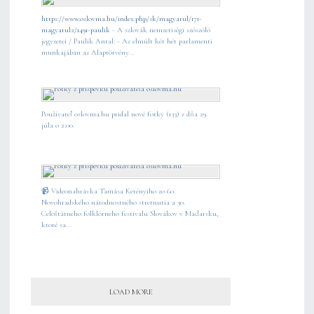
https://www.oslovma.hu/index.php/sk/magyarul/171-
magyarul2/1491-paulik
- A szlovák nemzetiségi szószóló
jegyzetei / Paulik Antal: - Az elmúlt két hét parlamenti
munkájában az Alaptörvény...
Používateľ oslovma.hu pridal nové fotky (133) z dňa 29.
júla o 2:00.
📹 Videonahrávka Tamása Kerényiho zo 60.
Novohradského národnostného stretnutia a 30.
Celoštátneho folklórneho festivalu Slovákov v Maďarsku,
ktoré sa...
LOAD MORE