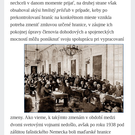
nechceli v danom momente prijať, na druhej strane však
obsahoval akýsi
hmlistý prísľub
v prípade, keby po
prekontrolovaní hraníc na konkrétnom mieste vznikla
potreba zmeniť zmluvou určené hranice, v záujme ich
pokojnej úpravy členovia dohodových a spojeneckých
mocností môžu ponúknuť
svoju spoluprácu pri vypracovaní
zmeny. Ako vieme, k takýmto zmenám v období medzi
dvomi svetovými vojnami nedošlo, avšak po roku 1938 pod
záštitou fašistického Nemecka boli maďarské hranice