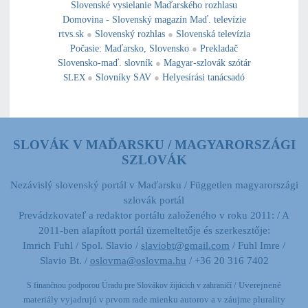
Slovenské vysielanie Maďarského rozhlasu
Domovina - Slovenský magazín Maď. televízie
rtvs.sk
●
Slovenský rozhlas
●
Slovenská televízia
Počasie
:
Maďarsko
,
Slovensko
●
Prekladač
Slovensko-maď. slovník
●
Magyar-szlovák szótár
SLEX
●
Slovníky SAV
●
Helyesírási tanácsadó
SLOVÁK V MAĎARSKU / MAGYARORSZÁGI
SZLOVÁK
Nezávislý slovenský portál v Maďarsku / Független magyarországi
szlovák portál
Prevádzkovateľ a redaktor portálu založeného v roku 2011: / A
2011-ben alapított portál üzemeltetője és szerkesztője:
Imrich Fuhl / Spol. Slavio /
slaviobt@gmail.com
/ Fuhl Imre /
Slavio Bt. /
oslovma@oslovma.hu
/ +36 20 316 7402
/ Uverejnené
S finančnou podporou Úradu pre Slovákov žijúcich v zahraničí
materiály vyjadrujú v prvom rade mienku autorov a v záujme plurality