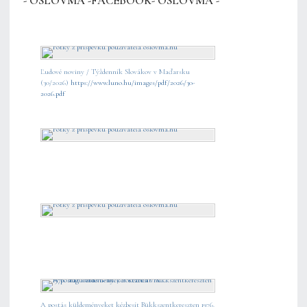
- OSLOVMA -FACEBOOK- OSLOVMA -
Ľudové noviny / Týždenník Slovákov v Maďarsku
(30/2026)
https://www.luno.hu/images/pdf/2026/30-
2026.pdf
A postás küldeményeket kézbesít Bükkszentkereszten 1976.