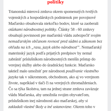
politiky
Trianonská mierová zmluva okrem spomenutých tvrdých
vojenských a hospodárskych podmienok pre povojnové
Maďarsko obsahovala niekoľko bodov, ktoré sa zaoberali
otázkami národnostnej politiky
. Články 58 - 60 zmluvy
obsahujú povinnosti pre maďarskú vládu
zabezpečiť svojim
nemaďarským občanom rovnosť pred súdmi a zákonom bez
ohľadu na ich „rasu, jazyk alebo národnosť”
. Nemaďarský
materinský jazyk podľa prijatých predpisov by nemal
zabrániť príslušníkom národnostných menšín prístup do
verejnej služby alebo do úradníckej funkcie. Maďarsko
taktiež malo umožniť pre národnosti
používanie vlastného
jazyka
tak v súkromnom, obchodnom, ako aj vo verejnom
živote, napríklad v tlači či na verejných zhromaždeniach.
Čo sa týka školstva, tam na jednej strane zmluva zaväzuje
vládu Maďarska, aby umožnila svojim obyvateľom,
príslušníkom inej národnosti ako maďarskej,
aby si
zakladali vlastné školy a iné ustanovizne
. Okrem toho v