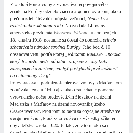
V období konca vojny a vypracúvania povojnového
zriadenia Európy odznelo viacero argumentov o tom, ako a
prečo rozdeliť bývalé európske veľmoci,
Nemecko
a
rakúsko-uhorskú monarchiu
. Na základe 14 bodov
amerického prezidenta
Woodrova Wilsona
,
uverejnených
18. januára 1918, postupne sa dostal do popredia
princíp
sebaurčenia národov strednej Európy
. Jeho bod č. 10
obsahoval vetu, podľa ktorej
„Národom Rakúsko-Uhorska,
ktorých miesto medzi národmi, prajeme si, aby bolo
zabezpečené a zaistené, má byť poskytnutá prvá možnosť
na autonómny vývoj”
.
Pri vypracovaní podmienok mierovej zmluvy s Maďarskom
zohrávala nemalú úlohu aj snaha o zanechanie pomerne
vyrovnaného počtu predovšetkým Slovákov na území
Maďarska a Maďarov na území novovznikajúceho
Československa
. Proti tomuto faktu sa obyčajne stretávame
s argumentáciou, ktorá sa odvoláva na výsledky sčítania
obyvateľstva z roku 1920. Je fakt, že v tom roku sa na
území nového Maďarska hlásilo k slovenskej národnosti iba