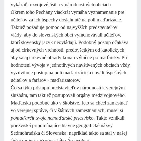
vykázať rozvojové úsilia v národnostných obciach.
Okrem toho Pechány viackrát vymáha vyznamenanie pre
učiteľov za ich úspechy dosiahnuté na poli maďarizácie.
Taktiež požaduje pomoc od najvyšších predstaviteľov
vlády, aby do slovenských obcí vymenovávali učiteľov,
ktorí slovenský jazyk neovládajú. Podobný postup očakáva
aj od cirkevných vrchností, predovšetkým od katolíckych,
aby sa aj cirkevné obrady konali výlučne po maďarsky. Pri
hodnotení vývoja v jednotlivých navštívených obciach vždy
vyzdvihuje postup na poli maďarizácie a chváli úspešných
učiteľov a farárov - maďarizátorov.
Čo sa týka prístupu predstaviteľov národností k verejným
službám, tam taktiež postupovali orgány medzivojnového
Maďarska podobne ako v školstve. Kto sa chcel zamestnať
vo verejnej správe, či v štátnych zamestnaniach, musel si
pomaďarčiť svoje nemaďarské priezvisko
. Takto vznikali
priezviská pripomínajúce hlavne geografické názvy
Sedmohradska či Slovenska, napríklad takto sa stal v našej
širšej rodine
z Hrabovského Árvavölgyi
.