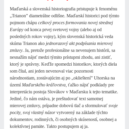
Maďarská a slovenská historiografia pristupuje k fenoménu
„Trianon” diametrálne odlišne. Maďarskí historici pod týmto
pojmom chápu
celkový proces formovania novej strednej
Európy
od konca prvej svetovej vojny (alebo aj od
posledných rokov vojny), kým slovenská historická veda
skúma Trianon ako
jednorazový akt podpísania mierovej
zmluvy
. Ja, pretože profesionálne sa nevenujem histórii, sa
nesnažím nájsť medzi týmito prístupmi zhodu, ani zistiť,
ktorý je správny. Keďže spomedzi historikov, ktorých diela
som čítal, ani jeden nevenoval viac pozornosti
národnostiam, zostávajúcim aj po „oklieštení” Uhorska na
území
Maďarského kráľovstva,
ťažko nájsť podklady pre
interpretáciu postoja Slovákov v Maďarsku k tejto tematike.
Jediné, čo nám ostáva, je preštudovať text samotnej
mierovej zmluvy, prípadne dobovú tlač a sformulovať
svoje
pocity, svoj vlastný názor
vytvorený na základe týchto
dokumentov, rodinných, či osobných skúseností, osobnej a
kolektívnej pamäte. Takto postupujem aj ja.