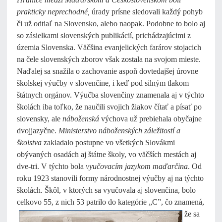
prakticky neprechodné,
úrady prísne sledovali každý pohyb
či už odtiaľ na Slovensko, alebo naopak. Podobne to bolo aj
so zásielkami slovenských publikácií, prichádzajúcimi z
územia Slovenska. Väčšina evanjelických farárov stojacich
na čele slovenských zborov však zostala na svojom mieste.
Naďalej sa snažila o zachovanie aspoň dovtedajšej úrovne
školskej výučby v slovenčine, i keď pod silným tlakom
štátnych orgánov. Výučba slovenčiny znamenala aj v týchto
školách iba toľko, že naučili svojich žiakov čítať a písať po
slovensky, ale
náboženská
výchova už prebiehala obyčajne
dvojjazyčne.
Ministerstvo náboženských záležitostí a
školstva
zakladalo postupne vo všetkých Slovákmi
obývaných osadách aj štátne školy, vo väčších mestách aj
dve-tri. V týchto bola
vyučovacím jazykom maďarčina
. Od
roku 1923 stanovili formy národnostnej výučby aj na týchto
školách. Škôl, v ktorých sa vyučovala aj slovenčina, bolo
celkovo 55, z nich 53 patrilo do
kategórie „C”, čo znamená,
že sa