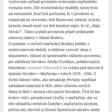
vyučovanie začínali povinným recitovaním maďarského
vyznania viery, čiže
revizionistickej modlitby,
ktorej textu
ani nerozumeli. Keď boli prichytení, že v prestávke sa
rozprávajú po slovensky, boli šikanovaní, niekedy fyzicky,
inokedy museli nosiť cez deň hanobný nápis, že sú
„hlúpi
Slováci”
. Takto sa plnili povinnosti prijaté podpísaním
mierovej zmluvy v oblasti školstva.
O podstate, o cieľoch maďarskej školskej politiky v
medzivojnovom období, si môžeme vytvoriť obraz z
dokumentov, hlásení už spomenutého vládneho poverenca
pre záležitosti Slovákov
Adolfa Pechánya,
publikovaných
historikom
Lórántom Tilkovszkým
vo zväzku pod názvom
K
dejinám Slovákov v Maďarsku v rokoch 1919 - 1946
. Z
týchto hlásení vidno, ako presadzuje Pechány napríklad
zakladanie materských škôl, alebo výstavbu nových
štátnych škôl v obciach obývaných Slovákmi. Účel týchto
krokov vidí v presadzovaní výučby v maďarčine, aby sa
deti odmalička stretávali častejšie s maďarským jazykom,
pričom aby zároveň aj členom Spoločnosti národov mohli