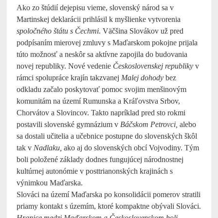
Ako zo štúdií dejepisu vieme, slovenský národ sa v
Martinskej deklarácii prihlásil k myšlienke vytvorenia
spoločného štátu s Čechmi
. Väčšina Slovákov už pred
podpísaním mierovej zmluvy s Maďarskom pokojne prijala
túto možnosť a neskôr sa aktívne zapojila do budovania
novej republiky. Nové vedenie
Československej republiky
v
rámci spolupráce krajín takzvanej
Malej dohody
bez
odkladu začalo poskytovať pomoc svojim menšinovým
komunitám na území Rumunska a Kráľovstva Srbov,
Chorvátov a Slovincov. Takto napríklad pred sto rokmi
postavili slovenské gymnázium v
Báčskom Petrovci,
alebo
sa dostali učitelia a učebnice postupne do slovenských škôl
tak v
Nadlaku,
ako aj do slovenských obcí Vojvodiny. Tým
boli položené základy dodnes fungujúcej národnostnej
kultúrnej autonómie v posttrianonských krajinách s
výnimkou Maďarska.
Slováci na území Maďarska po konsolidácii pomerov stratili
priamy kontakt s územím, ktoré kompaktne obývali Slováci.
Hranice medzi Maďarskom a Československom boli