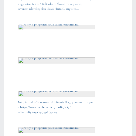
augusztus 6-án. / Poštárka v Slovákmi obývanej
severomaďarskej obci Nová Huta 6. augusta...
Nógrádi szlovák nemzetiségi fesztivál 1973. augusztus 5-én.
-
https://www.facebook.com/media/set/?
set=a.2783071591791799&type=3