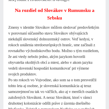
Na rozdiel od Slovákov v Rumunsku a
Srbsku
Zmeny v identite Slovákov môžem sledovať predovšetkým
v porovnaní súčasného stavu Slovákov obývajúcich
niekdajší slovenský dolnozemský ostrov. Veď kedysi, v
rokoch ustálenia stredoeurópskych hraníc, sme začínali z
rovnakého východiskového bodu. Možno s tým rozdielom,
že ani vtedy nebolo jedno, akým jazykom hovorili
obyvatelia okolitých obcí a miest, alebo v akom jazyku
vedeli slovenskí hospodári komunikovať pri výmene
svojich produktov.
Po sto rokoch vo Vojvodine, ako som sa o tom presvedčil
tohto leta aj osobne, je slovenská komunikácia aj teraz
samozrejmosťou tak vo väčších, ako aj v menších osadách
založených Slovákmi. A neraz Slovákmi, ktorí v rámci
druhotnej kolonizácie odišli práve z územia dnešného