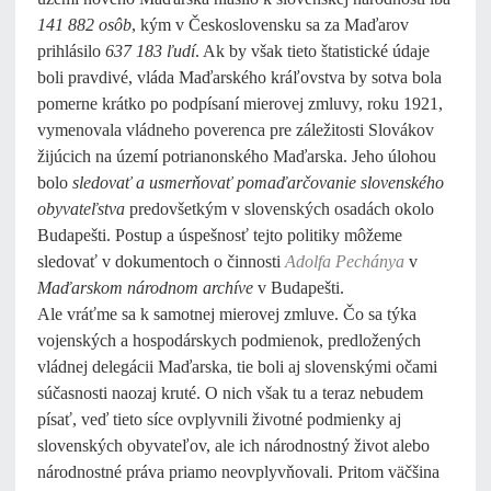
141 882 osôb
, kým v Československu sa za Maďarov
prihlásilo
637 183 ľudí
. Ak by však tieto štatistické údaje
boli pravdivé, vláda Maďarského kráľovstva by sotva bola
pomerne krátko po podpísaní mierovej zmluvy, roku 1921,
vymenovala vládneho poverenca pre záležitosti Slovákov
žijúcich na území potrianonského Maďarska. Jeho úlohou
bolo
sledovať a usmerňovať pomaďarčovanie slovenského
obyvateľstva
predovšetkým v slovenských osadách okolo
Budapešti. Postup a úspešnosť tejto politiky môžeme
sledovať v dokumentoch o činnosti
Adolfa Pechánya
v
Maďarskom národnom archíve
v Budapešti.
Ale vráťme sa k samotnej mierovej zmluve. Čo sa týka
vojenských a hospodárskych podmienok, predložených
vládnej delegácii Maďarska, tie boli aj slovenskými očami
súčasnosti naozaj kruté. O nich však tu a teraz nebudem
písať, veď tieto síce ovplyvnili životné podmienky aj
slovenských obyvateľov, ale ich národnostný život alebo
národnostné práva priamo neovplyvňovali. Pritom väčšina