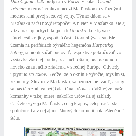
Dňa 4. júna 1920
podpísali v
Paríži,
v paláci
Grand
Trianon,
mierovú zmluvu medzi Maďarskom a víťaznými
mocnosťami prvej svetovej vojny. Týmto dňom sa v
Maďarsku začal nový letopočet. A nielen v Maďarsku, ale aj
v tzv. nástupníckych krajinách
Uhorska,
kde bývalé
národnosti krajiny, aspoň tá časť, ktorá obývala súvislé
územia na perifériách bývalého hegemóna
Karpatskej
kotliny,
si mohli začať budovať, respektíve pokračovať vo
výstavbe vlastnej krajiny, vlastného štátu, pod ochranou
nového zmluvného zriadenia v strednej Európe. Odvtedy
uplynulo
sto rokov
. Keďže ide o okrúhle výročie, myslím si,
že ani my, Slováci v Maďarsku, sa nemôžeme tváriť, akoby
sa nás táto zmluva netýkala. Ona určovala ďalší vývoj našej
komunity v takej miere, nakoľko určovala aj základy
ďalšieho vývoja Maďarska, celej krajiny, celej maďarskej
spoločnosti a v nej aj menšinových komunít „okliešteného”
štátu.