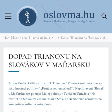
Nachádzate sa tu:
Hlavná stránka
Dopad Trianonu na Slovákov v Maďarsku
DOPAD TRIANONU NA
SLOVÁKOV V MAĎARSKU
Anton Paulik: Odlišný prístup k Trianonu / Mierová zmluva a otázky
národnostnej politiky / „Krutá a nepremyslená“ / Nepripravená Slovač
v Maďarsku bez pomoci Malej dohody / Tvrdá maďarizácia / Na
rozdiel od Slovákov v Rumunsku a Srbsku / Nemoderná národnostná
komunita a kultúrna autonómia