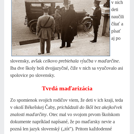
v nich
deti
naučili
čítať a
písať
aj po
slovensky, avšak
celkovo prebiehala výučba v maďarčine
.
Iba dve školy boli dvojjazyčné, čiže v nich sa vyučovalo asi
spolovice po slovensky.
Tvrdá maďarizácia
Zo spomienok svojich rodičov viem, že deti v ich kraji, teda
v okolí Békešskej Čaby,
prichádzali do škôl bez akejkoľvek
znalosti maďarčiny
. Otec mal vo svojom prvom školskom
dokumente napríklad napísané, že po maďarsky nevie a
pozná len jazyk slovenský („tót”). Pritom každodenné