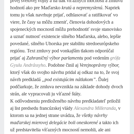
prvej svetovej vojny a na tlak víťazných mocností a zmluvu
hodnotí ako pre Maďarsko
krutú a nepremyslenú
. Napriek
tomu ju však navrhuje prijať, odhlasovať a ratifikovať vo
viere, že časy sa môžu zmeniť, členovia dohodových a
spojeneckých mocností môžu prehodnotiť svoje stanovisko
a uznať nutnosť existencie silného Maďarska, alebo, lepšie
povedané, silného Uhorska pre stabilitu stredoeurópskeho
regiónu. Text zmluvy pod vonkajším tlakom odporúčal
prijať aj
Zahraničný výbor parlamentu
pod vedením
grófa
Gyulu Andrássyho
. Podobne činil aj
Verejnoprávny výbor,
ktorý však do svojho návrhu pridal aj odkaz na to, že svoj
návrh predkladá
„pod existujúcim nátlakom”
. Ďalej
podčiarkuje, že zmluva nevznikla na základe dohody dvoch
strán, ale vypracovali ju víťazné štáty.
K odôvodneniu predloženého návrhu predkladateľ priložil
aj list predsedu francúzskej vlády
Alexandra Milleranda
,
v
ktorom sa na jednej strane uvádza, že
všetky návrhy
maďarskej mierovej delegácie boli oneskorené
a takto ich
už predstavitelia víťazných mocností nemohli, ale ani