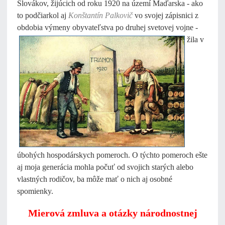
Slovákov, žijúcich od roku 1920 na území Maďarska - ako
to podčiarkol aj
Konštantín Palkovič
vo svojej zápisnici z
obdobia výmeny obyvateľstva po druhej svetovej vojne
-
žila v
úbohých hospodárskych pomeroch. O týchto pomeroch ešte
aj moja generácia mohla počuť od svojich starých alebo
vlastných rodičov, ba môže mať o nich aj osobné
spomienky.
Mierová zmluva a otázky národnostnej