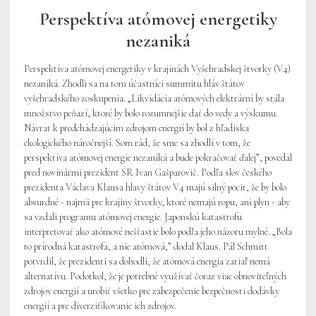
Perspektíva atómovej energetiky
nezaniká
Perspektíva atómovej energetiky v krajinách Vyšehradskej štvorky (V4)
nezaniká. Zhodli sa na tom účastníci summitu hláv štátov
vyšehradského zoskupenia. „Likvidácia atómových elektrární by stála
množstvo peňazí, ktoré by bolo rozumnejšie dať do vedy a výskumu.
Návrat k predchádzajúcim zdrojom energií by bol z hľadiska
ekologického náročnejší. Som rád, že sme sa zhodli v tom, že
perspektíva atómovej energie nezaniká a bude pokračovať ďalej”, povedal
pred novinármi prezident SR Ivan Gašparovič. Podľa slov českého
prezidenta Václava Klausa hlavy štátov V4 majú silný pocit, že by bolo
absurdné - najmä pre krajiny štvorky, ktoré nemajú ropu, ani plyn - aby
sa vzdali programu atómovej energie. Japonskú katastrofu
interpretovať ako atómové nešťastie bolo podľa jeho názoru mylné. „Bola
to prírodná katastrofa, a nie atómová,” dodal Klaus. Pál Schmitt
potvrdil, že prezidenti sa dohodli, že atómová energia zatiaľ nemá
alternatívu. Podotkol, že je potrebné využívať čoraz viac obnoviteľných
zdrojov energií a urobiť všetko pre zabezpečenie bezpečnosti dodávky
energií a pre diverzifikovanie ich zdrojov.