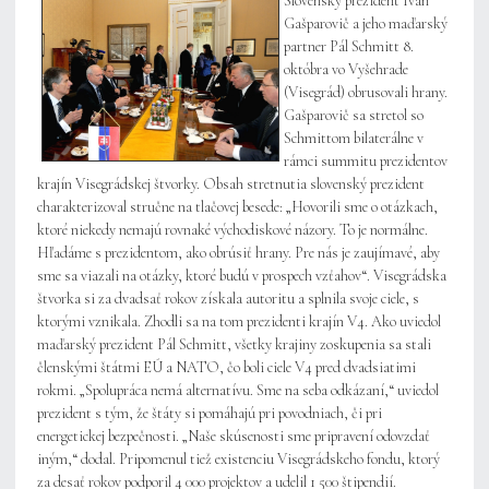
Slovenský prezident Ivan
Gašparovič a jeho maďarský
partner Pál Schmitt 8.
októbra vo Vyšehrade
(Visegrád) obrusovali hrany.
Gašparovič sa stretol so
Schmittom bilaterálne v
rámci summitu prezidentov
krajín Visegrádskej štvorky. Obsah stretnutia slovenský prezident
charakterizoval stručne na tlačovej besede: „Hovorili sme o otázkach,
ktoré niekedy nemajú rovnaké východiskové názory. To je normálne.
Hľadáme s prezidentom, ako obrúsiť hrany. Pre nás je zaujímavé, aby
sme sa viazali na otázky, ktoré budú v prospech vzťahov“. Visegrádska
štvorka si za dvadsať rokov získala autoritu a splnila svoje ciele, s
ktorými vznikala. Zhodli sa na tom prezidenti krajín V4. Ako uviedol
maďarský prezident Pál Schmitt, všetky krajiny zoskupenia sa stali
členskými štátmi EÚ a NATO, čo boli ciele V4 pred dvadsiatimi
rokmi. „Spolupráca nemá alternatívu. Sme na seba odkázaní,“ uviedol
prezident s tým, že štáty si pomáhajú pri povodniach, či pri
energetickej bezpečnosti. „Naše skúsenosti sme pripravení odovzdať
iným,“ dodal. Pripomenul tiež existenciu Visegrádskeho fondu, ktorý
za desať rokov podporil 4 000 projektov a udelil 1 500 štipendií.