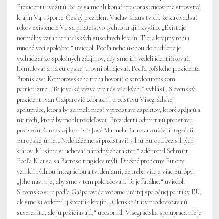
Prezidenti uvažujú, že by sa mohli konať pre dorastencov majstrovstvá
krajín V4 v športe. Český prezident Václav Klaus tvrdí, že za dvadsať
rokov existencie V4 sa priateľstvo týchto krajín zvýšilo. „Existuje
normálny vzťah priateľských susedných krajín. Tieto krajiny robia
mnohé veci spoločne,“ uviedol. Podľa neho úlohou do budúcna je
vychádzať zo spoločných záujmov, aby sme ich vedeli identifikovať,
formulovať a na európskej úrovni obhajovať. Podľa poľského prezidenta
Bronislawa Komorowskeho treba hovoriť o stredoeurópskom
patriotizme. „To je veľká výzva pre nás všetkých,“ vyhlásil. Slovenský
prezident Ivan Gašparovič zdôraznil predstavu Visegrádskej
spolupráce, ktorá by sa mala niesť v predstave aspektov, ktoré spájajú a
nie tých, ktoré by mohli rozdeľovať. Prezidenti odmietajú predstavu
predsedu Európskej komisie José Manuela Barrosa o užšej integrácii
Európskej únie. „Nedokážeme si predstaviť silnú Európu bez silných
štátov. Musíme si uchovať národný charakter,“ zdôraznil Schmitt.
Podľa Klausa sa Barroso tragicky mýli. Dnešné problémy Európy
vznikli rýchlou integráciou a tvrdeniami, že treba viac a viac Európy.
„Jeho návrh je, aby sme v tom pokračovali. To je fatálne,“ uviedol.
Slovensko si je podľa Gašparoviča vedomé určitej spoločnej politiky EÚ,
ale sme si vedomí aj špecifík krajín. „Členské štáty neodovzdávajú
suverenitu, ale ju požičiavajú,“ upozornil. Visegrádska spolupráca nie je