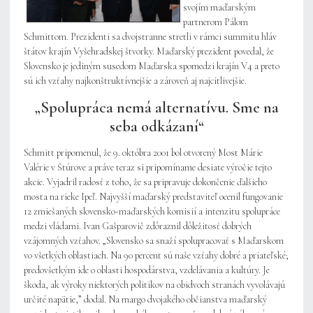
svojím maďarským
partnerom Pálom
Schmittom. Prezidenti sa dvojstranne stretli v rámci summitu hláv
štátov krajín Vyšehradskej štvorky. Maďarský prezident povedal, že
Slovensko je jediným susedom Maďarska spomedzi krajín V4 a preto
sú ich vzťahy najkonštruktívnejšie a zároveň aj najcitlivejšie.
„Spolupráca nemá alternatívu. Sme na
seba odkázaní“
Schmitt pripomenul, že 9. októbra 2001 bol otvorený Most Márie
Valérie v Štúrove a práve teraz si pripomíname desiate výročie tejto
akcie. Vyjadril radosť z toho, že sa pripravuje dokončenie ďalšieho
mosta na rieke Ipeľ. Najvyšší maďarský predstaviteľ ocenil fungovanie
12 zmiešaných slovensko-maďarských komisií a intenzitu spolupráce
medzi vládami. Ivan Gašparovič zdôraznil dôležitosť dobrých
vzájomných vzťahov. „Slovensko sa snaží spolupracovať s Maďarskom
vo všetkých oblastiach. Na 90 percent sú naše vzťahy dobré a priateľské;
predovšetkým ide o oblasti hospodárstva, vzdelávania a kultúry. Je
škoda, ak výroky niektorých politikov na obidvoch stranách vyvolávajú
určité napätie,” dodal. Na margo dvojakého občianstva maďarský