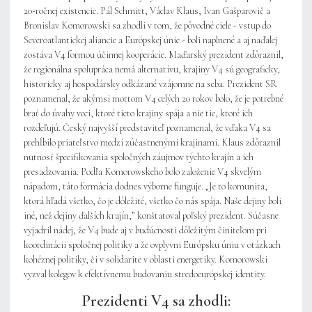
20-ročnej existencie. Pál Schmitt, Václav Klaus, Ivan Gašparovič a
Bronislav Komorowski sa zhodli v tom, že pôvodné ciele - vstup do
Severoatlantickej aliancie a Európskej únie - boli naplnené a aj naďalej
zostáva V4 formou účinnej kooperácie. Maďarský prezident zdôraznil,
že regionálna spolupráca nemá alternatívu, krajiny V4 sú geograficky,
historicky aj hospodársky odkázané vzájomne na seba. Prezident SR
poznamenal, že akýmsi mottom V4 celých 20 rokov bolo, že je potrebné
brať do úvahy veci, ktoré tieto krajiny spája a nie tie, ktoré ich
rozdeľujú. Český najvyšší predstaviteľ poznamenal, že vďaka V4 sa
prehĺbilo priateľstvo medzi zúčastnenými krajinami. Klaus zdôraznil
nutnosť špecifikovania spoločných záujmov týchto krajín a ich
presadzovania. Podľa Komorowskeho bolo založenie V4 skvelým
nápadom, táto formácia dodnes výborne funguje. „Je to komunita,
ktorá hľadá všetko, čo je dôležité, všetko čo nás spája. Naše dejiny boli
iné, než dejiny ďalších krajín,” konštatoval poľský prezident. Súčasne
vyjadril nádej, že V4 bude aj v budúcnosti dôležitým činiteľom pri
koordinácii spoločnej politiky a že ovplyvni Európsku úniu v otázkach
kohéznej politiky, či v solidarite v oblasti energetiky. Komorowski
vyzval kolegov k efektívnemu budovaniu stredoeurópskej identity.
Prezidenti V4 sa zhodli: