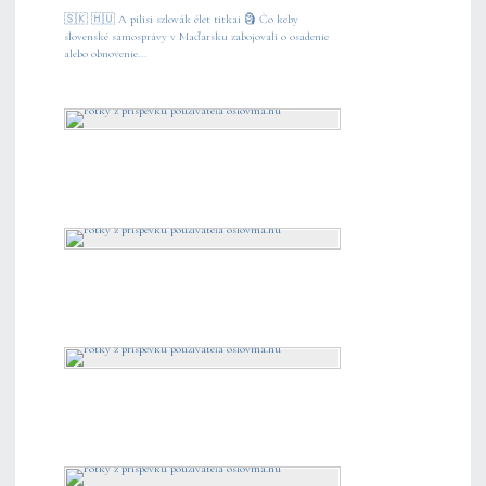
🇸🇰 🇭🇺 A pilisi szlovák élet titkai 🗿 Čo keby
slovenské samosprávy v Maďarsku zabojovali o osadenie
alebo obnovenie...