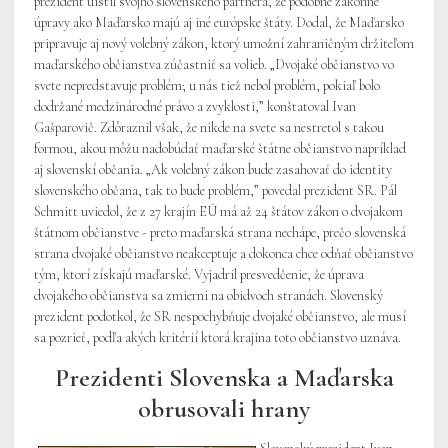
prezident uistil svojho slovenského partnera, že podobné zákonné
úpravy ako Maďarsko majú aj iné európske štáty. Dodal, že Maďarsko
pripravuje aj nový volebný zákon, ktorý umožní zahraničným držiteľom
maďarského občianstva zúčastniť sa volieb. „Dvojaké občianstvo vo
svete nepredstavuje problém; u nás tiež nebol problém, pokiaľ bolo
dodržané medzinárodné právo a zvyklosti,” konštatoval Ivan
Gašparovič. Zdôraznil však, že nikde na svete sa nestretol s takou
formou, akou môžu nadobúdať maďarské štátne občianstvo napríklad
aj slovenskí občania. „Ak volebný zákon bude zasahovať do identity
slovenského občana, tak to bude problém,” povedal prezident SR. Pál
Schmitt uviedol, že z 27 krajín EÚ má až 24 štátov zákon o dvojakom
štátnom občianstve - preto maďarská strana nechápe, prečo slovenská
strana dvojaké občianstvo neakceptuje a dokonca chce odňať občianstvo
tým, ktorí získajú maďarské. Vyjadril presvedčenie, že úprava
dvojakého občianstva sa zmierni na obidvoch stranách. Slovenský
prezident podotkol, že SR nespochybňuje dvojaké občianstvo, ale musí
sa pozrieť, podľa akých kritérií ktorá krajina toto občianstvo uznáva.
Prezidenti Slovenska a Maďarska
obrusovali hrany