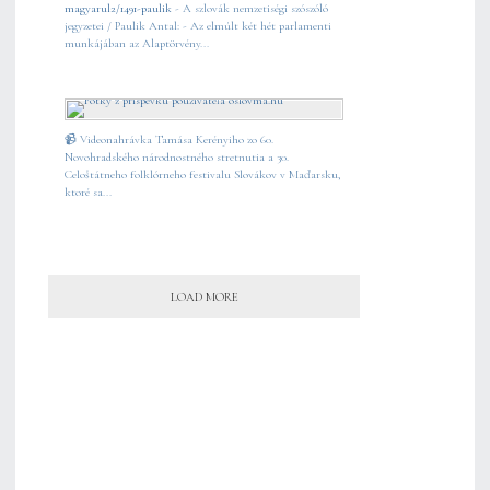
magyarul2/1491-paulik
- A szlovák nemzetiségi szószóló
jegyzetei / Paulik Antal: - Az elmúlt két hét parlamenti
munkájában az Alaptörvény...
📹 Videonahrávka Tamása Kerényiho zo 60.
Novohradského národnostného stretnutia a 30.
Celoštátneho folklórneho festivalu Slovákov v Maďarsku,
ktoré sa...
LOAD MORE