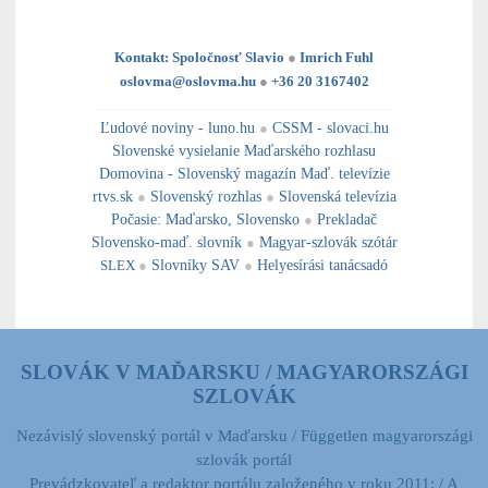
Kontakt: Spoločnosť Slavio
●
Imrich Fuhl
oslovma@oslovma.hu
●
+36 20 3167402
---------------------------------------------------------------------------------------------------------------------------------------------------------------------------
---
----------------------------------------------------------------------------------------------
Ľudové noviny - luno.hu
●
CSSM - slovaci.hu
Slovenské vysielanie Maďarského rozhlasu
Domovina - Slovenský magazín Maď. televízie
rtvs.sk
●
Slovenský rozhlas
●
Slovenská televízia
Počasie
:
Maďarsko
,
Slovensko
●
Prekladač
Slovensko-maď. slovník
●
Magyar-szlovák szótár
SLEX
●
Slovníky SAV
●
Helyesírási tanácsadó
SLOVÁK V MAĎARSKU / MAGYARORSZÁGI
SZLOVÁK
Nezávislý slovenský portál v Maďarsku / Független magyarországi
szlovák portál
Prevádzkovateľ a redaktor portálu založeného v roku 2011: / A