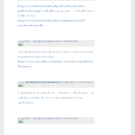
https://www.luno.hu/index.php/aktuality/aktuality-
publicistika/33939-v-zrkadle-asu-33-2026
- V zrkadle času /
ĽuNo-Archív:
https://www.luno.hu/index.php/component/search/?
searchword=zrkadle
Od zabudnutých autoriek po ženy, ktoré tvoria slovenskú
vojvodinskú literatúru dnes -
https://www.storyteller.rs/autorky-slovenska-vojvodinska-
literatura/
V posledných sto rokoch nás – Slovákov v Maďarsku – už
toľkokrát pochovali, že to začína pripomínať rým
„apokalypsa...