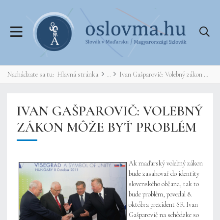
Nachádzate sa tu:
Hlavná stránka
Ivan Gašparovič: Volebný zákon môže byť problém
IVAN GAŠPAROVIČ: VOLEBNÝ
ZÁKON MÔŽE BYŤ PROBLÉM
Ak maďarský volebný zákon
bude zasahovať do identity
slovenského občana, tak to
bude problém, povedal 8.
októbra prezident SR Ivan
Gašparovič na schôdzke so