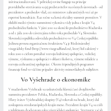
inštitucionalizovaná. V politickej rovine funguje na princípe
pravidelného stretávania sa jej predstaviteľov na rôznych úrovniach - od
prezidentov a predsedov vlád, cez ministrov zahraničných vecí až po
expertné konzultácie. Raz ročne sa koná oficiálny summit premiérov. V
období medzi týmito summitmi vykonáva vždy jedna z krajín V4
predsednícku funkciu. V júni 2010 sa skončilo predsedníctvo Maďarska
a od 1. júla 2010 do záveru júna tohto roka predsedalo V4 Slovensko.
Slovenská republika odovzdala predsedníctvo vo V4 Českej republike.
Jedinou pevnou organizačnou štruktúrou V4 je Medzinárodný
visegrádsky fond (http://www.visegradfund.eu), ktorý bol založený v
roku 2000 s cieľom pomáhať rozvoju kultúrnej spolupráce, vedeckej
výmene, výskumu a spolupráci v oblasti školstva, výmene mládeže a
rozvoju cezhraničnej spolupráce. Okrem štipendijných programov
financuje fond vo väčšine prípadov aktivity mimovládnych subjektov.
Vo Vyšehrade o ekonomike
V maďarskom Vyšehrade sa uskutočnila hlavná časť dvojdňového
summitu prezidentov Poľska, Maďarska, Slovenska a Českej republiky.
Hlavy štátov Vyšehradskej skupiny (V4) rokovali na hrade, ktorý dal
zoskupenia stredoeurópskych krajín meno. Prezidenti krajín V4 sa zišli
v jubilejnom dvadsiatom roku višegrádskej spolupráce. Stretnutie začali