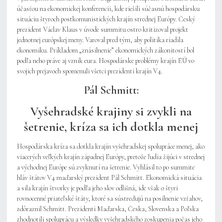
účasťou na ekonomickej konferencii, kde riešili súčasnú hospodársku
situáciu štyroch postkomunistických krajín strednej Európy. Český
prezident Václav Klaus v úvode summitu ostro kritizoval projekt
jednotnej európskej meny. Varoval pred tým, aby politika riadila
ekonomiku. Príkladom „znásilnenie” ekonomických zákonitostí bol
podľa neho práve aj vznik eura. Hospodárske problémy krajín EÚ vo
svojich prejavoch spomenuli všetci prezidenti krajín V4.
Pál Schmitt:
Vyšehradské krajiny si zvykli na
šetrenie, kríza sa ich dotkla menej
Hospodárska kríza sa dotkla krajín vyšehradskej spolupráce menej, ako
viacerých veľkých krajín západnej Európy, pretože ľudia žijúci v strednej
a východnej Európe sú zvyknutí na šetrenie. Vyhlásil to po summite
hláv štátov V4 maďarský prezident Pál Schmitt. Ekonomická situácia
a sila krajín štvorky je podľa jeho slov odlišná, ide však o štyri
rovnocenné priateľské štáty, ktoré sa sústreďujú na posilnenie vzťahov,
zdôraznil Schmitt. Prezidenti Maďarska, Česka, Slovenska a Poľska
zhodnotili spoluprácu a výsledky vyšehradského zoskupenia počas jeho