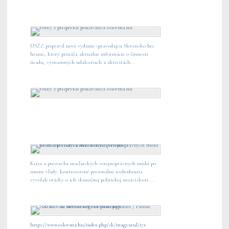
ÚSŽZ pripravil nové vydanie spravodajcu Slovensko bez
hraníc, ktorý prináša aktuálne informácie o činnosti
úradu, významných udalostiach a aktivitách...
Kríza a prestavba maďarských verejnoprávnych médií po
zmene vlády: kontroverzné personálne rozhodnutia
vyvolali otázky o ich skutočnej politickej nezávislosti....
https://www.oslovma.hu/index.php/sk/magyarul/171-