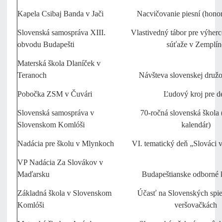
Kapela Csibaj Banda v Jači
Nacvičovanie piesní (honor
Slovenská samospráva XIII.
Vlastivedný tábor pre výherc
obvodu Budapešti
súťaže v Zemplín
Materská škola Dlaníček v
Teranoch
Návšteva slovenskej druž
Pobočka ZSM v Čuvári
Ľudový kroj pre de
Slovenská samospráva v
70-ročná slovenská škola 
Slovenskom Komlóši
kalendár)
Nadácia pre školu v Mlynkoch
VI. tematický deň „Slováci
VP Nadácia Za Slovákov v
Maďarsku
Budapeštianske odborné 
Základná škola v Slovenskom
Účasť na Slovenských spi
Komlóši
veršovačkách