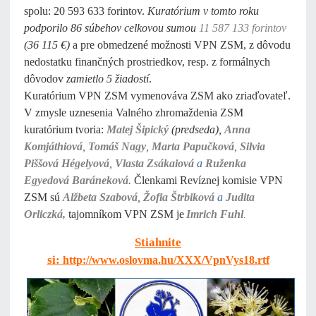
spolu: 20 593 633 forintov.
Kuratórium v tomto roku
podporilo 86 súbehov celkovou sumou
11 587 133 forintov
(36 115 €)
a
pre obmedzené možnosti VPN ZSM, z dôvodu
nedostatku finančných prostriedkov, resp. z formálnych
dôvodov
zamietlo 5 žiadostí
.
Kuratórium VPN ZSM vymenováva ZSM ako zriaďovateľ.
V zmysle uznesenia Valného zhromaždenia ZSM
kuratórium tvoria:
Matej Šipický
(predseda),
Anna
Komjáthiová
,
Tomáš Nagy
,
Marta Papučková
,
Silvia
Piššová Hégelyová
,
Vlasta Zsákaiová
a
Ruženka
Egyedová
Baráneková
.
Členkami Revíznej komisie VPN
ZSM sú
Alžbeta Szabová
,
Žofia Štrbiková
a
Judita
Orliczká,
tajomníkom VPN ZSM je
Imrich Fuhl
.
Stiahnite
si:
http://www.oslovma.hu/XXX/VpnVys18.rtf