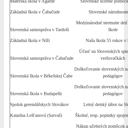
Materská škola v Agárde
Slovenské učebné pomôcky
Základná škola v Čabačude
Slovenské národnostn
Medzinárodné stretnutie detí
Slovenská samospráva v Tardoši
škole
Základná škola v Níži
Naša škola 55 rokov v k
Účasť na Slovenských spi
Slovenská samospráva v Čabačude
veršovačkách
Doškoľovanie slovenských n
Slovenská škola v Békešskej Čabe
pedagógov
Doškoľovanie slovenských n
Slovenská škola v Budapešti
pedagógov
Spolok gerendášskych Slovákov
Letný detský tábor na S
Katarína Lešťanová (Sarvaš)
Školné, resp. poplatky spoje
Nákup učebných pomôcok a