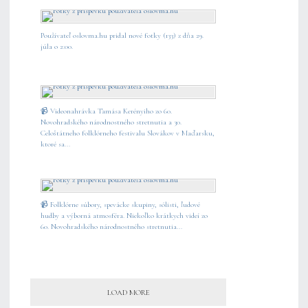
Používateľ oslovma.hu pridal nové fotky (133) z dňa 29.
júla o 2:00.
📹 Videonahrávka Tamása Kerényiho zo 60.
Novohradského národnostného stretnutia a 30.
Celoštátneho folklórneho festivalu Slovákov v Maďarsku,
ktoré sa...
📹 Folklórne súbory, spevácke skupiny, sólisti, ľudové
hudby a výborná atmosféra. Niekoľko krátkych videí zo
60. Novohradského národnostného stretnutia...
LOAD MORE