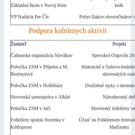
Základná škola v Novej Hute
kníh
VP Nadácia Pre Čív
Pobyt žiakov-slovenčinárov 
Podpora kultúrnych
aktivít
Žiadateľ
Projekt
Čabianska organizácia Slovákov
Spevokol Orgován 20
Pobočka ZSM v Pišpeku a M.
Historické a ľudovo-hudobn
Berényiová
slovenských osá
Pobočka ZSM v Hollóháze
Družobné styky s mestom
Slovenská samospráva v Alkári
Národnostný de
Pobočka ZSM v Jači
Slovenský folklórny v
Folklórny spolok Horenka v
Účasť na Folklórnom festiva
Kétšoproni
Maďarsku