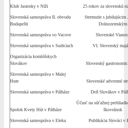
Klub Jasienky v Níži
25 rokov za slovenskú n
Slovenská samospráva II. obvodu
Stretnutie s jubilujúcim
Budapešti
Dolnozemským
Slovenská samospráva vo Vacove
Slovenské Viano
Slovenská samospráva v Sudiciach
VI. Slovenský majá
Organizácia komlóšskych
Slovákov
Slovenský gastronomic
Slovenská samospráva v Malej
Hute
Slovenské adventné str
Slovenská samospráva v Pálháze
Deň Slovákov v Pál
Účasť na súťažnej prehliad
Spolok Kvety Hút v Pálháze
škovránok
Slovenská samospráva v Eleku
Publikácia Slováci v 