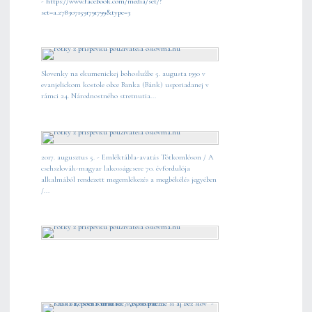
-
https://www.facebook.com/media/set/?
set=a.2783071591791799&type=3
Slovenky na ekumenickej bohoslužbe 5. augusta 1990 v
evanjelickom kostole obce Banka (Bánk) usporiadanej v
rámci 24. Národnostného stretnutia...
2017. augusztus 5. - Emléktábla-avatás Tótkomlóson / A
csehszlovák-magyar lakosságcsere 70. évfordulója
alkalmából rendezett megemlékezés a megbékélés jegyében
/...