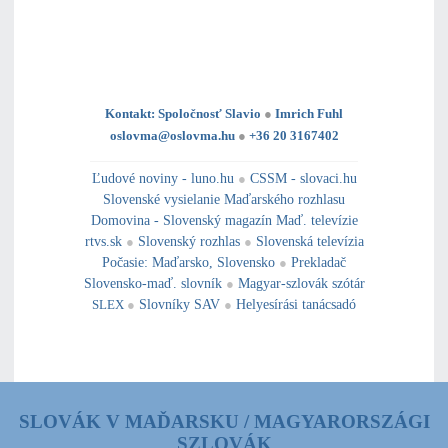
Kontakt: Spoločnosť Slavio
●
Imrich Fuhl
oslovma@oslovma.hu
●
+36 20 3167402
---------------------------------------------------------------------------------------------------------------------------------------------------------------------------
---
----------------------------------------------------------------------------------------------
Ľudové noviny - luno.hu
●
CSSM - slovaci.hu
Slovenské vysielanie Maďarského rozhlasu
Domovina - Slovenský magazín Maď. televízie
rtvs.sk
●
Slovenský rozhlas
●
Slovenská televízia
Počasie
:
Maďarsko
,
Slovensko
●
Prekladač
Slovensko-maď. slovník
●
Magyar-szlovák szótár
SLEX
●
Slovníky SAV
●
Helyesírási tanácsadó
SLOVÁK V MAĎARSKU / MAGYARORSZÁGI
SZLOVÁK