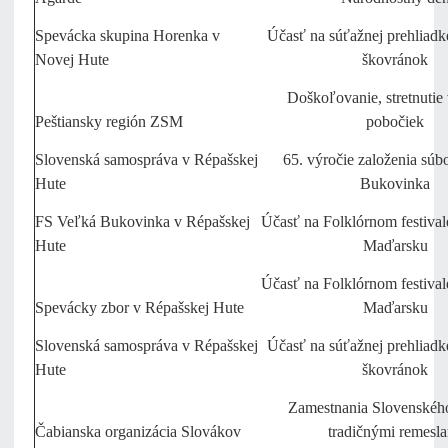
Spevácka skupina Horenka v
Účasť na súťažnej prehliad
Novej Hute
škovránok
Doškoľovanie, stretnutie
Peštiansky región ZSM
pobočiek
Slovenská samospráva v Répašskej
65. výročie založenia súb
Hute
Bukovinka
FS Veľká Bukovinka v Répašskej
Účasť na Folklórnom festiva
Hute
Maďarsku
Účasť na Folklórnom festiva
Spevácky zbor v Répašskej Hute
Maďarsku
Slovenská samospráva v Répašskej
Účasť na súťažnej prehliad
Hute
škovránok
Zamestnania Slovenského
Čabianska organizácia Slovákov
tradičnými remesl