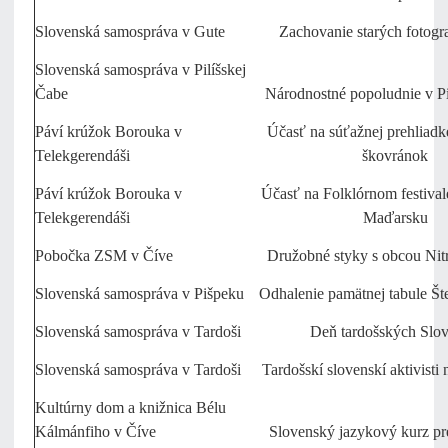
Slovenská samospráva v Gute
Zachovanie starých fotogra
Slovenská samospráva v Pilíšskej
Čabe
Národnostné popoludnie v Pi
Páví krúžok Borouka v
Účasť na súťažnej prehliad
Telekgerendáši
škovránok
Páví krúžok Borouka v
Účasť na Folklórnom festiva
Telekgerendáši
Maďarsku
Pobočka ZSM v Číve
Družobné styky s obcou Nit
Slovenská samospráva v Pišpeku
Odhalenie pamätnej tabule Š
Slovenská samospráva v Tardoši
Deň tardošských Slo
Slovenská samospráva v Tardoši
Tardošskí slovenskí aktivisti
Kultúrny dom a knižnica Bélu
Kálmánfiho v Číve
Slovenský jazykový kurz pr