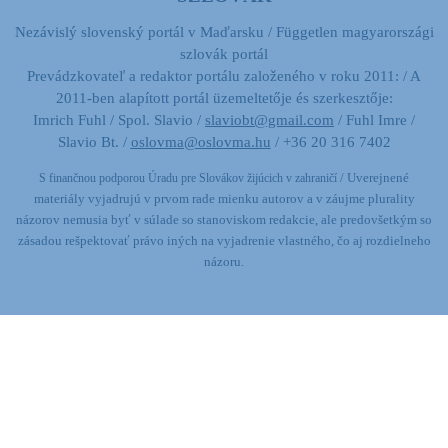
Nezávislý slovenský portál v Maďarsku / Független magyarországi
szlovák portál
Prevádzkovateľ a redaktor portálu založeného v roku 2011: / A
2011-ben alapított portál üzemeltetője és szerkesztője:
Imrich Fuhl / Spol. Slavio /
slaviobt@gmail.com
/ Fuhl Imre /
Slavio Bt. /
oslovma@oslovma.hu
/ +36 20 316 7402
/ Uverejnené
S finančnou podporou Úradu pre Slovákov žijúcich v zahraničí
materiály vyjadrujú v prvom rade mienku autorov a v záujme plurality
názorov nemusia byť v súlade so stanoviskom redakcie,
ale predovšetkým so
zásadou rešpektovať právo iných na vyjadrenie vlastného, čo aj rozdielneho
názoru.