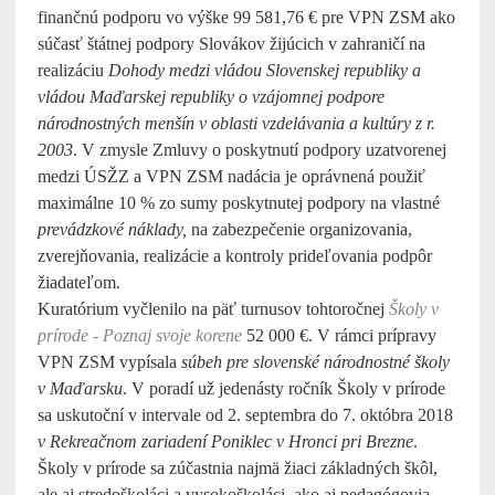
finančnú podporu vo výške 99 581,76 € pre VPN ZSM ako
súčasť štátnej podpory Slovákov žijúcich v zahraničí na
realizáciu
Dohody medzi vládou Slovenskej republiky a
vládou Maďarskej republiky o vzájomnej podpore
národnostných menšín v oblasti vzdelávania a kultúry z r.
2003
. V zmysle Zmluvy o poskytnutí podpory uzatvorenej
medzi ÚSŽZ a VPN ZSM nadácia je oprávnená použiť
maximálne 10 % zo sumy poskytnutej podpory na vlastné
prevádzkové náklady,
na zabezpečenie organizovania,
zverejňovania, realizácie a kontroly prideľovania podpôr
žiadateľom.
Kuratórium vyčlenilo na päť turnusov tohtoročnej
Školy v
prírode - Poznaj svoje korene
52 000 €. V rámci prípravy
VPN ZSM vypísala
súbeh pre slovenské národnostné školy
v Maďarsku
. V poradí už jedenásty ročník Školy v prírode
sa uskutoční v intervale od 2. septembra do 7. októbra 2018
v Rekreačnom zariadení Poniklec v Hronci pri Brezne
.
Školy v prírode sa zúčastnia najmä žiaci základných škôl,
ale aj stredoškoláci a vysokoškoláci, ako aj pedagógovia -