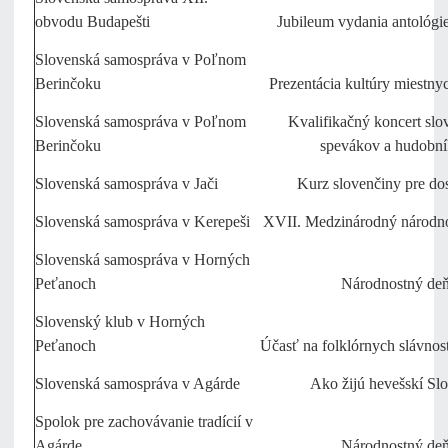
obvodu Budapešti
Jubileum vydania antológ
Slovenská samospráva v Poľnom
Berinčoku
Prezentácia kultúry miestn
Slovenská samospráva v Poľnom
Kvalifikačný koncert sl
Berinčoku
spevákov a hudobn
Slovenská samospráva v Jači
Kurz slovenčiny pre do
Slovenská samospráva v Kerepeši
XVII. Medzinárodný národnos
Slovenská samospráva v Horných
Peťanoch
Národnostný de
Slovenský klub v Horných
Peťanoch
Účasť na folklórnych slávnos
Slovenská samospráva v Agárde
Ako žijú hevešskí Slo
Spolok pre zachovávanie tradícií v
Agárde
Národnostný de