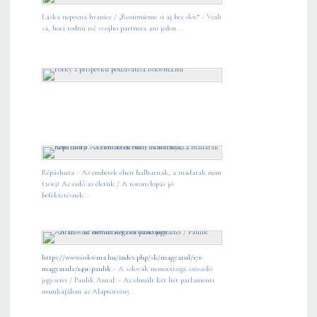
Láska nepozná hranice / „Rozumieme si aj bez slov“ - Vzali
sa, hoci rodnú reč svojho partnera ani jeden...
Répáshuta - Az emberek éhen halhatnak, a madarak nem
(2013) Az erdő az életük / A toronylopás jó
befektetésnek...
https://www.oslovma.hu/index.php/sk/magyarul/171-
magyarul2/1491-paulik
- A szlovák nemzetiségi szószóló
jegyzetei / Paulik Antal: - Az elmúlt két hét parlamenti
munkájában az Alaptörvény...