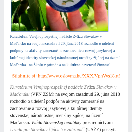
Kuratórium Verejnoprospešnej nadácie Zväzu Slovákov v
Maďarsku
na svojom zasadnutí 29. júna 2018 rozhodlo o udelení
podpory na aktivity zamerané na zachovanie a rozvoj jazykovej a
kultúrnej identity slovenskej národnostnej menšiny žijúcej na území
Maďarska - na Školu v prírode a na kultúrno-osvetovú činnosť.
Stiahnite si:
http://www.oslovma.hu/XXX/VpnVys18.rtf
Kuratórium Verejnoprospešnej nadácie Zväzu Slovákov v
Maďarsku
(VPN ZSM) na svojom zasadnutí 29. júna 2018
rozhodlo o udelení podpôr na aktivity zamerané na
zachovanie a rozvoj jazykovej a kultúrnej identity
slovenskej národnostnej menšiny žijúcej na území
Maďarska.
Vláda Slovenskej republiky
prostredníctvom
Úradu pre Slovákov žijúcich v zahraničí
(ÚSŽZ) poskytla