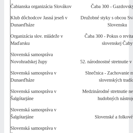
Čabianska organizácia Slovákov
Čaba 300 - Gazdovsk
Klub dôchodcov Jasná jeseň v
Družobné styky s obcou Svä
Dunaeďháze
Slovensku
Organizácia slov. mládeže v
Čaba 300 - Pokus o revita
Maďarsku
slovenskej Čaby
Slovenská samospráva
Novohradskej župy
52. národnostné stretnutie 
Slovenská samospráva v
Slnečnica - Zachovanie 
Dunaeďháze
slovenských tradíc
Slovenská samospráva v
Medzinárodné stretnutie ne
Šalgótarjáne
hudobných nástroj
Slovenská samospráva v
Šalgótarjáne
Slovenské a folkové
Slovenská samospráva v