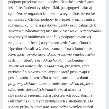
podporu projektov mohli podávať školské a vzdelávacie
inštitúcie, študenti vysokých škôl, pedagógovia, ako aj
spoločenské organizácie, miestne a regionálne slovenské
samosprávy. Cieľom podpory je prispieť k zachovaniu a
rozvíjaniu kultúrnej a jazykovej identity osôb patriacich k
slovenskej národnostnej menšine v Maďarsku, k zachovaniu
slovenských kultúrnych hodnôt, k podpore slovenskej
záujmovo-umeleckej a výchovno-vzdelávacej činnosti.
Uprednostňovali sa žiadosti zamerané na uskutočnenie
Koncepcie rozvoja slovenského výchovno-vzdelávacieho
systému v Maďarsku - Akčného plánu Celoštátnej
slovenskej samosprávy v Maďarsku;
programy, ktoré
prebiehajú v slovenskom jazyku a ktoré prispievajú k
posilňovaniu slovenského národnostného povedomia;
programy slúžiace na zachovanie slovenského jazyka a
oživovanie slovenských tradícií,
ako aj účasť na
slovenských regionálnych a celoštátnych podujatiach a
(súťažných) kultúrnych prehliadkach a stretnutiach. Do
súbehu prišlo
91 projektov,
suma požadovaných dotácií