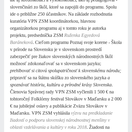
slovenčinári zo škôl, ktoré sa zapojili do programu. Spolu
ide o približne 250 účastníkov. Na základe rozhodnutia
kuratória VPN ZSM koordinátorkou, hlavnou
organizátorkou programu aj v tomto roku je autorka
projektu, predsedníčka ZSM
Ruženka Egyedová
Baráneková
. Cieľom programu Poznaj svoje korene - Škola
v prírode na Slovensku je v slovenskom prostredí
zabezpečiť pre žiakov slovenských národnostných škôl
možnosť zdokonaľovať sa v slovenskom jazyku;
prehlbovať si citovú spolupatričnosť k slovenskému národu;
pripraviť sa na štátnu skúšku zo slovenského jazyka
a
spoznávať históriu, kultúru a prírodné krásy Slovenska
.
Členovia Správnej rady VPN ZSM vyčlenili 1 500 € na
tohtoročný Folklórny festival Slovákov v Maďarsku a 2 000
€ na jubilejné oslavy a publikácie Zväzu Slovákov v
Maďarsku. VPN ZSM vyhlásila
výzvu na predkladanie
žiadostí o podporu slovenskej národnostnej menšiny v
oblasti vzdelávania a kultúry v roku 2018
. Žiadosti na