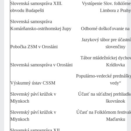
Slovenská samospráva XIII.
Vystúpenie Slov. folklórn
obvodu Budapešti
Limbora z Prahy
Slovenská samospráva
Komárňansko-ostrihomskej župy
Odborné doškoľovanie na
Jazykový tábor pre účastn
Pobočka ZSM v Orosláni
slovenčiny
Tábor mládežníckej dychov
Slovenská samospráva v Orosláni
Krídlovka
Populárno-vedecké prednášk
Výskumný ústav CSSM
vedy“
Slovenský páví krúžok v
Účasť na súťažnej prehliad
Mlynkoch
škovránok
Slovenský páví krúžok v
Účasť na Folklórnom festiva
Mlynkoch
Maďarsku
Slovenská samospráva XII.