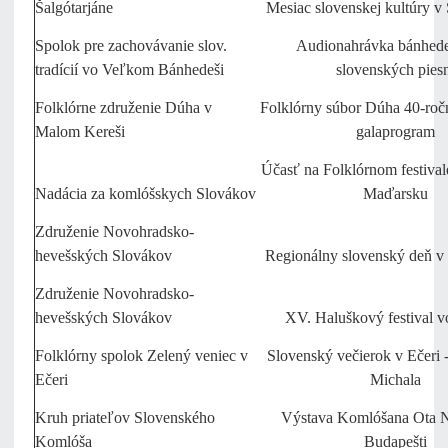
Šalgótarjáne
Mesiac slovenskej kultúry v 
Spolok pre zachovávanie slov.
Audionahrávka bánhed
tradícií vo Veľkom Bánhedeši
slovenských piesn
Folklórne združenie Dúha v
Folklórny súbor Dúha 40-ročn
Malom Kereši
galaprogram
Účasť na Folklórnom festiva
Nadácia za komlóšskych Slovákov
Maďarsku
Združenie Novohradsko-
hevešských Slovákov
Regionálny slovenský deň v 
Združenie Novohradsko-
hevešských Slovákov
XV. Haluškový festival v
Folklórny spolok Zelený veniec v
Slovenský večierok v Ečeri -
Ečeri
Michala
Kruh priateľov Slovenského
Výstava Komlóšana Ota 
Komlóša
Budapešti