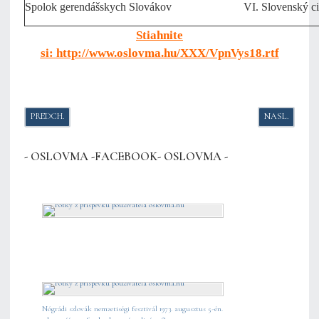
Spolok gerendášskych Slovákov
VI. Slovenský c
Stiahnite
si:
http://www.oslovma.hu/XXX/VpnVys18.rtf
PREDCHÁDZAJÚCI ČLÁNOK: ZOMREL AKADEMICKÝ MALIAR TIBOR NYI
NASLEDUJÚCI
PREDCH.
NASL.
- OSLOVMA -FACEBOOK- OSLOVMA -
Nógrádi szlovák nemzetiségi fesztivál 1973. augusztus 5-én.