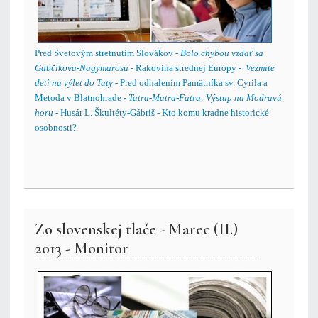
Pred Svetovým stretnutím Slovákov -
Bolo chybou vzdať sa
Gabčíkova-Nagymarosu
- Rakovina strednej Európy -
Vezmite
deti na výlet do Taty
- Pred odhalením Pamätníka sv. Cyrila a
Metoda v Blatnohrade -
Tatra-Matra-Fatra: Výstup na Modravú
horu
- Husár L. Škultéty-Gábriš - Kto komu kradne historické
osobnosti?
Zo slovenskej tlače - Marec (II.)
2013 - Monitor