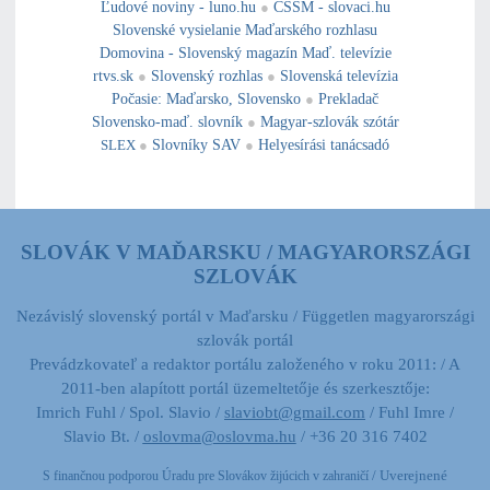
Ľudové noviny - luno.hu
●
CSSM - slovaci.hu
Slovenské vysielanie Maďarského rozhlasu
Domovina - Slovenský magazín Maď. televízie
rtvs.sk
●
Slovenský rozhlas
●
Slovenská televízia
Počasie
:
Maďarsko
,
Slovensko
●
Prekladač
Slovensko-maď. slovník
●
Magyar-szlovák szótár
SLEX
●
Slovníky SAV
●
Helyesírási tanácsadó
SLOVÁK V MAĎARSKU / MAGYARORSZÁGI
SZLOVÁK
Nezávislý slovenský portál v Maďarsku / Független magyarországi
szlovák portál
Prevádzkovateľ a redaktor portálu založeného v roku 2011: / A
2011-ben alapított portál üzemeltetője és szerkesztője:
Imrich Fuhl / Spol. Slavio /
slaviobt@gmail.com
/ Fuhl Imre /
Slavio Bt. /
oslovma@oslovma.hu
/ +36 20 316 7402
/ Uverejnené
S finančnou podporou Úradu pre Slovákov žijúcich v zahraničí