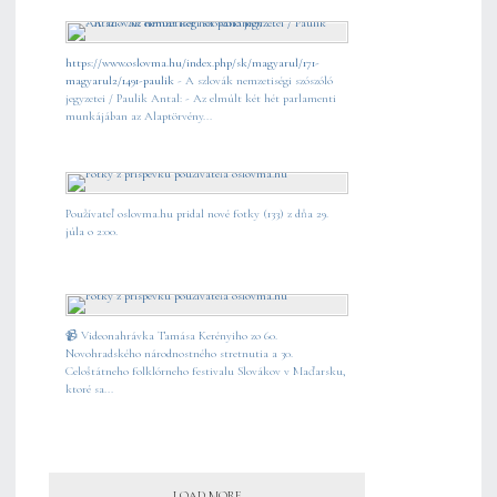
https://www.oslovma.hu/index.php/sk/magyarul/171-
magyarul2/1491-paulik
- A szlovák nemzetiségi szószóló
jegyzetei / Paulik Antal: - Az elmúlt két hét parlamenti
munkájában az Alaptörvény...
Používateľ oslovma.hu pridal nové fotky (133) z dňa 29.
júla o 2:00.
📹 Videonahrávka Tamása Kerényiho zo 60.
Novohradského národnostného stretnutia a 30.
Celoštátneho folklórneho festivalu Slovákov v Maďarsku,
ktoré sa...
LOAD MORE