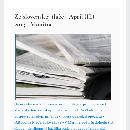
Zo slovenskej tlače - Apríl (II.)
2013 - Monitor
Osem statočných - Operácia sa podarila, ale pacient zomrel -
Maďarsko terčom ostrej kritiky na pôde EP - Vláda bude
prispievať mladým na rande - Fidesz obmedzil opozíciu -
Odškodnia Maďari Slovákov? - V Martine podpíšu dohodu s B.
Čabou - Ostrihomská bazilika bude propagovať slovenské