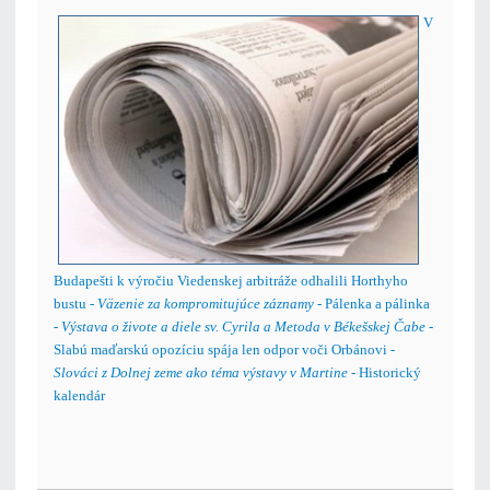
V
Budapešti k výročiu Viedenskej arbitráže odhalili Horthyho
bustu -
Väzenie za kompromitujúce záznamy
- Pálenka a pálinka
-
Výstava o živote a diele sv. Cyrila a Metoda v Békešskej Čabe
-
Slabú maďarskú opozíciu spája len odpor voči Orbánovi -
Slováci z Dolnej zeme ako téma výstavy v Martine
- Historický
kalendár