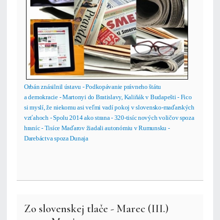
Orbán znásilnil ústavu
- Podkopávanie právneho štátu
a demokracie - Martonyi do Bratislavy, Kaliňák v Budapešti - Fico
si myslí, že niekomu asi veľmi vadí pokoj v slovensko-maďarských
vzťahoch - Spolu 2014 ako strana - 320-tisíc nových voličov spoza
hraníc - Tisíce Maďarov žiadali autonómiu v Rumunsku -
Darebáctva spoza Dunaja
Zo slovenskej tlače - Marec (III.)