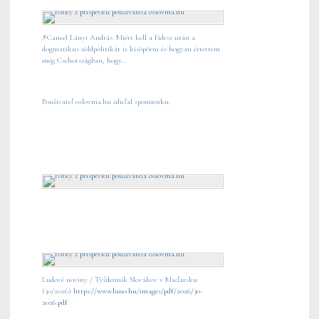
⚡️Cancel Lányi András: Miért kell a Fidesz után a
dogmatikus zöldpolitikát is kisöpörni és hogyan értettem
meg Csehországban, hogy...
Používateľ oslovma.hu zdieľal spomienku.
Ľudové noviny / Týždenník Slovákov v Maďarsku
(30/2026)
https://www.luno.hu/images/pdf/2026/30-
2026.pdf