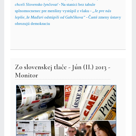
chceli Slovensko lynčovať
- Na stanici bez tabule
splnomocnenec pre menšiny vystúpil z vlaku -
„Je pre nás
lepšie, že Maďari odstúpili od Gabčíkova“
- Časté zmeny ústavy
ohrozujú demokraciu
Zo slovenskej tlače - Jún (II.) 2013 -
Monitor