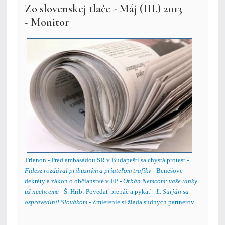
Zo slovenskej tlače - Máj (III.) 2013
- Monitor
Trianon - Pred ambasádou SR v Budapešti sa chystá protest -
Fidesz rozdával príbuzným a priateľom trafiky
- Benešove
dekréty a zákon o občianstve v EP -
Orbán Nemcom: vaše tanky
už nechceme
- Š. Hríb: Povedať prepáč a pykať -
L. Surján sa
ospravedlnil Slovákom
- Zmierenie si žiada súdnych partnerov