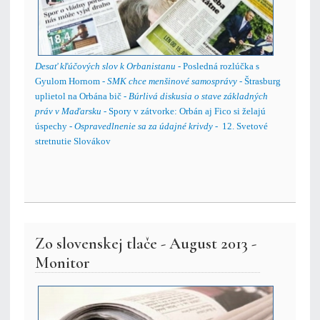
Desať kľúčových slov k Orbanistanu
- Posledná rozlúčka s
Gyulom Hornom -
SMK chce menšinové samosprávy
- Štrasburg
uplietol na Orbána bič -
Búrlivá diskusia o stave základných
práv v Maďarsku
- Spory v zátvorke: Orbán aj Fico si želajú
úspechy -
Ospravedlnenie sa za údajné krivdy
- 12. Svetové
stretnutie Slovákov
Zo slovenskej tlače - August 2013 -
Monitor