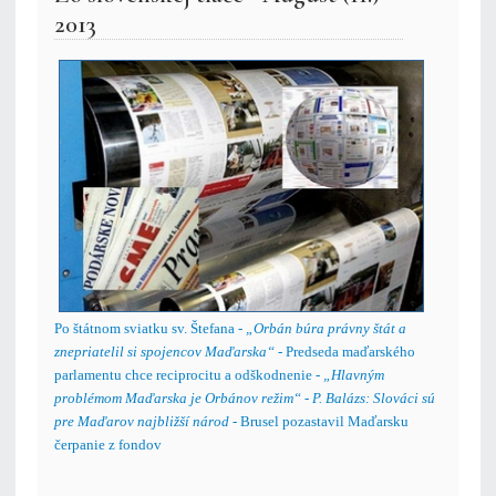
2013
Po štátnom sviatku sv. Štefana -
„Orbán búra právny štát a
znepriatelil si spojencov Maďarska“
- Predseda maďarského
parlamentu chce reciprocitu a odškodnenie -
„Hlavným
problémom Maďarska je Orbánov režim“
-
P. Balázs: Slováci sú
pre Maďarov najbližší národ
- Brusel pozastavil Maďarsku
čerpanie z fondov