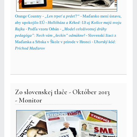
Orange Country -
„Len trpeť a prdeť?“
- Maďarsko mení ústavu,
aby upokojilo EÚ -
Hollóháza a Kéked: Už aj Košice majú svoju
Rajku
- Podľa vzoru Orbán -
„Model celoživotnej dráhy
pedagóga”: Nech vám „šeckin” odmäkne!
- Slovenskí žiaci z
Maďarska a Srbska v Škole v prírode v Hronci -
Uhorský kód:
Príchod Maďarov
Zo slovenskej tlače - Október 2013
- Monitor