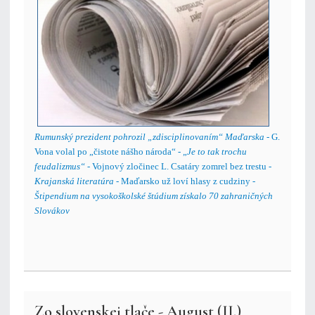
Rumunský prezident pohrozil „zdisciplinovaním“ Maďarska
- G.
Vona volal po „čistote nášho národa“ - „
Je to tak trochu
feudalizmus“
- Vojnový zločinec L. Csatáry zomrel bez trestu -
Krajanská literatúra
- Maďarsko už loví hlasy z cudziny -
Štipendium na vysokoškolské štúdium získalo 70 zahraničných
Slovákov
Zo slovenskej tlače - August (II.)