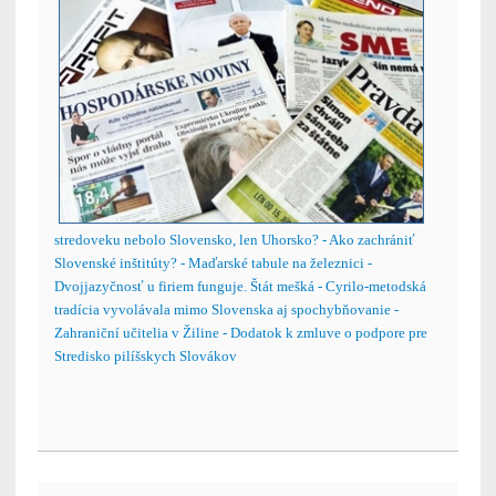
stredoveku nebolo Slovensko, len Uhorsko? - Ako zachrániť
Slovenské inštitúty? - Maďarské tabule na železnici -
Dvojjazyčnosť u firiem funguje. Štát mešká - Cyrilo-metodská
tradícia vyvolávala mimo Slovenska aj spochybňovanie -
Zahraniční učitelia v Žiline - Dodatok k zmluve o podpore pre
Stredisko pilíšskych Slovákov