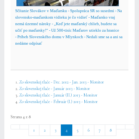
Sčítanie Slovákov v Maďarsku - Spolupráca SR so susedmi - Na
slovensko-maďarskom vidieku je čo vidieť - Maďarsko vraj
nemá územné nároky - „Keď jete maďarský chlieb, budete sa
učiť po maďarsky!“ - Už 500-tisíc Maďarov utieklo za hranice
- Príbeh Slovenského domu v Mlynkoch - Nedali sme sa a ani sa
nedáme odpísať
Zo slovenskej tlače - Dec. 2012 - Jan. 2013 - Monitor
Zo slovenskej tlače - Január 2013 - Monitor
Zo slovenskej tlače - Január (II.) 2013 - Monitor
Zo slovenskej tlače - Február (I.) 2013 - Monitor
Strana 4 z 8
1
2
3
4
5
6
7
8