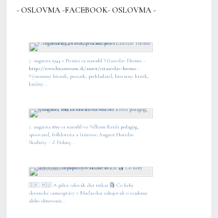
- OSLOVMA -FACEBOOK- OSLOVMA -
7. augusta 1944 v Pivnici sa narodil Víťazoslav Hronec -
https://www.litcentrum.sk/autor/vitazoslav-hronec
-
Významný básnik, prozaik, prekladateľ, literárny kritik,
knižný...
7. augusta 1819 sa narodil vo Veľkom Krtíši pedagóg,
spisovateľ, folklorista a štúrovec August Horislav
Škultéty. - Z Dolnej...
🇸🇰 🇭🇺 A pilisi szlovák élet titkai 🗿 Čo keby
slovenské samosprávy v Maďarsku zabojovali o osadenie
alebo obnovenie...