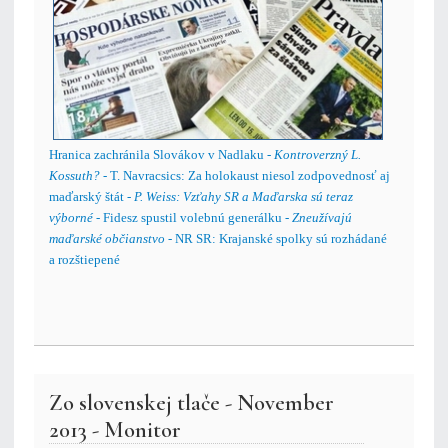
Hranica zachránila Slovákov v Nadlaku -
Kontroverzný L.
Kossuth?
- T. Navracsics: Za holokaust niesol zodpovednosť aj
maďarský štát -
P. Weiss: Vzťahy SR a Maďarska sú teraz
výborné
- Fidesz spustil volebnú generálku -
Zneužívajú
maďarské občianstvo
- NR SR: Krajanské spolky sú rozhádané
a rozštiepené
Zo slovenskej tlače - November
2013 - Monitor