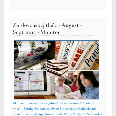
Zo slovenskej tlače - August -
Sept. 2013 - Monitor
Ako menili názvy obcí -
„Minulosti sa nemáme báť, ale žiť
z nej“
- Spolupráca samospráv zo Slovenska a Maďarska má
novú úroveň -
„Hlúpy Slovák je ako hlúpy Maďar“
- Slovensko