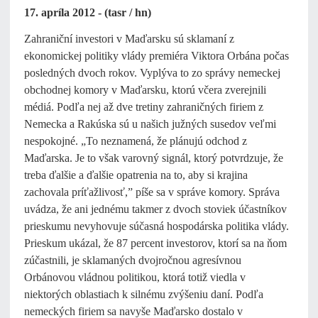
17. apríla 2012 - (tasr / hn)
Zahraniční investori v Maďarsku sú sklamaní z
ekonomickej politiky vlády premiéra Viktora Orbána počas
posledných dvoch rokov. Vyplýva to zo správy nemeckej
obchodnej komory v Maďarsku, ktorú včera zverejnili
médiá. Podľa nej až dve tretiny zahraničných firiem z
Nemecka a Rakúska sú u našich južných susedov veľmi
nespokojné. „To neznamená, že plánujú odchod z
Maďarska. Je to však varovný signál, ktorý potvrdzuje, že
treba ďalšie a ďalšie opatrenia na to, aby si krajina
zachovala príťažlivosť,” píše sa v správe komory. Správa
uvádza, že ani jednému takmer z dvoch stoviek účastníkov
prieskumu nevyhovuje súčasná hospodárska politika vlády.
Prieskum ukázal, že 87 percent investorov, ktorí sa na ňom
zúčastnili, je sklamaných dvojročnou agresívnou
Orbánovou vládnou politikou, ktorá totiž viedla v
niektorých oblastiach k silnému zvýšeniu daní. Podľa
nemeckých firiem sa navyše Maďarsko dostalo v