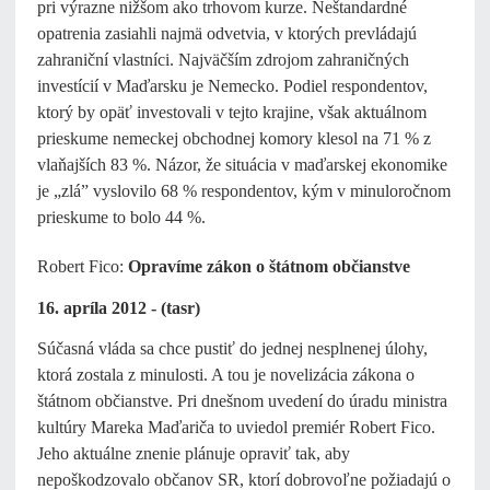
pri výrazne nižšom ako trhovom kurze. Neštandardné
opatrenia zasiahli najmä odvetvia, v ktorých prevládajú
zahraniční vlastníci. Najväčším zdrojom zahraničných
investícií v Maďarsku je Nemecko. Podiel respondentov,
ktorý by opäť investovali v tejto krajine, však aktuálnom
prieskume nemeckej obchodnej komory klesol na 71 % z
vlaňajších 83 %. Názor, že situácia v maďarskej ekonomike
je „zlá” vyslovilo 68 % respondentov, kým v minuloročnom
prieskume to bolo 44 %.
Robert Fico:
Opravíme zákon o štátnom občianstve
16. apríla 2012 - (tasr)
Súčasná vláda sa chce pustiť do jednej nesplnenej úlohy,
ktorá zostala z minulosti. A tou je novelizácia zákona o
štátnom občianstve. Pri dnešnom uvedení do úradu ministra
kultúry Mareka Maďariča to uviedol premiér Robert Fico.
Jeho aktuálne znenie plánuje opraviť tak, aby
nepoškodzovalo občanov SR, ktorí dobrovoľne požiadajú o