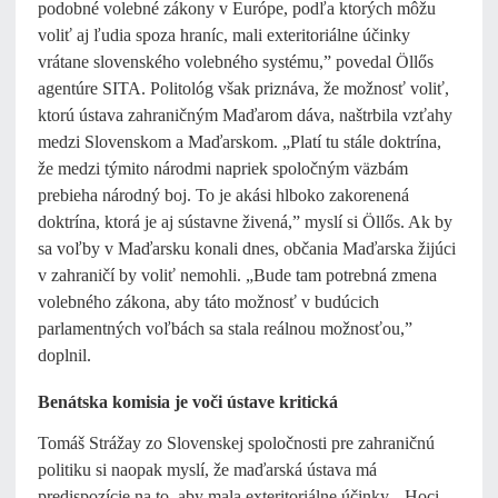
podobné volebné zákony v Európe, podľa ktorých môžu
voliť aj ľudia spoza hraníc, mali exteritoriálne účinky
vrátane slovenského volebného systému,” povedal Öllős
agentúre SITA. Politológ však priznáva, že možnosť voliť,
ktorú ústava zahraničným Maďarom dáva, naštrbila vzťahy
medzi Slovenskom a Maďarskom. „Platí tu stále doktrína,
že medzi týmito národmi napriek spoločným väzbám
prebieha národný boj. To je akási hlboko zakorenená
doktrína, ktorá je aj sústavne živená,” myslí si Öllős. Ak by
sa voľby v Maďarsku konali dnes, občania Maďarska žijúci
v zahraničí by voliť nemohli. „Bude tam potrebná zmena
volebného zákona, aby táto možnosť v budúcich
parlamentných voľbách sa stala reálnou možnosťou,”
doplnil.
Benátska komisia je voči ústave kritická
Tomáš Strážay zo Slovenskej spoločnosti pre zahraničnú
politiku si naopak myslí, že maďarská ústava má
predispozície na to, aby mala exteritoriálne účinky. „Hoci