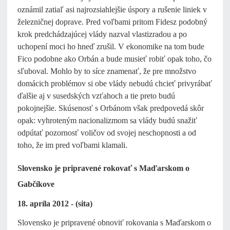
oznámil zatiaľ asi najrozsiahlejšie úspory a rušenie liniek v
železničnej doprave. Pred voľbami pritom Fidesz podobný
krok predchádzajúcej vlády nazval vlastizradou a po
uchopení moci ho hneď zrušil. V ekonomike na tom bude
Fico podobne ako Orbán a bude musieť robiť opak toho, čo
sľuboval. Mohlo by to síce znamenať, že pre množstvo
domácich problémov si obe vlády nebudú chcieť privyrábať
ďalšie aj v susedských vzťahoch a tie preto budú
pokojnejšie. Skúsenosť s Orbánom však predpovedá skôr
opak: vyhroteným nacionalizmom sa vlády budú snažiť
odpútať pozornosť voličov od svojej neschopnosti a od
toho, že im pred voľbami klamali.
Slovensko je pripravené rokovať s Maďarskom o
Gabčíkove
18. apríla 2012 - (sita)
Slovensko je pripravené obnoviť rokovania s Maďarskom o