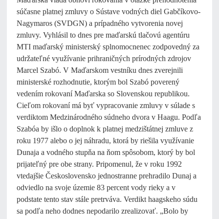
súčasne platnej zmluvy o Sústave vodných diel Gabčíkovo-
Nagymaros (SVDGN) a prípadného vytvorenia novej
zmluvy. Vyhlásil to dnes pre maďarskú tlačovú agentúru
MTI maďarský ministerský splnomocnenec zodpovedný za
udržateľné využívanie prihraničných prírodných zdrojov
Marcel Szabó. V Maďarskom vestníku dnes zverejnili
ministerské rozhodnutie, ktorým bol Szabó poverený
vedením rokovaní Maďarska so Slovenskou republikou.
Cieľom rokovaní má byť vypracovanie zmluvy v súlade s
verdiktom Medzinárodného súdneho dvora v Haagu. Podľa
Szabóa by išlo o doplnok k platnej medzištátnej zmluve z
roku 1977 alebo o jej náhradu, ktorá by riešila využívanie
Dunaja a vodného stupňa na ňom spôsobom, ktorý by bol
prijateľný pre obe strany. Pripomenul, že v roku 1992
vtedajšie Československo jednostranne prehradilo Dunaj a
odviedlo na svoje územie 83 percent vody rieky a v
podstate tento stav stále pretrváva. Verdikt haagskeho súdu
sa podľa neho dodnes nepodarilo zrealizovať. „Bolo by