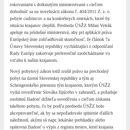
rokovaniami s dotknutými ministerstvami s cieľom
dohodnúť sa na novelizácii zákona č. 404/2011 Z. z. o
pobyte cudzincov a na konkrétnych zmenách, ktoré by
situáciu krajanov zlepšili. Predseda ÚSŽZ Milan Vetrák
apeluje na príslušné ministerstvá, aby pri aplikácii práva
Európskej únie zohľadňovali skutočnosť, že článok 7a
Ústavy Slovenskej republiky vychádzajúci z odporúčaní
Rady Európy zakotvuje preferenčné zaobchádzanie vo
vzťahu k našim krajanom.
Nový pobytový zákon totiž zrušil právo na prechodný
pobyt na území Slovenskej republiky a tým aj
Schengenského priestoru tým krajanom, ktorým ÚSŽZ
vydal osvedčenie Slováka žijúceho v zahraničí, a požaduje
osobitnú žiadosť držiteľa osvedčenia s cieľom získania
takéhoto pobytu, čo by podľa predsedu ÚSŽZ bolo
akceptovateľné, ak by sa nepožadovalo splnenie ďalších
náležitostí, akými sú napr. lekárske prehliadky alebo
opätovná žiadosť o výpis z registra trestov, ktorí krajania