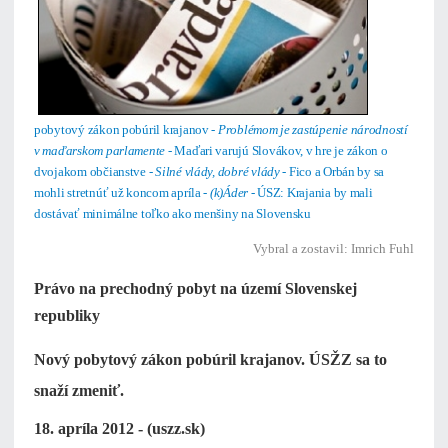
pobytový zákon pobúril krajanov -
Problémom je zastúpenie národností
v maďarskom parlamente
- Maďari varujú Slovákov, v hre je zákon o
dvojakom občianstve -
Silné vlády, dobré vlády
- Fico a Orbán by sa
mohli stretnúť už koncom apríla -
(k)Áder
- ÚSZ: Krajania by mali
dostávať minimálne toľko ako menšiny na Slovensku
Vybral a zostavil: Imrich Fuhl
Právo na prechodný pobyt na území Slovenskej
republiky
Nový pobytový zákon pobúril krajanov. ÚSŽZ sa to
snaží zmeniť.
18. apríla 2012 - (uszz.sk)