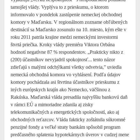
tamojšej vlády. Vyplýva to z prieskumu, o ktorom
informovalo v pondelok zastúpenie nemeckej obchodnej
komory v Maďarsku. V regionálnom zozname obľúbených
destinácií sa Maďarsko zosunulo na 10. miesto, kým ešte v
roku 2011 patrila krajine medzi nemeckými investormi
štvrtá priečka. Kroky vlády premiéra Viktora Orbána
hodnotí negatívne 87 % respondentov. „Prakticky nikto z
(200) účastníkov nevyjadril spokojnosť... tento názor
zdieľajú s malými odchýlkami všetky odvetvia,” uviedla
nemecká obchodná komora vo vyhlásení. Podľa údajov
komory pochádzala asi štvrtina účastníkov prieskumu z
iných európskych krajín ako Nemecko, väčšinou z
Rakúska. Maďarská vláda presadila najvyššiu bankovú daň
v rámci EÚ a mimoriadne zdanila aj zisky
telekomunikačných a energetických spoločností, ako aj
obchodných reťazcov. Vláda fakticky zoštátnila súkromné
penzijné fondy a veľké straty bankám spôsobil program
predčasného splatenia hypotekárnych úverov v cudzej mene