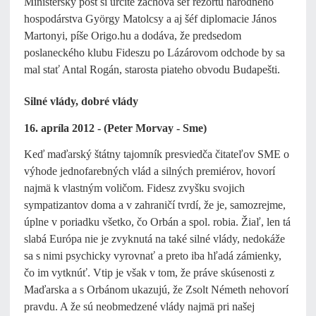
Ministerský post si určite zachová šéf rezortu národného
hospodárstva György Matolcsy a aj šéf diplomacie János
Martonyi, píše Origo.hu a dodáva, že predsedom
poslaneckého klubu Fideszu po Lázárovom odchode by sa
mal stať Antal Rogán, starosta piateho obvodu Budapešti.
Silné vlády, dobré vlády
16. apríla 2012 - (Peter Morvay - Sme)
Keď maďarský štátny tajomník presviedča čitateľov SME o
výhode jednofarebných vlád a silných premiérov, hovorí
najmä k vlastným voličom. Fidesz zvyšku svojich
sympatizantov doma a v zahraničí tvrdí, že je, samozrejme,
úplne v poriadku všetko, čo Orbán a spol. robia. Žiaľ, len tá
slabá Európa nie je zvyknutá na také silné vlády, nedokáže
sa s nimi psychicky vyrovnať a preto iba hľadá zámienky,
čo im vytknúť. Vtip je však v tom, že práve skúsenosti z
Maďarska a s Orbánom ukazujú, že Zsolt Németh nehovorí
pravdu. A že sú neobmedzené vlády najmä pri našej