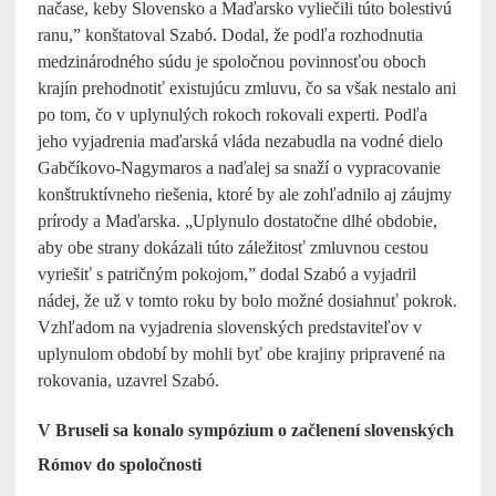
načase, keby Slovensko a Maďarsko vyliečili túto bolestivú
ranu,” konštatoval Szabó. Dodal, že podľa rozhodnutia
medzinárodného súdu je spoločnou povinnosťou oboch
krajín prehodnotiť existujúcu zmluvu, čo sa však nestalo ani
po tom, čo v uplynulých rokoch rokovali experti. Podľa
jeho vyjadrenia maďarská vláda nezabudla na vodné dielo
Gabčíkovo-Nagymaros a naďalej sa snaží o vypracovanie
konštruktívneho riešenia, ktoré by ale zohľadnilo aj záujmy
prírody a Maďarska. „Uplynulo dostatočne dlhé obdobie,
aby obe strany dokázali túto záležitosť zmluvnou cestou
vyriešiť s patričným pokojom,” dodal Szabó a vyjadril
nádej, že už v tomto roku by bolo možné dosiahnuť pokrok.
Vzhľadom na vyjadrenia slovenských predstaviteľov v
uplynulom období by mohli byť obe krajiny pripravené na
rokovania, uzavrel Szabó.
V Bruseli sa konalo sympózium o začlenení slovenských
Rómov do spoločnosti