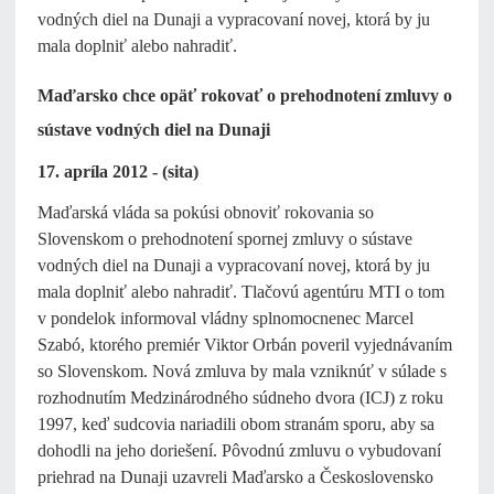
vodných diel na Dunaji a vypracovaní novej, ktorá by ju
mala doplniť alebo nahradiť.
Maďarsko chce opäť rokovať o prehodnotení zmluvy o
sústave vodných diel na Dunaji
17. apríla 2012 - (sita)
Maďarská vláda sa pokúsi obnoviť rokovania so
Slovenskom o prehodnotení spornej zmluvy o sústave
vodných diel na Dunaji a vypracovaní novej, ktorá by ju
mala doplniť alebo nahradiť. Tlačovú agentúru MTI o tom
v pondelok informoval vládny splnomocnenec Marcel
Szabó, ktorého premiér Viktor Orbán poveril vyjednávaním
so Slovenskom. Nová zmluva by mala vzniknúť v súlade s
rozhodnutím Medzinárodného súdneho dvora (ICJ) z roku
1997, keď sudcovia nariadili obom stranám sporu, aby sa
dohodli na jeho doriešení. Pôvodnú zmluvu o vybudovaní
priehrad na Dunaji uzavreli Maďarsko a Československo