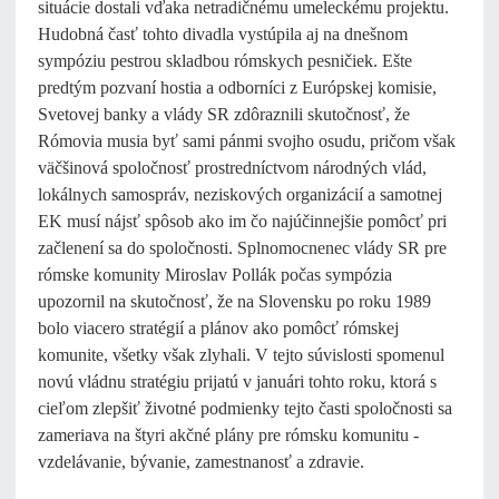
situácie dostali vďaka netradičnému umeleckému projektu.
Hudobná časť tohto divadla vystúpila aj na dnešnom
sympóziu pestrou skladbou rómskych pesničiek. Ešte
predtým pozvaní hostia a odborníci z Európskej komisie,
Svetovej banky a vlády SR zdôraznili skutočnosť, že
Rómovia musia byť sami pánmi svojho osudu, pričom však
väčšinová spoločnosť prostredníctvom národných vlád,
lokálnych samospráv, neziskových organizácií a samotnej
EK musí nájsť spôsob ako im čo najúčinnejšie pomôcť pri
začlenení sa do spoločnosti. Splnomocnenec vlády SR pre
rómske komunity Miroslav Pollák počas sympózia
upozornil na skutočnosť, že na Slovensku po roku 1989
bolo viacero stratégií a plánov ako pomôcť rómskej
komunite, všetky však zlyhali. V tejto súvislosti spomenul
novú vládnu stratégiu prijatú v januári tohto roku, ktorá s
cieľom zlepšiť životné podmienky tejto časti spoločnosti sa
zameriava na štyri akčné plány pre rómsku komunitu -
vzdelávanie, bývanie, zamestnanosť a zdravie.