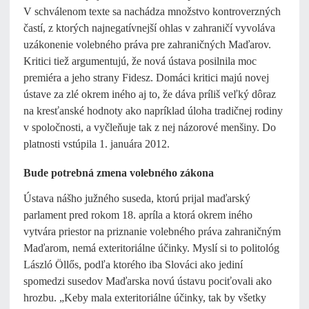
V schválenom texte sa nachádza množstvo kontroverzných
častí, z ktorých najnegatívnejší ohlas v zahraničí vyvoláva
uzákonenie volebného práva pre zahraničných Maďarov.
Kritici tiež argumentujú, že nová ústava posilnila moc
premiéra a jeho strany Fidesz. Domáci kritici majú novej
ústave za zlé okrem iného aj to, že dáva príliš veľký dôraz
na kresťanské hodnoty ako napríklad úloha tradičnej rodiny
v spoločnosti, a vyčleňuje tak z nej názorové menšiny. Do
platnosti vstúpila 1. januára 2012.
Bude potrebná zmena volebného zákona
Ústava nášho južného suseda, ktorú prijal maďarský
parlament pred rokom 18. apríla a ktorá okrem iného
vytvára priestor na priznanie volebného práva zahraničným
Maďarom, nemá exteritoriálne účinky. Myslí si to politológ
László Öllős, podľa ktorého iba Slováci ako jediní
spomedzi susedov Maďarska novú ústavu pociťovali ako
hrozbu. „Keby mala exteritoriálne účinky, tak by všetky