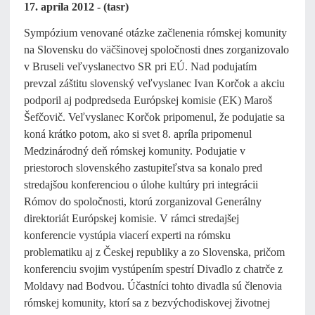
17. apríla 2012 - (tasr)
Sympózium venované otázke začlenenia rómskej komunity
na Slovensku do väčšinovej spoločnosti dnes zorganizovalo
v Bruseli veľvyslanectvo SR pri EÚ. Nad podujatím
prevzal záštitu slovenský veľvyslanec Ivan Korčok a akciu
podporil aj podpredseda Európskej komisie (EK) Maroš
Šefčovič. Veľvyslanec Korčok pripomenul, že podujatie sa
koná krátko potom, ako si svet 8. apríla pripomenul
Medzinárodný deň rómskej komunity. Podujatie v
priestoroch slovenského zastupiteľstva sa konalo pred
stredajšou konferenciou o úlohe kultúry pri integrácii
Rómov do spoločnosti, ktorú zorganizoval Generálny
direktoriát Európskej komisie. V rámci stredajšej
konferencie vystúpia viacerí experti na rómsku
problematiku aj z Českej republiky a zo Slovenska, pričom
konferenciu svojim vystúpením spestrí Divadlo z chatrče z
Moldavy nad Bodvou. Účastníci tohto divadla sú členovia
rómskej komunity, ktorí sa z bezvýchodiskovej životnej