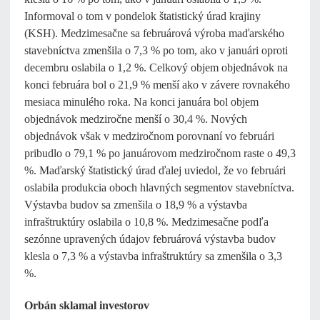
Informoval o tom v pondelok štatistický úrad krajiny
(KSH). Medzimesačne sa februárová výroba maďarského
stavebníctva zmenšila o 7,3 % po tom, ako v januári oproti
decembru oslabila o 1,2 %. Celkový objem objednávok na
konci februára bol o 21,9 % menší ako v závere rovnakého
mesiaca minulého roka. Na konci januára bol objem
objednávok medziročne menší o 30,4 %. Nových
objednávok však v medziročnom porovnaní vo februári
pribudlo o 79,1 % po januárovom medziročnom raste o 49,3
%. Maďarský štatistický úrad ďalej uviedol, že vo februári
oslabila produkcia oboch hlavných segmentov stavebníctva.
Výstavba budov sa zmenšila o 18,9 % a výstavba
infraštruktúry oslabila o 10,8 %. Medzimesačne podľa
sezónne upravených údajov februárová výstavba budov
klesla o 7,3 % a výstavba infraštruktúry sa zmenšila o 3,3
%.
Orbán sklamal investorov