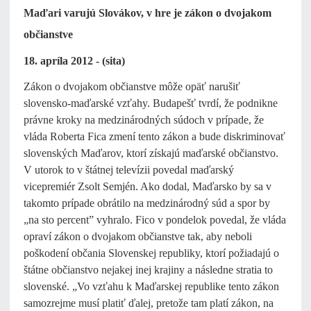
Maďari varujú Slovákov, v hre je zákon o dvojakom
občianstve
18. apríla 2012 - (sita)
Zákon o dvojakom občianstve môže opäť narušiť
slovensko-maďarské vzťahy. Budapešť tvrdí, že podnikne
právne kroky na medzinárodných súdoch v prípade, že
vláda Roberta Fica zmení tento zákon a bude diskriminovať
slovenských Maďarov, ktorí získajú maďarské občianstvo.
V utorok to v štátnej televízii povedal maďarský
vicepremiér Zsolt Semjén. Ako dodal, Maďarsko by sa v
takomto prípade obrátilo na medzinárodný súd a spor by
„na sto percent” vyhralo. Fico v pondelok povedal, že vláda
opraví zákon o dvojakom občianstve tak, aby neboli
poškodení občania Slovenskej republiky, ktorí požiadajú o
štátne občianstvo nejakej inej krajiny a následne stratia to
slovenské. „Vo vzťahu k Maďarskej republike tento zákon
samozrejme musí platiť ďalej, pretože tam platí zákon, na