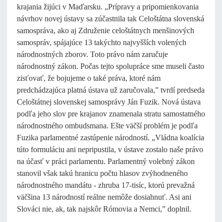
krajania žijúci v Maďarsku. „Prípravy a pripomienkovania
návrhov novej ústavy sa zúčastnila tak Celoštátna slovenská
samospráva, ako aj Združenie celoštátnych menšinových
samospráv, spájajúce 13 takýchto najvyšších volených
národnostných zborov. Toto právo nám zaručuje
národnostný zákon. Počas tejto spolupráce sme museli často
zisťovať, že bojujeme o také práva, ktoré nám
predchádzajúca platná ústava už zaručovala,” tvrdí predseda
Celoštátnej slovenskej samosprávy Ján Fuzik. Nová ústava
podľa jeho slov pre krajanov znamenala stratu samostatného
národnostného ombudsmana. Ešte väčší problém je podľa
Fuzika parlamentné zastúpenie národností. „Vládna koalícia
túto formuláciu ani nepripustila, v ústave zostalo naše právo
na účasť v práci parlamentu. Parlamentný volebný zákon
stanovil však takú hranicu počtu hlasov zvýhodneného
národnostného mandátu - zhruba 17-tisíc, ktorú prevažná
väčšina 13 národností reálne nemôže dosiahnuť. Asi ani
Slováci nie, ak, tak najskôr Rómovia a Nemci,” doplnil.