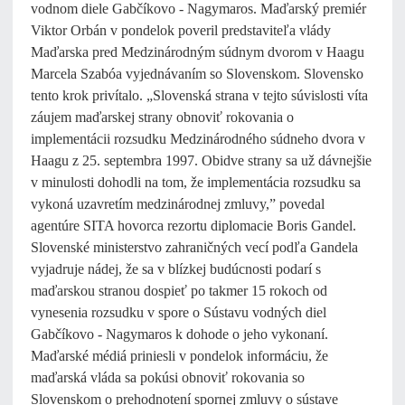
vodnom diele Gabčíkovo - Nagymaros. Maďarský premiér
Viktor Orbán v pondelok poveril predstaviteľa vlády
Maďarska pred Medzinárodným súdnym dvorom v Haagu
Marcela Szabóa vyjednávaním so Slovenskom. Slovensko
tento krok privítalo. „Slovenská strana v tejto súvislosti víta
záujem maďarskej strany obnoviť rokovania o
implementácii rozsudku Medzinárodného súdneho dvora v
Haagu z 25. septembra 1997. Obidve strany sa už dávnejšie
v minulosti dohodli na tom, že implementácia rozsudku sa
vykoná uzavretím medzinárodnej zmluvy,” povedal
agentúre SITA hovorca rezortu diplomacie Boris Gandel.
Slovenské ministerstvo zahraničných vecí podľa Gandela
vyjadruje nádej, že sa v blízkej budúcnosti podarí s
maďarskou stranou dospieť po takmer 15 rokoch od
vynesenia rozsudku v spore o Sústavu vodných diel
Gabčíkovo - Nagymaros k dohode o jeho vykonaní.
Maďarské médiá priniesli v pondelok informáciu, že
maďarská vláda sa pokúsi obnoviť rokovania so
Slovenskom o prehodnotení spornej zmluvy o sústave