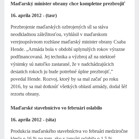
Maďarský minister obrany chce kompletne prezbrojiť
16. apríla 2012 - (tasr)
Prezbrojenie maďarských ozbrojených síl sa stáva
neodkladnou záležitosťou, vyhlásil v maďarskom
verejnoprávnom rozhlase maďarský minister obrany Csaba
Hende. „Armáda bola v období uplynulých rokov výrazne
podfinancovaná. Jej technika a výzbroj až na niektoré
výnimky sú natoľko zastarané, že v nadchádzajúcich
desiatich rokoch ju bude potrebné úplne prezbrojiť,”
povedal Hende. Rozvoj, ktorý by sa mal začať po roku
2016, by sa mal dotknúť všetkých oblastí armády, dodal šéf
rezortu obrany.
Maďarské stavebníctvo vo februári oslabilo
16. apríla 2012 - (sita)
Produkcia maďarského stavebníctva vo februári medziročne
klesla o 16 % po tom, ako v januári oslabila o 1,5 %.