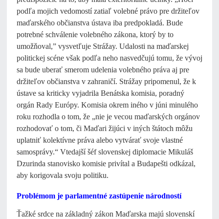
podľa mojich vedomostí zatiaľ volebné právo pre držiteľov
maďarského občianstva ústava iba predpokladá. Bude
potrebné schválenie volebného zákona, ktorý by to
umožňoval,” vysvetľuje Strážay. Udalosti na maďarskej
politickej scéne však podľa neho nasvedčujú tomu, že vývoj
sa bude uberať smerom udelenia volebného práva aj pre
držiteľov občianstva v zahraničí. Strážay pripomenul, že k
ústave sa kriticky vyjadrila Benátska komisia, poradný
orgán Rady Európy. Komisia okrem iného v júni minulého
roku rozhodla o tom, že „nie je vecou maďarských orgánov
rozhodovať o tom, či Maďari žijúci v iných štátoch môžu
uplatniť kolektívne práva alebo vytvárať svoje vlastné
samosprávy.“ Vtedajší šéf slovenskej diplomacie Mikuláš
Dzurinda stanovisko komisie privítal a Budapešti odkázal,
aby korigovala svoju politiku.
Problémom je parlamentné zastúpenie národností
Ťažké srdce na základný zákon Maďarska majú slovenskí