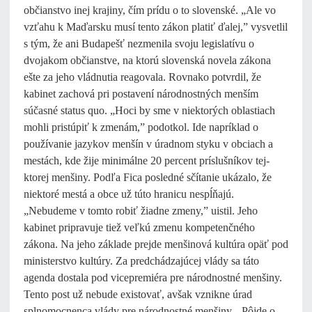
občianstvo inej krajiny, čím prídu o to slovenské. „Ale vo
vzťahu k Maďarsku musí tento zákon platiť ďalej,” vysvetlil
s tým, že ani Budapešť nezmenila svoju legislatívu o
dvojakom občianstve, na ktorú slovenská novela zákona
ešte za jeho vládnutia reagovala. Rovnako potvrdil, že
kabinet zachová pri postavení národnostných menším
súčasné status quo. „Hoci by sme v niektorých oblastiach
mohli pristúpiť k zmenám,” podotkol. Ide napríklad o
používanie jazykov menšín v úradnom styku v obciach a
mestách, kde žije minimálne 20 percent príslušníkov tej-
ktorej menšiny. Podľa Fica posledné sčítanie ukázalo, že
niektoré mestá a obce už túto hranicu nespĺňajú.
„Nebudeme v tomto robiť žiadne zmeny,” uistil. Jeho
kabinet pripravuje tiež veľkú zmenu kompetenčného
zákona. Na jeho základe prejde menšinová kultúra opäť pod
ministerstvo kultúry. Za predchádzajúcej vlády sa táto
agenda dostala pod vicepremiéra pre národnostné menšiny.
Tento post už nebude existovať, avšak vznikne úrad
splnomocnenca vlády pre národnostné menšiny. „Pôjde o