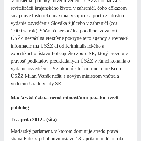
V dôsledku politiky nového vedenia ÚSŽZ dochádza k
revitalizácii krajanského života v zahraničí, čoho dôkazom
sú aj nové historické maximá týkajúce sa počtu žiadostí o
vydanie osvedčenia Slováka žijúceho v zahraničí (cca.
1.000 za rok). Súčasná personálna poddimenzovanosť
ÚSŽZ nestačí na efektívne pokrytie tejto agendy a rovnaké
informácie ma ÚSŽZ aj od Kriminalistického a
expertízneho ústavu Policajného zboru SR, ktorý preveruje
pravosť podkladov predkladaných ÚSŽZ v rámci konania o
vydanie osvedčenia. Vzniknutú situáciu mieni predseda
ÚSŽZ Milan Vetrák riešiť s novým ministrom vnútra a
vedúcim Úradu vlády SR.
Maďarská ústava nemá mimoštátnu povahu, tvrdí
politológ
17. apríla 2012 - (sita)
Maďarský parlament, v ktorom dominuje stredo-pravá
strana Fidesz, prijal novú ústavu 18. apríla minulého roku.