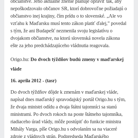
občianstve. Jeho aktuálne znenie plánuje opraviť tak, aby
nepoškodzovalo občanov SR, ktorí dobrovoľne požiadajú o
občianstvo inej krajiny, čím prídu o to slovenské. „Ale vo
vzťahu k Maďarsku musí tento zákon platiť ďalej,” povedal
s tým, že ani Budapešť nezmenila svoju legislatívu o
dvojakom občianstve, na ktorú slovenská novela zákona
ešte za jeho predchádzajúceho vládnutia reagovala.
Origo.hu:
Do dvoch týždňov budú zmeny v maďarskej
vláde
16. apríla 2012 - (tasr)
Do dvoch týždňov dôjde k zmenám v maďarskej vláde,
napísal dnes maďarský spravodajský portál Origo.hu s tým,
že dvaja ministri odídu a dvaja štátni tajomníci sa stanú
ministrami. Po dvoch rokoch na poste štátneho tajomníka,
riadiaceho úrad vlády, môže postúpiť do funkcie ministra
Mihály Varga, píše Origo.hu s odvolaním sa na viaceré
zdroje z vládnych strán. Podpredseda Maďarského