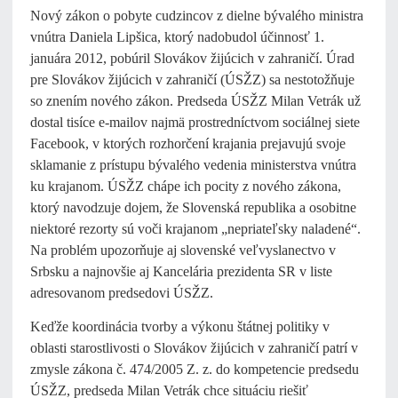
Nový zákon o pobyte cudzincov z dielne bývalého ministra
vnútra Daniela Lipšica, ktorý nadobudol účinnosť 1.
januára 2012, pobúril Slovákov žijúcich v zahraničí. Úrad
pre Slovákov žijúcich v zahraničí (ÚSŽZ) sa nestotožňuje
so znením nového zákon. Predseda ÚSŽZ Milan Vetrák už
dostal tisíce e-mailov najmä prostredníctvom sociálnej siete
Facebook, v ktorých rozhorčení krajania prejavujú svoje
sklamanie z prístupu bývalého vedenia ministerstva vnútra
ku krajanom. ÚSŽZ chápe ich pocity z nového zákona,
ktorý navodzuje dojem, že Slovenská republika a osobitne
niektoré rezorty sú voči krajanom „nepriateľsky naladené“.
Na problém upozorňuje aj slovenské veľvyslanectvo v
Srbsku a najnovšie aj Kancelária prezidenta SR v liste
adresovanom predsedovi ÚSŽZ.
Keďže koordinácia tvorby a výkonu štátnej politiky v
oblasti starostlivosti o Slovákov žijúcich v zahraničí patrí v
zmysle zákona č. 474/2005 Z. z. do kompetencie predsedu
ÚSŽZ, predseda Milan Vetrák chce situáciu riešiť