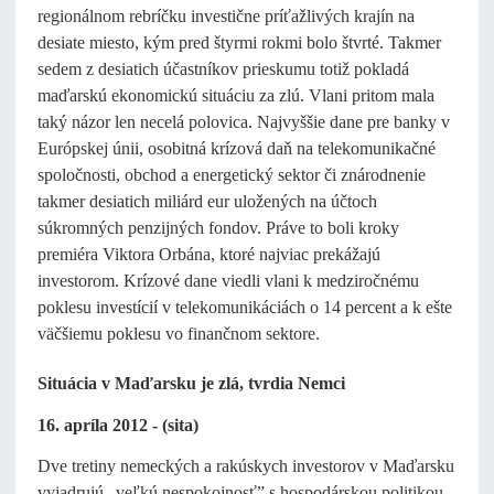
regionálnom rebríčku investične príťažlivých krajín na
desiate miesto, kým pred štyrmi rokmi bolo štvrté. Takmer
sedem z desiatich účastníkov prieskumu totiž pokladá
maďarskú ekonomickú situáciu za zlú. Vlani pritom mala
taký názor len necelá polovica. Najvyššie dane pre banky v
Európskej únii, osobitná krízová daň na telekomunikačné
spoločnosti, obchod a energetický sektor či znárodnenie
takmer desiatich miliárd eur uložených na účtoch
súkromných penzijných fondov. Práve to boli kroky
premiéra Viktora Orbána, ktoré najviac prekážajú
investorom. Krízové dane viedli vlani k medziročnému
poklesu investícií v telekomunikáciách o 14 percent a k ešte
väčšiemu poklesu vo finančnom sektore.
Situácia v Maďarsku je zlá, tvrdia Nemci
16. apríla 2012 - (sita)
Dve tretiny nemeckých a rakúskych investorov v Maďarsku
vyjadrujú „veľkú nespokojnosť” s hospodárskou politikou