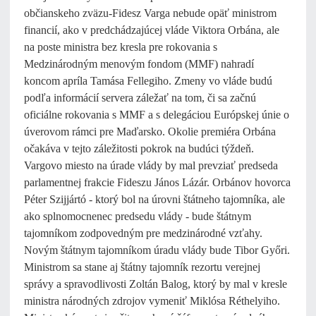
občianskeho zväzu-Fidesz Varga nebude opäť ministrom
financií, ako v predchádzajúcej vláde Viktora Orbána, ale
na poste ministra bez kresla pre rokovania s
Medzinárodným menovým fondom (MMF) nahradí
koncom apríla Tamása Fellegiho. Zmeny vo vláde budú
podľa informácií servera záležať na tom, či sa začnú
oficiálne rokovania s MMF a s delegáciou Európskej únie o
úverovom rámci pre Maďarsko. Okolie premiéra Orbána
očakáva v tejto záležitosti pokrok na budúci týždeň.
Vargovo miesto na úrade vlády by mal prevziať predseda
parlamentnej frakcie Fideszu János Lázár. Orbánov hovorca
Péter Szijjártó - ktorý bol na úrovni štátneho tajomníka, ale
ako splnomocnenec predsedu vlády - bude štátnym
tajomníkom zodpovedným pre medzinárodné vzťahy.
Novým štátnym tajomníkom úradu vlády bude Tibor Győri.
Ministrom sa stane aj štátny tajomník rezortu verejnej
správy a spravodlivosti Zoltán Balog, ktorý by mal v kresle
ministra národných zdrojov vymeniť Miklósa Réthelyiho.