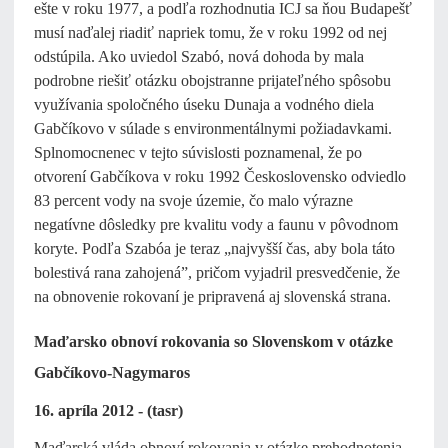
ešte v roku 1977, a podľa rozhodnutia ICJ sa ňou Budapešť
musí naďalej riadiť napriek tomu, že v roku 1992 od nej
odstúpila. Ako uviedol Szabó, nová dohoda by mala
podrobne riešiť otázku obojstranne prijateľného spôsobu
využívania spoločného úseku Dunaja a vodného diela
Gabčíkovo v súlade s environmentálnymi požiadavkami.
Splnomocnenec v tejto súvislosti poznamenal, že po
otvorení Gabčíkova v roku 1992 Československo odviedlo
83 percent vody na svoje územie, čo malo výrazne
negatívne dôsledky pre kvalitu vody a faunu v pôvodnom
koryte. Podľa Szabóa je teraz „najvyšší čas, aby bola táto
bolestivá rana zahojená”, pričom vyjadril presvedčenie, že
na obnovenie rokovaní je pripravená aj slovenská strana.
Maďarsko obnoví rokovania so Slovenskom v otázke
Gabčíkovo-Nagymaros
16. apríla 2012 - (tasr)
Maďarská vláda obnoví rokovania v otázke prehodnotenia