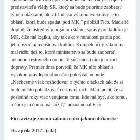
predstaviteľa vlády SR, ktorý sa bude prioritne zaoberať
týmito otázkami, ale z hľadiska výkonu exekutívy je to
oblasť, ktorá bude spadať pod MK,” priblížil Fico. Maďarič
doplnil, že ústredným orgánom štátnej správy pre kultúru je
MK, čiže má logiku, aby tak ako v minulosti patrila pod
jeho rezort aj menšinová kultúra. Kompetenčný zákon by
mal riešiť tiež to, ktoré ministerstvo sa bude zaoberať
agendou cestovného ruchu. V súčasnosti ním je rezort
dopravy. Premiér dnes potvrdil, že MK túto oblasť s
vysokou pravdepodobnosťou pokrývať nebude.
„Nechceme však rozhodovať o týchto otázkach tak, že si
bude niekto pohadzovať cestovný ruch. Mám pocit, že sa
posledné roky viac venujeme tomu, kde má byť, ako tomu,
o čom je a čomu má slúžiť,” poznamenal Fico.
Fico avizuje zmenu zákona o dvojakom občianstve
16. apríla 2012 - (sita)