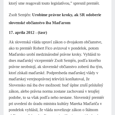
ktorý sme reagovali touto legislatívou,” spresnil premiér.
Zsolt Semjén:
Urobíme právne kroky, ak SR odoberie
slovenské občianstvo iba Maďarom
17. apríla 2012 - (tasr)
Ak slovenská vláda upraví zákon o dvojakom občianstve,
ako to premiér Robert Fico avizoval v pondelok, potom
Maďarsko urobí medzinárodné právne kroky. Vyhlásil to
dnes maďarský vicepremiér Zsolt Semjén, podľa ktorého
právne neobstojí, ak slovenské občianstvo zoberú iba tým,
ktorí získali maďarské. Podpredseda maďarskej vlády v
maďarskej verejnoprávnej televízii konštatoval, že
Slovensko má iba dve možnosti: buď úplne zruší príslušný
zákon, alebo právna norma zostane zachovaná v terajšej
podobe, to sa však podľa neho nestane. Slovenský premiér
pri uvedení do úradu ministra kultúry Mareka Maďariča v
pondelok vyhlásil, že vláda novelizuje zákon o štátnom