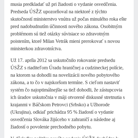
musia predkladať už pri žiadosti o vydanie osvedčenia.
Predseda ÚSŽZ upozorňoval na niektoré z týchto
skutočností ministerstvo vnútra už počas minulého roka ešte
pred nadobudnutím účinnosti nového zákona. Osobitným
problémom sú tiež otázky súvisiace so zdravotným
poistením, ktoré Milan Vetrák mieni prerokovať s novou
ministerkou zdravotníctva.
Už 17. apríla 2012 sa uskutočnilo rokovanie predsedu
ÚSŽZ s riaditeľom Úradu hraničnej a cudzineckej polície,
na ktorom sa dohodli na novelizácii nového pobytového
zákona, a to čo v najskoršom termíne. S cieľom nastaviť
systém čo najoptimálnejšie sa tiež dohodli, že zástupcovia
ich úradov uskutočnia v máji otvorené diskusné stretnutia s
krajanmi v Báčskom Petrovci (Srbsko) a Užhorode
(Ukrajina), odkiaľ prichádza 95 % žiadostí o vydanie
osvedčenia Slováka žijúceho v zahraničí a následne aj
žiadostí o povolenie prechodného pobytu.