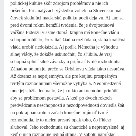
politickej kultúre skôr zdrojom problémov a nie ich
riešením. Pri analýzach výsledku volieb na Slovensku mal
človek sledujúci maďarskú politiku pocit deja vu. Aj tam sa
pred dvomi rokmi hemžili tvrdenia, že je dvojtretinová
väčšina Fideszu vlastne dobrá: krajina má konečne vládu
schopnú robiť to, čo zatiaľ žiadna rozhádaná, slabá koaličná
vláda urobiť nedokázala. Aj podľa Németha je výhodou
silnej vlády, že dokáže uskutočniť, čo sľúbila. Je vraj
schopná splniť silné záväzky a prijímať tvrdé rozhodnutia.
Záhadou potom je, prečo sa Orbánova vláda takto nespráva.
Až doteraz sa nepríjemným, ale pre krajinu prospešným
tvrdým rozhodnutiam všemožne vyhýbala. Neobmedzená
moc jej slúžila len na to, že ju nikto ani nemohol prinútiť,
aby sa problémom postavila. A keď po dvoch rokoch
predvádzania neschopnosti a nezodpovednosti doviedla štát
na pokraj bankrotu a začala konečne prijímať tvrdé
rozhodnutia, je to nielen presný opak toho, čo Fidesz
sľuboval. Jeho rozhodnutia sú chaotické a nepremyslené, aj
keď o nich rozhoduje jediná strana. V sobotu napríklad