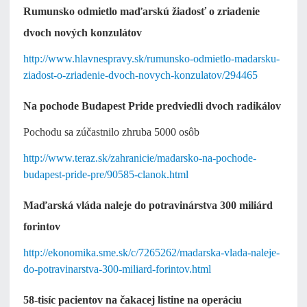
Rumunsko odmietlo maďarskú žiadosť o zriadenie
dvoch nových konzulátov
http://www.hlavnespravy.sk/rumunsko-odmietlo-madarsku-
ziadost-o-zriadenie-dvoch-novych-konzulatov/294465
Na pochode Budapest Pride predviedli dvoch radikálov
Pochodu sa zúčastnilo zhruba 5000 osôb
http://www.teraz.sk/zahranicie/madarsko-na-pochode-
budapest-pride-pre/90585-clanok.html
Maďarská vláda naleje do potravinárstva 300 miliárd
forintov
http://ekonomika.sme.sk/c/7265262/madarska-vlada-naleje-
do-potravinarstva-300-miliard-forintov.html
58-tisíc pacientov na čakacej listine na operáciu