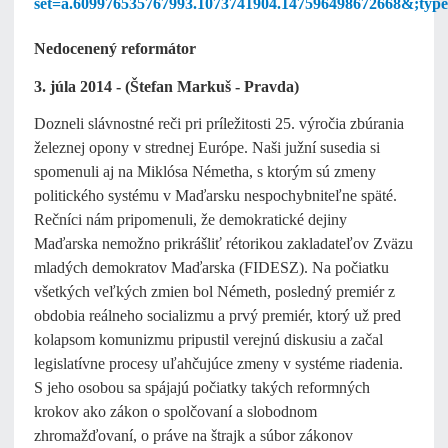
set=a.609976535767993.1073741904.147596498672668&;typ
Nedocenený reformátor
3. júla 2014 - (Štefan Markuš - Pravda)
Dozneli slávnostné reči pri príležitosti 25. výročia zbúrania
železnej opony v strednej Európe. Naši južní susedia si
spomenuli aj na Miklósa Németha, s ktorým sú zmeny
politického systému v Maďarsku nespochybniteľne späté.
Rečníci nám pripomenuli, že demokratické dejiny
Maďarska nemožno prikrášliť rétorikou zakladateľov Zväzu
mladých demokratov Maďarska (FIDESZ). Na počiatku
všetkých veľkých zmien bol Németh, posledný premiér z
obdobia reálneho socializmu a prvý premiér, ktorý už pred
kolapsom komunizmu pripustil verejnú diskusiu a začal
legislatívne procesy uľahčujúce zmeny v systéme riadenia.
S jeho osobou sa spájajú počiatky takých reformných
krokov ako zákon o spolčovaní a slobodnom
zhromažďovaní, o práve na štrajk a súbor zákonov