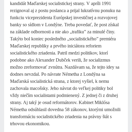
kandidát Maďarskej socialistickej strany. V apríli 1991
rezignoval aj z postu poslanca a prijal lukratívnu ponuku na
funkciu viceprezidenta Európskej investičnej a rozvojovej
banky so sídlom v Londýne. Treba povedať, že post získal
na základe odbornosti a nie ako „trafiku” za minulé činy.
Takýto bol koniec posledného „socialistického” premiéra
Maďarskej republiky a prvého iniciátora reforiem
socialistického zriadenia. Patril medzi politikov, ktorí
podobne ako Alexander Dubček verili, že socializmus
možno zreformovať zvnútra. Nazdávam sa, že tejto idey sa
dodnes nevzdal. Po návrate Németha z Londýna sa
Maďarská socialistická strana, z ktorej vyšiel, k nemu
zachovala macošsky. Jeho návrat do veľkej politiky bol
vždy niečím socialistami podmienený. Z jednej či z druhej
strany. Aj taký je osud reformátorov. Kabinet Miklósa
Németha odsúhlasil dovedna 58 zákonov, ktorými umožnili
transformáciu socialistického zriadenia na právny štát s
trhovou ekonomikou.