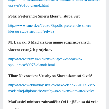
uprava/90108-clanok.html
Polis: Preferencie Smeru klesajú, stúpa Sieť
http://www.sme.sk/c/7263078/polis-preferencie-smeru-
klesaju-stupa-siet.html?ref=trz
M. Lajčák: S Maďarskom máme rozpracovaných
viacero cestných projektov
http://www.teraz.sk/slovensko/lajcak-madarsko-
spolupraca/89975-clanok.html
Tibor Navracsics: Vzťahy so Slovenskom sú skvelé
http://www.webnoviny.sk/slovensko/clanok/840131-sef-
madarskej-diplomacie-vztahy-so-slovenskom-su-skvele/
Maďarský minister zahraničia: Od Lajčáka sa dá veľa