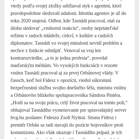
vtedy podľa svojej zložky udržiaval styk s agentmi, ktorí
pravdepodobne sledovali udalosti. Identita agentov je až do
roku 2020 utajená. Odbor, kde Tasnádi pracoval, mal za
úlohu sledovať „vnútornú reakciu“, osoby nepriateľské
režimu v radoch mládeže, cirkví, v kultúre a cudzích
diplomatov. Tasnádi vo svojej minulosti nevidí problém a
nechce z funkcie odstúpiť. Venoval sa vraj len
kontrarozviedke, „a to je jedna profesia“, povedal
maďarským médiám. Vo vysokých funkciách v rezorte
vnútra Tasnádi pracoval aj za prvej Orbánovej vlády. V
časoch, keď bol Fidesz v opozícii, viedol súkromnú
bezpečnostnú službu svojho dnešného šéfa, ministra vnútra
a Orbánovho blízkeho spolupracovníka Sándora Pintéra.
„Hodí sa na svoju prácu, celý život pracoval na tomto poli,“
obhajoval Tasnádiho vymenovanie pre spravodajský server
hvg.hu poslanec Fideszu Zsolt Nyitrai. Strana Fidesz i
premiér Orbán sa radi stavajú do pozície bojovníkov proti
komunizmu. Ako však ukazuje i Tasnádiho prípad, je ich