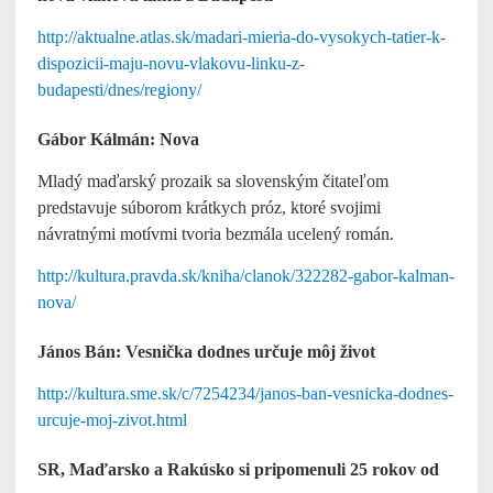
http://aktualne.atlas.sk/madari-mieria-do-vysokych-tatier-k-
dispozicii-maju-novu-vlakovu-linku-z-
budapesti/dnes/regiony/
Gábor Kálmán: Nova
Mladý maďarský prozaik sa slovenským čitateľom
predstavuje súborom krátkych próz, ktoré svojimi
návratnými motívmi tvoria bezmála ucelený román.
http://kultura.pravda.sk/kniha/clanok/322282-gabor-kalman-
nova/
János Bán: Vesnička dodnes určuje môj život
http://kultura.sme.sk/c/7254234/janos-ban-vesnicka-dodnes-
urcuje-moj-zivot.html
SR, Maďarsko a Rakúsko si pripomenuli 25 rokov od