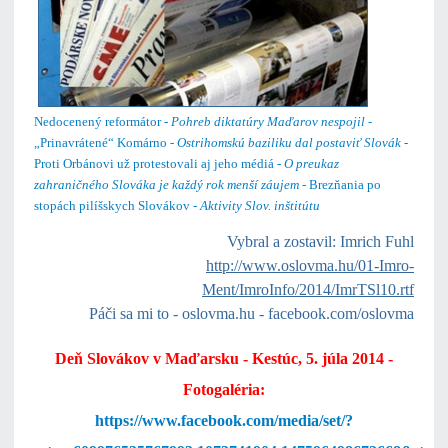
Nedocenený reformátor -
Pohreb diktatúry Maďarov nespojil
-
„Prinavrátené“ Komárno -
Ostrihomskú baziliku dal postaviť Slovák
-
Proti Orbánovi už protestovali aj jeho médiá -
O preukaz
zahraničného Slováka je každý rok menší záujem
- Brezňania po
stopách pilíšskych Slovákov -
Aktivity Slov. inštitútu
Vybral a zostavil: Imrich Fuhl
http://www.oslovma.hu/01-Imro-
Ment/ImroInfo/2014/ImrTSl10.rtf
Páči sa mi to
-
oslovma.hu
-
facebook.com/oslovma
Deň Slovákov v Maďarsku -
Kestúc, 5. júla 2014 -
Fotogaléria:
https://www.facebook.com/media/set/?