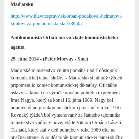
Maďarsku
http://www.hlavnespravy.sk/orban-podakoval-helmutovi-
kohlovi-za-pomoc-madarsku/289507
Antikomunista Orbán má vo vláde komunistického
agenta
25. júna 2014 - (Peter Morvay - Sme)
Maďarské ministerstvo vnútra pomáha riadiť dôstojník
komunistickej tajnej služby. - Maďarsko si minulý týždeň
pripomenulo koniec komunistickej diktatúry. Oficiálne
oslavy sa konali na výročie nového pohrebu expremiéra
Imre Nagya, ktorý sa konal 16. júna 1989. Nagy bol
popravený po protikomunistickom povstaní v roku 1956.
Rovnaký týždeň bol vymenovaný za štátneho tajomníka
ministerstva vnútra v novej vláde Viktora Orbána László
Tasnádi, ktorý stál v deň pohrebu v roku 1989 ešte na
opačnej strane. Ako dôstojník komunistickej tajnej služby