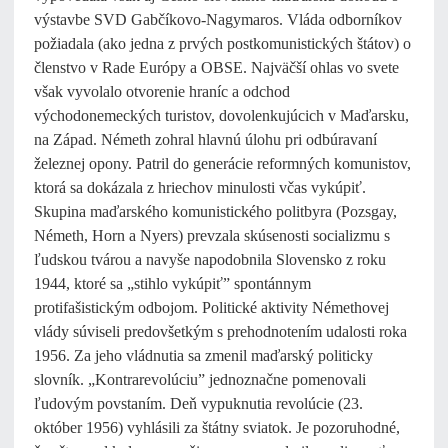
výstavbe SVD Gabčíkovo-Nagymaros. Vláda odborníkov
požiadala (ako jedna z prvých postkomunistických štátov) o
členstvo v Rade Európy a OBSE. Najväčší ohlas vo svete
však vyvolalo otvorenie hraníc a odchod
východonemeckých turistov, dovolenkujúcich v Maďarsku,
na Západ. Németh zohral hlavnú úlohu pri odbúravaní
železnej opony. Patril do generácie reformných komunistov,
ktorá sa dokázala z hriechov minulosti včas vykúpiť.
Skupina maďarského komunistického politbyra (Pozsgay,
Németh, Horn a Nyers) prevzala skúsenosti socializmu s
ľudskou tvárou a navyše napodobnila Slovensko z roku
1944, ktoré sa „stihlo vykúpiť” spontánnym
protifašistickým odbojom. Politické aktivity Némethovej
vlády súviseli predovšetkým s prehodnotením udalosti roka
1956. Za jeho vládnutia sa zmenil maďarský politicky
slovník. „Kontrarevolúciu” jednoznačne pomenovali
ľudovým povstaním. Deň vypuknutia revolúcie (23.
október 1956) vyhlásili za štátny sviatok. Je pozoruhodné,