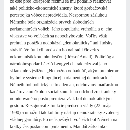
že ešte pred kolapsom režimu sa mu podarilo realizovať
také politicko-ekonomické zmeny, ktoré gorbačovská
perestrojka vôbec nepredvídala. Nespornou zásluhou
Németha bola organizácia prvých slobodných
parlamentných volieb. Jeho popularita vrcholila a o jeho
víťazstve vo voľbách sa nepochybovalo. Voľby však
prehral a porážku nedokázal „demokraticky” ani ľudsky
stráviť. Vo funkcii predsedu ho nahradil človek s
nekomunistickou minulosťou ( József Antall). Politológ a
národohospodár László Lengyel charakterizoval jeho
sklamanie výstižne: „Nemožno odhadnúť, akým premiérom
by bol v systéme fungujúcej parlamentnej demokracie.”
Németh bol politický selfmademan, odchovaný maďarskou
kádárovskou školou socializmu. Jeho odchod zo stranícky
nominovaného postu premiéra však bol demokratickým
gestom. Rezignoval z funkcie predsedu vlády (22. mája
1990) a umožnil tak kultúrny nástup demokraticky zvolenej
vládnej garnitúry. Po neúspešných voľbách bol Németh na
krátky čas poslancom parlamentu. Mandát získal ako