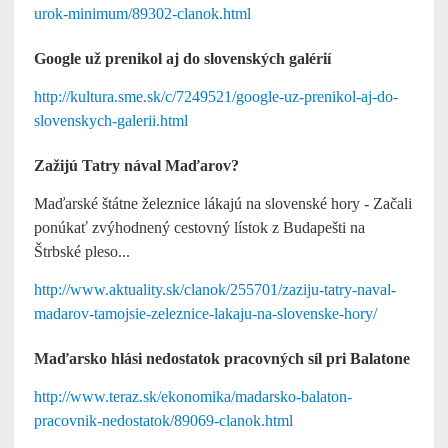
urok-minimum/89302-clanok.html
Google už prenikol aj do slovenských galérií
http://kultura.sme.sk/c/7249521/google-uz-prenikol-aj-do-
slovenskych-galerii.html
Zažijú Tatry nával Maďarov?
Maďarské štátne železnice lákajú na slovenské hory - Začali
ponúkať zvýhodnený cestovný lístok z Budapešti na
Štrbské pleso...
http://www.aktuality.sk/clanok/255701/zaziju-tatry-naval-
madarov-tamojsie-zeleznice-lakaju-na-slovenske-hory/
Maďarsko hlási nedostatok pracovných síl pri Balatone
http://www.teraz.sk/ekonomika/madarsko-balaton-
pracovnik-nedostatok/89069-clanok.html