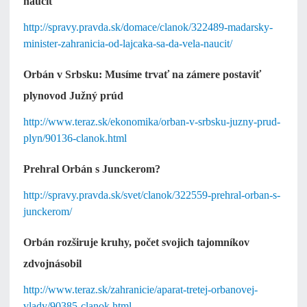
naučiť
http://spravy.pravda.sk/domace/clanok/322489-madarsky-
minister-zahranicia-od-lajcaka-sa-da-vela-naucit/
Orbán v Srbsku: Musíme trvať na zámere postaviť
plynovod Južný prúd
http://www.teraz.sk/ekonomika/orban-v-srbsku-juzny-prud-
plyn/90136-clanok.html
Prehral Orbán s Junckerom?
http://spravy.pravda.sk/svet/clanok/322559-prehral-orban-s-
junckerom/
Orbán rozširuje kruhy, počet svojich tajomníkov
zdvojnásobil
http://www.teraz.sk/zahranicie/aparat-tretej-orbanovej-
vlady/90385-clanok.html