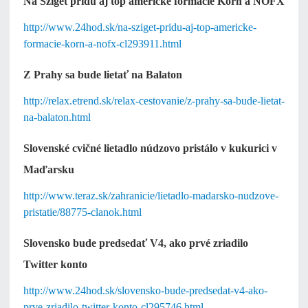
Na Sziget prídu aj top americké formácie Korn a NOFX
http://www.24hod.sk/na-sziget-pridu-aj-top-americke-
formacie-korn-a-nofx-cl293911.html
Z Prahy sa bude lietať na Balaton
http://relax.etrend.sk/relax-cestovanie/z-prahy-sa-bude-lietat-
na-balaton.html
Slovenské cvičné lietadlo núdzovo pristálo v kukurici v
Maďarsku
http://www.teraz.sk/zahranicie/lietadlo-madarsko-nudzove-
pristatie/88775-clanok.html
Slovensko bude predsedať V4, ako prvé zriadilo
Twitter konto
http://www.24hod.sk/slovensko-bude-predsedat-v4-ako-
prve-zriadilo-twitter-konto-cl295746.html