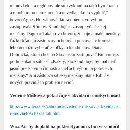
mimovládok a regiónov nie sú zvyknutí na takú byrokraciu
a mnohí tomu nerozumejú a nevedia, ako to vyplniť,“
hovorí Agnes Horváthová, ktorá doteraz vo výbore
zastupovala Rómov. Kandidujúca zástupkyňa českej
menšiny Dagmar Takácsová hovorí, že najmä malé menšiny
ťažko hľadajú zástupcov ochotných pracovať v komisii,
lebo nemôžu vyberať z toľkých kandidátov. Diana
Dobrucká, ktorá chce na Slovensku zastupovať Bulharov, s
podmienkami súhlasí. „Každý, kto kandiduje, by mal mať
jasnú predstavu o činnosti a cieľoch výboru a potrebách
menšiny.“ Ani zástupca srbskej menšiny Stane Ribič v
nových pravidlách problém nevidí.
Vedenie Miškovca pokračuje v likvidácii rómskych osád
http://www.teraz.sk/zahranicie/vedenie-miskovca-likvidacia-
romovia/89510-clanok.html
Wizz Air by doplatil na pokles Ryanairu, burze sa otočil