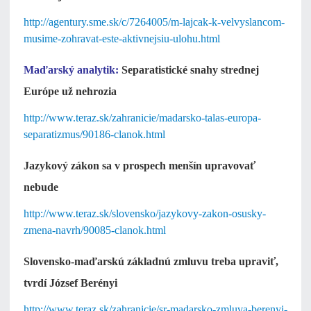
http://agentury.sme.sk/c/7264005/m-lajcak-k-velvyslancom-
musime-zohravat-este-aktivnejsiu-ulohu.html
Maďarský analytik:
Separatistické snahy strednej
Európe už nehrozia
http://www.teraz.sk/zahranicie/madarsko-talas-europa-
separatizmus/90186-clanok.html
Jazykový zákon sa v prospech menšín upravovať
nebude
http://www.teraz.sk/slovensko/jazykovy-zakon-osusky-
zmena-navrh/90085-clanok.html
Slovensko-maďarskú základnú zmluvu treba upraviť,
tvrdí József Berényi
http://www.teraz.sk/zahranicie/sr-madarsko-zmluva-berenyi-