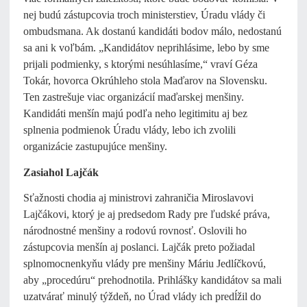
nej budú zástupcovia troch ministerstiev, Úradu vlády či
ombudsmana. Ak dostanú kandidáti bodov málo, nedostanú
sa ani k voľbám. „Kandidátov neprihlásime, lebo by sme
prijali podmienky, s ktorými nesúhlasíme,“ vraví Géza
Tokár, hovorca Okrúhleho stola Maďarov na Slovensku.
Ten zastrešuje viac organizácií maďarskej menšiny.
Kandidáti menšín majú podľa neho legitimitu aj bez
splnenia podmienok Úradu vlády, lebo ich zvolili
organizácie zastupujúce menšiny.
Zasiahol Lajčák
Sťažnosti chodia aj ministrovi zahraničia Miroslavovi
Lajčákovi, ktorý je aj predsedom Rady pre ľudské práva,
národnostné menšiny a rodovú rovnosť. Oslovili ho
zástupcovia menšín aj poslanci. Lajčák preto požiadal
splnomocnenkyňu vlády pre menšiny Máriu Jedlíčkovú,
aby „procedúru“ prehodnotila. Prihlášky kandidátov sa mali
uzatvárať minulý týždeň, no Úrad vlády ich predĺžil do