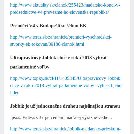
http://www.aktuality.sk/clanok/255423/madarsko-konci-v-
predsednictve-v4-prevezme-ho-slovenska-republika/
Premiéri V4 v Budapešti so šéfom EK
http://www.teraz.sk/zahranicie/premieri-vysehradskej-
stvorky-ek-rokovan/89186-clanok.html
Ultrapravicový Jobbik chce v roku 2018 vyhrať
parlamentné voľby
http://www.topky.sk/cl/11/1405345/Ultrapravicovy-Jobbik-
chce-v-roku-2018-vyhrat-parlamentne-volby--vyhlasil-jeho-
lider
Jobbik je už jednoznačne druhou najsilnejšou stranou
Ipsos: Fidesz s 37 percentami naďalej výrazne vedie...
http://www.teraz.sk/zahranicie/jobbik-madarsko-prieskum-