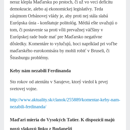
neraz klepla Maďarsku po prstoch, či už vo veci deficitu
demokracie, alebo aj ekonomickej legislatívy. Teda
záujmom Orbánovej vlády je, aby proti nej stála slabá
Európska únia - konštatuje politológ. Médiá ešte uvažujú o
tom, či postavenie sa proti vôli prevažnej väčšiny v
Európskej rade bude mať pre Maďarsko negatívne
dôsledky. Komentáre to vylučujú, hoci napríklad pri voľbe
maďarského eurokomisára by mohli robiť v Bruseli, či
Štrasburgu problémy.
Keby nám nezabili Ferdinanda
Sto rokov od atentátu v Sarajeve, ktorý viedol k prvej
svetovej vojne.
http://www.aktuality.sk/clanok/255889/komentar-keby-nam-
nezabili-ferdinanda/
Maďari mieria do Vysokých Tatier. K dispozícii majú
novú vlakovú linku z Budapešti