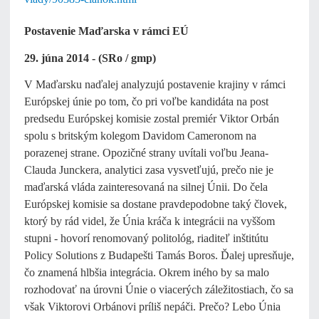
Postavenie Maďarska v rámci EÚ
29. júna 2014 - (SRo / gmp)
V Maďarsku naďalej analyzujú postavenie krajiny v rámci
Európskej únie po tom, čo pri voľbe kandidáta na post
predsedu Európskej komisie zostal premiér Viktor Orbán
spolu s britským kolegom Davidom Cameronom na
porazenej strane. Opozičné strany uvítali voľbu Jeana-
Clauda Junckera, analytici zasa vysvetľujú, prečo nie je
maďarská vláda zainteresovaná na silnej Únii. Do čela
Európskej komisie sa dostane pravdepodobne taký človek,
ktorý by rád videl, že Únia kráča k integrácii na vyššom
stupni - hovorí renomovaný politológ, riaditeľ inštitútu
Policy Solutions z Budapešti Tamás Boros. Ďalej upresňuje,
čo znamená hlbšia integrácia. Okrem iného by sa malo
rozhodovať na úrovni Únie o viacerých záležitostiach, čo sa
však Viktorovi Orbánovi príliš nepáči. Prečo? Lebo Únia