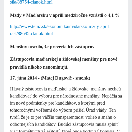
sila/88754-clanok.html
Mzdy v Maďarsku v apríli medziročne vzrástli o 4,1 %
http://www.teraz.sk/ekonomika/madarsko-mzdy-april-
rast/88695-clanok.html
Menšiny urazilo, že preveria ich zástupcov
Zástupcovia maďarskej a židovskej menšiny pre nové
pravidlá nikoho nenominujú.
17. júna 2014 - (Matej Dugovič - sme.sk)
Hlavný zástupcovia maďarskej a židovskej menšiny nechcú
kandidovať do výboru pre národnostné menšiny. Nepáčia sa
im nové podmienky pre kandidátov, s ktorými pred
tohtoročnými voľbami do výboru prišiel Úrad vlády. Ten
tvrdí, že je to pre väčšiu transparentnosť volieb a snahu o
odbornejších kandidátov. Budúci zástupcovia musia splniť
viac formálnych záležitostí, ktoré bude bodovať komisia. V