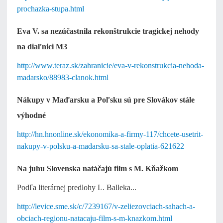
prochazka-stupa.html
Eva V. sa nezúčastnila rekonštrukcie tragickej nehody
na diaľnici M3
http://www.teraz.sk/zahranicie/eva-v-rekonstrukcia-nehoda-
madarsko/88983-clanok.html
Nákupy v Maďarsku a Poľsku sú pre Slovákov stále
výhodné
http://hn.hnonline.sk/ekonomika-a-firmy-117/chcete-usetrit-
nakupy-v-polsku-a-madarsku-sa-stale-oplatia-621622
Na juhu Slovenska natáčajú film s M. Kňažkom
Podľa literárnej predlohy L. Balleka...
http://levice.sme.sk/c/7239167/v-zeliezovciach-sahach-a-
obciach-regionu-natacaju-film-s-m-knazkom.html