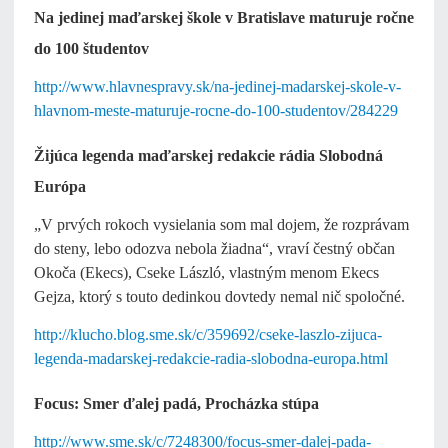
Na jedinej maďarskej škole v Bratislave maturuje ročne
do 100 študentov
http://www.hlavnespravy.sk/na-jedinej-madarskej-skole-v-
hlavnom-meste-maturuje-rocne-do-100-studentov/284229
Žijúca legenda maďarskej redakcie rádia Slobodná
Európa
„V prvých rokoch vysielania som mal dojem, že rozprávam
do steny, lebo odozva nebola žiadna“, vraví čestný občan
Okoča (Ekecs), Cseke László, vlastným menom Ekecs
Gejza, ktorý s touto dedinkou dovtedy nemal nič spoločné.
http://klucho.blog.sme.sk/c/359692/cseke-laszlo-zijuca-
legenda-madarskej-redakcie-radia-slobodna-europa.html
Focus: Smer ďalej padá, Procházka stúpa
http://www.sme.sk/c/7248300/focus-smer-dalej-pada-