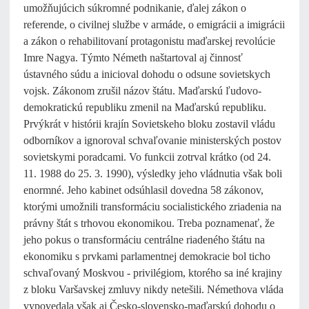
umožňujúcich súkromné podnikanie, ďalej zákon o
referende, o civilnej službe v armáde, o emigrácii a imigrácii
a zákon o rehabilitovaní protagonistu maďarskej revolúcie
Imre Nagya. Týmto Németh naštartoval aj činnosť
ústavného súdu a inicioval dohodu o odsune sovietskych
vojsk. Zákonom zrušil názov štátu. Maďarskú ľudovo-
demokratickú republiku zmenil na Maďarskú republiku.
Prvýkrát v histórii krajín Sovietskeho bloku zostavil vládu
odborníkov a ignoroval schvaľovanie ministerských postov
sovietskymi poradcami. Vo funkcii zotrval krátko (od 24.
11. 1988 do 25. 3. 1990), výsledky jeho vládnutia však boli
enormné. Jeho kabinet odsúhlasil dovedna 58 zákonov,
ktorými umožnili transformáciu socialistického zriadenia na
právny štát s trhovou ekonomikou. Treba poznamenať, že
jeho pokus o transformáciu centrálne riadeného štátu na
ekonomiku s prvkami parlamentnej demokracie bol ticho
schvaľovaný Moskvou - privilégiom, ktorého sa iné krajiny
z bloku Varšavskej zmluvy nikdy netešili. Némethova vláda
vypovedala však aj Česko-slovensko-maďarskú dohodu o