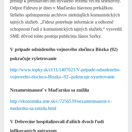
prístup k predstaviteľom bývalého režimu veľmi selektívny.
Odpor Fideszu je dnes v Maďarsku hlavnou prekážkou
širšieho sprístupnenia archívov niekdajších komunistických
tajných služieb. „Fidesz potrebuje informácie a odborné
schopnosti ľudí z komunistických tajných služieb,“ vysvetlil
SME dôvod tohto postoja publicista János Széky.
V prípade odsúdeného vojnového zločinca Biszka (92)
pokračuje vyšetrovanie
http://www.topky.sk/cl/11/1407621/V-pripade-odsudeneho-
vojnoveho-zlocinca-Biszka--92--pokracuje-vysetrovanie
Nezamestnanosť v Maďarsku sa znížila
http://ekonomika.sme.sk/c/7256539/nezamestnanost-v-
madarsku-sa-znizila.html
V Debrecíne hospitalizovali ďalších dvoch ľudí
infikovaných antraxom