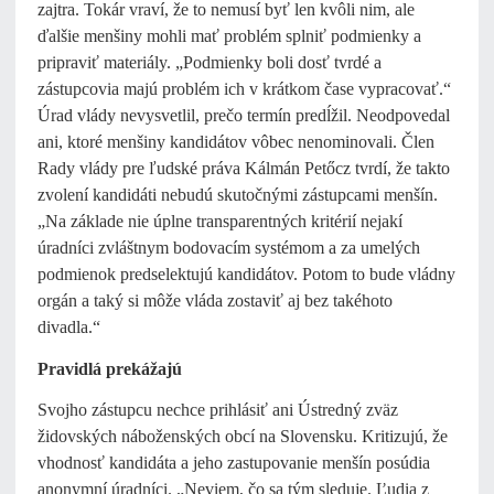
zajtra. Tokár vraví, že to nemusí byť len kvôli nim, ale
ďalšie menšiny mohli mať problém splniť podmienky a
pripraviť materiály. „Podmienky boli dosť tvrdé a
zástupcovia majú problém ich v krátkom čase vypracovať.“
Úrad vlády nevysvetlil, prečo termín predĺžil. Neodpovedal
ani, ktoré menšiny kandidátov vôbec nenominovali. Člen
Rady vlády pre ľudské práva Kálmán Petőcz tvrdí, že takto
zvolení kandidáti nebudú skutočnými zástupcami menšín.
„Na základe nie úplne transparentných kritérií nejakí
úradníci zvláštnym bodovacím systémom a za umelých
podmienok predselektujú kandidátov. Potom to bude vládny
orgán a taký si môže vláda zostaviť aj bez takéhoto
divadla.“
Pravidlá prekážajú
Svojho zástupcu nechce prihlásiť ani Ústredný zväz
židovských náboženských obcí na Slovensku. Kritizujú, že
vhodnosť kandidáta a jeho zastupovanie menšín posúdia
anonymní úradníci. „Neviem, čo sa tým sleduje. Ľudia z