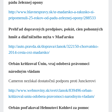
pádu železnej opony
http://www.hlavnespravy.sk/sr-madarsko-a-rakusko-si-
pripomenuli-25-rokov-od-padu-zeleznej-opony/288533
Prehľad dopravných predpisov, pokút, cien pohonných
hmôt a diaľničného mýta v Maďarsku
http://auto.pravda.sk/doprava/clanok/322150-chorvatsko-
2014-cesta-cez-madarsko/
Orbán kritizoval Úniu, vraj odoberá právomoci
národným vládam
Cameron nezískal dostatočnú podporu proti Junckerovi
http://www.webnoviny.sk/svet/clanok/839496-orban-
kritizoval-uniu-odobera-pravomoci-narodnym-vladam/
Orbán poďakoval Helmutovi Kohlovi za pomoc