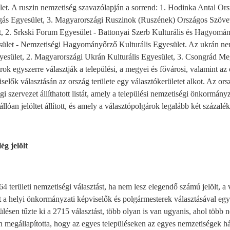
t. A ruszin nemzetiség szavazólapján a sorrend: 1. Hodinka Antal Or
gás Egyesület, 3. Magyarországi Ruszinok (Ruszének) Országos Szövet
t, 2. Srkski Forum Egyesület - Battonyai Szerb Kulturális és Hagyomá
sület - Nemzetiségi Hagyományőrző Kulturális Egyesület. Az ukrán ne
yesület, 2. Magyarországi Ukrán Kulturális Egyesület, 3. Csongrád M
ok egyszerre választják a települési, a megyei és fővárosi, valamint az
lők választásán az ország területe egy választókerületet alkot. Az ors
 szervezet állíthatott listát, amely a települési nemzetiségi önkormányz
lóan jelöltet állított, és amely a választópolgárok legalább két százalé
ég jelölt
64 területi nemzetiségi választást, ha nem lesz elegendő számú jelölt, a
 a helyi önkormányzati képviselők és polgármesterek választásával egy
ésen tűzte ki a 2715 választást, több olyan is van ugyanis, ahol több n
n megállapította, hogy az egyes településeken az egyes nemzetiségek h