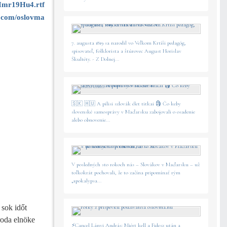
/Imr19Hu4.rtf
.com/oslovma
7. augusta 1819 sa narodil vo Veľkom Krtíši pedagóg,
spisovateľ, folklorista a štúrovec August Horislav
Škultéty. - Z Dolnej...
🇸🇰 🇭🇺 A pilisi szlovák élet titkai 🗿 Čo keby
slovenské samosprávy v Maďarsku zabojovali o osadenie
alebo obnovenie...
V posledných sto rokoch nás – Slovákov v Maďarsku – už
toľkokrát pochovali, že to začína pripomínať rým
„apokalypsa...
 sok időt
roda elnöke
⚡️Cancel Lányi András: Miért kell a Fidesz után a