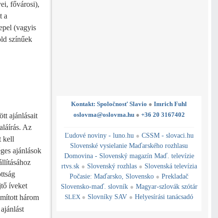
i, fővárosi),
t a
epel (vagyis
öld színűek
Kontakt: Spoločnosť Slavio
●
Imrich Fuhl
oslovma@oslovma.hu
●
+36 20 3167402
tt ajánlásait
aláírás. Az
---------------------------------------------------------------------------------------------------------------------------------------------------------------------------
---
----------------------------------------------------------------------------------------------
Ľudové noviny - luno.hu
●
CSSM - slovaci.hu
 kell
Slovenské vysielanie Maďarského rozhlasu
éges ajánlások
Domovina - Slovenský magazín Maď. televízie
llításához
rtvs.sk
●
Slovenský rozhlas
●
Slovenská televízia
ttság
Počasie
:
Maďarsko
,
Slovensko
●
Prekladač
tő íveket
Slovensko-maď. slovník
●
Magyar-szlovák szótár
SLEX
●
Slovníky SAV
●
Helyesírási tanácsadó
zámított három
ajánlást