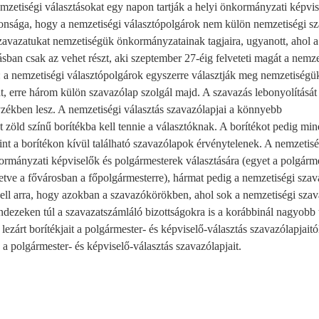
nemzetiségi választásokat egy napon tartják a helyi önkormányzati képvis
jdonsága, hogy a nemzetiségi választópolgárok nem külön nemzetiségi 
zavazatukat nemzetiségük önkormányzatainak tagjaira, ugyanott, ahol a
sban csak az vehet részt, aki szeptember 27-éig felveteti magát a nemze
 a nemzetiségi választópolgárok egyszerre választják meg nemzetiségük 
, erre három külön szavazólap szolgál majd. A szavazás lebonyolítását 
yzékben lesz. A nemzetiségi választás szavazólapjai a könnyebb
zöld színű borítékba kell tennie a választóknak. A borítékot pedig mi
mint a borítékon kívül található szavazólapok érvénytelenek. A nemzetisé
kormányzati képviselők és polgármesterek választására (egyet a polgárme
lletve a fővárosban a főpolgármesterre), hármat pedig a nemzetiségi szav
 kell arra, hogy azokban a szavazókörökben, ahol sok a nemzetiségi szav
dezeken túl a szavazatszámláló bizottságokra is a korábbinál nagyobb t
lezárt borítékjait a polgármester- és képviselő-választás szavazólapjaitó
 a polgármester- és képviselő-választás szavazólapjait.