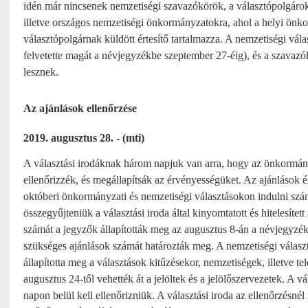
idén már nincsenek nemzetiségi szavazókörök, a választópolgárok 
illetve országos nemzetiségi önkormányzatokra, ahol a helyi önk
választópolgárnak küldött értesítő tartalmazza. A nemzetiségi vál
felvetette magát a névjegyzékbe szeptember 27-éig), és a szavazóla
lesznek.
Az ajánlások ellenőrzése
2019. augusztus 28. - (mti)
A választási irodáknak három napjuk van arra, hogy az önkormányz
ellenőrizzék, és megállapítsák az érvényességüket. Az ajánlások ér
októberi önkormányzati és nemzetiségi választásokon indulni szánd
összegyűjteniük a választási iroda által kinyomtatott és hitelesíte
számát a jegyzők állapították meg az augusztus 8-án a névjegyzék
szükséges ajánlások számát határozták meg. A nemzetiségi válasz
állapította meg a választások kitűzésekor, nemzetiségek, illetve t
augusztus 24-től vehették át a jelöltek és a jelölőszervezetek. A vá
napon belül kell ellenőrizniük. A választási iroda az ellenőrzésné