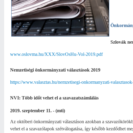
Önkormány
Szlovák ne
www.oslovma.hu/XXX/SlovOsHu-Vol-2019.pdf
Nemzetiségi önkormányzati választások 2019
https://www.valasztas.hu/nemzetisegi-onkormanyzati-valasztaso
NVI: Több időt vehet el a szavazatszámlálás
2019. szeptember 11. - (mti)
Az októberi önkormányzati választáson azokban a szavazókörökben
vehet el a szavazólapok szétválogatása, így később kezdődhet me