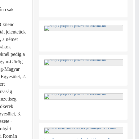
án csak
B kilenc
át jelentettek
, a német
ovákok
eknél pedig a
agyar-Görög
rög-Magyar
Egyesület, 2.
ert
rsaság
mzetiség
yökerek
yesület, 3.
zete -
olgári
sti Román