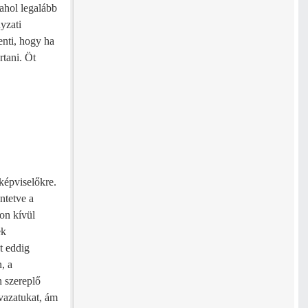
 ahol legalább
yzati
enti, hogy ha
rtani. Öt
képviselőkre.
ntetve a
kon kívül
ek
t eddig
, a
n szereplő
avazatukat, ám