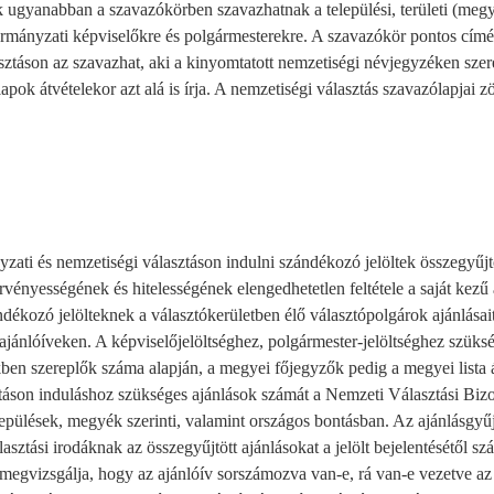
ugyanabban a szavazókörben szavazhatnak a települési, területi (megye
ormányzati képviselőkre és polgármesterekre. A szavazókör pontos címé
asztáson az szavazhat, aki a kinyomtatott nemzetiségi névjegyzéken szer
pok átvételekor azt alá is írja. A nemzetiségi választás szavazólapjai z
ati és nemzetiségi választáson indulni szándékozó jelöltek összegyűjtö
vényességének és hitelességének elengedhetetlen feltétele a saját kezű 
ékozó jelölteknek a választókerületben élő választópolgárok ajánlásait
tt ajánlóíveken. A képviselőjelöltséghez, polgármester-jelöltséghez szüks
ben szereplők száma alapján, a megyei főjegyzők pedig a megyei lista á
táson induláshoz szükséges ajánlások számát a Nemzeti Választási Bizo
elepülések, megyék szerinti, valamint országos bontásban. Az ajánlásgyűj
lasztási irodáknak az összegyűjtött ajánlásokat a jelölt bejelentésétől s
l megvizsgálja, hogy az ajánlóív sorszámozva van-e, rá van-e vezetve az 