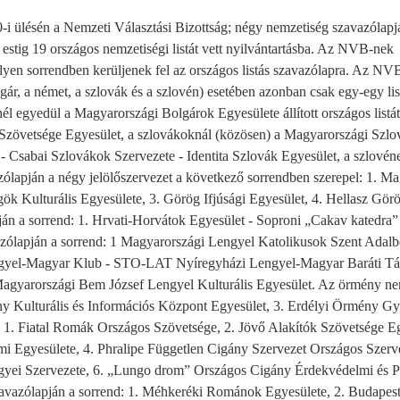
10-i ülésén a Nemzeti Választási Bizottság; négy nemzetiség szavazólapj
 estig 19 országos nemzetiségi listát vett nyilvántartásba. Az NVB-nek
ilyen sorrendben kerüljenek fel az országos listás szavazólapra. Az NV
gár, a német, a szlovák és a szlovén) esetében azonban csak egy-egy list
él egyedül a Magyarországi Bolgárok Egyesülete állított országos listát
övetsége Egyesület, a szlovákoknál (közösen) a Magyarországi Szl
- Csabai Szlovákok Szervezete - Identita Szlovák Egyesület, a szlovén
ólapján a négy jelölőszervezet a következő sorrendben szerepel: 1. M
ök Kulturális Egyesülete, 3. Görög Ifjúsági Egyesület, 4. Hellasz Gö
án a sorrend: 1. Hrvati-Horvátok Egyesület - Soproni „Cakav katedra” 
zólapján a sorrend: 1 Magyarországi Lengyel Katolikusok Szent Adalb
Lengyel-Magyar Klub - STO-LAT Nyíregyházi Lengyel-Magyar Baráti Tá
 Magyarországi Bem József Lengyel Kulturális Egyesület. Az örmény ne
mény Kulturális és Információs Központ Egyesület, 3. Erdélyi Örmény G
: 1. Fiatal Romák Országos Szövetsége, 2. Jövő Alakítók Szövetsége Eg
Egyesülete, 4. Phralipe Független Cigány Szervezet Országos Szerve
yei Szervezete, 6. „Lungo drom” Országos Cigány Érdekvédelmi és P
avazólapján a sorrend: 1. Méhkeréki Románok Egyesülete, 2. Budape