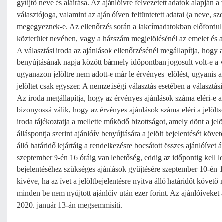
gyűjtő neve és aláírása. Az ajánlóívre felvezetett adatok alapján a
választójoga, valamint az ajánlóíven feltüntetett adatai (a neve, 
megegyeznek-e. Az ellenőrzés során a lakcímadatokban előforduló k
közterület nevében, vagy a házszám megjelölésénél az emelet és aj
A választási iroda az ajánlások ellenőrzésénél megállapítja, hogy 
benyújtásának napja között bármely időpontban jogosult volt-e a vá
ugyanazon jelöltre nem adott-e már le érvényes jelölést, ugyanis a
jelöltet csak egyszer. A nemzetiségi választás esetében a választás
Az iroda megállapítja, hogy az érvényes ajánlások száma eléri-e a 
bizonyossá válik, hogy az érvényes ajánlások száma eléri a jelöl
iroda tájékoztatja a mellette működő bizottságot, amely dönt a jelö
álláspontja szerint ajánlóív benyújtására a jelölt bejelentését köve
álló határidő lejártáig a rendelkezésre bocsátott összes ajánlóívet á
szeptember 9-én 16 óráig van lehetőség, eddig az időpontig kell lea
bejelentéséhez szükséges ajánlások gyűjtésére szeptember 10-én 16
kivéve, ha az ívet a jelöltbejelentésre nyitva álló határidőt követő
minden be nem nyújtott ajánlóív után ezer forint. Az ajánlóíveket
2020. január 13-án megsemmisíti.