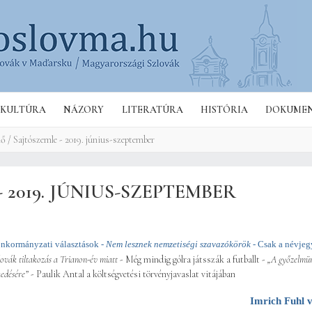
Hľa
KULTÚRA
NÁZORY
LITERATÚRA
HISTÓRIA
DOKUME
ő / Sajtószemle - 2019. június-szeptember
 2019. JÚNIUS-SZEPTEMBER
nkormányzati választások -
Nem lesznek nemzetiségi szavazókörök
-
Csak a névje
lovák tiltakozás a Trianon-év miatt
- Még mindig gólra játsszák a futballt -
„A győzelmün
kedésére”
- Paulik Antal a költségvetési törvényjavaslat vitájában
Imrich Fuhl 