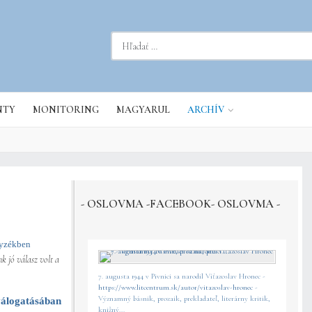
dať...
NTY
MONITORING
MAGYARUL
ARCHÍV
- OSLOVMA -FACEBOOK- OSLOVMA -
gyzékben
k jó válasz volt a
7. augusta 1944 v Pivnici sa narodil Víťazoslav Hronec -
https://www.litcentrum.sk/autor/vitazoslav-hronec
-
Významný básnik, prozaik, prekladateľ, literárny kritik,
válogatásában
knižný...