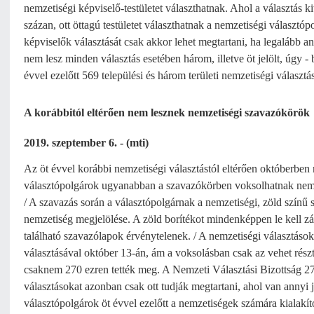
nemzetiségi képviselő-testületet választhatnak. Ahol a választás 
százan, ott öttagú testületet választhatnak a nemzetiségi választó
képviselők választását csak akkor lehet megtartani, ha legalább an
nem lesz minden választás esetében három, illetve öt jelölt, úgy -
évvel ezelőtt 569 települési és három területi nemzetiségi választá
A korábbitól eltérően nem lesznek nemzetiségi szavazókörök
2019. szeptember 6. - (mti)
Az öt évvel korábbi nemzetiségi választástól eltérően októberben
választópolgárok ugyanabban a szavazókörben voksolhatnak nemze
/ A szavazás során a választópolgárnak a nemzetiségi, zöld színű 
nemzetiség megjelölése. A zöld borítékot mindenképpen le kell zár
található szavazólapok érvénytelenek. / A nemzetiségi választáso
választásával október 13-án, ám a voksolásban csak az vehet rész
csaknem 270 ezren tették meg. A Nemzeti Választási Bizottság 2715
választásokat azonban csak ott tudják megtartani, ahol van annyi j
választópolgárok öt évvel ezelőtt a nemzetiségek számára kialakít