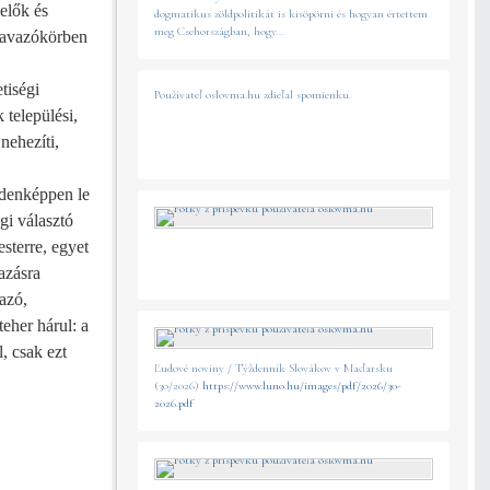
elők és
dogmatikus zöldpolitikát is kisöpörni és hogyan értettem
meg Csehországban, hogy...
szavazókörben
tiségi
Používateľ oslovma.hu zdieľal spomienku.
települési,
nehezíti,
ndenképpen le
gi választó
sterre, egyet
azásra
azó,
eher hárul: a
l, csak ezt
Ľudové noviny / Týždenník Slovákov v Maďarsku
(30/2026)
https://www.luno.hu/images/pdf/2026/30-
2026.pdf