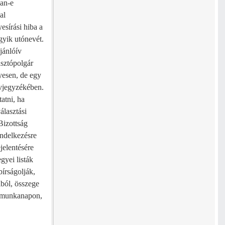
van-e
al
esírási hiba a
gyik utónevét.
jánlóív
asztópolgár
nyesen, de egy
névjegyzékében.
atni, ha
álasztási
Bizottság
rendelkezésre
ejelentésére
gyei listák
bírságolják,
lból, összege
ni munkanapon,