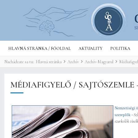
HLAVNÁ STRÁNKA / FŐOLDAL
AKTUALITY
POLITIKA
Nachádzate sa tu:
Hlavná stránka
Archív
Archív-Magyarul
Médiafigyel
MÉDIAFIGYELŐ / SAJTÓSZEMLE -
Nemzetiségi ö
Sz
szereplők -
szurkolók visel