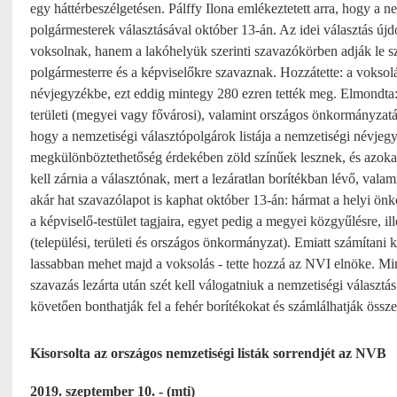
egy háttérbeszélgetésen. Pálffy Ilona emlékeztetett arra, hogy a 
polgármesterek választásával október 13-án. Az idei választás ú
voksolnak, hanem a lakóhelyük szerinti szavazókörben adják le s
polgármesterre és a képviselőkre szavaznak. Hozzátette: a voksolá
névjegyzékbe, ezt eddig mintegy 280 ezren tették meg. Elmondta:
területi (megyei vagy fővárosi), valamint országos önkormányzatát
hogy a nemzetiségi választópolgárok listája a nemzetiségi névjeg
megkülönböztethetőség érdekében zöld színűek lesznek, és azokat 
kell zárnia a választónak, mert a lezáratlan borítékban lévő, vala
akár hat szavazólapot is kaphat október 13-án: hármat a helyi ön
a képviselő-testület tagjaira, egyet pedig a megyei közgyűlésre, i
(települési, területi és országos önkormányzat). Emiatt számítani
lassabban mehet majd a voksolás - tette hozzá az NVI elnöke. Min
szavazás lezárta után szét kell válogatniuk a nemzetiségi választás 
követően bonthatják fel a fehér borítékokat és számlálhatják össze
Kisorsolta az országos nemzetiségi listák sorrendjét az NVB
2019. szeptember 10. - (mti)