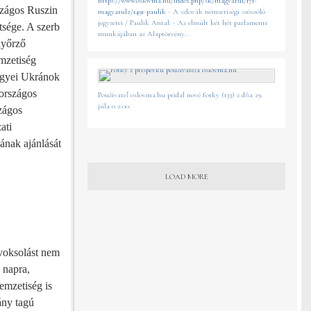
https://www.oslovma.hu/index.php/sk/magyarul/171-
szágos Ruszin
magyarul2/1491-paulik
- A szlovák nemzetiségi szószóló
jegyzetei / Paulik Antal: - Az elmúlt két hét parlamenti
sége. A szerb
munkájában az Alaptörvény...
nyőrző
mzetiség
egyei Ukránok
 országos
Používateľ oslovma.hu pridal nové fotky (133) z dňa 29.
júla o 2:00.
zágos
ati
kának ajánlását
LOAD MORE
 voksolást nem
 napra,
emzetiség is
ány tagú