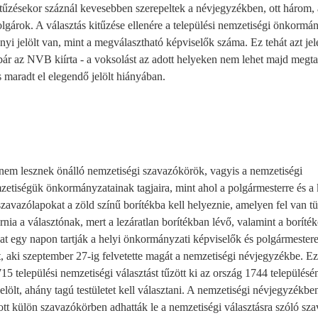
kitűzésekor száznál kevesebben szerepeltek a névjegyzékben, ott három,
polgárok. A választás kitűzése ellenére a települési nemzetiségi önkormán
nyi jelölt van, mint a megválasztható képviselők száma. Ez tehát azt jel
 bár az NVB kiírta - a voksolást az adott helyeken nem lehet majd megta
s maradt el elegendő jelölt hiányában.
 nem lesznek önálló nemzetiségi szavazókörök, vagyis a nemzetiségi
tiségük önkormányzatainak tagjaira, mint ahol a polgármesterre és a 
szavazólapokat a zöld színű borítékba kell helyeznie, amelyen fel van tü
nia a választónak, mert a lezáratlan borítékban lévő, valamint a boríté
kat egy napon tartják a helyi önkormányzati képviselők és polgármester
t, aki szeptember 27-ig felvetette magát a nemzetiségi névjegyzékbe. Ez
 települési nemzetiségi választást tűzött ki az ország 1744 településén
elölt, ahány tagú testületet kell választani. A nemzetiségi névjegyzékbe
ott külön szavazókörben adhatták le a nemzetiségi választásra szóló sz