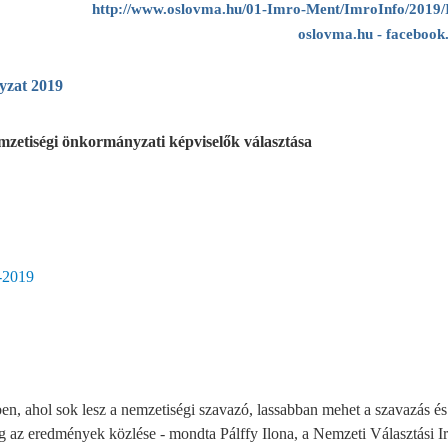
http://www.oslovma.hu/01-Imro-Ment/ImroInfo/2019
oslovma.hu
-
facebook
zat 2019
mzetiségi önkormányzati képviselők választása
k-2019
, ahol sok lesz a nemzetiségi szavazó, lassabban mehet a szavazás és
g az eredmények közlése - mondta Pálffy Ilona, a Nemzeti Választási I