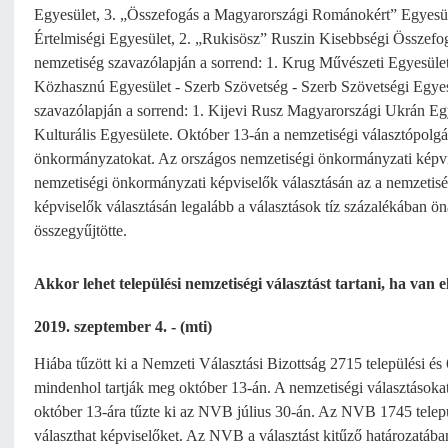
Egyesület, 3. „Összefogás a Magyarországi Románokért” Egyesüle
Értelmiségi Egyesület, 2. „Rukisösz” Ruszin Kisebbségi Összefo
nemzetiség szavazólapján a sorrend: 1. Krug Művészeti Egyesüle
Közhasznú Egyesület - Szerb Szövetség - Szerb Szövetségi Egye
szavazólapján a sorrend: 1. Kijevi Rusz Magyarországi Ukrán Eg
Kulturális Egyesülete. Október 13-án a nemzetiségi választópolgár
önkormányzatokat. Az országos nemzetiségi önkormányzati képvise
nemzetiségi önkormányzati képviselők választásán az a nemzetiségi
képviselők választásán legalább a választások tíz százalékában önál
összegyűjtötte.
Akkor lehet települési nemzetiségi választást tartani, ha van el
2019. szeptember 4. - (mti)
Hiába tűzött ki a Nemzeti Választási Bizottság 2715 települési és 
mindenhol tartják meg október 13-án. A nemzetiségi választásokat
október 13-ára tűzte ki az NVB július 30-án. Az NVB 1745 települ
választhat képviselőket. Az NVB a választást kitűző határozatába