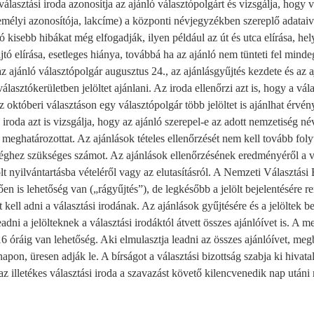
 választási iroda azonosítja az ajánló választópolgárt és vizsgálja, hogy 
személyi azonosítója, lakcíme) a központi névjegyzékben szereplő adataiv
isebb hibákat még elfogadják, ilyen például az út és utca elírása, hely
tó elírása, esetleges hiánya, továbbá ha az ajánló nem tünteti fel minde
az ajánló választópolgár augusztus 24., az ajánlásgyűjtés kezdete és az a
lasztókerületben jelöltet ajánlani. Az iroda ellenőrzi azt is, hogy a vál
z októberi választáson egy választópolgár több jelöltet is ajánlhat érvé
i iroda azt is vizsgálja, hogy az ajánló szerepel-e az adott nemzetiség 
meghatározottat. Az ajánlások tételes ellenőrzését nem kell tovább folyt
tséghez szükséges számot. Az ajánlások ellenőrzésének eredményéről a v
lt nyilvántartásba vételéről vagy az elutasításról. A Nemzeti Választási 
tően is lehetőség van („rágyűjtés”), de legkésőbb a jelölt bejelentésére 
t kell adni a választási irodának. Az ajánlások gyűjtésére és a jelöltek b
dni a jelölteknek a választási irodáktól átvett összes ajánlóívet is. A me
 óráig van lehetőség. Aki elmulasztja leadni az összes ajánlóívet, meg
 napon, üresen adják le. A bírságot a választási bizottság szabja ki hivata
 az illetékes választási iroda a szavazást követő kilencvenedik nap utá