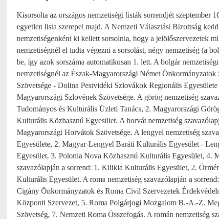
Kisorsolta az országos nemzetiségi listák sorrendjét szeptember 
egyetlen lista szerepel majd. A Nemzeti Választási Bizottság kedd
nemzetiségenként ki kellett sorsolnia, hogy a jelölőszervezetek m
nemzetiségnél el tudta végezni a sorsolást, négy nemzetiség (a bol
be, így azok sorszáma automatikusan 1. lett. A bolgár nemzetiségn
nemzetiségnél az Észak-Magyarországi Német Önkormányzatok Sz
Szövetsége - Dolina Pestvidéki Szlovákok Regionális Egyesülete 
Magyarországi Szlovének Szövetsége. A görög nemzetiség szavaz
Tudományos és Kulturális Üzleti Tanács, 2. Magyarországi Görög
Kulturális Közhasznú Egyesület. A horvát nemzetiség szavazólapj
Magyarországi Horvátok Szövetsége. A lengyel nemzetiség szava
Egyesülete, 2. Magyar-Lengyel Baráti Kulturális Egyesület - 
Egyesület, 3. Polonia Nova Közhasznú Kulturális Egyesület, 4.
szavazólapján a sorrend: 1. Kilikia Kulturális Egyesület, 2. Ör
Kulturális Egyesület. A roma nemzetiség szavazólapján a sorrend
Cigány Önkormányzatok és Roma Civil Szervezetek Érdekvédelmi 
Központi Szervezet, 5. Roma Polgárjogi Mozgalom B.-A.-Z. Meg
Szövetség, 7. Nemzeti Roma Összefogás. A román nemzetiség sz