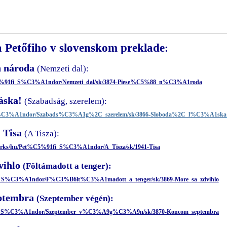
 Petőfiho v slovenskom preklade
:
ň národa
(Nemzeti dal):
%C5%91fi_S%C3%A1ndor/Nemzeti_dal/sk/3874-Piese%C5%88_n%C3%A1roda
áska!
(Szabadság, szerelem):
i_S%C3%A1ndor/Szabads%C3%A1g%2C_szerelem/sk/3866-Sloboda%2C_l%C3%A1ska
Tisa
(A Tisza):
works/hu/Pet%C5%91fi_S%C3%A1ndor/A_Tisza/sk/1941-Tisa
vihlo
(Föltámadott a tenger):
1fi_S%C3%A1ndor/F%C3%B6lt%C3%A1madott_a_tenger/sk/3869-More_sa_zdvihlo
ptembra
(Szeptember végén):
91fi_S%C3%A1ndor/Szeptember_v%C3%A9g%C3%A9n/sk/3870-Koncom_septembra