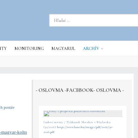
dať...
NTY
MONITORING
MAGYARUL
ARCHÍV
- OSLOVMA -FACEBOOK- OSLOVMA -
ch postáv
Ľudové noviny / Týždenník Slovákov v Maďarsku
(30/2026)
https://www.luno.hu/images/pdf/2026/30-
j-magyar-kolto
2026.pdf