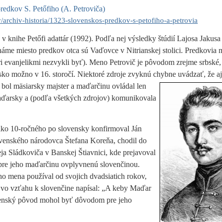
redkov S. Petőfiho (A. Petroviča)
/archiv-historia/1323-slovenskos-predkov-s-petofiho-a-petrovia
 knihe Petőfi adattár (1992). Podľa nej výsledky štúdií Lajosa Jakusa
me miesto predkov otca sú Vaďovce v Nitrianskej stolici. Predkovia m
ri evanjelikmi nezvykli byť). Meno Petrovič je pôvodom zrejme srbské,
ensko možno v 16. storočí. Niektoré zdroje zvyknú chybne uvádzať, že a
, bol mäsiarsky majster a
maďarčinu ovládal len
aďarsky a (podľa všetkých zdrojov) komunikovala
ako 10-ročného po slovensky konfirmoval Ján
venského národovca Štefana Koreňa, chodil do
a Sládkoviča v Banskej Štiavnici, kde prejavoval
u pre jeho maďarčinu ovplyvnenú slovenčinou.
 mena používal od svojich dvadsiatich rokov,
h vo vzťahu k slovenčine napísal: „A keby Maďar
lovenský pôvod mohol byť dôvodom pre jeho