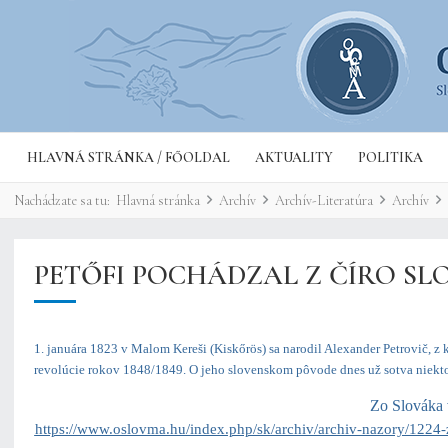
HLAVNÁ STRÁNKA / FŐOLDAL
AKTUALITY
POLITIKA
Nachádzate sa tu:
Hlavná stránka
Archív
Archív-Literatúra
Archív
PETŐFI POCHÁDZAL Z ČÍRO SL
1. januára 1823 v Malom Kereši (Kiskőrös) sa narodil Alexander Petrovič, z
revolúcie rokov 1848/1849. O jeho slovenskom pôvode dnes už sotva niekto p
Zo Slováka 
https://www.oslovma.hu/index.php/sk/archiv/archiv-nazory/1224