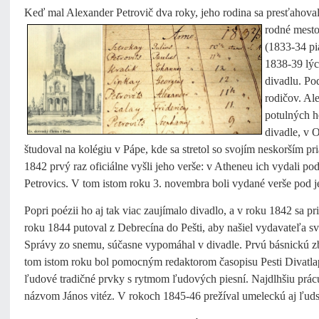
Keď mal Alexander Petrovič dva roky, jeho rodina sa presťahoval
rodné mesto
(1833-34 pi
1838-39 lýc
divadlu. Po
rodičov. Ale
potulných h
divadle, v 
študoval na kolégiu v Pápe, kde sa stretol so svojím neskorším 
1842 prvý raz oficiálne vyšli jeho verše: v Atheneu ich vydali
Petrovics. V tom istom roku 3. novembra boli vydané verše pod
Popri poézii ho aj tak viac zaujímalo divadlo, a v roku 1842 sa pr
roku 1844 putoval z Debrecína do Pešti, aby našiel vydavateľa sv
Správy zo snemu, súčasne vypomáhal v divadle. Prvú básnickú z
tom istom roku bol pomocným redaktorom časopisu Pesti Divatlap
ľudové tradičné prvky s rytmom ľudových piesní. Najdlhšiu prácu
názvom János vitéz. V rokoch 1845-46 prežíval umeleckú aj ľudskú