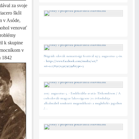
dával za svoje
iacero škôl
m v Asóde,
 mohol venovať
problémy
il k skupine
pomocníkom v
Nógrádi szlovák nemzetiségi fesztivál 1973. augusztus 5-én.
a 1842
-
https://www.facebook.com/media/set/?
set=a.2783071591791799&type=3
2017. augusztus 5. - Emléktábla-avatás Tótkomlóson / A
csehszlovák-magyar lakosságcsere 70. évfordulója
alkalmából rendezett megemlékezés a megbékélés jegyében
/...