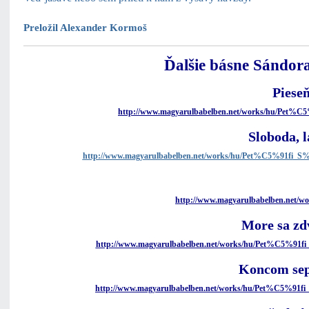
Preložil Alexander Kormoš
Ďalšie básne Sándora
Piese
http://www.magyarulbabelben.net/works/hu/Pet
Sloboda, l
http://www.magyarulbabelben.net/works/hu/Pet%C5%91f
http://www.magyarulbabelben.net/
More sa zd
http://www.magyarulbabelben.net/works/hu/Pet%C5%9
Koncom se
http://www.magyarulbabelben.net/works/hu/Pet%C5%