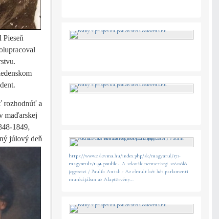
l Pieseň
olupracoval
stvu.
viedenskom
dent.
sť rozhodnúť a
ov maďarskej
848-1849,
dný júlový deň
https://www.oslovma.hu/index.php/sk/magyarul/171-
magyarul2/1491-paulik
- A szlovák nemzetiségi szószóló
jegyzetei / Paulik Antal: - Az elmúlt két hét parlamenti
munkájában az Alaptörvény...