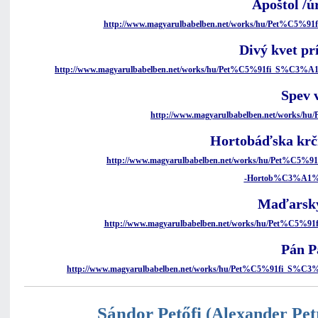
Apoštol /ú
http://www.magyarulbabelben.net/works/hu/Pet%C5
Divý kvet pr
http://www.magyarulbabelben.net/works/hu/Pet%C5%91fi_S%C
Spev 
http://www.magyarulbabelben.net/works/h
Hortobáďska kr
http://www.magyarulbabelben.net/works/hu/Pet%
-Hortob%C3%A1
Maďarsk
http://www.magyarulbabelben.net/works/hu/Pet%C
Pán P
http://www.magyarulbabelben.net/works/hu/Pet%C5%91fi
Sándor Petőfi
(Alexander Pet