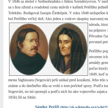
V 1846 sa stretol v Sedmohradsku s Júliou Szendreyovou. V nas
sa s ňou oženil a svadobnú cestu strávili v kaštieli Petőfiho jedin
Telekiho. Redigoval časopis Életképek. V roku 1848 neúspešne 
bol Petőfiho veľký deň. Ako jeden z vodcov skupiny nazvanej m
národa, ktor
na príprave
Pôvodne ľud
povstaní pre
Petőfiho po
otvorene ich
armády gene
počas ktorý
1849, keď n
mesta Sighisoara (Segesvár) peši unikal pred kozákmi. Jeho telo s
známe a do dnešného dňa sa vedú o tom početné spory. Podľa tra
Segesvári, no iní oponujú a podľa nich ho ako vojnového zajatca 
1856) žil na Sibíri.
Sándor Petőfi
(
http://sk.wikipedia.org/w