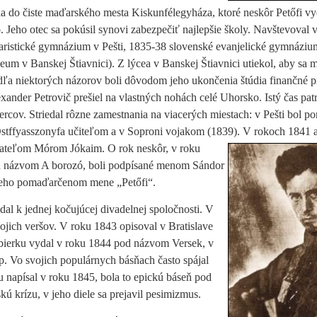
a do čiste maďarského mesta Kiskunfélegyháza, ktoré neskôr Petőfi vy
. Jeho otec sa pokúsil synovi zabezpečiť najlepšie školy. Navštevoval
v
aristické gymnázium v Pešti, 1835-38 slovenské evanjelické gymnáziu
eum v Banskej Štiavnici). Z lýcea v Banskej Štiavnici utiekol, aby sa
dľa niektorých názorov boli dôvodom jeho ukončenia štúdia finančné 
xander Petrovič prešiel na vlastných nohách celé Uhorsko. Istý čas patr
ercov. Striedal rôzne zamestnania na viacerých miestach: v Pešti bol 
Ostffyasszonyfa učiteľom a v Soproni vojakom (1839). V rokoch 1841 
priateľom Mórom Jókaim. O rok neskôr, v
roku
 pod názvom A borozó, boli podpísané menom Sándor
 jeho pomaďarčenom mene „Petőfi“.
idal k jednej kočujúcej divadelnej spoločnosti. V
ojich veršov. V roku 1843 opisoval v Bratislave
bierku vydal v roku 1844 pod názvom Versek, v
. Vo svojich populárnych básňach často spájal
 napísal v roku 1845, bola to epickú báseň pod
 krízu, v jeho diele sa prejavil pesimizmus.