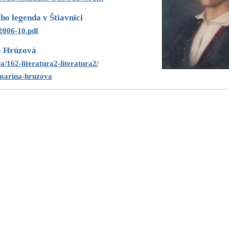
iho legenda v Štiavnici
006-10.pdf
 Hrúzová
a/162-literatura2-literatura2/
-marina-hruzova