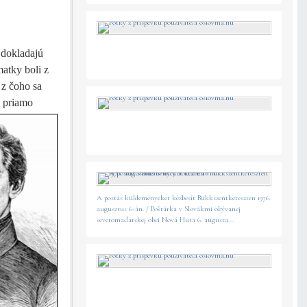
 dokladajú
atky boli z
 z čoho sa
j priamo
A postás küldeményeket kézbesít Bükkszentkereszten 1976.
augusztus 6-án. / Poštárka v Slovákmi obývanej
severomaďarskej obci Nová Huta 6. augusta...