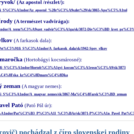
ryvok/
(Az apostol /részlet/):
%91fi_S%C3%A1ndor/Az_apostol_%28r%C3%A9szlet%29/sk/3865-Apo%C5%A1tol
írody
(A természet vadvirága):
3%A1ndor/A_term%C3%A9szet_vadvir%C3%A1ga/sk/3872-Div%C3%BD_kvet_pr%C3
vlkov
(A farkasok dala):
u/Pet%C5%91fi_S%C3%A1ndor/A_farkasok_dala/sk/1942-Spev_vlkov
čmaročka
(Hortobágyi kocsmárosné):
C5%91fi_S%C3%A1ndor/Hortob%C3%A1gyi_kocsm%C3%A1rosn%C3%A9/sk/3873
%C4%8Fska_kr%C4%8Dmaro%C4%8Dka
ý zeman
(A magyar nemes):
5%91fi_S%C3%A1ndor/A_magyar_nemes/sk/3867-Ma%C4%8Farsk%C3%BD_zeman
avel Pató
(Pató Pál úr):
_S%C3%A1ndor/Pat%C3%B3_P%C3%A1l_%C3%BAr/sk/3871-P%C3%A1n_Pavel_Pat%
pochádzal z číro slovenskej rodiny
rovič)