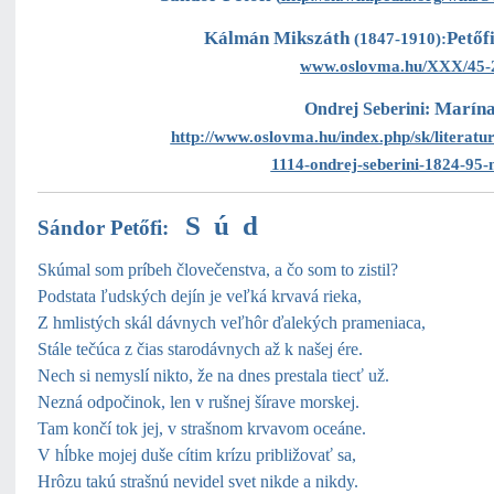
Kálmán Mikszáth
Petőf
(1847-1910):
www.oslovma.hu/XXX/45-2
Marína
Ondrej Seberini:
http://www.oslovma.hu/index.php/sk/literatur
1114-ondrej-seberini-1824-95
S ú d
Sándor Petőfi:
Skúmal som príbeh človečenstva, a čo som to zistil?
Podstata ľudských dejín je veľká krvavá rieka,
Z hmlistých skál dávnych veľhôr ďalekých prameniaca,
Stále tečúca z čias starodávnych až k našej ére.
Nech si nemyslí nikto, že na dnes prestala tiecť už.
Nezná odpočinok, len v rušnej šírave morskej.
Tam končí tok jej, v strašnom krvavom oceáne.
V hĺbke mojej duše cítim krízu približovať sa,
Hrôzu takú strašnú nevidel svet nikde a nikdy.