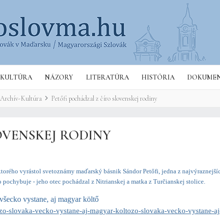
Hľa
KULTÚRA
NÁZORY
LITERATÚRA
HISTÓRIA
DOKUME
Archív-Kultúra
Petőfi pochádzal z číro slovenskej rodiny
OVENSKEJ RODINY
 ktorého vyrástol svetoznámy maďarský básnik Sándor Petőfi, jedna z najvýraznejší
ochybuje - jeho otec pochádzal z Nitrianskej a matka z Turčianskej stolice.
všecko vystane, aj magyar költő
-zo-slovaka-vecko-vystane-aj-magyar-koltozo-slovaka-vecko-vystane-a