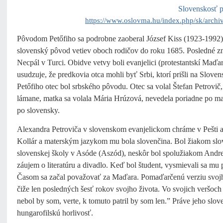
Slovenskosť p
https://www.oslovma.hu/index.php/sk/archiv
Pôvodom Petőfiho sa podrobne zaoberal József Kiss (1923-1992) v
slovenský pôvod vetiev oboch rodičov do roku 1685. Posledné zná
Necpál v Turci. Obidve vetvy boli evanjelici (protestantskí Maďa
usudzuje, že predkovia otca mohli byť Srbi, ktorí prišli na Slov
Petőfiho otec bol srbského pôvodu. Otec sa volal Štefan Petrovič
lámane, matka sa volala Mária Hrúzová, nevedela poriadne po m
po slovensky.
Alexandra Petroviča v slovenskom evanjelickom chráme v Pešti 
Kollár a materským jazykom mu bola slovenčina. Bol žiakom slo
slovenskej školy v Asóde (Aszód), neskôr bol spolužiakom Andrej
záujem o literatúru a divadlo. Keď bol študent, vysmievali sa m
Časom sa začal považovať za Maďara. Pomaďarčenú verziu svojho
čiže len posledných šesť rokov svojho života. Vo svojich veršoc
nebol by som, verte, k tomuto patril by som len.” Práve jeho s
hungarofilskú horlivosť.