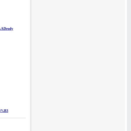
%ADrody
C3%B3