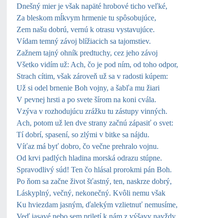
Dnešný mier je však napäté hrobové ticho veľké,
Za bleskom mĺkvym hrmenie tu spôsobujúce,
Zem našu dobrú, vernú k otrasu vystavujúce.
Vídam temný závoj blížiacich sa tajomstiev.
Zažnem tajný ohník predtuchy, cez jeho závoj
Všetko vidím už: Ach, čo je pod ním, od toho odpor,
Strach cítim, však zároveň už sa v radosti kúpem:
Už si odel brnenie Boh vojny, a šabľa mu žiari
V pevnej hrsti a po svete šírom na koni cvála.
Vzýva v rozhodujúcu zrážku tu zástupy vinných.
Ach, potom už len dve strany začnú zápasiť o svet:
Tí dobrí, spasení, so zlými v bitke sa nájdu.
Víťaz má byť dobro, čo večne prehralo vojnu.
Od krvi padlých hladina morská odrazu stúpne.
Spravodlivý súd! Ten čo hlásal prorokmi pán Boh.
Po ňom sa začne život šťastný, ten, naskrze dobrý,
Láskyplný, večný, nekonečný. Kvôli nemu však
Ku hviezdam jasným, ďalekým vzlietnuť nemusíme,
Veď jasavé nebo sem priletí k nám z výšavy navždy.