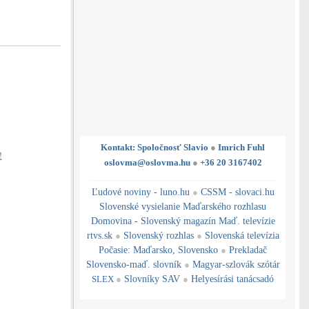
Kontakt: Spoločnosť Slavio
●
Imrich Fuhl
!
oslovma@oslovma.hu
●
+36 20 3167402
---------------------------------------------------------------------------------------------------------------------------------------------------------------------------
---
----------------------------------------------------------------------------------------------
Ľudové noviny - luno.hu
●
CSSM - slovaci.hu
Slovenské vysielanie Maďarského rozhlasu
Domovina - Slovenský magazín Maď. televízie
rtvs.sk
●
Slovenský rozhlas
●
Slovenská televízia
Počasie
:
Maďarsko
,
Slovensko
●
Prekladač
Slovensko-maď. slovník
●
Magyar-szlovák szótár
SLEX
●
Slovníky SAV
●
Helyesírási tanácsadó