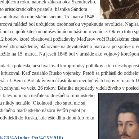
ledujúcom roku, napriek zákazu otca Szendreyho,
ého aristokratického priateľa, básnika Sándora
kandidoval do uhorského snemu. 15. marca 1848
arcová mládež bol určujúcou osobnosťou vypuknutia revolúcie.
Napísa
á bola najdôležitejšou oduševňujúcou básňou revolúcie. Okrem toho sp
 12 bodov, ktoré obsahovali požiadavky Maďarov voči Rakúskému cisár
ové zhromaždenie, plánované na devätnásteho marca sa po správe o 
ložilo na 15. marca. Na jeseň 1848 bol v armáde ako vojnový korešpon
pularita poklesla, neschvaľoval kompromisy politikov a ich neschopno
 kritizoval. Keď zasiahlo Rusko vojensky, Petőfi sa prihlásil do oddiel
rála J. Bema. Bol aktívnym účastníkom revolučných bojov v rokoch 1
ch zahynul vo veku 26 rokov. Básnika naposledy videli živého v posle
a bitevnom poli neďaleko dnešného rumunského
a nikdy nenašlo. Okolnosti jeho smrti nie sú
dičného maďarského názoru Petőfi padol pri
odvliekli do Ruska, kde ešte dlhú dobu (do roku
iki/S%C3%A1ndor_Pet%C5%91fi
)