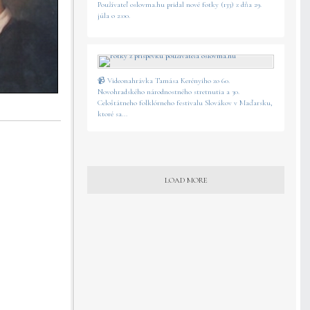
Používateľ oslovma.hu pridal nové fotky (133) z dňa 29.
júla o 2:00.
📹 Videonahrávka Tamása Kerényiho zo 60.
Novohradského národnostného stretnutia a 30.
Celoštátneho folklórneho festivalu Slovákov v Maďarsku,
ktoré sa...
LOAD MORE