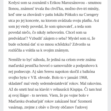
Kedysi som sa zoznámil s Erikou Marozsánovou - smutnou
Ilonou, známosť trvala iba chvíľku, možno dve-tri minúty,
keď sme sa zhovárali v patiu lokálu Pótkulcs na Csengery
utca po jej koncerte, na ktorom uvádzala svoju platňu. Asi
som jej vtedy povedal, že som spisovateľ, a teda som
povedal niečo, čo nikdy nehovorím. Chcel som sa
predvádzať? Vzbudiť záujem o seba? Myslel som si, že
bude ochotná dať si so mnou schôdzku? Zdvorilo sa
rozlúčila a vrátila sa k svojim známym.
Nemôže to byť náhoda, že jediná na celom svete známa
maďarská pesnička hovorí o samovražde a podprahovo k
nej podnecuje. Aj sám Seress napokon skočil z balkóna
svojho bytu v VII. obvode. Bolo to v januári 1968,
skladateľ mal vtedy sedemdesiatdeväť rokov. Mal rakovinu.
Až do smrti hral na klavíri v reštaurácii Kispipa. Či tam hral
aj svoj šláger - to neviem. Viem, že po vojne bolo v
Maďarsku dvadsaťpäť rokov zakázané hrať Szomorú
vasárnap, zrejme z obáv o životy občanov ľudovej