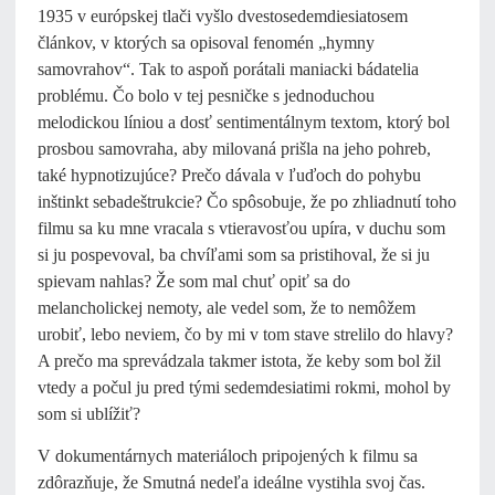
1935 v európskej tlači vyšlo dvestosedemdiesiatosem
článkov, v ktorých sa opisoval fenomén „hymny
samovrahov“. Tak to aspoň porátali maniacki bádatelia
problému. Čo bolo v tej pesničke s jednoduchou
melodickou líniou a dosť sentimentálnym textom, ktorý bol
prosbou samovraha, aby milovaná prišla na jeho pohreb,
také hypnotizujúce? Prečo dávala v ľuďoch do pohybu
inštinkt sebadeštrukcie? Čo spôsobuje, že po zhliadnutí toho
filmu sa ku mne vracala s vtieravosťou upíra, v duchu som
si ju pospevoval, ba chvíľami som sa pristihoval, že si ju
spievam nahlas? Že som mal chuť opiť sa do
melancholickej nemoty, ale vedel som, že to nemôžem
urobiť, lebo neviem, čo by mi v tom stave strelilo do hlavy?
A prečo ma sprevádzala takmer istota, že keby som bol žil
vtedy a počul ju pred tými sedemdesiatimi rokmi, mohol by
som si ublížiť?
V dokumentárnych materiáloch pripojených k filmu sa
zdôrazňuje, že Smutná nedeľa ideálne vystihla svoj čas.