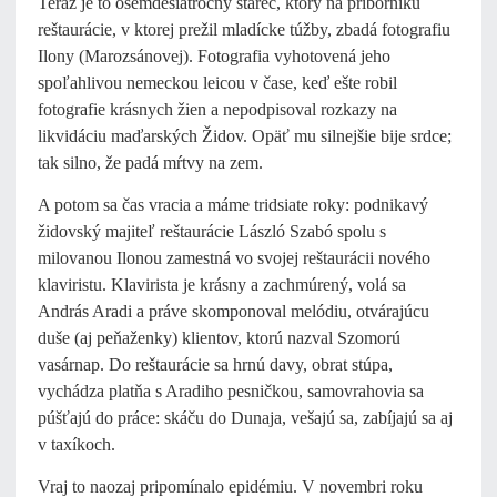
Teraz je to osemdesiatročný starec, ktorý na príborníku
reštaurácie, v ktorej prežil mladícke túžby, zbadá fotografiu
Ilony (Marozsánovej). Fotografia vyhotovená jeho
spoľahlivou nemeckou leicou v čase, keď ešte robil
fotografie krásnych žien a nepodpisoval rozkazy na
likvidáciu maďarských Židov. Opäť mu silnejšie bije srdce;
tak silno, že padá mŕtvy na zem.
A potom sa čas vracia a máme tridsiate roky: podnikavý
židovský majiteľ reštaurácie László Szabó spolu s
milovanou Ilonou zamestná vo svojej reštaurácii nového
klaviristu. Klavirista je krásny a zachmúrený, volá sa
András Aradi a práve skomponoval melódiu, otvárajúcu
duše (aj peňaženky) klientov, ktorú nazval Szomorú
vasárnap. Do reštaurácie sa hrnú davy, obrat stúpa,
vychádza platňa s Aradiho pesničkou, samovrahovia sa
púšťajú do práce: skáču do Dunaja, vešajú sa, zabíjajú sa aj
v taxíkoch.
Vraj to naozaj pripomínalo epidémiu. V novembri roku