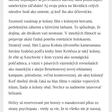
umeleckým záľubám! Aj svoju prácu na likvidácii celých
národov brali ako umenie, aj keď iba ako účtovnícke.
Szomorú vasárnap je krásny film s krásnymi hercami,
perfektnými zábermi a hýrivými farbami. To spôsobuje, že
dojíma, ale divákom vari neotrasie. V mnohých filmoch sa
prejavuje akási čudná potreba estetizácie holokaustu.
Stratený osud, film Lajosa Koltaia (dvorného kameramana
Istvána Szabóa) podľa knihy Imre Kertésza je taký krásny,
že ešte aj Auschwitz v ňom vyzerá ako nostalgická
pohľadnica, a väzni v pásavých väzenských rovnošatách
ako manekýni z akejsi Benettonovej novej reklamnej
kampane, prirodzene, veľmi kontroverznej, ale akej krásnej!
Keď dnešný divák čaká na hlas filmu v otázke vojnových
tráum, žiada si krásny obal. Nechce sa nadmerne unavovať
hrôzami.
Hrôzy sú rezervované pre horory o masakrovaní pílou zo
strany psychopata - vtedy sa vie, že to všetko nie je naozaj.