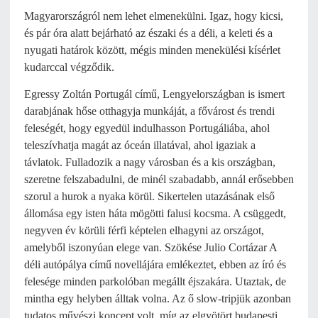
Magyarországról nem lehet elmenekülni. Igaz, hogy kicsi,
és pár óra alatt bejárható az északi és a déli, a keleti és a
nyugati határok között, mégis minden menekülési kísérlet
kudarccal végződik.
Egressy Zoltán Portugál című, Lengyelországban is ismert
darabjának hőse otthagyja munkáját, a fővárost és trendi
feleségét, hogy egyedül indulhasson Portugáliába, ahol
teleszívhatja magát az óceán illatával, ahol igaziak a
távlatok. Fulladozik a nagy városban és a kis országban,
szeretne felszabadulni, de minél szabadabb, annál erősebben
szorul a hurok a nyaka körül. Sikertelen utazásának első
állomása egy isten háta mögötti falusi kocsma. A csüggedt,
negyven év körüli férfi képtelen elhagyni az országot,
amelyből iszonyúan elege van. Szökése Julio Cortázar A
déli autópálya című novellájára emlékeztet, ebben az író és
felesége minden parkolóban megállt éjszakára. Utaztak, de
mintha egy helyben álltak volna. Az ő slow-tripjük azonban
tudatos művészi koncept volt, míg az elgyötört budapesti