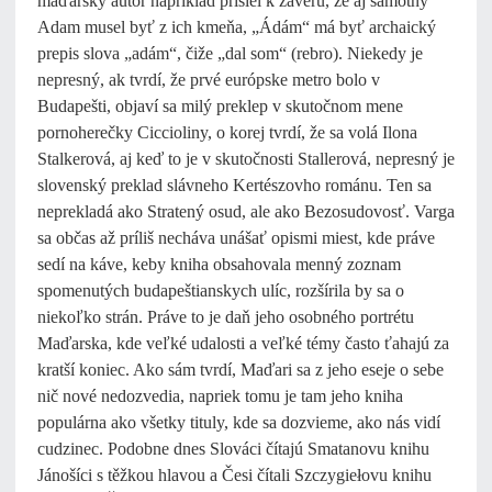
maďarský autor napríklad prišiel k záveru, že aj samotný
Adam musel byť z ich kmeňa, „Ádám“ má byť archaický
prepis slova „adám“, čiže „dal som“ (rebro). Niekedy je
nepresný, ak tvrdí, že prvé európske metro bolo v
Budapešti, objaví sa milý preklep v skutočnom mene
pornoherečky Ciccioliny, o korej tvrdí, že sa volá Ilona
Stalkerová, aj keď to je v skutočnosti Stallerová, nepresný je
slovenský preklad slávneho Kertészovho románu. Ten sa
neprekladá ako Stratený osud, ale ako Bezosudovosť. Varga
sa občas až príliš necháva unášať opismi miest, kde práve
sedí na káve, keby kniha obsahovala menný zoznam
spomenutých budapeštianskych ulíc, rozšírila by sa o
niekoľko strán. Práve to je daň jeho osobného portrétu
Maďarska, kde veľké udalosti a veľké témy často ťahajú za
kratší koniec. Ako sám tvrdí, Maďari sa z jeho eseje o sebe
nič nové nedozvedia, napriek tomu je tam jeho kniha
populárna ako všetky tituly, kde sa dozvieme, ako nás vidí
cudzinec. Podobne dnes Slováci čítajú Smatanovu knihu
Jánošíci s těžkou hlavou a Česi čítali Szczygiełovu knihu