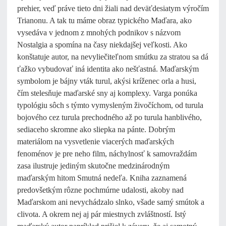
prehier, veď práve tieto dni žiali nad deväťdesiatym výročím
Trianonu. A tak tu máme obraz typického Maďara, ako
vysedáva v jednom z mnohých podnikov s názvom
Nostalgia a spomína na časy niekdajšej veľkosti. Ako
konštatuje autor, na nevyliečiteľnom smútku za stratou sa dá
ťažko vybudovať iná identita ako nešťastná. Maďarským
symbolom je bájny vták turul, akýsi kríženec orla a husi,
čím stelesňuje maďarské sny aj komplexy. Varga ponúka
typológiu sôch s týmto vymysleným živočíchom, od turula
bojového cez turula prechodného až po turula hanblivého,
sediaceho skromne ako sliepka na pánte. Dobrým
materiálom na vysvetlenie viacerých maďarských
fenoménov je pre neho film, náchylnosť k samovraždám
zasa ilustruje jediným skutočne medzinárodným
maďarským hitom Smutná nedeľa. Kniha zaznamená
predovšetkým rôzne pochmúrne udalosti, akoby nad
Maďarskom ani nevychádzalo slnko, všade samý smútok a
clivota. A okrem nej aj pár miestnych zvláštností. Istý