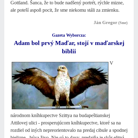
Gottland. Šanca, že to bude nadšený portrét, rýchle mizne,
ale poteší aspoň pocit, že sme niekomu stáli za zmienku.
Ján Gregor
(Sme)
Gazeta Wyborcza:
Adam bol prvý Maďar, stojí v maďarskej
biblii
V
národnom kníhkupectve Szittya na budapeštianskej
Attilovej ulici - prosperujúcom kníhkupectve, ktoré sa na
rozdiel od iných nepreorientovalo na predaj cibule a spodnej
bielizne - býva živo. Nie sú to davy, predajňa je skôr elitná.