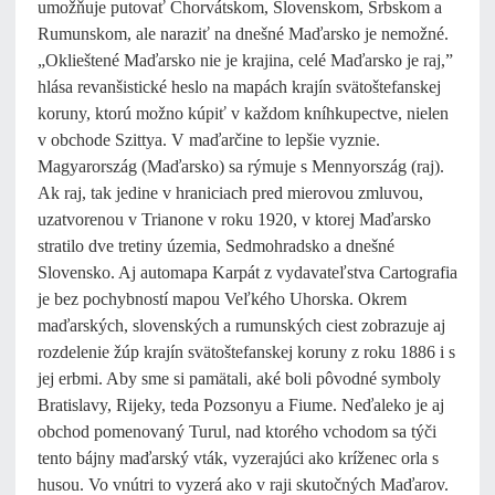
umožňuje putovať Chorvátskom, Slovenskom, Srbskom a
Rumunskom, ale naraziť na dnešné Maďarsko je nemožné.
„Oklieštené Maďarsko nie je krajina, celé Maďarsko je raj,”
hlása revanšistické heslo na mapách krajín svätoštefanskej
koruny, ktorú možno kúpiť v každom kníhkupectve, nielen
v obchode Szittya. V maďarčine to lepšie vyznie.
Magyarország (Maďarsko) sa rýmuje s Mennyország (raj).
Ak raj, tak jedine v hraniciach pred mierovou zmluvou,
uzatvorenou v Trianone v roku 1920, v ktorej Maďarsko
stratilo dve tretiny územia, Sedmohradsko a dnešné
Slovensko. Aj automapa Karpát z vydavateľstva Cartografia
je bez pochybností mapou Veľkého Uhorska. Okrem
maďarských, slovenských a rumunských ciest zobrazuje aj
rozdelenie žúp krajín svätoštefanskej koruny z roku 1886 i s
jej erbmi. Aby sme si pamätali, aké boli pôvodné symboly
Bratislavy, Rijeky, teda Pozsonyu a Fiume. Neďaleko je aj
obchod pomenovaný Turul, nad ktorého vchodom sa týči
tento bájny maďarský vták, vyzerajúci ako kríženec orla s
husou. Vo vnútri to vyzerá ako v raji skutočných Maďarov.