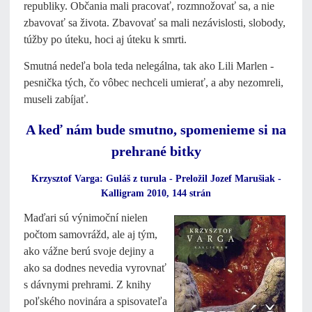
republiky. Občania mali pracovať, rozmnožovať sa, a nie
zbavovať sa života. Zbavovať sa mali nezávislosti, slobody,
túžby po úteku, hoci aj úteku k smrti.
Smutná nedeľa bola teda nelegálna, tak ako Lili Marlen -
pesnička tých, čo vôbec nechceli umierať, a aby nezomreli,
museli zabíjať.
A keď nám bude smutno, spomenieme si na
prehrané bitky
Krzysztof Varga: Guláš z turula - Preložil Jozef Marušiak -
Kalligram 2010, 144 strán
Maďari sú výnimoční nielen
počtom samovrážd, ale aj tým,
ako vážne berú svoje dejiny a
ako sa dodnes nevedia vyrovnať
s dávnymi prehrami. Z knihy
poľského novinára a spisovateľa