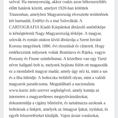
szóval. Ha mennyország, akkor csakis azon békeszerződés
előtti határok között, amelyet 1920-ban kötöttek
Trianonban, amelyben Magyarország elvesztette területének
két harmadát, Erdélyt és a mai Szlovákiát. A
CARTOGRAFIA Kiadó Kárpátokat ábrázoló autótérképe
is kétségtelenül Nagy-Magyarország térképe. A magyar,
szlovák és román utakon kívül ábrázolja a Szent Istváni
Korona megyéinek 1886. évi elosztását és címereit. Hogy
emlékezzünk milyenek voltak Bratislava és Rijeka, vagyis
Pozsony és Fiume szimbólumai. A közelben van egy Turul
névre hallgató bolt is, melynek bejárata fölött ott magasodik
ez a mondabeli magyar madár, amely úgy néz ki, mint a sas
és a liba hibridje. A boltocska belülről olyan, mint a valódi
magyarok paradicsoma. Megtalálható a nacionalista
www.kuruc.info szerver segítségével, amely kutatja az
interneten a magyarellenes megnyilvánulásokat,
dokumentálja a cigány bűnözést, és tartalmazza azoknak a
boltoknak a linkjeit, amelyek az ómagyar íjakat, nyilakat, és
egyéb felszereléseket kínálják. Vajon ázsiai vonásokat,