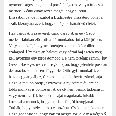
nyomorúságos lebujt, ahol portói helyett savanyú fröccsöt
mérnek. Végül elhatározza magát, hogy elindul
Lisszabonba, de igazából a Budapestre visszatérő vonatra
száll, bizonyára azért, hogy ott élje le hátralévő életét.
Háy János A Gézagyerek című darabjában egy Szob
melletti faluban élő autista fiú munkához jut a kőfejtőben.
Vigyáznia kell, hogy ne történjen semmi a kőszállító
szalagnál. Üzemzavar, baleset vagy bármi baj esetén meg
kell nyomnia egy piros gombot. De nem történik semmi, így
Géza fölöslegesnek véli magát, rájön, hogy jelenléte pusztán
dekoráció, semmi sem függ tőle. Otthagyja munkáját, és
hazamegy anyjához, újra csak a padló köveit számolgatja.
Géza, a falu bolondja, észreveszi a nyilvánvalót, amit a
többi munkás is pontosan lát; de ők nem veszik tudomásul
vagy nem akarják beismerni saját maguknak, inkább
kocsmába mennek, hogy munka után jól berúgjanak.
Tudják, hogy esély sincs a változásra. Csak a nem komplett
Géza gondolhatja, hogy valami megváltozik. Ám a végén ő