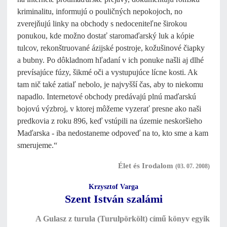
kriminalitu, informujú o pouličných nepokojoch, no
zverejňujú linky na obchody s nedoceniteľne širokou
ponukou, kde možno dostať staromaďarský luk a kópie
tulcov, rekonštruované ázijské postroje, kožušinové čiapky
a bubny. Po dôkladnom hľadaní v ich ponuke našli aj dlhé
prevísajúce fúzy, šikmé oči a vystupujúce lícne kosti. Ak
tam nič také zatiaľ nebolo, je najvyšší čas, aby to niekomu
napadlo. Internetové obchody predávajú plnú maďarskú
bojovú výzbroj, v ktorej môžeme vyzerať presne ako naši
predkovia z roku 896, keď vstúpili na územie neskoršieho
Maďarska - iba nedostaneme odpoveď na to, kto sme a kam
smerujeme.“
Élet és Irodalom
(03. 07. 2008)
Krzysztof Varga
Szent István szalámi
A Gulasz z turula (Turulpörkölt) című könyv egyik