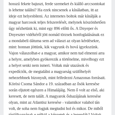
hosszú fekete bajuszt, ferde szemeket és kiálló arccsontokat
is lehetne találni? Ha ezek nincsenek a kínálatban, itt az
ideje ezt helyesbíteni. Az internetes boltok már kínálják a
magyar harcosok teljes felszerelését, melynek köszönhetően
úgy nézhetünk ki, mint egy 896 előtti ős. A Dnyeper és
Dnyeszter vidékéről jött nomád törzsek honfoglalásának ez
a mondabeli dátuma sem ad választ az olyan kérdésekre,
mint: honnan jöttünk, kik vagyunk és hová igyekszünk.
Vajon válaszolhat-e a magyar, amikor nem tud elmenni arra
a helyre, amelyben gyökerezik a történelme, mivelhogy ezt
a helyet senki nem ismeri. Voltak már utazások és
expedíciók, de megtalálni a magyarság szülőhelyét
nehezebbnek bizonyult, mint felfedezni Amazonas forrásait.
Körösi Csoma Sándor a 19. században az ősök keresése
során eljutott egészen a Himalájáig. Nem ő volt az első, aki
keresett, de nem talált. A magyarok őshazájának keresése
olyan, mint az Atlantisz keresése - valamikor valahol tán
volt, de soha nem fogjuk megtudni hol és mikor. De miből
táplálkoznának e nélkül a képzetek és a legendák? Voltak