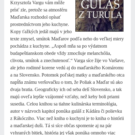
Krzysztofa Vargu vám môže
prísť zle, pretože sa atmosféru
Maďarska rozhodol opísať
prostredníctvom jeho kuchyne.
Kopy ťažkých jedál majú v jeho
texte zmysel, smútok Maďarov podľa neho do veľkej miery
pochádza z kuchyne. „Aspoň mňa sa po výdatnom
budapeštianskom obede vždy zmocňuje melanchólia,
clivota, smútok a znechutenosť.“ Varga síce žije vo Varšave,
ale jeho rodinné korene vedú aj do maďarského Komáromu
a na Slovensko. Potomok poľskej matky a maďarského otca
napĺňa známu veršovačku o tom, že Poliak a Maďar sú ako
dvaja bratia. Geograficky ich od seba delí Slovensko, a tak
majú oveľa lepšie vzájomné vzťahy, než keby boli priami
susedia. Celou knihou sa tiahne kulinárska terminológia,
autor v názvoch kapitol ponúka guláš z Kádára či polievku
z Rákócziho. Viac než kniha o kuchyni je to kniha o histórii
a maďarskej duši. Tá si síce občas spomenie aj na pár
vyhraných bitiek, história jej však ponúka omnoho viac