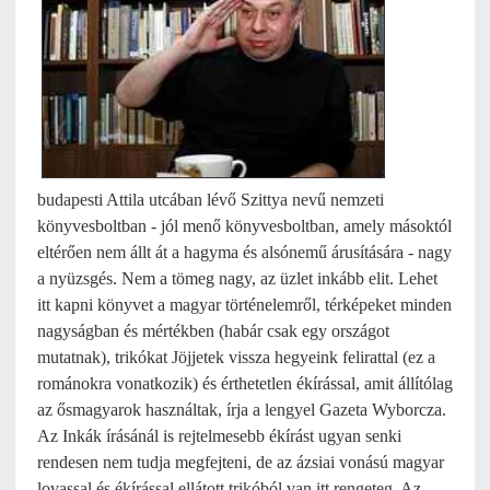
budapesti Attila utcában lévő Szittya nevű nemzeti
könyvesboltban - jól menő könyvesboltban, amely másoktól
eltérően nem állt át a hagyma és alsónemű árusítására - nagy
a nyüzsgés. Nem a tömeg nagy, az üzlet inkább elit. Lehet
itt kapni könyvet a magyar történelemről, térképeket minden
nagyságban és mértékben (habár csak egy országot
mutatnak), trikókat Jöjjetek vissza hegyeink felirattal (ez a
románokra vonatkozik) és érthetetlen ékírással, amit állítólag
az ősmagyarok használtak, írja a lengyel Gazeta Wyborcza.
Az Inkák írásánál is rejtelmesebb ékírást ugyan senki
rendesen nem tudja megfejteni, de az ázsiai vonású magyar
lovassal és ékírással ellátott trikóból van itt rengeteg. Az