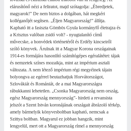
elárusítónő nézi a feliratot, majd szótagolja: „Ébredjetek,
magyarok!” De nem biztos a dolgában, hát megkéri
kolléganőjét segítsen. „Éljen Magyarország!” állítja.
Kapható itt a fasiszta Gömbös Gyula kormányfő életrajza és
a Krisztus valóban zsidó volt? - nyugtalanító című
művecske, a honvédek történetéről és Erdély kincseiről
szóló könyvek. Árulnak itt a Magyar Korona országainak
1914-es formájára hasonlító számítógépes egéralátétet: tájak
és nemzetek színes mozaikja, mint az impérium asztali
változata. A nem létező impérium régi megyéinek tájain
bolyongva az egérrel beutazhatjuk Horvátországot,
Szlovákiát és Romániát, de a mai Magyarországra
rábukkanni lehetetlen. „Csonka Magyarország nem ország,
egész Magyarország mennyország”- hirdeti a revansista
jelszót a Szent István koronájának országait ábrázoló térkép,
amely bármelyik könyvesboltban kapható, nemcsak a
Szittya boltban. Magyarul ez jobban hangzik, mint
lengyelül, mert ott a Magyarország rímel a mennyország