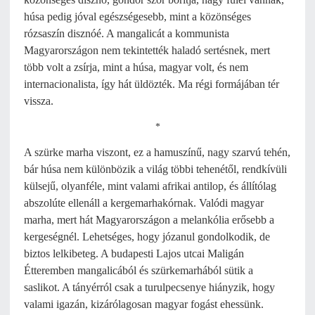
húsa pedig jóval egészségesebb, mint a közönséges
rózsaszín disznóé. A mangalicát a kommunista
Magyarországon nem tekintették haladó sertésnek, mert
több volt a zsírja, mint a húsa, magyar volt, és nem
internacionalista, így hát üldözték. Ma régi formájában tér
vissza.
*
A szürke marha viszont, ez a hamuszínű, nagy szarvú tehén,
bár húsa nem különbözik a világ többi tehenétől, rendkívüli
külsejű, olyanféle, mint valami afrikai antilop, és állítólag
abszolúte ellenáll a kergemarhakórnak. Valódi magyar
marha, mert hát Magyarországon a melankólia erősebb a
kergeségnél. Lehetséges, hogy józanul gondolkodik, de
biztos lelkibeteg. A budapesti Lajos utcai Maligán
Étteremben mangalicából és szürkemarhából sütik a
saslikot. A tányérról csak a turulpecsenye hiányzik, hogy
valami igazán, kizárólagosan magyar fogást ehessünk.