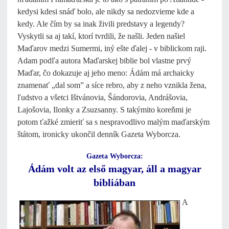
kedysi kdesi snáď bolo, ale nikdy sa nedozvieme kde a
kedy. Ale čím by sa inak živili predstavy a legendy?
Vyskytli sa aj takí, ktorí tvrdili, že našli. Jeden našiel
Maďarov medzi Sumermi, iný ešte ďalej - v biblickom raji.
Adam podľa autora Maďarskej biblie bol vlastne prvý
Maďar, čo dokazuje aj jeho meno: Ádám má archaicky
znamenať „dal som” a síce rebro, aby z neho vznikla žena,
ľudstvo a všetci Ištvánovia, Šándorovia, Andrášovia,
Lajošovia, Ilonky a Zsuzsanny. S takýmito koreňmi je
potom ťažké zmieriť sa s nespravodlivo malým maďarským
štátom, ironicky ukončil denník Gazeta Wyborcza.
Gazeta Wyborcza:
Ádám volt az első magyar, áll a magyar
bibliában
A