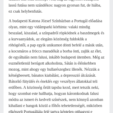
lassú futása nem szándékos: nagyon gyorsan fut, de hiába,
ez csak helybenfutás.
A budapesti Katona József Színházban a Portugál előadása
olyan, mint egy vidámparki körhinta: valaki mindig
beszalad, kiszalad, a színpadról röpködnek a baszdmegek és
a kurvaanyádok, az elegáns közönség fuldoklik a
röhögéstől, a pap egyik unikumot dönti befelé a másik után,
a kocsmáros a fröccs maradékát a borba önti, zajlik az élet,
de egyáltalán nem falusi, inkább budapesti ütemben. Még az
eszméletlenül berúgott alkoholista, Sátán is élénkebben
mozog, mint ahogy egy hullarészeghez illenék. Nézzük a
kétségbeesett, bánatos kiabálást, a depresszió álcázását.
Bátorító fütyülés és éneklés egy veszélyes állatokkal teli
erdőben. A közönség őrült tapsba kezd, mert tetszik neki,
hogy szombat este hallhatja, hogyan káromkodnak falusi
módra az ismert és kedvelt színészek, nem könnyű azonban
kihallani e hangok közül a főhős tehetetlenségét, miközben
elképzelt Portugáliája felé tartva képtelen otthagyni e