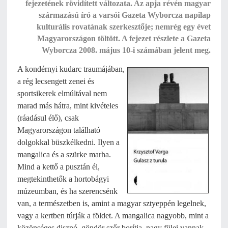
fejezetének rövidített változata. Az apja révén magyar
származású író a varsói Gazeta Wyborcza napilap
kulturális rovatának szerkesztője; nemrég egy évet
Magyarországon töltött. A fejezet részlete a Gazeta
Wyborcza 2008. május 10-i számában jelent meg.
A kondérnyi kudarc traumájában,
a rég lecsengett zenei és
sportsikerek elmúltával nem
marad más hátra, mint kivételes
(ráadásul élő), csak
Magyarországon található
dolgokkal büszkélkedni. Ilyen a
mangalica és a szürke marha.
Mind a kettő a pusztán él,
megtekinthetők a hortobágyi
múzeumban, és ha szerencsénk
van, a természetben is, amint a magyar sztyeppén legelnek,
vagy a kertben túrják a földet. A mangalica nagyobb, mint a
közönséges disznó, göndör szőr borítja, nagy fülei vannak,