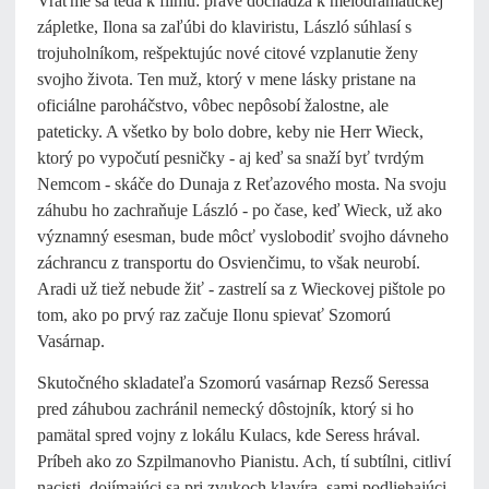
Vráťme sa teda k filmu: práve dochádza k melodramatickej
zápletke, Ilona sa zaľúbi do klaviristu, László súhlasí s
trojuholníkom, rešpektujúc nové citové vzplanutie ženy
svojho života. Ten muž, ktorý v mene lásky pristane na
oficiálne paroháčstvo, vôbec nepôsobí žalostne, ale
pateticky. A všetko by bolo dobre, keby nie Herr Wieck,
ktorý po vypočutí pesničky - aj keď sa snaží byť tvrdým
Nemcom - skáče do Dunaja z Reťazového mosta. Na svoju
záhubu ho zachraňuje László - po čase, keď Wieck, už ako
významný esesman, bude môcť vyslobodiť svojho dávneho
záchrancu z transportu do Osvienčimu, to však neurobí.
Aradi už tiež nebude žiť - zastrelí sa z Wieckovej pištole po
tom, ako po prvý raz začuje Ilonu spievať Szomorú
Vasárnap.
Skutočného skladateľa Szomorú vasárnap Rezső Seressa
pred záhubou zachránil nemecký dôstojník, ktorý si ho
pamätal spred vojny z lokálu Kulacs, kde Seress hrával.
Príbeh ako zo Szpilmanovho Pianistu. Ach, tí subtílni, citliví
nacisti, dojímajúci sa pri zvukoch klavíra, sami podliehajúci