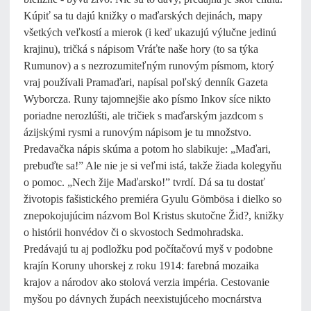
Kúpiť sa tu dajú knižky o maďarských dejinách, mapy
všetkých veľkostí a mierok (i keď ukazujú výlučne jedinú
krajinu), tričká s nápisom Vráťte naše hory (to sa týka
Rumunov) a s nezrozumiteľným runovým písmom, ktorý
vraj používali Pramaďari, napísal poľský denník Gazeta
Wyborcza. Runy tajomnejšie ako písmo Inkov síce nikto
poriadne nerozlúšti, ale tričiek s maďarským jazdcom s
ázijskými rysmi a runovým nápisom je tu množstvo.
Predavačka nápis skúma a potom ho slabikuje: „Maďari,
prebuďte sa!” Ale nie je si veľmi istá, takže žiada kolegyňu
o pomoc. „Nech žije Maďarsko!” tvrdí. Dá sa tu dostať
životopis fašistického premiéra Gyulu Gömbösa i dielko so
znepokojujúcim názvom Bol Kristus skutočne Žid?, knižky
o histórii honvédov či o skvostoch Sedmohradska.
Predávajú tu aj podložku pod počítačovú myš v podobne
krajín Koruny uhorskej z roku 1914: farebná mozaika
krajov a národov ako stolová verzia impéria. Cestovanie
myšou po dávnych župách neexistujúceho mocnárstva