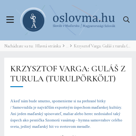
Nachádzate sa tu:
Hlavná stránka
Krzysztof Varga: Guláš z turula (Turulpörkölt)
KRZYSZTOF VARGA: GULÁŠ Z
TURULA (TURULPÖRKÖLT)
A keď nám bude smutno, spomenieme si na prehrané bitky
/ Samovražda je najväčším exportným úspechom maďarskej kultúry.
Ani jeden ma
ďarský spisovateľ, maliar alebo herec nedosiahol taký
úspech ako pesnička Szomorú vasárnap - hymna samovrahov celého
sveta, jediný maďarský hit vo svetovom meradle.