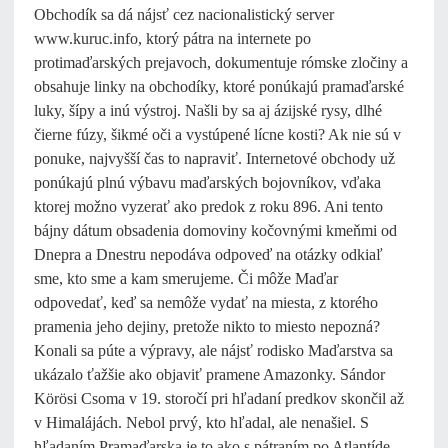
Obchodík sa dá nájsť cez nacionalistický server
www.kuruc.info, ktorý pátra na internete po
protimaďarských prejavoch, dokumentuje rómske zločiny a
obsahuje linky na obchodíky, ktoré ponúkajú pramaďarské
luky, šípy a inú výstroj. Našli by sa aj ázijské rysy, dlhé
čierne fúzy, šikmé oči a vystúpené lícne kosti? Ak nie sú v
ponuke, najvyšší čas to napraviť. Internetové obchody už
ponúkajú plnú výbavu maďarských bojovníkov, vďaka
ktorej možno vyzerať ako predok z roku 896. Ani tento
bájny dátum obsadenia domoviny kočovnými kmeňmi od
Dnepra a Dnestru nepodáva odpoveď na otázky odkiaľ
sme, kto sme a kam smerujeme. Či môže Maďar
odpovedať, keď sa nemôže vydať na miesta, z ktorého
pramenia jeho dejiny, pretože nikto to miesto nepozná?
Konali sa púte a výpravy, ale nájsť rodisko Maďarstva sa
ukázalo ťažšie ako objaviť pramene Amazonky. Sándor
Körösi Csoma v 19. storočí pri hľadaní predkov skončil až
v Himalájách. Nebol prvý, kto hľadal, ale nenašiel. S
hľadaním Pramaďarska je to ako s pátraním po Atlantíde -