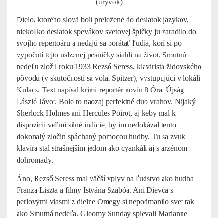
(úryvok)
Dielo, ktorého slová boli preložené do desiatok jazykov,
niekoľko desiatok spevákov svetovej špičky ju zaradilo do
svojho repertoáru a nedajú sa porátať ľudia, korí si po
vypočutí tejto uslzenej pesničky siahli na život. Smutnú
nedeľu zložil roku 1933 Rezső Seress, klavirista židovského
pôvodu (v skutočnosti sa volal Spitzer), vystupujúci v lokáli
Kulacs.
Text napísal krimi-reportér novín 8 Órai Újság
László Jávor. Bolo to naozaj perfektné duo vrahov. Nijaký
Sherlock Holmes ani Hercules Poirot, aj keby mal k
dispozícii veľmi silné indície, by im nedokázal tento
dokonalý zločin spáchaný pomocou hudby. Tu sa zvuk
klavíra stal strašnejším jedom ako cyankáli aj s arzénom
dohromady.
Áno, Rezső Seress mal väčší vplyv na ľudstvo ako hudba
Franza Liszta a filmy Istvána Szabóa. Ani Dievča s
perlovými vlasmi z dielne Omegy si nepodmanilo svet tak
ako Smutná nedeľa. Gloomy Sunday spievali Marianne