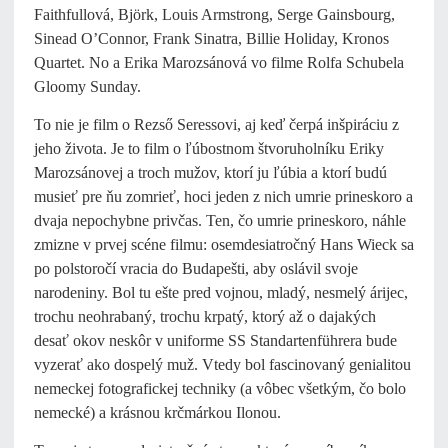
Faithfullová, Björk, Louis Armstrong, Serge Gainsbourg,
Sinead O’Connor, Frank Sinatra, Billie Holiday, Kronos
Quartet. No a Erika Marozsánová vo filme Rolfa Schubela
Gloomy Sunday.
To nie je film o Rezső Seressovi, aj keď čerpá inšpiráciu z
jeho života. Je to film o ľúbostnom štvoruholníku Eriky
Marozsánovej a troch mužov, ktorí ju ľúbia a ktorí budú
musieť pre ňu zomrieť, hoci jeden z nich umrie prineskoro a
dvaja nepochybne privčas. Ten, čo umrie prineskoro, náhle
zmizne v prvej scéne filmu: osemdesiatročný Hans Wieck sa
po polstoročí vracia do Budapešti, aby oslávil svoje
narodeniny. Bol tu ešte pred vojnou, mladý, nesmelý árijec,
trochu neohrabaný, trochu krpatý, ktorý až o dajakých
desať okov neskôr v uniforme SS Standartenführera bude
vyzerať ako dospelý muž. Vtedy bol fascinovaný genialitou
nemeckej fotografickej techniky (a vôbec všetkým, čo bolo
nemecké) a krásnou krčmárkou Ilonou.