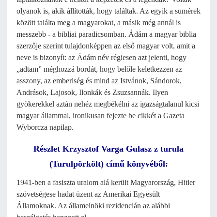
olyanok is, akik állították, hogy találtak. Az egyik a sumérek
között találta meg a magyarokat, a másik még annál is
messzebb - a bibliai paradicsomban. Ádám a magyar biblia
szerzője szerint tulajdonképpen az első magyar volt, amit a
neve is bizonyít: az Ádám név régiesen azt jelenti, hogy
„adtam” méghozzá bordát, hogy belőle keletkezzen az
asszony, az emberiség és mind az Istvánok, Sándorok,
Andrások, Lajosok, Ilonkák és Zsuzsannák. Ilyen
gyökerekkel aztán nehéz megbékélni az igazságtalanul kicsi
magyar állammal, ironikusan fejezte be cikkét a Gazeta
Wyborcza napilap.
Részlet Krzysztof Varga Gulasz z turula
(Turulpörkölt) című könyvéből:
1941-ben a fasiszta uralom alá került Magyarország, Hitler
szövetségese hadat üzent az Amerikai Egyesült
Államoknak. Az államelnöki rezidencián az alábbi