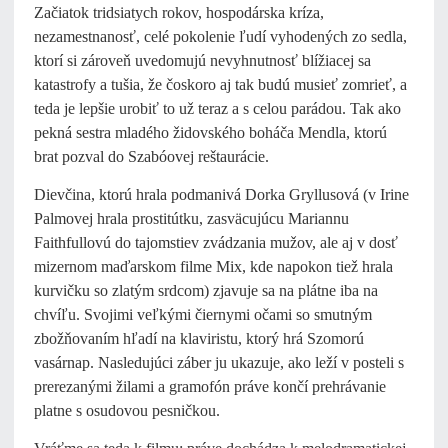
Začiatok tridsiatych rokov, hospodárska kríza,
nezamestnanosť, celé pokolenie ľudí vyhodených zo sedla,
ktorí si zároveň uvedomujú nevyhnutnosť blížiacej sa
katastrofy a tušia, že čoskoro aj tak budú musieť zomrieť, a
teda je lepšie urobiť to už teraz a s celou parádou. Tak ako
pekná sestra mladého židovského boháča Mendla, ktorú
brat pozval do Szabóovej reštaurácie.
Dievčina, ktorú hrala podmanivá Dorka Gryllusová (v Irine
Palmovej hrala prostitútku, zasväcujúcu Mariannu
Faithfullovú do tajomstiev zvádzania mužov, ale aj v dosť
mizernom maďarskom filme Mix, kde napokon tiež hrala
kurvičku so zlatým srdcom) zjavuje sa na plátne iba na
chvíľu. Svojimi veľkými čiernymi očami so smutným
zbožňovaním hľadí na klaviristu, ktorý hrá Szomorú
vasárnap. Nasledujúci záber ju ukazuje, ako leží v posteli s
prerezanými žilami a gramofón práve končí prehrávanie
platne s osudovou pesničkou.