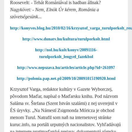
Roosevelt: - Tehát Romániával is hadban állnak?
Nagykövet: - Nem, Elnök Úr kérem, Románia a
szövetségesünk...
http://konyves.blog.hu/2010/02/16/krzysztof_varga_turulporkolt_res
http://www.dunatv.hu/kultura/turulporkolt.html
http://nol.hu/kult/konyv/20091116-
turulporkolt_lengyel_fazekbol
http://www.nepszava.hu/articles/article.php?id=261097
http://polonia.pap.net.pl/2009/10/20091015190920.html
Krzysztof Varga, redaktor kultúry v Gazete Wyborczej,
pôvodom Maďar, napísal o Maďarsku knihu. Pod názvom
Saláma sv. Štefana (Szent István szalámi) z nej uverejnil v
ÉS úryvky. „Na Námestí Zsigmonda Móricza je obchod
menom Turul. Natrafil som naň na internetovej stránke
kuruc.info, na portáli urputných nacionalistov. Vyhľadávajú
na internete protimaďarské prejavy, dokumentujú rómsku