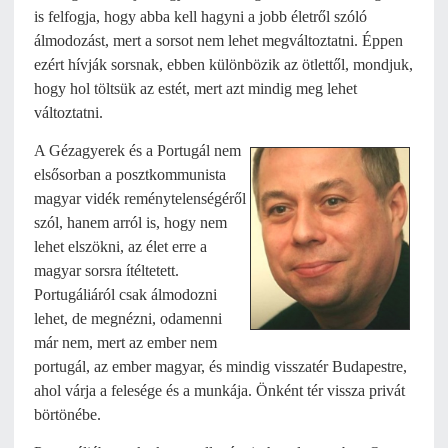
is felfogja, hogy abba kell hagyni a jobb életről szóló
álmodozást, mert a sorsot nem lehet megváltoztatni. Éppen
ezért hívják sorsnak, ebben különbözik az ötlettől, mondjuk,
hogy hol töltsük az estét, mert azt mindig meg lehet
változtatni.
A Gézagyerek és a Portugál nem
elsősorban a posztkommunista
magyar vidék reménytelenségéről
szól, hanem arról is, hogy nem
lehet elszökni, az élet erre a
magyar sorsra ítéltetett.
Portugáliáról csak álmodozni
lehet, de megnézni, odamenni
már nem, mert az ember nem
portugál, az ember magyar, és mindig visszatér Budapestre,
ahol várja a felesége és a munkája. Önként tér vissza privát
börtönébe.