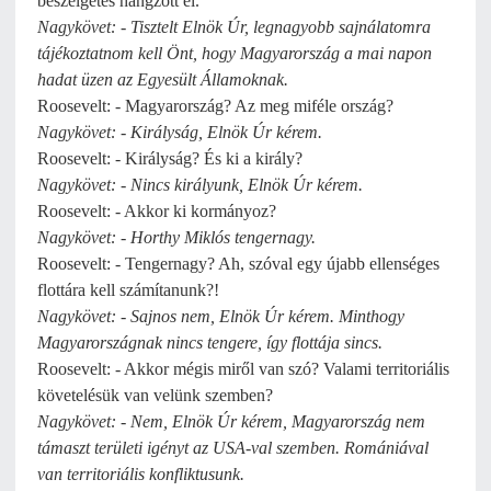
beszélgetés hangzott el.
Nagykövet: - Tisztelt Elnök Úr, legnagyobb sajnálatomra
tájékoztatnom kell Önt, hogy Magyarország a mai napon
hadat üzen az Egyesült Államoknak.
Roosevelt: - Magyarország? Az meg miféle ország?
Nagykövet: - Királyság, Elnök Úr kérem.
Roosevelt: - Királyság? És ki a király?
Nagykövet: - Nincs királyunk, Elnök Úr kérem.
Roosevelt: - Akkor ki kormányoz?
Nagykövet: - Horthy Miklós tengernagy.
Roosevelt: - Tengernagy? Ah, szóval egy újabb ellenséges
flottára kell számítanunk?!
Nagykövet: - Sajnos nem, Elnök Úr kérem. Minthogy
Magyarországnak nincs tengere, így flottája sincs.
Roosevelt: - Akkor mégis miről van szó? Valami territoriális
követelésük van velünk szemben?
Nagykövet: - Nem, Elnök Úr kérem, Magyarország nem
támaszt területi igényt az USA-val szemben. Romániával
van territoriális konfliktusunk.