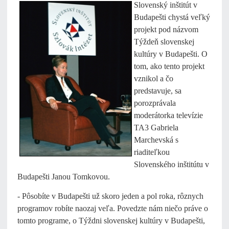
Slovenský inštitút v
Budapešti chystá veľký
projekt pod názvom
Týždeň slovenskej
kultúry v Budapešti. O
tom, ako tento projekt
vznikol a čo
predstavuje, sa
porozprávala
moderátorka televízie
TA3 Gabriela
Marchevská s
riaditeľkou
Slovenského inštitútu v
Budapešti Janou Tomkovou.
- Pôsobíte v Budapešti už skoro jeden a pol roka, rôznych
programov robíte naozaj veľa. Povedzte nám niečo práve o
tomto programe, o Týždni slovenskej kultúry v Budapešti,