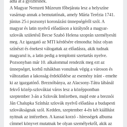
adta át a győztesnek.
A Magyar Nemzeti Múzeum főbejárata lesz a helyszíne
vasárnap annak a bemutatónak, amely Mária Terézia 1741.
június 25-i pozsonyi koronázási ünnepségéről szól. A
magyar és latin nyelvű előadáson a királynőt a magyar-
szlovák születésű Becse Szabó Helena szoprán személyesíti
meg. Az igazgató az MTI kérdésére elmondta: húsz olyan
színészt és énekest válogattak az előadásra, akik tudnak
magyarul is, a latin pedig a templomi szertartás nyelve.
Pozsonyban már 10. alkalommal rendezik meg ezt az
ünnepséget, korhű ruhákban vonulnak végig a városon és
változatlan a lakosság érdeklődése az esemény iránt - emelte
ki az igazgatónő. Breznóbánya, az Alacsony-Tátra lábánál
fekvő közép-szlovákiai város lesz a középpontban
szeptember 3-án a Szlovák Intézetben, majd este a breznói
Ján Chalupka Színház szlovák nyelvű előadása a budapesti
szlovákságnak szól. Kedden, szeptember 4-én két kiállítást
nyitnak az intézetben. A kassai korzó - hírességek albuma
címmel könyvet mutatnak be olyan személyekről, akik az