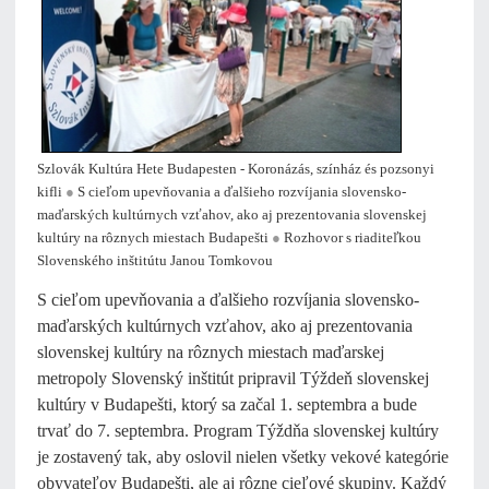
Szlovák Kultúra Hete Budapesten - Koronázás, színház és pozsonyi
kifli
●
S cieľom upevňovania a ďalšieho rozvíjania slovensko-
maďarských kultúrnych vzťahov, ako aj prezentovania slovenskej
kultúry na rôznych miestach Budapešti
●
Rozhovor s riaditeľkou
Slovenského inštitútu Janou Tomkovou
S cieľom upevňovania a ďalšieho rozvíjania slovensko-
maďarských kultúrnych vzťahov, ako aj prezentovania
slovenskej kultúry na rôznych miestach maďarskej
metropoly Slovenský inštitút pripravil Týždeň slovenskej
kultúry v Budapešti, ktorý sa začal 1. septembra a bude
trvať do 7. septembra. Program Týždňa slovenskej kultúry
je zostavený tak, aby oslovil nielen všetky vekové kategórie
obyvateľov Budapešti, ale aj rôzne cieľové skupiny. Každý