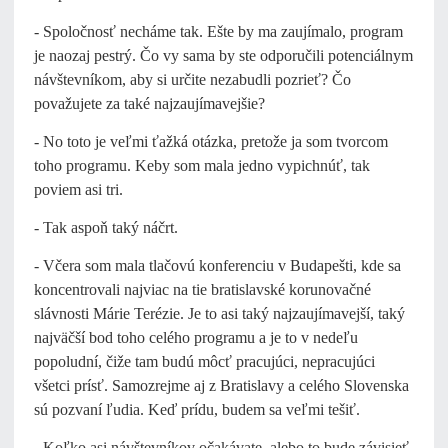
- Spoločnosť necháme tak. Ešte by ma zaujímalo, program
je naozaj pestrý. Čo vy sama by ste odporučili potenciálnym
návštevníkom, aby si určite nezabudli pozrieť? Čo
považujete za také najzaujímavejšie?
- No toto je veľmi ťažká otázka, pretože ja som tvorcom
toho programu. Keby som mala jedno vypichnúť, tak
poviem asi tri.
- Tak aspoň taký náčrt.
- Včera som mala tlačovú konferenciu v Budapešti, kde sa
koncentrovali najviac na tie bratislavské korunovačné
slávnosti Márie Terézie. Je to asi taký najzaujímavejší, taký
najväčší bod toho celého programu a je to v nedeľu
popoludní, čiže tam budú môcť pracujúci, nepracujúci
všetci prísť. Samozrejme aj z Bratislavy a celého Slovenska
sú pozvaní ľudia. Keď prídu, budem sa veľmi tešiť.
- Koľko asi návštevníkov očakávate, alebo to bude závisieť