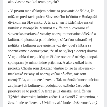
ako vlastne vznikol tento projekt?
- V prvom rade ďakujem pekne za pozvanie do štúdia, že
môžem predstaviť prácu Slovenského inštitútu v Budapešti
divákom na Slovensku. A teraz aj ten Týždeň slovenskej
kultúry v Budapešti. Vznikol tak, že pre Slovensko sú
slovensko-maďarské vzťahy naozaj mimoriadne dôležité a
kultúrna diplomacia patrí, alebo je súčasťou zahraničnej
politiky a kultúrou upevňujeme vzťahy, oveľa hlbšie sa
spoznávame a dokazujeme, že sú na vyššej a dobrej úrovni.
V tejto oblasti nepociťujem žiadne otvorené otázky, naopak
spolupráca je mimoriadne príjemná. A ako vznikol tento
projekt? Chcela som dokázať vlastne to, že tie slovensko-
maďarské vzťahy sú naozaj veľmi dôležité, tak som
rozmýšľala, ako to zrealizovať. Tak možnože koncentráciou
zaujímavých kultúrnych podujatí do užšieho časového
priestoru sa to podarí. A teraz je už dneska jasné, že ten
Týždeň slovenskej kultúry začne 1. a skončí 7. septembra, a
že sa bude realizovať. Uvidíme, aká bude návštevnosť, aký