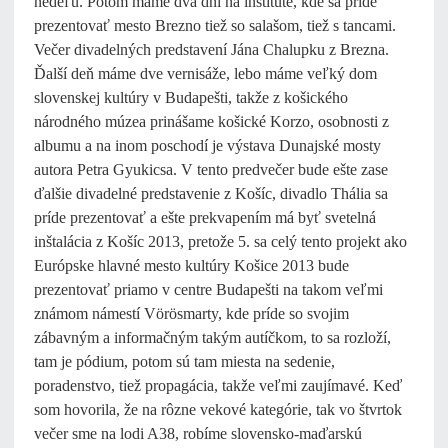
nedeľu. Potom máme dva dni na inštitúte, kde sa príde
prezentovať mesto Brezno tiež so salašom, tiež s tancami.
Večer divadelných predstavení Jána Chalupku z Brezna.
Ďalší deň máme dve vernisáže, lebo máme veľký dom
slovenskej kultúry v Budapešti, takže z košického
národného múzea prinášame košické Korzo, osobnosti z
albumu a na inom poschodí je výstava Dunajské mosty
autora Petra Gyukicsa. V tento predvečer bude ešte zase
ďalšie divadelné predstavenie z Košíc, divadlo Thália sa
príde prezentovať a ešte prekvapením má byť svetelná
inštalácia z Košíc 2013, pretože 5. sa celý tento projekt ako
Európske hlavné mesto kultúry Košice 2013 bude
prezentovať priamo v centre Budapešti na takom veľmi
známom námestí Vörösmarty, kde príde so svojim
zábavným a informačným takým autíčkom, to sa rozloží,
tam je pódium, potom sú tam miesta na sedenie,
poradenstvo, tiež propagácia, takže veľmi zaujímavé. Keď
som hovorila, že na rôzne vekové kategórie, tak vo štvrtok
večer sme na lodi A38, robíme slovensko-maďarskú