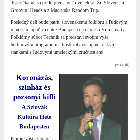
diskotékami, sa prídu predstaviť dve telesá. Zo Slovenska
Groovin‘ Heads a z Maďarska Random Trip.
Posledný deň bude patriť slovenskému folklóru a ľudovým
remeslám opäť v centre Budapešti na námestí Vörösmarty.
Folklórny súbor Technik sa predstaví svojím vyše
hodinovým programom a hostí zabavia aj niekoľkými
stánkami s ľudovými umeleckými zručnosťami.
(mzv.sk)
Koronázás,
színház és
pozsonyi kifli
A Szlovák
Kultúra Hete
Budapesten
Koronázási szertartás,