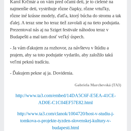
Karol Krčmár a on vám pred očami detí, je to cielené na
najmenšie deti, vystrihuje rôzne čiapky, rôzne vrtuľky,
rôzne iné krásne modely, ďatľa, ktorý búcha do stromu a tak
ďalej. A teraz sme ho teraz tiež zavolali aj na tieto podujatia.
Prezentoval nás aj na Sziget festivale náhodou teraz v
Budapešti a mal tam dosť veľký úspech.
- Ja vám ďakujem za rozhovor, za návštevu v štúdiu a
prajem, aby sa toto podujatie vydarilo, aby založilo takú
veľmi peknú tradíciu.
- Ďakujem pekne aj ja. Dovidenia.
Gabriela Marchevská (TA3)
http://www.ta3.com/embed/14DA5C6F-E5EA-41CE-
AD0E-C1C04EF57E82.html
http://www.ta3.com/clanok/1004720/host-v-studiu-j-
tomkova-o-projekte-tyzden-slovenskej-kultury-v-
budapesti.html