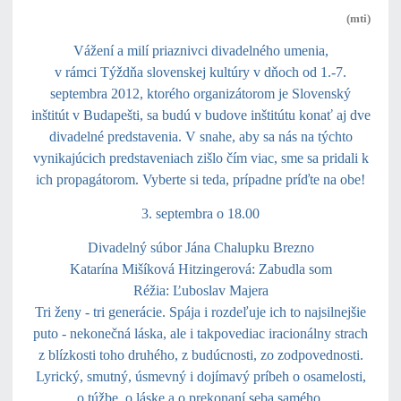
(mti)
Vážení a milí priaznivci divadelného umenia
,
v rámci Týždňa slovenskej kultúry v dňoch od 1.-7.
septembra 2012, ktorého organizátorom je Slovenský
inštitút v Budapešti, sa budú v budove inštitútu konať aj dve
divadelné predstavenia. V snahe, aby sa nás na týchto
vynikajúcich predstaveniach zišlo čím viac, sme sa pridali k
ich propagátorom. Vyberte si teda, prípadne príďte na obe!
3. septembra o 18.00
Divadelný súbor Jána Chalupku Brezno
Katarína Mišíková Hitzingerová: Zabudla som
Réžia: Ľuboslav Majera
Tri ženy - tri generácie. Spája i rozdeľuje ich to najsilnejšie
puto - nekonečná láska, ale i takpovediac iracionálny strach
z blízkosti toho druhého, z budúcnosti, zo zodpovednosti.
Lyrický, smutný, úsmevný i dojímavý príbeh o osamelosti,
o túžbe, o láske a o prekonaní seba samého.