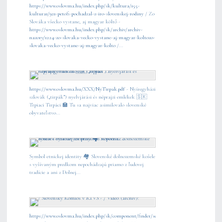
https://www.oslovma.hu/index.php/sk/kultura/155-
kultura1/921-petofi-pochadzal-z-iro-slovenskej-rodiny
/ Zo
Slováka všecko vystane, aj magyar költő -
https://www.oslovma.hu/index.php/sk/archiv/archiv-
nazory/1224-zo-slovaka-vecko-vystane-aj-magyar-koltozo-
slovaka-vecko-vystane-aj-magyar-kolto
/...
https://www.oslovma.hu/XXX/NyTirpak.pdf
- Nyíregyházi
szlovák („tirpák”) nyelvjárási és néprajzi emlékek 🇸🇰
Trpiaci Tirpáci 🏫 Tu sa najviac asimilovalo slovenské
obyvateľstvo...
Symbol etnickej identity 🏘️ Slovenské dolnozemské košele
s vyšívaným predkom nepochádzajú priamo z ľudovej
tradície a ani z Dolnej...
https://www.oslovma.hu/index.php/sk/component/finder/search?