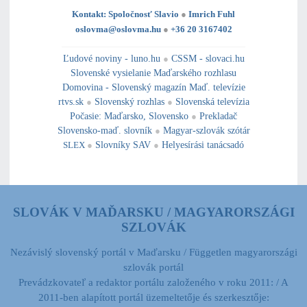
Kontakt: Spoločnosť Slavio
●
Imrich Fuhl
oslovma@oslovma.hu
●
+36 20 3167402
---------------------------------------------------------------------------------------------------------------------------------------------------------------------------
---
----------------------------------------------------------------------------------------------
Ľudové noviny - luno.hu
●
CSSM - slovaci.hu
Slovenské vysielanie Maďarského rozhlasu
Domovina - Slovenský magazín Maď. televízie
rtvs.sk
●
Slovenský rozhlas
●
Slovenská televízia
Počasie
:
Maďarsko
,
Slovensko
●
Prekladač
Slovensko-maď. slovník
●
Magyar-szlovák szótár
SLEX
●
Slovníky SAV
●
Helyesírási tanácsadó
SLOVÁK V MAĎARSKU / MAGYARORSZÁGI
SZLOVÁK
Nezávislý slovenský portál v Maďarsku / Független magyarországi
szlovák portál
Prevádzkovateľ a redaktor portálu založeného v roku 2011: / A
2011-ben alapított portál üzemeltetője és szerkesztője: