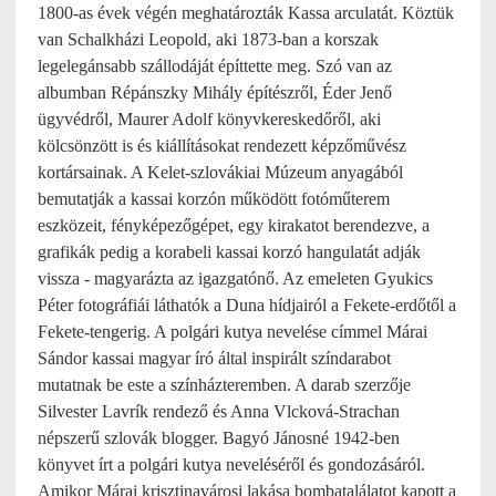
1800-as évek végén meghatározták Kassa arculatát. Köztük
van Schalkházi Leopold, aki 1873-ban a korszak
legelegánsabb szállodáját építtette meg. Szó van az
albumban Répánszky Mihály építészről, Éder Jenő
ügyvédről, Maurer Adolf könyvkereskedőről, aki
kölcsönzött is és kiállításokat rendezett képzőművész
kortársainak. A Kelet-szlovákiai Múzeum anyagából
bemutatják a kassai korzón működött fotóműterem
eszközeit, fényképezőgépet, egy kirakatot berendezve, a
grafikák pedig a korabeli kassai korzó hangulatát adják
vissza - magyarázta az igazgatónő. Az emeleten Gyukics
Péter fotográfiái láthatók a Duna hídjairól a Fekete-erdőtől a
Fekete-tengerig. A polgári kutya nevelése címmel Márai
Sándor kassai magyar író által inspirált színdarabot
mutatnak be este a színházteremben. A darab szerzője
Silvester Lavrík rendező és Anna Vlcková-Strachan
népszerű szlovák blogger. Bagyó Jánosné 1942-ben
könyvet írt a polgári kutya neveléséről és gondozásáról.
Amikor Márai krisztinavárosi lakása bombatalálatot kapott a