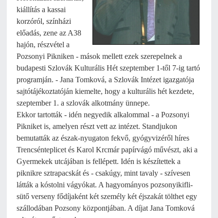
kiállítás a kassai
korzóról, színházi
előadás, zene az A38
hajón, részvétel a
Pozsonyi Pikniken - mások mellett ezek szerepelnek a
budapesti Szlovák Kulturális Hét szeptember 1-től 7-ig tartó
programján. - Jana Tomková, a Szlovák Intézet igazgatója
sajtótájékoztatóján kiemelte, hogy a kulturális hét kezdete,
szeptember 1. a szlovák alkotmány ünnepe.
Ekkor tartották - idén negyedik alkalommal - a Pozsonyi
Pikniket is, amelyen részt vett az intézet. Standjukon
bemutatták az észak-nyugaton fekvő, gyógyvizéről híres
Trencsénteplicet és Karol Krcmár papírvágó művészt, aki a
Gyermekek utcájában is fellépett. Idén is készítettek a
piknikre sztrapacskát és - csakúgy, mint tavaly -
szívesen
látták
a kóstolni vágyókat. A hagyományos pozsonyikifli-
sütő verseny fődíjaként két személy két éjszakát tölthet egy
szállodában Pozsony központjában. A díjat Jana Tomková