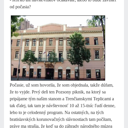
od počasia?
-
Počasie, už som hovorila, že som objednala, takže dúfam,
že to vyjde. Prvý deň ten Pozsony piknik, na ktorý sa
pripájame tým našim stanom a Trenčianskymi Teplicami a
tak ďalej, tak tam je návštevnosť 10 až 15-tisíc ľudí denne,
lebo to je celodenný program. Na ostatných, na tých
bratislavských korunovačných slávnostiach tam počítam,
práve ma strašia, že keď sa do záhrady národného múzea