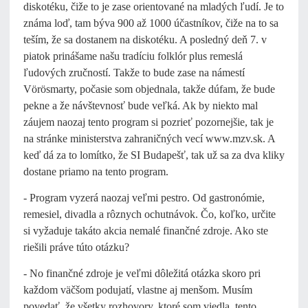
diskotéku, čiže to je zase orientované na mladých ľudí. Je to
známa loď, tam býva 900 až 1000 účastníkov, čiže na to sa
teším, že sa dostanem na diskotéku. A posledný deň 7. v
piatok prinášame našu tradíciu folklór plus remeslá
ľudových zručností. Takže to bude zase na námestí
Vörösmarty, počasie som objednala, takže dúfam, že bude
pekne a že návštevnosť bude veľká. Ak by niekto mal
záujem naozaj tento program si pozrieť pozornejšie, tak je
na stránke ministerstva zahraničných vecí www.mzv.sk. A
keď dá za to lomítko, že SI Budapešť, tak už sa za dva kliky
dostane priamo na tento program.
- Program vyzerá naozaj veľmi pestro. Od gastronómie,
remesiel, divadla a rôznych ochutnávok. Čo, koľko, určite
si vyžaduje takáto akcia nemalé finančné zdroje. Ako ste
riešili práve túto otázku?
- No finančné zdroje je veľmi dôležitá otázka skoro pri
každom väčšom podujatí, vlastne aj menšom. Musím
povedať, že všetky rozhovory, ktoré som viedla, tento