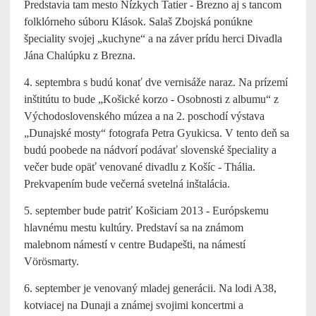
Predstavia tam mesto Nízkych Tatier - Brezno aj s tancom
folklórneho súboru Klások. Salaš Zbojská ponúkne
špeciality svojej „kuchyne“ a na záver prídu herci Divadla
Jána Chalúpku z Brezna.
4. septembra s budú konať dve vernisáže naraz. Na prízemí
inštitútu to bude „Košické korzo - Osobnosti z albumu“ z
Východoslovenského múzea a na 2. poschodí výstava
„Dunajské mosty“ fotografa Petra Gyukicsa. V tento deň sa
budú poobede na nádvorí podávať slovenské špeciality a
večer bude opäť venované divadlu z Košíc - Thália.
Prekvapením bude večerná svetelná inštalácia.
5. september bude patriť Košiciam 2013 - Európskemu
hlavnému mestu kultúry. Predstaví sa na známom
malebnom námestí v centre Budapešti, na námestí
Vörösmarty.
6. september je venovaný mladej generácii. Na lodi A38,
kotviacej na Dunaji a známej svojimi koncertmi a