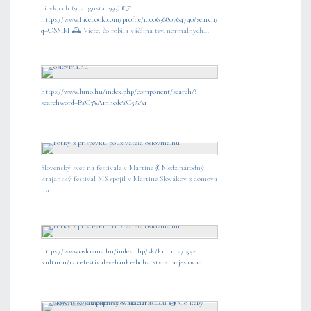
bicykloch (9. augusta 1993) 👉
https://www.facebook.com/profile/100063680764740/search/?
q=OSMM
🕰️ Viete, čo robila väčšina tzv. normálnych...
https://www.luno.hu/index.php/component/search/?
searchword=B%C3%A1nhede%C5%A1
Slovenský svet na festivale v Martine 💃 Medzinárodný
krajanský festival MS spojil v Martine Slovákov z domova
i zo...
https://www.oslovma.hu/index.php/sk/kultura/155-
kultura1/1210-festival-v-banke-bohatstvo-naej-slovae