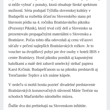
si môže vybrať z ponuky, ktorá obsahuje široké spektrum
možností. Séria podujatí Týždňa slovenskej kultúry v
Budapešti sa rozbehla účasťou Slovenského stanu pri
hlavnom pódiu na 4. ročníku Bratislavského pikniku
(Pozsonyi Piknik), ktorý trval celý deň a Slovensko sa
prezentovalo propagačnými materiálmi o Slovensku a
Bratislave. Počas tohto dňa odovzdali aj cenu víťazovi
súťaže v pečení najlepších Bratislavských rožkov. Je to
voucher na dvojdňový pobyt pre dve osoby v hoteli IBIS v
centre Bratislavy. Hostí pikniku ponúkli aj kapustnými
haluškami a malé deti zabavil umelecký strihač papiera
Karol Krčmár.
Budapešťanom sa na pikniku predstavili aj
Trenčianske Teplice a ich známe kúpele.
V nedeľu si mohli hostia pozrieť divadelné predstavenie
Bratislavských korunovačných slávností Márie Terézie na
schodoch Maďarského národného múzea.
Ďalšie dva dni prebiehajú na Slovenskom inštitúte.