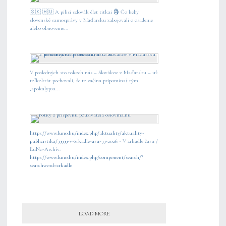
🇸🇰 🇭🇺 A pilisi szlovák élet titkai 🗿 Čo keby
slovenské samosprávy v Maďarsku zabojovali o osadenie
alebo obnovenie...
V posledných sto rokoch nás – Slovákov v Maďarsku – už
toľkokrát pochovali, že to začína pripomínať rým
„apokalypsa...
https://www.luno.hu/index.php/aktuality/aktuality-
publicistika/33939-v-zrkadle-asu-33-2026
- V zrkadle času /
ĽuNo-Archív:
https://www.luno.hu/index.php/component/search/?
searchword=zrkadle
LOAD MORE