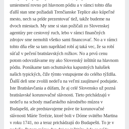
umiestnení rovno pri hlavnom pódiu a v rámci tohto dňa
ďalší stan sme požiadali Trenčianske Teplice ako kúpeľné
mesto, nech sa príde prezentovať tiež, takže budeme na
dvoch miestach. My sme si stan požičali zo Slovenskej
agentúry pre cestovný ruch, lebo v rámci finančných
zdrojov sme nemohli všetko sami financovať. No a v rámci
tohto dňa ešte sa tam napríklad robí aj taká vec, že sa robí
súťaž v pečení bratislavských rožkov. No a prvú cenu
potom odovzdávame my ako Slovenský inštitút na hlavnom
pódiu. Ponúkame tam ochutnávku kapustných halušiek
našich typických, čiže týmto vstupujeme do celého týždňa.
Ďalší deň sme zvolili nedeľu na veľmi zaujímavé podujatie.
Iste Bratislavčania a dúfam, že aj celé Slovensko už pozná
bratislavské korunovačné slávnosti. Tieto prichádzajú v
nedeľu na schody maďarského národného múzea v
Budapešti, ale predstavujeme práve tie korunovačné
slávnosti Márie Terézie, ktoré boli v Dóme svätého Martina
v roku 1741, no a teraz prichádzajú do Budapešti. To je v