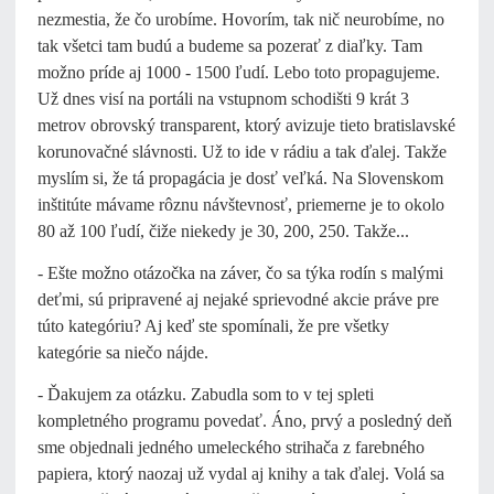
nezmestia, že čo urobíme. Hovorím, tak nič neurobíme, no
tak všetci tam budú a budeme sa pozerať z diaľky. Tam
možno príde aj 1000 - 1500 ľudí. Lebo toto propagujeme.
Už dnes visí na portáli na vstupnom schodišti 9 krát 3
metrov obrovský transparent, ktorý avizuje tieto bratislavské
korunovačné slávnosti. Už to ide v rádiu a tak ďalej. Takže
myslím si, že tá propagácia je dosť veľká. Na Slovenskom
inštitúte mávame rôznu návštevnosť, priemerne je to okolo
80 až 100 ľudí, čiže niekedy je 30, 200, 250. Takže...
- Ešte možno otázočka na záver, čo sa týka rodín s malými
deťmi, sú pripravené aj nejaké sprievodné akcie práve pre
túto kategóriu? Aj keď ste spomínali, že pre všetky
kategórie sa niečo nájde.
- Ďakujem za otázku. Zabudla som to v tej spleti
kompletného programu povedať. Áno, prvý a posledný deň
sme objednali jedného umeleckého strihača z farebného
papiera, ktorý naozaj už vydal aj knihy a tak ďalej. Volá sa