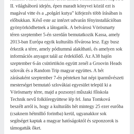
II. világháború idején, épen maradt könyvei közül ezt is
magával vitte és a „polgári kutya” kifejezés több írásában is
előbukkan. Késő este az intézet udvarán fényinstallációban
gyönyörködhetnek a látogatók. A belvárosi Vörösmarty
téren szeptember 5-én szerdán bemutatkozik Kassa, amely
2013-ban Európa egyik kulturális fővárosa lesz. Egy busz
érkezik a térre, amely pódiummá alakítható, és amelyen sok
információs anyagot talál az érdeklődő. Az A38 hajón
szeptember 6-án csütörtökön együtt zenél a Groovin Heads
szlovák és a Random Trip magyar együttes. A hét
zárásaként szeptember 7-én pénteken hat népi iparművészeti
mesterséget bemutató szlovákiai egyesület települ ki a
Vörösmarty térre, majd a pozsonyi műszaki főiskola
Technik nevű folklóregyüttese lép fel. Jana Tomková
beszélt arról is, hogy a kulturális hét mintegy 25 ezer euróba
(csaknem hétmillió forintba) kerül, ugyanakkor sok
segítséget kaptak a magyar hatóságoktól és szponzorok is
támogatták őket.