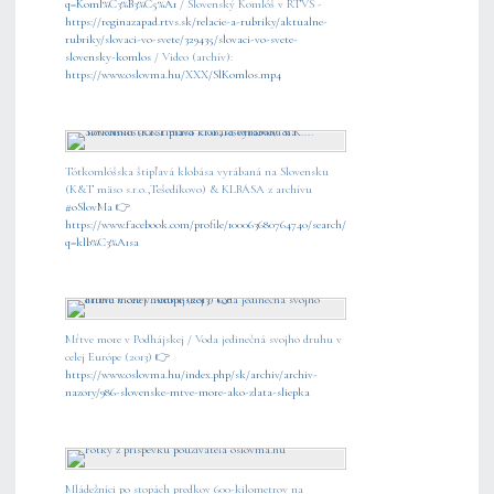
q=Koml%C3%B3%C5%A1
/ Slovenský Komlóš v RTVS -
https://reginazapad.rtvs.sk/relacie-a-rubriky/aktualne-
rubriky/slovaci-vo-svete/329435/slovaci-vo-svete-
slovensky-komlos
/ Video (archív):
https://www.oslovma.hu/XXX/SlKomlos.mp4
Tótkomlóšska štipľavá klobása vyrábaná na Slovensku
(K&T mäso s.r.o.,Tešedíkovo) & KLBÁSA z archívu
#oSlovMa
👉
https://www.facebook.com/profile/100063680764740/search/?
q=klb%C3%A1sa
Mŕtve more v Podhájskej / Voda jedinečná svojho druhu v
celej Európe (2013) 👉
https://www.oslovma.hu/index.php/sk/archiv/archiv-
nazory/986-slovenske-mtve-more-ako-zlata-sliepka
Mládežníci po stopách predkov 600-kilometrov na