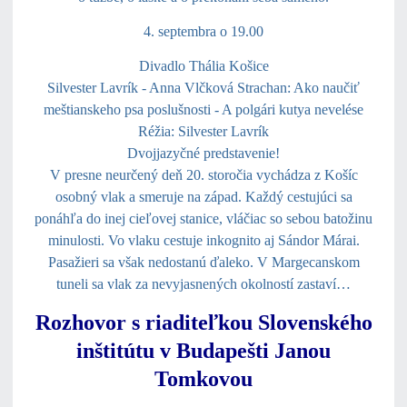
4. septembra o 19.00
Divadlo Thália Košice
Silvester Lavrík - Anna Vlčková Strachan: Ako naučiť
meštianskeho psa poslušnosti - A polgári kutya nevelése
Réžia: Silvester Lavrík
Dvojjazyčné predstavenie!
V presne neurčený deň 20. storočia vychádza z Košíc
osobný vlak a smeruje na západ. Každý cestujúci sa
ponáhľa do inej cieľovej stanice, vláčiac so sebou batožinu
minulosti. Vo vlaku cestuje inkognito aj Sándor Márai.
Pasažieri sa však nedostanú ďaleko. V Margecanskom
tuneli sa vlak za nevyjasnených okolností zastaví…
Rozhovor s riaditeľkou Slovenského
inštitútu v Budapešti Janou
Tomkovou