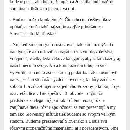
bude úspech, ale dúfam, že upúta a že ľudia budú naňho
spomínať dlhšie ako jeden, dva dni.
- Buďme trošku konkrétnejší. Čím chcete návštevníkov
upútať, alebo čo také najzaujímavejšie prinášate zo
Slovenska do Maďarska?
- No, keď sme program zostavovali, tak som rozmýšľala
nad tým, že ako osloviť čo najširšiu vrstvu obyvateľstva,
verejnosť, všetky teda vekové kategórie, aby si tam každý aj
našiel niečo to svoje. No a kompozíciou toho, čo sme
vytvorili, sa nám to asi celkom aj podarilo. Tak skúsim byť
naozaj veľmi stručná. Týždeň slovenskej kultúry začína v
sobotu 1. a zúčastňujeme sa jedného Pozsony pikniku, čo je
uzavretá ulica v Budapešti v 13. obvode. S tým, že
predstavte si elegantný jarmok. Sú tam naozaj rôzne
zaujímavé diela, rôzne spoločnosti sa tam prezentujú a my
tam ako Slovenský inštitút tiež budeme so svojim veľkým
stanom. Budeme prezentovať Slovensko a Bratislavu
rôznymi propagačnými materiálmi, aj s poradenstvom. Sme