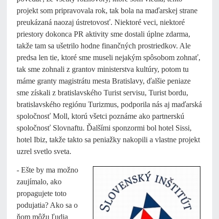
projekt som pripravovala rok, tak bola na maďarskej strane
preukázaná naozaj ústretovosť. Niektoré veci, niektoré
priestory dokonca PR aktivity sme dostali úplne zdarma,
takže tam sa ušetrilo hodne finančných prostriedkov. Ale
predsa len tie, ktoré sme museli nejakým spôsobom zohnať,
tak sme zohnali z grantov ministerstva kultúry, potom tu
máme granty magistrátu mesta Bratislavy, ďalšie peniaze
sme získali z bratislavského Turist servisu, Turist bordu,
bratislavského regiónu Turizmus, podporila nás aj maďarská
spoločnosť Moll, ktorú všetci poznáme ako partnerskú
spoločnosť Slovnaftu. Ďalšími sponzormi bol hotel Sissi,
hotel Ibiz, takže takto sa peniažky nakopili a vlastne projekt
uzrel svetlo sveta.
- Ešte by ma možno
zaujímalo, ako
propagujete toto
podujatia? Ako sa o
ňom môžu ľudia