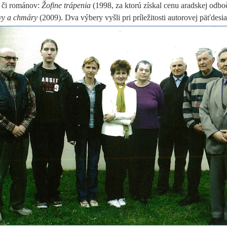
 či románov:
Žofine trápenia
(1998, za ktorú získal cenu aradskej odb
y a chmáry
(2009). Dva výbery vyšli pri príležitosti
autorovej päťdesia