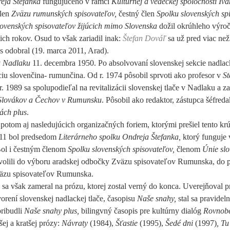
eja Štefanka
fungujúceho v rámci
Kultúrnej a vedeckej spoločnosti Iv
len
Zväzu rumunských spisovateľov,
čestný člen
Spolku slovenských spi
lovenských spisovateľov žijúcich mimo Slovenska
dožil okrúhleho výroč
ich rokov. Osud to však zariadil inak:
Štefan Dováľ
sa už pred viac než
s odobral (19. marca 2011, Arad).
v
Nadlaku
11. decembra 1950. Po absolvovaní slovenskej sekcie nadlac
u slovenčina- rumunčina. Od r. 1974 pôsobil sprvoti ako profesor v
St
. 1989 sa spolupodieľal na revitalizácii slovenskej tlače v Nadlaku a z
Slovákov a Čechov v Rumunsku
. Pôsobil ako redaktor, zástupca šéfreda
ách plus
.
potom aj nasledujúcich organizačných foriem, ktorými prešiel tento kr
011 bol predsedom
Literárneho spolku Ondreja Štefanka,
ktorý funguje 
Bol i čestným členom
Spolku slovenských spisovateľov,
členom
Únie sl
zvolili do výboru aradskej odbočky Zväzu spisovateľov Rumunska, do p
Zväzu spisovateľov Rumunska.
o sa však zameral na prózu, ktorej zostal verný do konca. Uverejňoval
orení slovenskej nadlackej tlače, časopisu
Naše snahy,
stal sa pravide
pribudli
Naše snahy plus,
bilingvný časopis pre kultúrny dialóg
Rovnobe
ej a kratšej prózy:
Návraty
(1984),
Šťastie
(1995),
Šedé dni
(1997)
, Tu