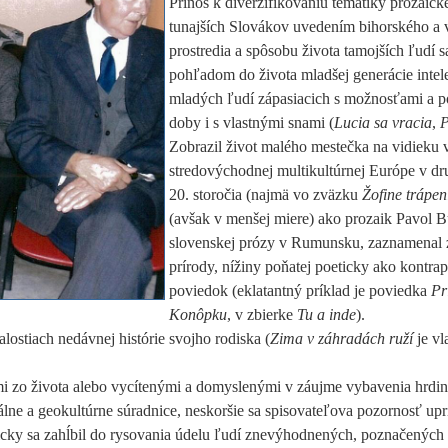
Prínos k diverzifikovaniu tematiky prozaick
tunajších Slovákov uvedením bihorského a 
prostredia a spôsobu života tamojších ľudí s
pohľadom do života mladšej generácie intel
mladých ľudí zápasiacich s možnosťami a 
doby i s vlastnými snami (
Lucia sa vracia
,
P
Zobrazil život malého mestečka na vidieku
stredovýchodnej multikultúrnej Európe v dr
20. storočia (najmä vo zväzku
Žofine trápen
(avšak v menšej miere) ako prozaik Pavol Bu
slovenskej prózy v Rumunsku, zaznamenal 
prírody, nížiny poňatej poeticky ako kontra
poviedok (eklatantný príklad je poviedka
Pr
Konôpku
, v zbierke
Tu
a inde
).
lostiach nedávnej histórie svojho rodiska (
Zima v záhradách ruží
je vl
mi zo života alebo vycítenými a domyslenými v záujme vybavenia hrdi
álne a geokultúrne súradnice, neskoršie sa spisovateľova pozornosť upr
aticky sa zahĺbil do rysovania údelu ľudí znevýhodnených, poznačených