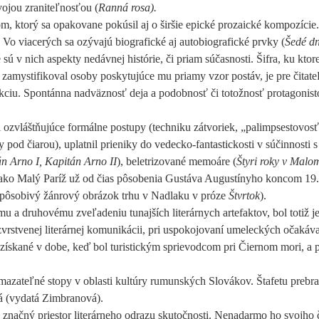
vojou zraniteľnosťou (
Ranná rosa).
om, ktorý sa opakovane pokúsil aj o širšie epické prozaické kompozíci
Vo viacerých sa ozývajú biografické aj autobiografické prvky (
Šedé dn
 sú v nich aspekty nedávnej histórie, či priam súčasnosti. Šifra, ku ktore
ne zamystifikoval osoby poskytujúce mu priamy vzor postáv, je pre čitate
kciu. Spontánna nadväznosť deja a podobnosť či totožnosť protagonis
l ozvláštňujúce formálne postupy (techniku zátvoriek, „palimpsestovos
od čiarou), uplatnil prieniky do vedecko-fantastickosti v súčinnosti s
n Arno I, Kapitán Arno II
), beletrizované memoáre (
Štyri roky v Malo
 ako Malý Paríž už od čias pôsobenia Gustáva Augustínyho koncom 19.s
ad pôsobivý žánrový obrázok trhu v Nadlaku v próze
Štvrtok
).
u a druhovému zveľadeniu tunajších literárnych artefaktov, bol totiž 
rozvrstvenej literárnej komunikácii, pri uspokojovaní umeleckých očakáva
sti získané v dobe, keď bol turistickým sprievodcom pri Čiernom mori, a 
azateľné stopy v oblasti kultúry rumunských Slovákov. Štafetu prebra
á (vydatá Zimbranová).
značný priestor literárneho odrazu skutočnosti. Nenadarmo ho svojho 