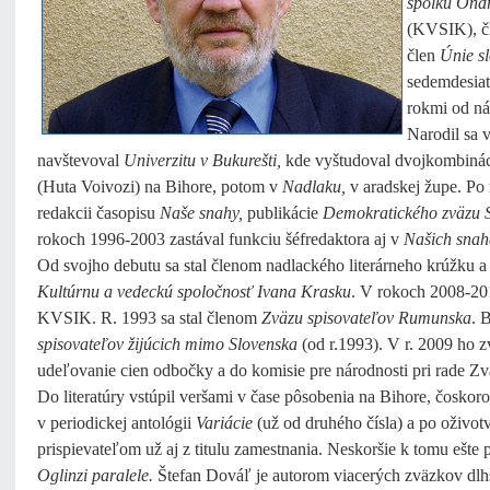
spolku Ondr
(KVSIK), č
člen
Únie s
sedemdesiat
rokmi od ná
Narodil sa 
navštevoval
Univerzitu v Bukurešti,
kde vyštudoval dvojkombináci
(Huta Voivozi) na Bihore, potom v
Nadlaku,
v aradskej župe. Po r
redakcii časopisu
Naše snahy,
publikácie
Demokratického zväzu 
rokoch 1996-2003 zastával funkciu šéfredaktora aj v
Našich snah
Od svojho debutu sa stal členom nadlackého literárneho krúžku a 
Kultúrnu a vedeckú spoločnosť Ivana Krasku
. V rokoch 2008-2
KVSIK. R. 1993 sa stal členom
Zväzu spisovateľov Rumunska
. 
spisovateľov žijúcich mimo Slovenska
(od r.1993). V r. 2009 ho 
udeľovanie cien odbočky a do komisie pre národnosti pri rade 
Do literatúry vstúpil veršami v čase pôsobenia na Bihore, čoskor
v periodickej antológii
Variácie
(už od druhého čísla) a po oživotv
prispievateľom už aj z titulu zamestnania. Neskoršie k tomu ešte 
Oglinzi paralele.
Štefan Dováľ je autorom viacerých zväzkov dlhš