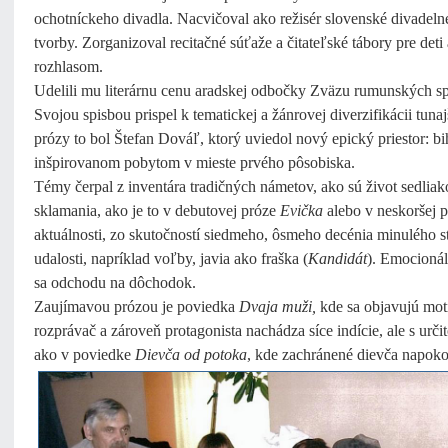
ochotníckeho divadla. Nacvičoval ako režisér slovenské divadelné 
tvorby. Zorganizoval recitačné súťaže a čitateľské tábory pre d
rozhlasom.
Udelili mu literárnu cenu aradskej odbočky Zväzu rumunských s
Svojou spisbou prispel k tematickej a žánrovej diverzifikácii tunaj
prózy to bol Štefan Dováľ, ktorý uviedol nový epický priestor: 
inšpirovanom pobytom v mieste prvého pôsobiska.
Témy čerpal z inventára tradičných námetov, ako sú život sedliak
sklamania, ako je to v debutovej próze
Evička
alebo v neskoršej 
aktuálnosti, zo skutočností siedmeho, ôsmeho decénia minulého s
udalosti, napríklad voľby, javia ako fraška (
Kandidát
). Emocionál
sa odchodu na dôchodok.
Zaujímavou prózou je poviedka
Dvaja muži,
kde sa objavujú mot
rozprávač a zároveň protagonista nachádza síce indície, ale s ur
ako v poviedke
Dievča od potoka
, kde zachránené dievča napokon