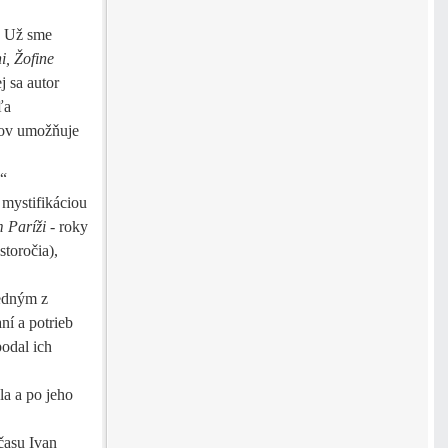
e. Už sme
i, Žofine
j sa autor
ľa
tov umožňuje
ť“
 mystifikáciou
m Paríži
- roky
toročia),
jedným z
ní a potrieb
podal ich
la a po jeho
času Ivan