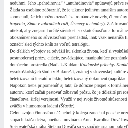
neduhmi. Jeho „pahrdinovia“ / „antihrdinovia“ upútavajú práve s
Žiada sa osobitne zdôrazniť, že je takmer jediným tunajším autor
spomenuli, že ich možno označiť za románové novely, či romány. 
trápenia, Zima v záhradách ruží, Úsmevy a chmáry
). Zašifrované
utiekol, aby znejasnil určité súvislosti so skutočnosťou a formál
oboznámeného so súvislosťami priehľadná, inak však nenarúša fi
označiť sled týchto kníh za voľnú tetralógiu.
Do ďalších výbojov sa odvážil ku sklonku života, keď si vyskúša
postmodernej prózy, citácie, zavádzajúce, manipulujúce poznámky p
domáceho prostredia (Nadlak-Kaldan:
Kaldanské príbehy- Kapitá
vysokoškolských štúdií v Bukurešti, známej v slovenskej kultúre
beletrizovanú literatúru faktu, beletrizovaný dokument (napríkl
Napokon treba pripomenúť aj fakt, že dôrazne prispel k formálnem
autorov, ktorí začali pestovať zábavnú prózu, čo je dôležité pri 
čitateľstva, širšej verejnosti. Využil v nej svoje životné skúseno
zväčša v humornom ladení (
Šťastie
).
Celou svojou činnosťou náš nebohý kolega zanechal po sebe nezm
stopách kráča dcéra, poetka a novinárka Anna Karolína Dováľov
Spisovateľská dráha Štefana Dováľa sa vyznačuje snahou pokryť 