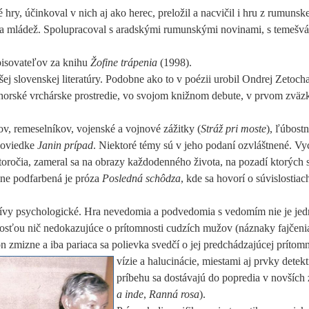
hry, účinkoval v nich aj ako herec, preložil a nacvičil i hru z rumunsk
eti a mládež. Spolupracoval s aradskými rumunskými novinami, s temešv
pisovateľov za knihu
Žofine trápenia
(1998).
šej slovenskej literatúry. Podobne ako to v poézii urobil Ondrej Zetocha
bihorské vrchárske prostredie, vo svojom knižnom debute, v prvom zväz
ov, remeselníkov, vojenské a vojnové zážitky (
Stráž pri moste
), ľúbost
poviedke
Janin prípad
. Niektoré témy sú v jeho podaní ozvláštnené. Vy
toročia, zameral sa na obrazy každodenného života, na pozadí ktorých 
ne podfarbená je próza
Posledná schôdza
, kde sa hovorí o súvislostiac
ívy psychologické. Hra nevedomia a podvedomia s vedomím nie je je
čitosťou nič nedokazujúce o prítomnosti cudzích mužov (náznaky fajčeni
 zmizne a iba pariaca sa polievka svedčí o jej predchádzajúcej
prítomn
vízie a halucinácie, miestami aj prvky detek
príbehu sa dostávajú do popredia v novších
a inde
,
Ranná rosa
).