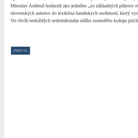
Miroslav Ambruš hodnotil ako jedného „zo základných pilierov
n
slovenských autorov do lexikóna banátskych osobností, ktorý v
Vo chvíli nedožitých sedemdesiatin nášho zosnulého kolegu prich
PREDCHÁDZAJÚCI ČLÁNOK: ŽIVOTNÉ JUBILEUM ONDREJA ZETOCHU (194
PREDCH.