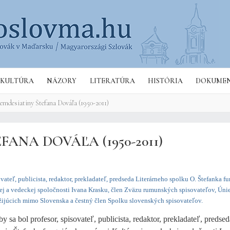
Hľa
KULTÚRA
NÁZORY
LITERATÚRA
HISTÓRIA
DOKUME
emdesiatiny Štefana Dováľa (1950-2011)
ANA DOVÁĽA (1950-2011)
ovateľ, publicista, redaktor, prekladateľ, predseda Literárneho spolku O. Štefanka 
ej a vedeckej spoločnosti Ivana Krasku, člen Zväzu rumunských spisovateľov, Úni
žijúcich mimo Slovenska a čestný člen Spolku slovenských spisovateľov.
y sa bol profesor, spisovateľ, publicista, redaktor, prekladateľ, predse