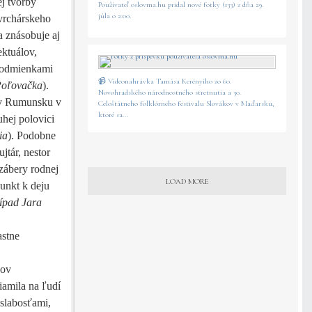
ej tvorby
Používateľ oslovma.hu pridal nové fotky (133) z dňa 29.
júla o 2:00.
vrchárskeho
a znásobuje aj
ektuálov,
podmienkami
📹 Videonahrávka Tamása Kerényiho zo 60.
oľovačka
).
Novohradského národnostného stretnutia a 30.
 v Rumunsku v
Celoštátneho folklórneho festivalu Slovákov v Maďarsku,
ktoré sa...
uhej polovici
ia
). Podobne
jtár, nestor
zábery rodnej
LOAD MORE
punkt k deju
ípad Jara
astne
nov
iamila na ľudí
 slabosťami,