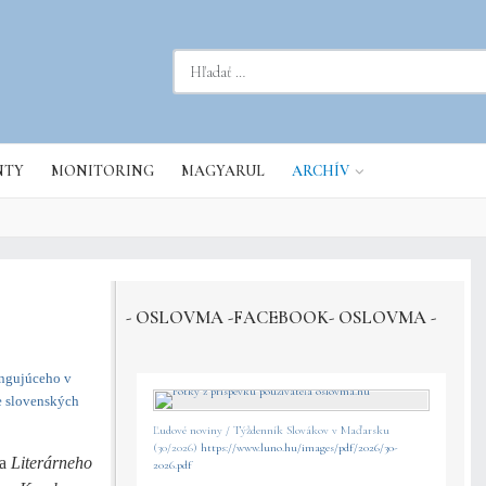
dať...
NTY
MONITORING
MAGYARUL
ARCHÍV
- OSLOVMA -FACEBOOK- OSLOVMA -
fungujúceho v
e slovenských
Ľudové noviny / Týždenník Slovákov v Maďarsku
(30/2026)
https://www.luno.hu/images/pdf/2026/30-
da
Literárneho
2026.pdf