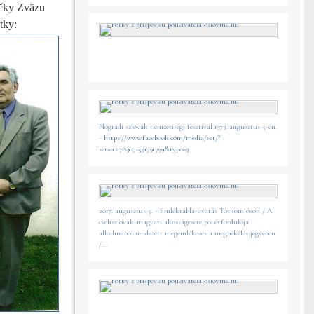
očky Zväzu
tky:
Nógrádi szlovák nemzetiségi fesztivál 1973. augusztus 5-én.
-
https://www.facebook.com/media/set/?
set=a.2783071591791799&type=3
2017. augusztus 5. - Emléktábla-avatás Tótkomlóson / A
csehszlovák-magyar lakosságcsere 70. évfordulója
alkalmából rendezett megemlékezés a megbékélés jegyében
/...