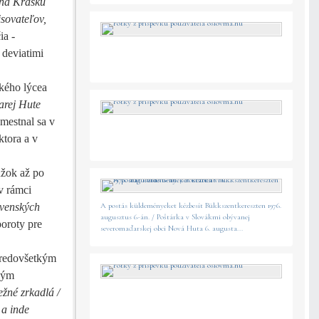
ana Krasku
sovateľov,
ia -
 deviatimi
kého lýcea
arej Hute
amestnal sa v
ktora a v
úžok až po
v rámci
A postás küldeményeket kézbesít Bükkszentkereszten 1976.
ovenských
augusztus 6-án. / Poštárka v Slovákmi obývanej
oroty pre
severomaďarskej obci Nová Huta 6. augusta...
 predovšetkým
lným
žné zrkadlá /
 a inde