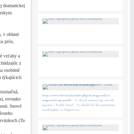
ej dramatickej
árskym
, v oblasti
ku próz,
né vzťahy a
chádzajúc z
sa osobitné
h týkajúcich
dnoznačná,
https://www.oslovma.hu/index.php/sk/magyarul/171-
a), rovnako
magyarul2/1491-paulik
- A szlovák nemzetiségi szószóló
jegyzetei / Paulik Antal: - Az elmúlt két hét parlamenti
osti. Snové
munkájában az Alaptörvény...
tívneho
 zväzkoch (
Tu