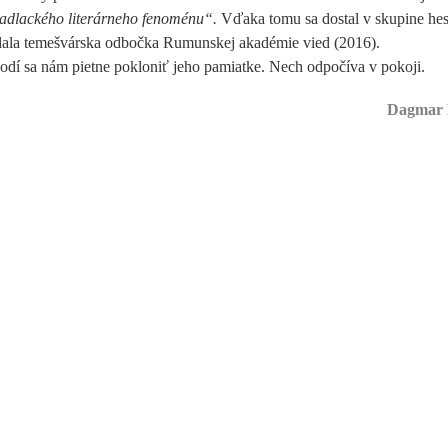
adlackého literárneho fenoménu“.
Vďaka tomu sa dostal v skupine hes
ydala temešvárska odbočka Rumunskej akadémie vied (2016).
odí sa nám pietne pokloniť jeho pamiatke. Nech odpočíva v pokoji.
Dagmar 
0)