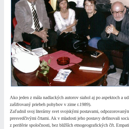
Ako jeden z mála nadlackých autorov siahol aj po aspektoch a uda
zašifrovaný priebeh pohybov v zime r.1989).
Zaľudnil svoj literárny svet svojskými postavami, odpozorovaný
presvedčivými črtami. Ak v mladosti jeho postavy definovali soci
z periférie spoločnosti, bez bližších etnogeografických čŕt. Emp