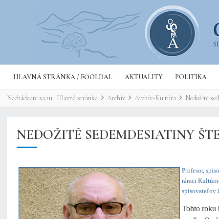
HLAVNÁ STRÁNKA / FŐOLDAL
AKTUALITY
POLITIKA
Nachádzate sa tu:
Hlavná stránka
Archív
Archív-Kultúra
Nedožité sed
NEDOŽITÉ SEDEMDESIATINY ŠTEF
Profesor, spis
rámci Kultúrn
spisovateľov 
Tohto roku b