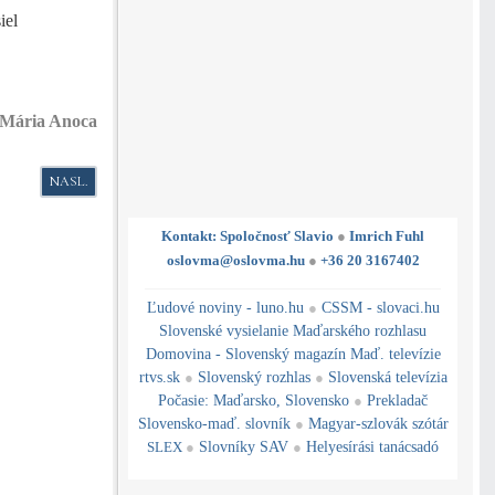
iel
Mária Anoca
NASLEDUJÚCI ČLÁNOK: SLOVENSKÝ ŠKOVRÁNOK SRDCOM, TRADÍCIE 
NASL.
Kontakt: Spoločnosť Slavio
●
Imrich Fuhl
oslovma@oslovma.hu
●
+36 20 3167402
---------------------------------------------------------------------------------------------------------------------------------------------------------------------------
---
----------------------------------------------------------------------------------------------
Ľudové noviny - luno.hu
●
CSSM - slovaci.hu
Slovenské vysielanie Maďarského rozhlasu
Domovina - Slovenský magazín Maď. televízie
rtvs.sk
●
Slovenský rozhlas
●
Slovenská televízia
Počasie
:
Maďarsko
,
Slovensko
●
Prekladač
Slovensko-maď. slovník
●
Magyar-szlovák szótár
SLEX
●
Slovníky SAV
●
Helyesírási tanácsadó