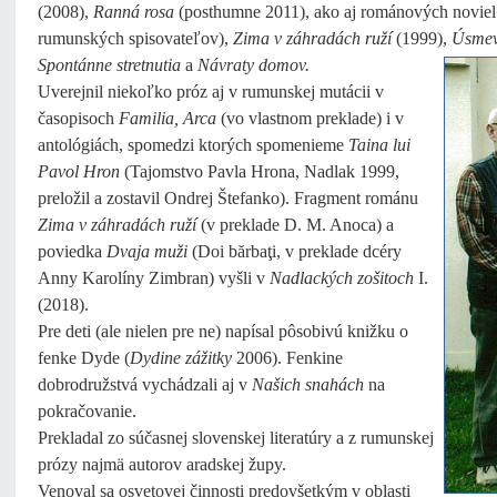
(2008),
Ranná rosa
(posthumne 2011), ako aj románových noviel
rumunských spisovateľov),
Zima v záhradách ruží
(1999),
Úsmev
Spontánne stretnutia
a
Návraty domov.
Uverejnil niekoľko próz aj v rumunskej mutácii v
časopisoch
Familia, Arca
(vo vlastnom preklade) i v
antológiách, spomedzi ktorých spomenieme
Taina lui
Pavol Hron
(Tajomstvo Pavla Hrona, Nadlak 1999,
preložil a zostavil Ondrej Štefanko). Fragment románu
Zima v záhradách ruží
(v preklade D. M. Anoca) a
poviedka
Dvaja muži
(Doi bărbaţi, v preklade dcéry
Anny Karolíny Zimbran) vyšli v
Nadlackých zošitoch
I.
(2018).
Pre deti (ale nielen pre ne) napísal pôsobivú knižku o
fenke Dyde (
Dydine zážitky
2006). Fenkine
dobrodružstvá vychádzali aj v
Našich snahách
na
pokračovanie.
Prekladal zo súčasnej slovenskej literatúry a z rumunskej
prózy najmä autorov aradskej župy.
Venoval sa osvetovej činnosti predovšetkým v oblasti