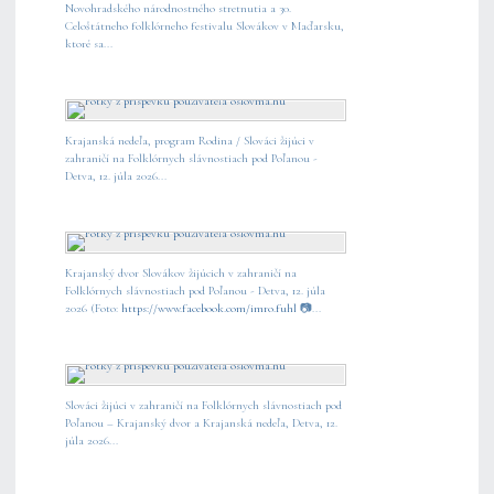
Novohradského národnostného stretnutia a 30.
Celoštátneho folklórneho festivalu Slovákov v Maďarsku,
ktoré sa...
Krajanská nedeľa, program Rodina / Slováci žijúci v
zahraničí na Folklórnych slávnostiach pod Poľanou -
Detva, 12. júla 2026...
Krajanský dvor Slovákov žijúcich v zahraničí na
Folklórnych slávnostiach pod Poľanou - Detva, 12. júla
2026 (Foto:
https://www.facebook.com/imro.fuhl
📷...
Slováci žijúci v zahraničí na Folklórnych slávnostiach pod
Poľanou – Krajanský dvor a Krajanská nedeľa, Detva, 12.
júla 2026...