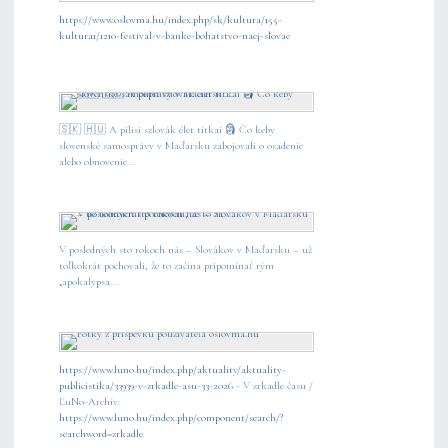
https://www.oslovma.hu/index.php/sk/kultura/155-
kultura1/1210-festival-v-banke-bohatstvo-naej-slovae
🇸🇰 🇭🇺 A pilisi szlovák élet titkai 🗿 Čo keby
slovenské samosprávy v Maďarsku zabojovali o osadenie
alebo obnovenie...
V posledných sto rokoch nás – Slovákov v Maďarsku – už
toľkokrát pochovali, že to začína pripomínať rým
„apokalypsa...
https://www.luno.hu/index.php/aktuality/aktuality-
publicistika/33939-v-zrkadle-asu-33-2026
- V zrkadle času /
ĽuNo-Archív:
https://www.luno.hu/index.php/component/search/?
searchword=zrkadle