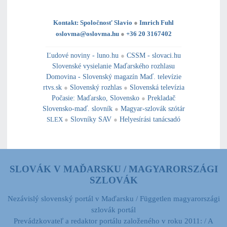
Kontakt: Spoločnosť Slavio
●
Imrich Fuhl
oslovma@oslovma.hu
●
+36 20 3167402
---------------------------------------------------------------------------------------------------------------------------------------------------------------------------
---
----------------------------------------------------------------------------------------------
Ľudové noviny - luno.hu
●
CSSM - slovaci.hu
Slovenské vysielanie Maďarského rozhlasu
Domovina - Slovenský magazín Maď. televízie
rtvs.sk
●
Slovenský rozhlas
●
Slovenská televízia
Počasie
:
Maďarsko
,
Slovensko
●
Prekladač
Slovensko-maď. slovník
●
Magyar-szlovák szótár
SLEX
●
Slovníky SAV
●
Helyesírási tanácsadó
SLOVÁK V MAĎARSKU / MAGYARORSZÁGI
SZLOVÁK
Nezávislý slovenský portál v Maďarsku / Független magyarországi
szlovák portál
Prevádzkovateľ a redaktor portálu založeného v roku 2011: / A