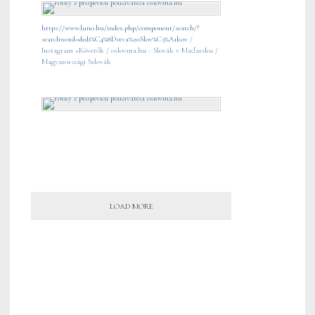
https://www.luno.hu/index.php/component/search/?
searchword=dedi%C4%8Dstva%20Slov%C3%A1kov
/
Instagram +Követők / oslovma.hu - Slovák v Maďarsku /
Magyarországi Szlovák
LOAD MORE