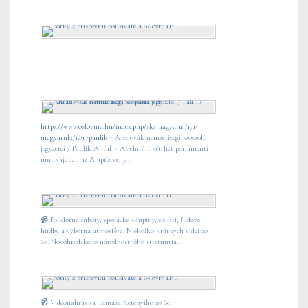
https://www.oslovma.hu/index.php/sk/magyarul/171-
magyarul2/1491-paulik
- A szlovák nemzetiségi szószóló
jegyzetei / Paulik Antal: - Az elmúlt két hét parlamenti
munkájában az Alaptörvény...
📹 Folklórne súbory, spevácke skupiny, sólisti, ľudové
hudby a výborná atmosféra. Niekoľko krátkych videí zo
60. Novohradského národnostného stretnutia...
📹 Videonahrávka Tamása Kerényiho zo 60.