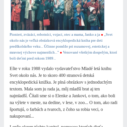
Pionieri, zväzáci, robotníci, vojaci, otec a mama, Janko a ja
●
„Svet
okolo nás je veľká obrázková encyklopedická kniha pre deti
predškolského veku... Účinne pomôže pri rozumovej, estetickej a
mravnej výchove najmenších...”
●
Venované všetkým dospelým, ktorí
boli deťmi pred rokom 1989...
Ešte v roku 1988 vydalo vydavateľstvo Mladé letá knihu
Svet okolo nás. Je to skoro 400 stranová detská
encyklopedická knižka. Je plná obrázkov s jednoduchým
textom. Mala som ju rada ja, môj mladší brat aj ten
najmladší. Čítali sme si o Elenke a Jankovi, o tom, ako boli
na výlete v meste, na dedine, v lese, v zoo... O tom, ako radi
športujú, o farbách a tvaroch, z čoho sa robia veci, o
nakupovaní...
Lenže okrem týchto kapitol, pomocou ktorých dieťa