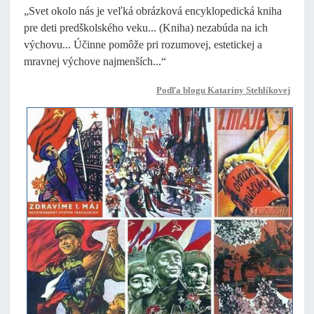
„Svet okolo nás je veľká obrázková encyklopedická kniha
pre deti predškolského veku... (Kniha) nezabúda na ich
výchovu... Účinne pomôže pri rozumovej, estetickej a
mravnej výchove najmenších...“
Podľa blogu Kataríny Stehlíkovej