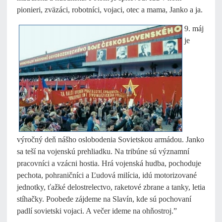
pionieri, zväzáci, robotníci, vojaci, otec a mama, Janko a ja.
9. máj
je
výročný deň nášho oslobodenia Sovietskou armádou. Janko
sa teší na vojenskú prehliadku. Na tribúne sú významní
pracovníci a vzácni hostia. Hrá vojenská hudba, pochoduje
pechota, pohraničníci a Ľudová milícia, idú motorizované
jednotky, ťažké delostrelectvo, raketové zbrane a tanky, letia
stíhačky. Poobede zájdeme na Slavín, kde sú pochovaní
padlí sovietski vojaci. A večer ideme na ohňostroj.”