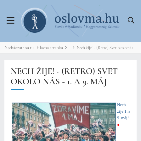
Nachádzate sa tu:
Hlavná stránka
Nech žije! - (Retro) Svet okolo nás - 1. a 9. máj
NECH ŽIJE! - (RETRO) SVET
OKOLO NÁS - 1. A 9. MÁJ
Nech
žije 1. a
9. máj!
●