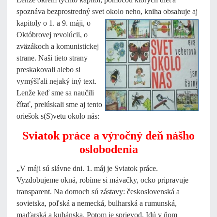
spoznáva bezprostredný svet okolo neho,
kniha obsahuje aj
kapitoly o 1. a 9. máji, o
Októbrovej revolúcii, o
zväzákoch a komunistickej
strane. Naši tieto strany
preskakovali alebo si
vymýšľali nejaký iný text.
Lenže keď sme sa naučili
čítať, prelúskali sme aj tento
oriešok s(S)vetu okolo nás:
Sviatok práce a výročný deň nášho
oslobodenia
„V máji sú slávne dni. 1. máj je Sviatok práce.
Vyzdobujeme okná, robíme si mávačky, ocko pripravuje
transparent. Na domoch sú zástavy: československá a
sovietska, poľská a nemecká, bulharská a rumunská,
maďarská a kubánska. Potom je sprievod. Idú v ňom